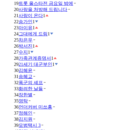
19
트롯 올스타전 금요일 밤에
20
사랑을 처방해 드립니다
21
사랑이 온다
1
22
송가인
1
23
아이유
1
24
그대에게 드림
1
25
차은우
26
박서진
1
27
수지
1
28
가족관계증명서
1
29
21세기 대군부인
1
30
김혜윤
31
송혜교
32
폭군의 셰프
33
화려한 날들
34
장한별
35
영탁
36
언더커버 미쓰홍
37
정해인
38
김지원
39
모범택시 3