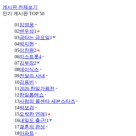
게시판 전체보기
인기 게시판 TOP 50
01
임영웅
02
변우석
1
03
금타는 금요일
1
04
박지현
05
이찬원
2
06
미스트롯4
07
김부장
2
08
데이식스
09
전설의 사내
10
김용빈
11
2026 한일가왕전
12
한일톱텐쇼
13
사랑의 콜센타 세븐스타즈
14
박보검
15
오싹한 연애
1
16
내일도 출근!
1
17
결혼의 완성
18
아파트