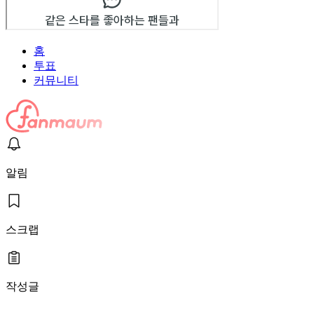
홈
투표
커뮤니티
알림
스크랩
작성글