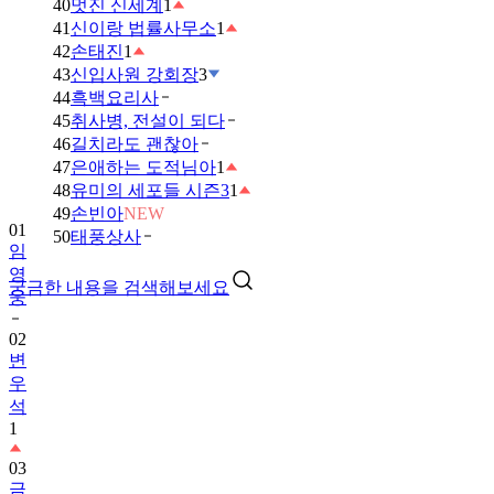
40
멋진 신세계
1
41
신이랑 법률사무소
1
42
손태진
1
43
신입사원 강회장
3
44
흑백요리사
45
취사병, 전설이 되다
46
길치라도 괜찮아
47
은애하는 도적님아
1
48
유미의 세포들 시즌3
1
49
손빈아
NEW
01
50
태풍상사
임
영
궁금한 내용을 검색해보세요
웅
02
변
우
석
1
03
금