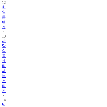
12
한
일
톱
텐
쇼
13
사
랑
의
콜
센
타
세
븐
스
타
즈
14
박