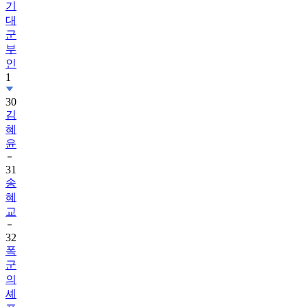
기
대
군
부
인
1
30
김
혜
윤
31
송
혜
교
32
폭
군
의
셰