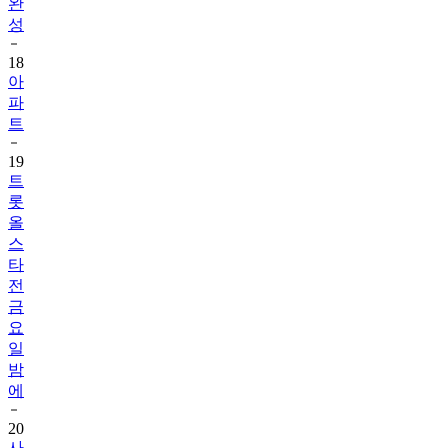
완
성
18
아
파
트
19
트
롯
올
스
타
전
금
요
일
밤
에
20
사