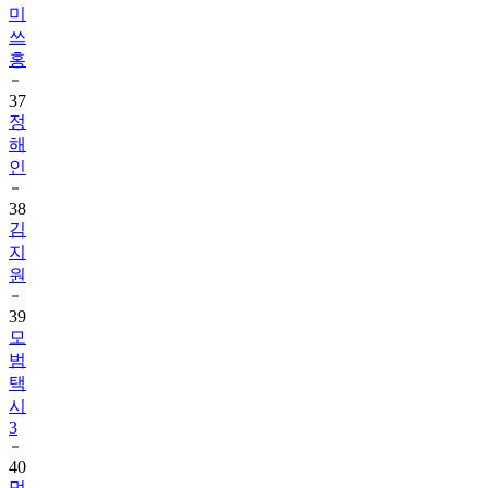
미
쓰
홍
37
정
해
인
38
김
지
원
39
모
범
택
시
3
40
멋