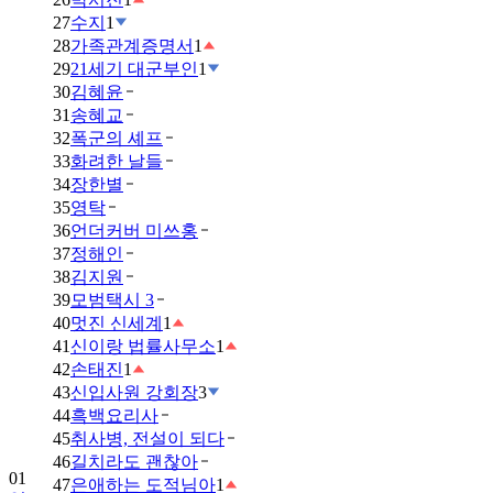
27
수지
1
28
가족관계증명서
1
29
21세기 대군부인
1
30
김혜윤
31
송혜교
32
폭군의 셰프
33
화려한 날들
34
장한별
35
영탁
36
언더커버 미쓰홍
37
정해인
38
김지원
39
모범택시 3
40
멋진 신세계
1
41
신이랑 법률사무소
1
42
손태진
1
43
신입사원 강회장
3
44
흑백요리사
45
취사병, 전설이 되다
46
길치라도 괜찮아
01
47
은애하는 도적님아
1