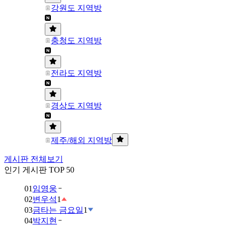
강원도 지역방
충청도 지역방
전라도 지역방
경상도 지역방
제주/해외 지역방
게시판 전체보기
인기 게시판 TOP 50
01
임영웅
02
변우석
1
03
금타는 금요일
1
04
박지현