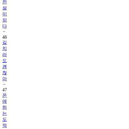
전
설
이
되
다
46
길
치
라
도
괜
찮
아
47
은
애
하
는
도
적