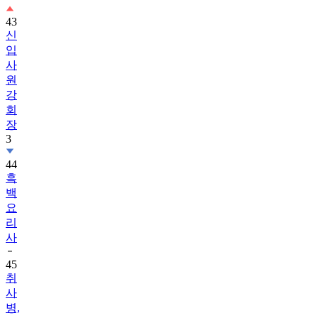
43
신
입
사
원
강
회
장
3
44
흑
백
요
리
사
45
취
사
병,