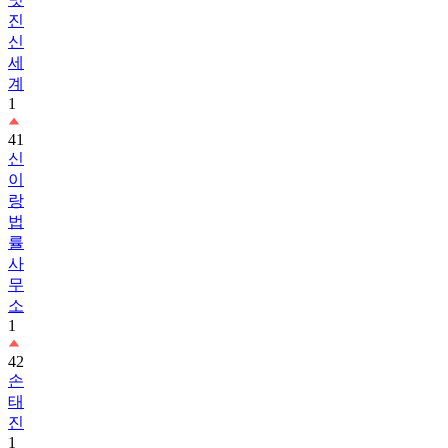
진
신
세
계
1
41
신
이
랑
법
률
사
무
소
1
42
손
태
진
1