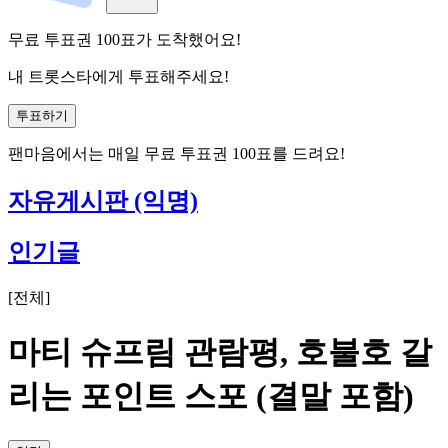
무료 투표권
100
표
가 도착했어요!
내 트롯스타에게 투표해주세요!
투표하기
팬마음에서는
매일
무료 투표권
100
표를 드려요!
자유게시판 (익명)
인기글
[
전체
]
마티 슈프림 관람평, 호불호 갈
리는 포인트 스포 (결말 포함)