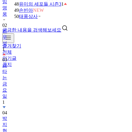
임
48
유미의 세포들 시즌3
1
영
49
손빈아
NEW
웅
50
태풍상사
02
궁금한 내용을 검색해보세요
변
우
석
즐겨찾기
1
전체
인기글
03
공지
금
타
는
금
요
일
1
04
박
지
현