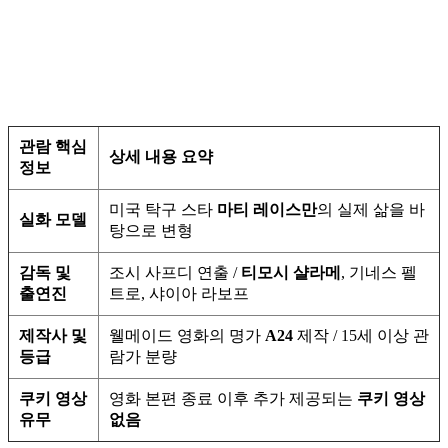
관람 핵심
상세 내용 요약
정보
미국 탁구 스타
마티 레이스만
의 실제 삶을 바
실화 모델
탕으로 변형
감독 및
조시 사프디 연출 /
티모시 샬라메
, 기네스 펠
출연진
트로, 샤이아 라보프
제작사 및
웰메이드 영화의 명가
A24
제작 / 15세 이상 관
등급
람가 분량
쿠키 영상
영화 본편 종료 이후 추가 제공되는
쿠키 영상
유무
없음