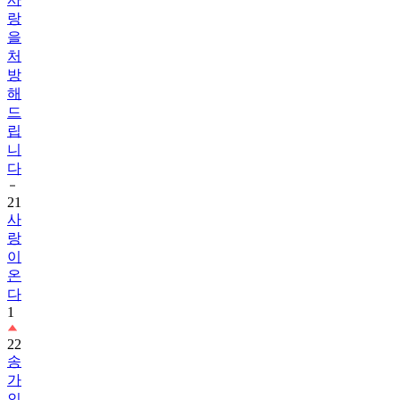
랑
을
처
방
해
드
립
니
다
21
사
랑
이
온
다
1
22
송
가
인