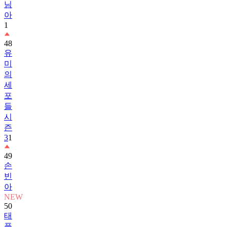
님
아
1
48
유
미
의
세
포
들
시
즌
3
1
49
손
빈
아
NEW
50
태
풍