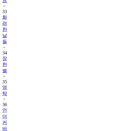
프
33
화
려
한
날
들
34
장
한
별
35
영
탁
36
언
더
커
버