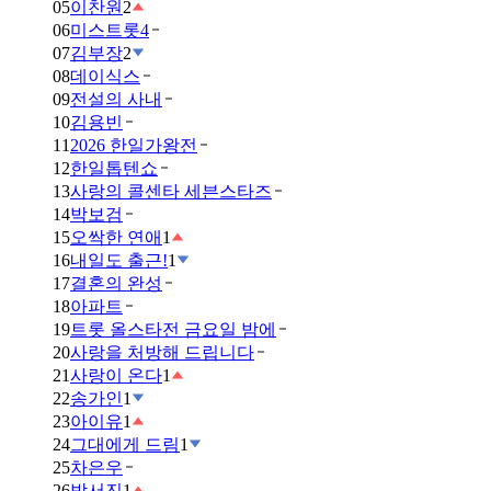
05
이찬원
2
06
미스트롯4
07
김부장
2
08
데이식스
09
전설의 사내
10
김용빈
11
2026 한일가왕전
12
한일톱텐쇼
13
사랑의 콜센타 세븐스타즈
14
박보검
15
오싹한 연애
1
16
내일도 출근!
1
17
결혼의 완성
18
아파트
19
트롯 올스타전 금요일 밤에
20
사랑을 처방해 드립니다
21
사랑이 온다
1
22
송가인
1
23
아이유
1
24
그대에게 드림
1
25
차은우
26
박서진
1