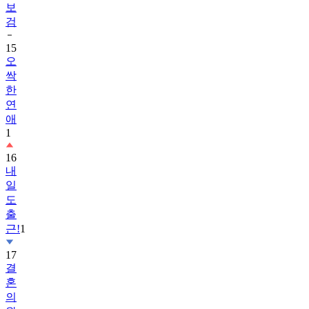
보
검
15
오
싹
한
연
애
1
16
내
일
도
출
근!
1
17
결
혼
의