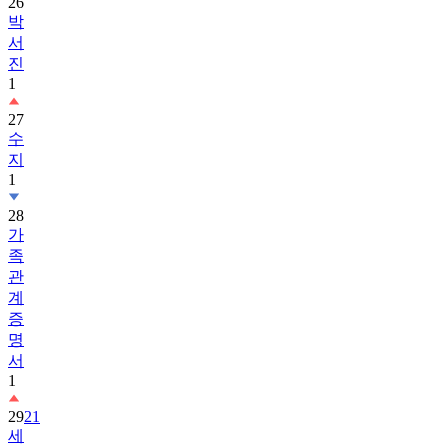
26
박
서
진
1
27
수
지
1
28
가
족
관
계
증
명
서
1
29
21
세