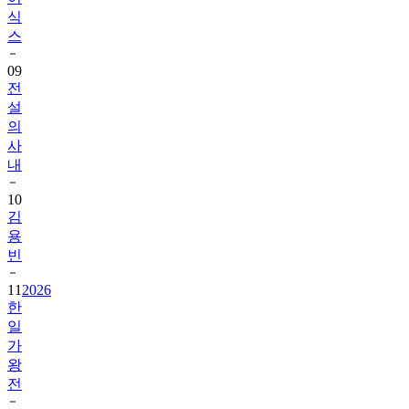
식
스
09
전
설
의
사
내
10
김
용
빈
11
2026
한
일
가
왕
전