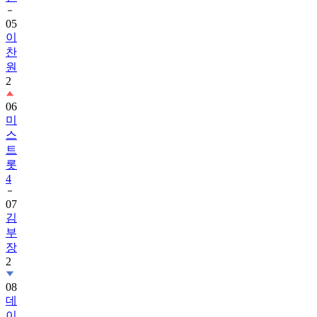
05
이
찬
원
2
06
미
스
트
롯
4
07
김
부
장
2
08
데
이