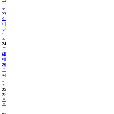
1
23
아
이
유
1
24
그
대
에
게
드
림
1
25
차
은
우