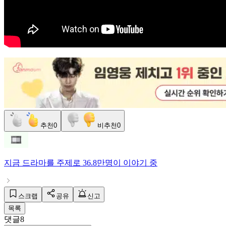
추천
0
비추천
0
지금
드라마
를 주제로
36.8만명
이 이야기 중
스크랩
공유
신고
목록
댓글
8