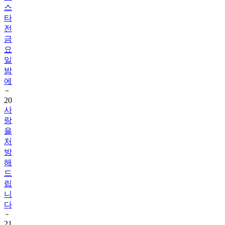
스
타
전
금
요
일
밤
에
20
사
랑
을
처
방
해
드
립
니
다
21