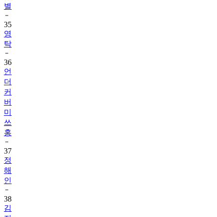
별
35
영
탁
36
언
더
커
버
미
쓰
홍
37
정
해
인
38
김