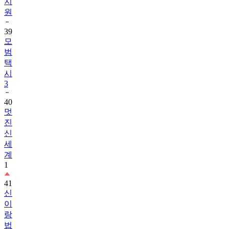
지
원
39
모
범
택
시
3
40
멋
진
신
세
계
1
41
신
이
랑
법