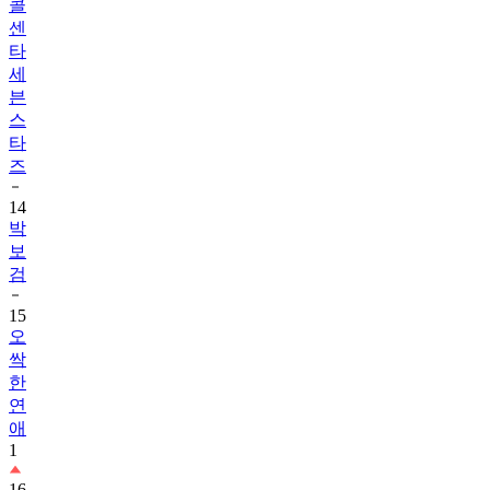
콜
센
타
세
븐
스
타
즈
14
박
보
검
15
오
싹
한
연
애
1
16