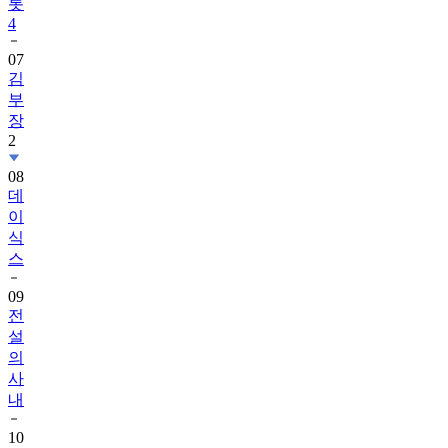
롯
4
07
김
부
장
2
08
데
이
식
스
09
전
설
의
사
내
10