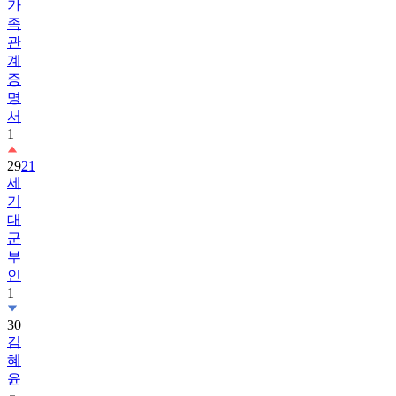
가
족
관
계
증
명
서
1
29
21
세
기
대
군
부
인
1
30
김
혜
윤