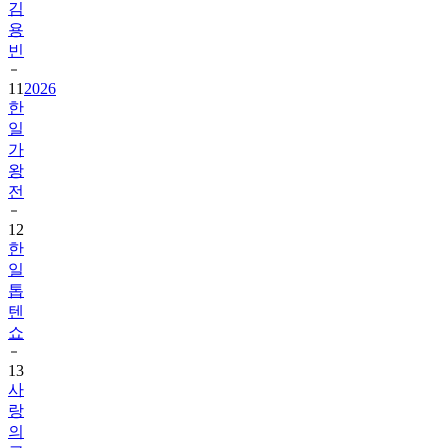
김
용
빈
11
2026
한
일
가
왕
전
12
한
일
톱
텐
쇼
13
사
랑
의