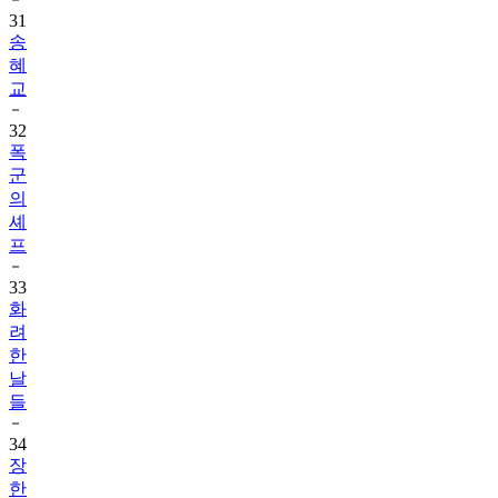
31
송
혜
교
32
폭
군
의
셰
프
33
화
려
한
날
들
34
장
한