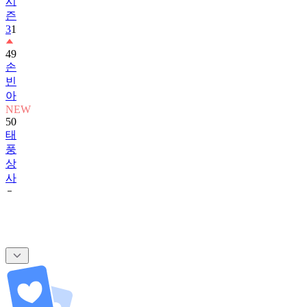
시
즌
3
1
49
손
빈
아
NEW
50
태
풍
상
사