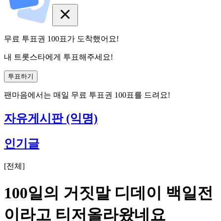
무료 투표권
100
표
가 도착했어요!
내 트롯스타에게 투표해주세요!
투표하기
팬마음에서는
매일
무료 투표권
100
표를 드려요!
자유게시판 (익명)
인기글
[
전체
]
100일의 거짓말 디데이 백일전
이라고 티저올라왔네요