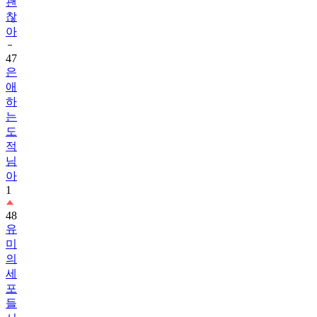
괜
찮
아
47
은
애
하
는
도
적
님
아
1
48
유
미
의
세
포
들