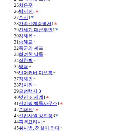
25
차은우
26
박서진
1
27
수지
1
28
가족관계증명서
1
29
21세기 대군부인
1
30
김혜윤
31
송혜교
32
폭군의 셰프
33
화려한 날들
34
장한별
35
영탁
36
언더커버 미쓰홍
37
정해인
38
김지원
39
모범택시 3
40
멋진 신세계
1
41
신이랑 법률사무소
1
42
손태진
1
43
신입사원 강회장
3
44
흑백요리사
45
취사병, 전설이 되다