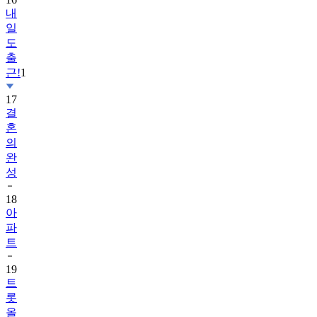
내
일
도
출
근!
1
17
결
혼
의
완
성
18
아
파
트
19
트
롯
올