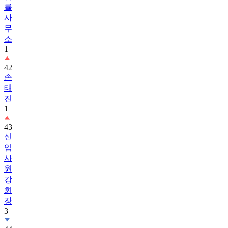
률
사
무
소
1
42
손
태
진
1
43
신
입
사
원
강
회
장
3