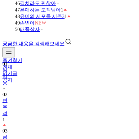
46
길치라도 괜찮아
47
은애하는 도적님아
1
48
유미의 세포들 시즌3
1
49
손빈아
NEW
50
태풍상사
궁금한 내용을 검색해보세요
즐겨찾기
01
전체
임
인기글
영
공지
웅
02
변
우
석
1
03
금