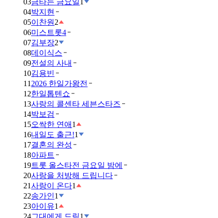
03
금타는 금요일
1
04
박지현
05
이찬원
2
06
미스트롯4
07
김부장
2
08
데이식스
09
전설의 사내
10
김용빈
11
2026 한일가왕전
12
한일톱텐쇼
13
사랑의 콜센타 세븐스타즈
14
박보검
15
오싹한 연애
1
16
내일도 출근!
1
17
결혼의 완성
18
아파트
19
트롯 올스타전 금요일 밤에
20
사랑을 처방해 드립니다
21
사랑이 온다
1
22
송가인
1
23
아이유
1
24
그대에게 드림
1