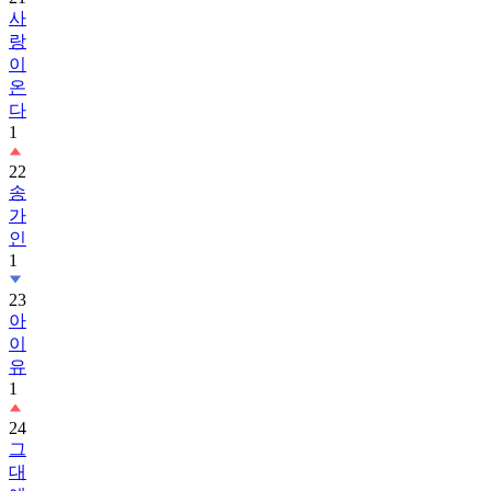
사
랑
이
온
다
1
22
송
가
인
1
23
아
이
유
1
24
그
대