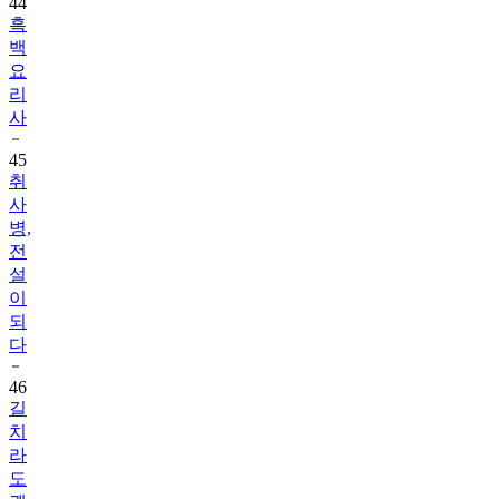
44
흑
백
요
리
사
45
취
사
병,
전
설
이
되
다
46
길
치
라
도