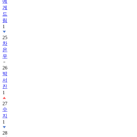
에
게
드
림
1
25
차
은
우
26
박
서
진
1
27
수
지
1
28