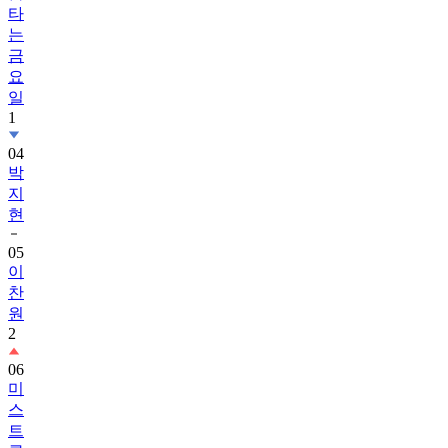
타
는
금
요
일
1
04
박
지
현
05
이
찬
원
2
06
미
스
트