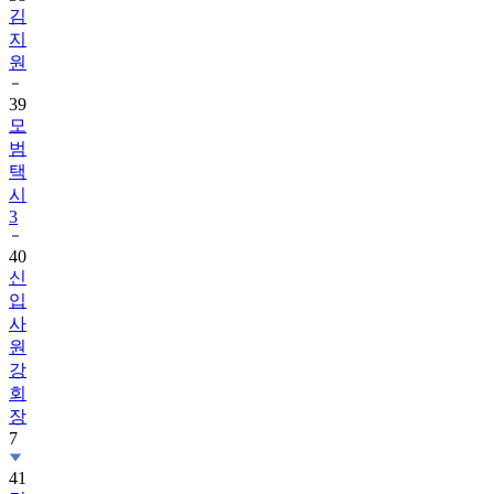
김
지
원
39
모
범
택
시
3
40
신
입
사
원
강
회
장
7
41