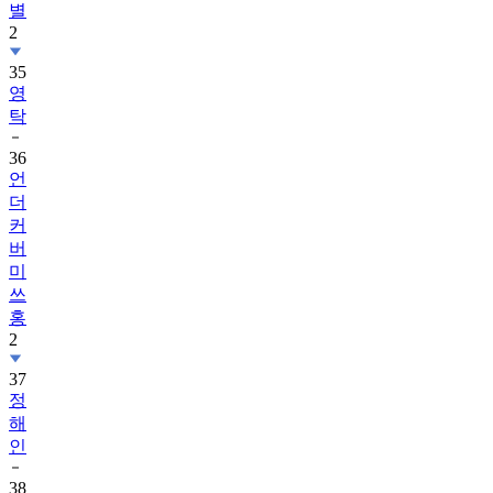
별
2
35
영
탁
36
언
더
커
버
미
쓰
홍
2
37
정
해
인
38