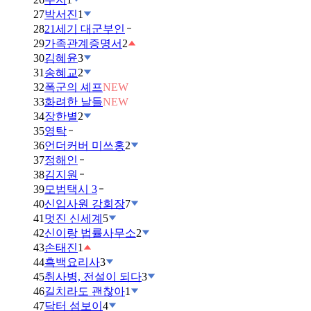
27
박서진
1
28
21세기 대군부인
29
가족관계증명서
2
30
김혜윤
3
31
송혜교
2
32
폭군의 셰프
NEW
33
화려한 날들
NEW
34
장한별
2
35
영탁
36
언더커버 미쓰홍
2
37
정해인
38
김지원
39
모범택시 3
40
신입사원 강회장
7
41
멋진 신세계
5
42
신이랑 법률사무소
2
43
손태진
1
44
흑백요리사
3
45
취사병, 전설이 되다
3
46
길치라도 괜찮아
1
47
닥터 섬보이
4