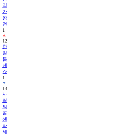
일
가
왕
전
1
12
한
일
톱
텐
쇼
1
13
사
랑
의
콜
센
타
세