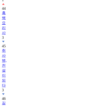
44
흑
백
요
리
사
3
45
취
사
병,
전
설
이
되
다
3
46
길