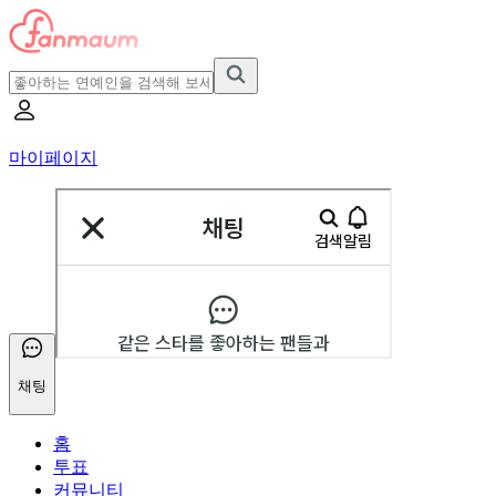
마이페이지
채팅
홈
투표
커뮤니티