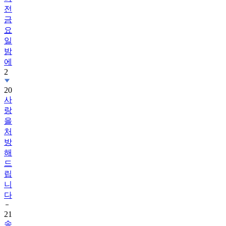
전
금
요
일
밤
에
2
20
사
랑
을
처
방
해
드
립
니
다
21
송