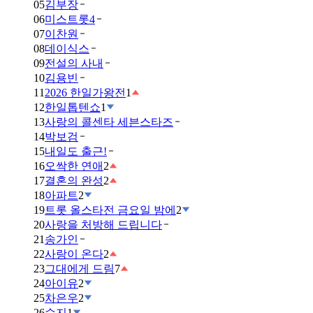
05
김부장
06
미스트롯4
07
이찬원
08
데이식스
09
전설의 사내
10
김용빈
11
2026 한일가왕전
1
12
한일톱텐쇼
1
13
사랑의 콜센타 세븐스타즈
14
박보검
15
내일도 출근!
16
오싹한 연애
2
17
결혼의 완성
2
18
아파트
2
19
트롯 올스타전 금요일 밤에
2
20
사랑을 처방해 드립니다
21
송가인
22
사랑이 온다
2
23
그대에게 드림
7
24
아이유
2
25
차은우
2
26
수지
1