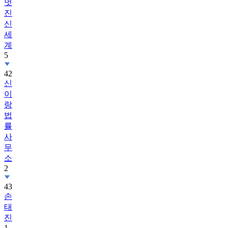
멋
진
신
세
계
5
42
신
이
랑
법
률
사
무
소
2
43
손
태
진
1