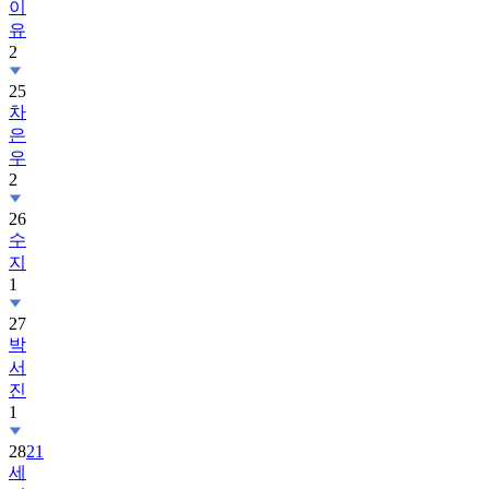
이
유
2
25
차
은
우
2
26
수
지
1
27
박
서
진
1
28
21
세