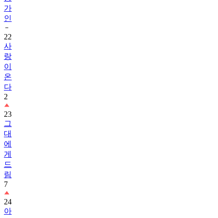
가
인
22
사
랑
이
온
다
2
23
그
대
에
게
드
림
7
24
아