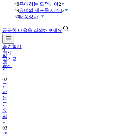
48
은애하는 도적님아
2
49
유미의 세포들 시즌3
2
50
태풍상사
2
궁금한 내용을 검색해보세요
즐겨찾기
01
전체
임
인기글
영
공지
웅
02
금
타
는
금
요
일
03
변