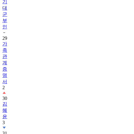
기
대
군
부
인
29
가
족
관
계
증
명
서
2
30
김
혜
윤
3
31