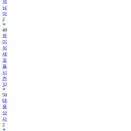
적
님
아
2
49
유
미
의
세
포
들
시
즌
3
2
50
태
풍
상
사
2