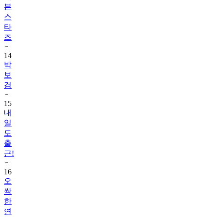
븐
스
타
즈
14
박
보
검
15
내
일
도
출
근!
16
오
싹
한
연