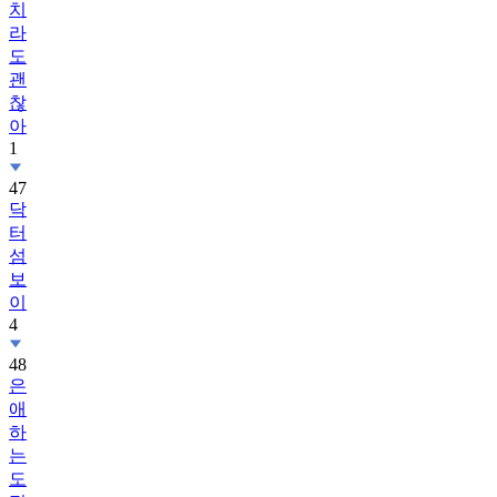
치
라
도
괜
찮
아
1
47
닥
터
섬
보
이
4
48
은
애
하
는
도