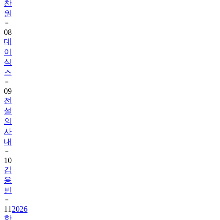
찬
원
08
데
이
식
스
09
전
설
의
사
내
10
김
용
빈
11
2026
한