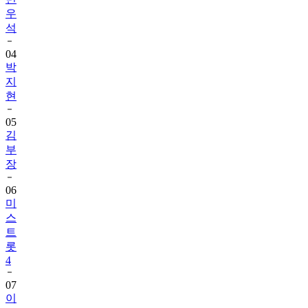
우
석
04
박
지
현
05
김
부
장
06
미
스
트
롯
4
07
이