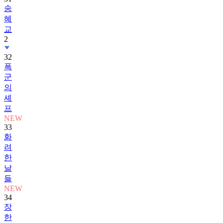
송
혜
교
2
32
폭
군
의
셰
프
NEW
33
화
려
한
날
들
NEW
34
장
한