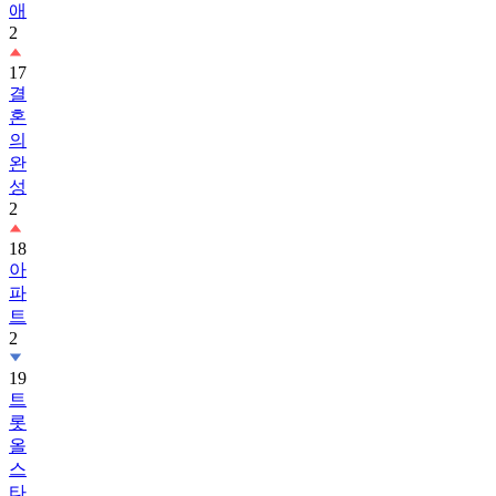
애
2
17
결
혼
의
완
성
2
18
아
파
트
2
19
트
롯
올
스
타