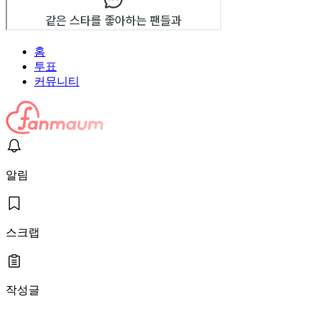
홈
투표
커뮤니티
알림
스크랩
작성글