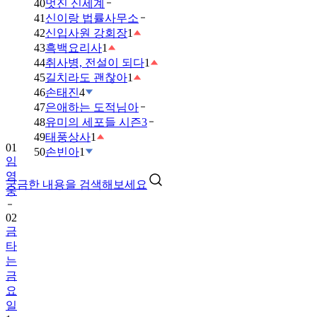
40
멋진 신세계
41
신이랑 법률사무소
42
신입사원 강회장
1
43
흑백요리사
1
44
취사병, 전설이 되다
1
45
길치라도 괜찮아
1
46
손태진
4
47
은애하는 도적님아
48
유미의 세포들 시즌3
49
태풍상사
1
01
50
손빈아
1
임
영
궁금한 내용을 검색해보세요
웅
02
금
타
는
금
요
일