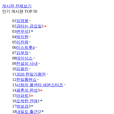
게시판 전체보기
인기 게시판 TOP 50
01
임영웅
02
금타는 금요일
1
03
변우석
1
04
박지현
05
이찬원
06
미스트롯4
07
김부장
08
데이식스
09
전설의 사내
10
김용빈
11
2026 한일가왕전
12
한일톱텐쇼
13
사랑의 콜센타 세븐스타즈
14
결혼의 완성
3
15
아파트
3
16
오싹한 연애
1
17
박보검
3
18
내일도 출근!
2