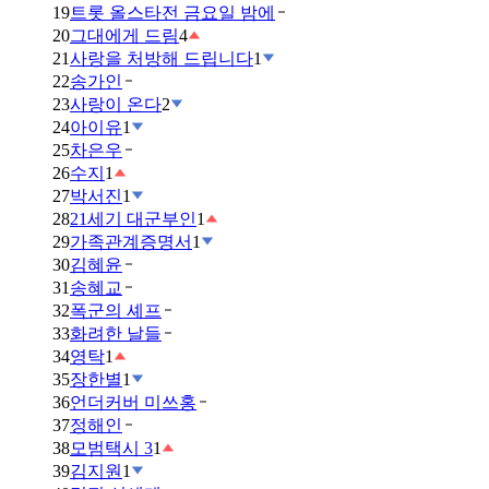
19
트롯 올스타전 금요일 밤에
20
그대에게 드림
4
21
사랑을 처방해 드립니다
1
22
송가인
23
사랑이 온다
2
24
아이유
1
25
차은우
26
수지
1
27
박서진
1
28
21세기 대군부인
1
29
가족관계증명서
1
30
김혜윤
31
송혜교
32
폭군의 셰프
33
화려한 날들
34
영탁
1
35
장한별
1
36
언더커버 미쓰홍
37
정해인
38
모범택시 3
1
39
김지원
1