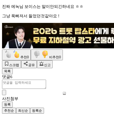
진짜 에녹님 보이스는 말이안되긴하네요 ㅎㅎ
그냥 푹빠져서 들었던것같아요 !
추천
0
비추천
0
스크랩
공유
신고
목록
댓글
6
사진첨부
등록
추천순
최신순
등록순