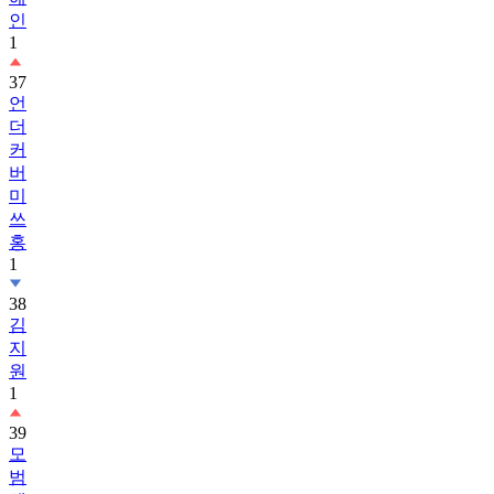
1
37
언
더
커
버
미
쓰
홍
1
38
김
지
원
1
39
모
범
택
시