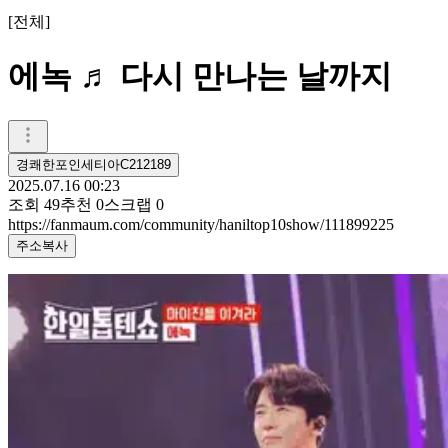
[
전체
]
에녹 ♬ 다시 만나는 날까지
경쾌한포인세티아C212189
2025.07.16 00:23
조회
49
추천
0
스크랩
0
https://fanmaum.com/community/haniltop10show/111899225
주소복사