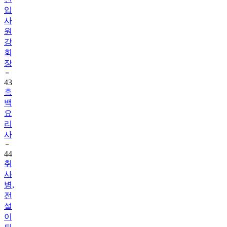
사
원
강
회
장
43
흑
백
요
리
사
44
취
사
병,
전
설
이
되
다