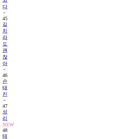
45
길
치
라
도
괜
찮
아
46
손
태
진
47
성
리
NEW
48
태
풍
상