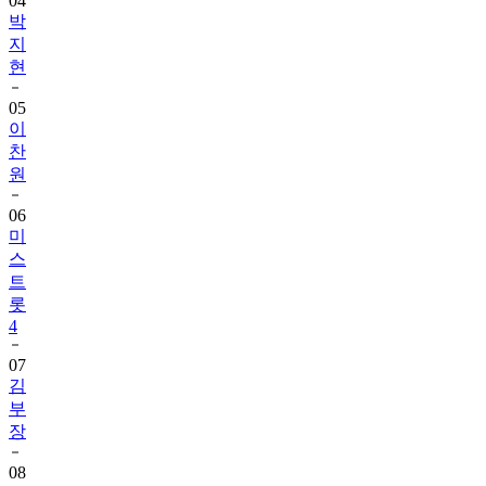
지
현
05
이
찬
원
06
미
스
트
롯
4
07
김
부
장
08
데
이