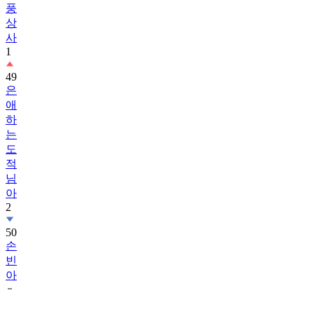
사
1
49
은
애
하
는
도
적
님
아
2
50
손
빈
아