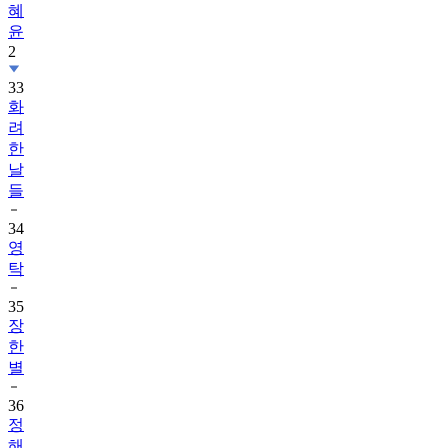
2
33
화
려
한
날
들
34
영
탁
35
장
한
별
36
정
해
인