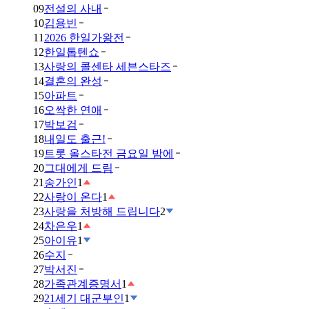
09
전설의 사내
10
김용빈
11
2026 한일가왕전
12
한일톱텐쇼
13
사랑의 콜센타 세븐스타즈
14
결혼의 완성
15
아파트
16
오싹한 연애
17
박보검
18
내일도 출근!
19
트롯 올스타전 금요일 밤에
20
그대에게 드림
21
송가인
1
22
사랑이 온다
1
23
사랑을 처방해 드립니다
2
24
차은우
1
25
아이유
1
26
수지
27
박서진
28
가족관계증명서
1
29
21세기 대군부인
1