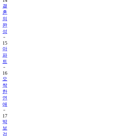
혼
의
완
성
15
아
파
트
16
오
싹
한
연
애
17
박
보
검
18