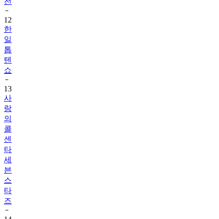
12
한
일
톱
텐
쇼
13
사
랑
의
콜
센
타
세
븐
스
타
즈
14
결