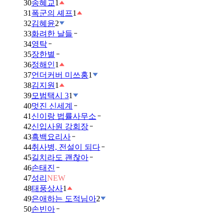
30
송혜교
1
31
폭군의 셰프
1
32
김혜윤
2
33
화려한 날들
34
영탁
35
장한별
36
정해인
1
37
언더커버 미쓰홍
1
38
김지원
1
39
모범택시 3
1
40
멋진 신세계
41
신이랑 법률사무소
42
신입사원 강회장
43
흑백요리사
44
취사병, 전설이 되다
45
길치라도 괜찮아
46
손태진
47
성리
NEW
48
태풍상사
1
49
은애하는 도적님아
2
50
손빈아