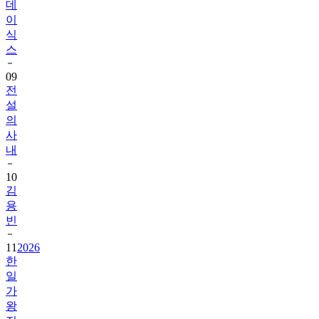
식
스
09
전
설
의
사
내
10
김
용
빈
11
2026
한
일
가
왕
전