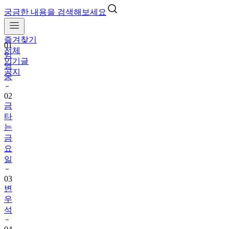
궁금한 내용을 검색해보세요
01
임
즐겨찾기
영
전체
웅
인기글
공지
02
금
타
는
금
요
일
03
변
우
석
04
박