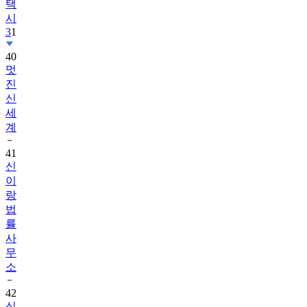
3
1
40
멋
진
신
세
계
41
신
이
랑
법
률
사
무
소
42
신
입