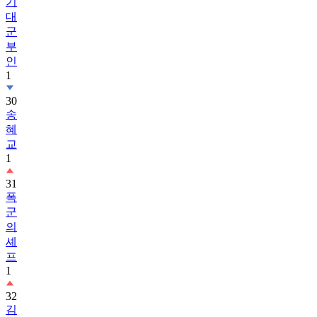
군
부
인
1
30
송
혜
교
1
31
폭
군
의
셰
프
1
32
김
혜
윤