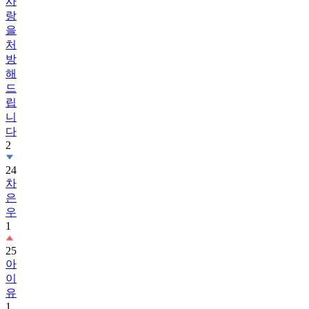
을
처
방
해
드
립
니
다
2
24
차
은
우
1
25
아
이
유
1
26