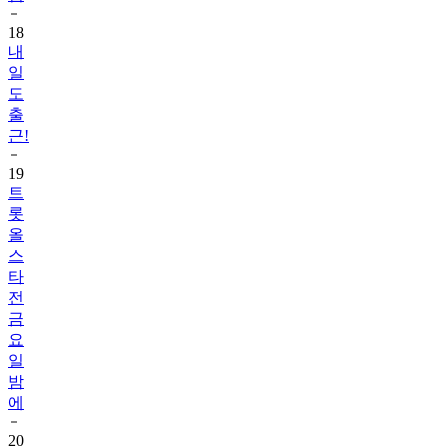
내
일
도
출
근!
19
트
롯
올
스
타
전
금
요
일
밤
에
20
그
대