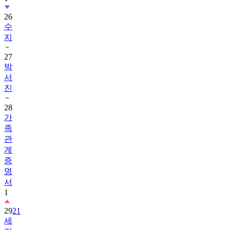
수
지
27
박
서
진
28
가
족
관
계
증
명
서
1
29
21
세
기
대