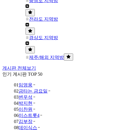
충청도 지역방
전라도 지역방
경상도 지역방
제주/해외 지역방
게시판 전체보기
인기 게시판 TOP 50
01
임영웅
02
금타는 금요일
03
변우석
04
박지현
05
이찬원
06
미스트롯4
07
김부장
08
데이식스