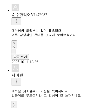
순수한악어V1476037
에녹님의 도입부는 말이 필요없죠

너무 감성적인 무대를 멋지게 보여주셨어요
0
답글 쓰기
2025.10.11 18:36
사이렌
에녹님 첫소절부터 마음을 녹이시네요

일본어로 부르셨지만 그 감성이 잘 느껴지네요
0