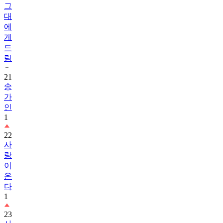
에
게
드
림
21
송
가
인
1
22
사
랑
이
온
다
1
23
사
랑