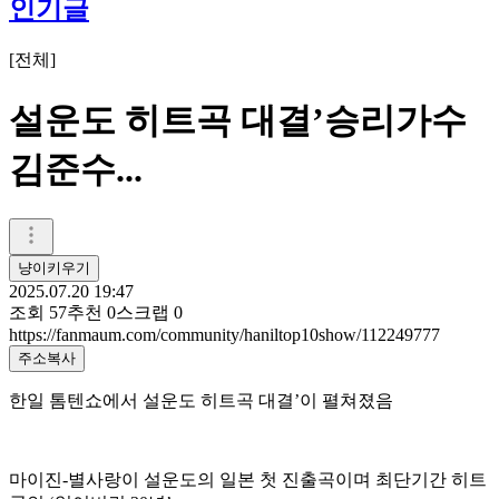
인기글
[
전체
]
설운도 히트곡 대결’승리가수
김준수...
냥이키우기
2025.07.20 19:47
조회
57
추천
0
스크랩
0
https://fanmaum.com/community/haniltop10show/112249777
주소복사
한일 톰텐쇼에서 설운도 히트곡 대결’이 펼쳐졌음
마이진-별사랑이 설운도의 일본 첫 진출곡이며 최단기간 히트