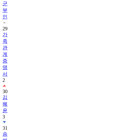
군
부
인
29
가
족
관
계
증
명
서
2
30
김
혜
윤
3
31
송