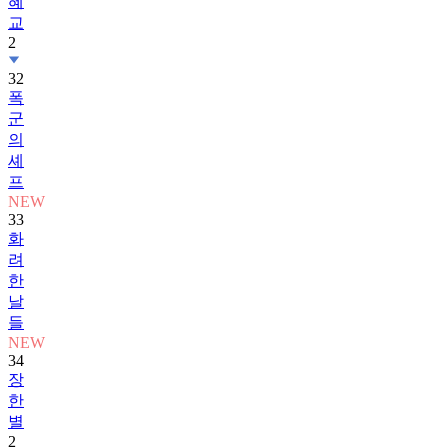
혜
교
2
32
폭
군
의
셰
프
NEW
33
화
려
한
날
들
NEW
34
장
한
별
2