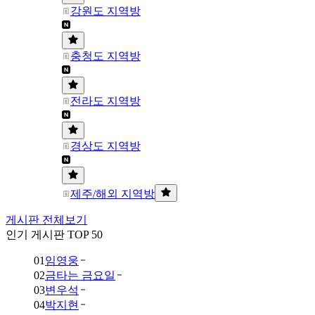
강원도 지역방
충청도 지역방
전라도 지역방
경상도 지역방
제주/해외 지역방
게시판 전체보기
인기 게시판 TOP 50
01
임영웅
02
금타는 금요일
03
변우석
04
박지현