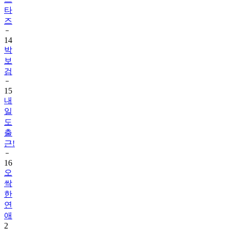
타
즈
14
박
보
검
15
내
일
도
출
근!
16
오
싹
한
연
애
2