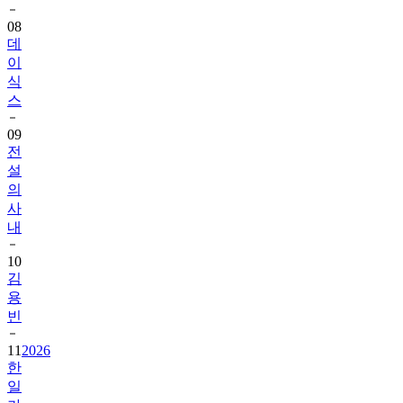
08
데
이
식
스
09
전
설
의
사
내
10
김
용
빈
11
2026
한
일