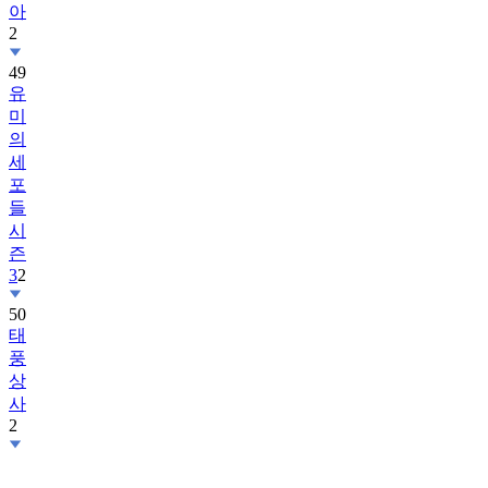
아
2
49
유
미
의
세
포
들
시
즌
3
2
50
태
풍
상
사
2