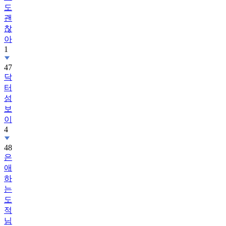
도
괜
찮
아
1
47
닥
터
섬
보
이
4
48
은
애
하
는
도
적
님