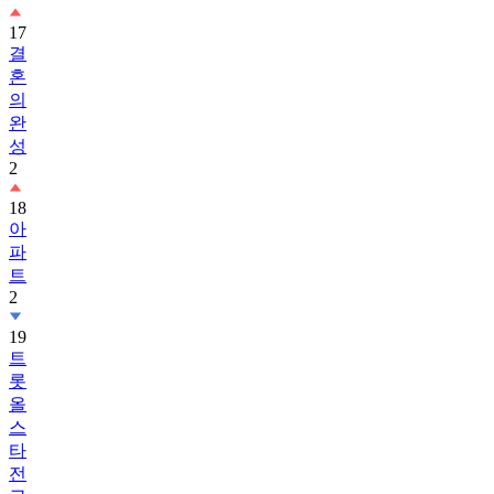
17
결
혼
의
완
성
2
18
아
파
트
2
19
트
롯
올
스
타
전