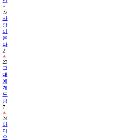
인
22
사
랑
이
온
다
2
23
그
대
에
게
드
림
7
24
아
이
유