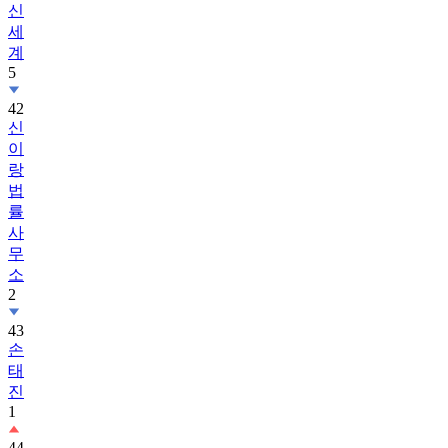
신
세
계
5
42
신
이
랑
법
률
사
무
소
2
43
손
태
진
1
44