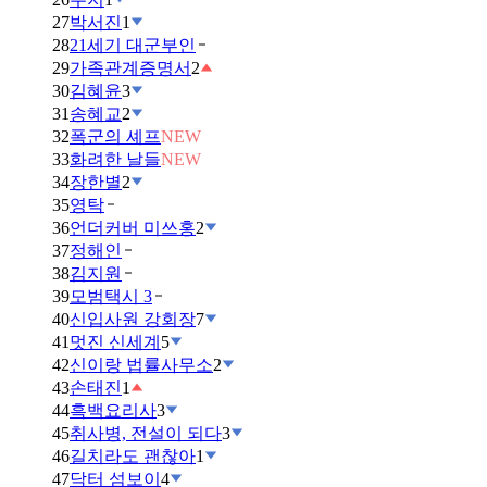
27
박서진
1
28
21세기 대군부인
29
가족관계증명서
2
30
김혜윤
3
31
송혜교
2
32
폭군의 셰프
NEW
33
화려한 날들
NEW
34
장한별
2
35
영탁
36
언더커버 미쓰홍
2
37
정해인
38
김지원
39
모범택시 3
40
신입사원 강회장
7
41
멋진 신세계
5
42
신이랑 법률사무소
2
43
손태진
1
44
흑백요리사
3
45
취사병, 전설이 되다
3
46
길치라도 괜찮아
1
47
닥터 섬보이
4