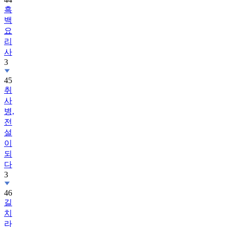
흑
백
요
리
사
3
45
취
사
병,
전
설
이
되
다
3
46
길
치
라