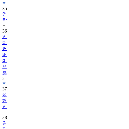
35
영
탁
36
언
더
커
버
미
쓰
홍
2
37
정
해
인
38
김
지