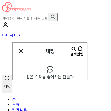
마이페이지
채팅
홈
투표
커뮤니티