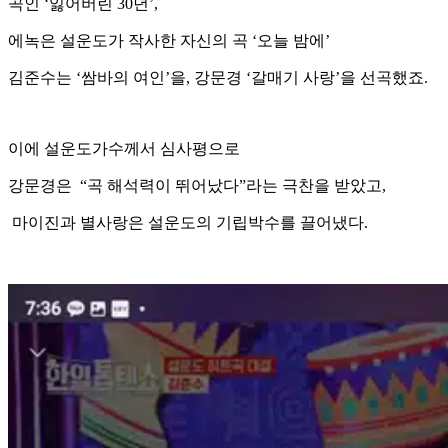
곡인 ‘잃어버린 30년’,
에녹은 설운도가 작사한 자신의 곡 ‘오늘 밤에’
김준수는 ‘쌈바의 여인’을, 강문경 ‘갈매기 사랑’을 선곡했죠.
이에 설운도가수께서 심사평으로
강문경은 “곡 해석력이 뛰어났다”라는 극찬을 받았고,
마이진과 별사랑은 설운도의 기립박수를 끌어냈다.