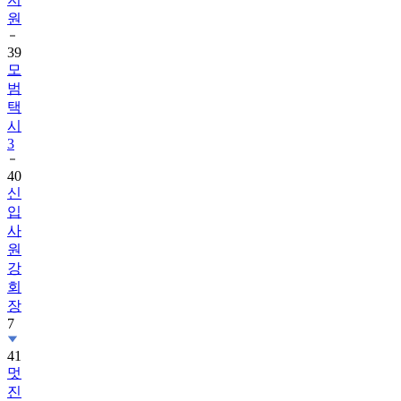
원
39
모
범
택
시
3
40
신
입
사
원
강
회
장
7
41
멋
진