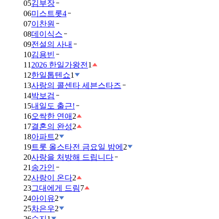
05
김부장
06
미스트롯4
07
이찬원
08
데이식스
09
전설의 사내
10
김용빈
11
2026 한일가왕전
1
12
한일톱텐쇼
1
13
사랑의 콜센타 세븐스타즈
14
박보검
15
내일도 출근!
16
오싹한 연애
2
17
결혼의 완성
2
18
아파트
2
19
트롯 올스타전 금요일 밤에
2
20
사랑을 처방해 드립니다
21
송가인
22
사랑이 온다
2
23
그대에게 드림
7
24
아이유
2
25
차은우
2
26
수지
1