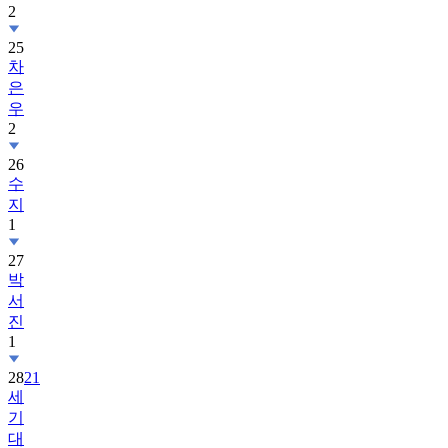
2
25
차
은
우
2
26
수
지
1
27
박
서
진
1
28
21
세
기
대