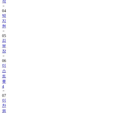
석
04
박
지
현
05
김
부
장
06
미
스
트
롯
4
07
이
찬
원