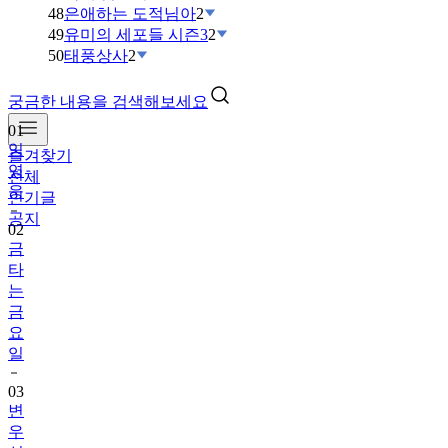
48
은애하는 도적님아
2
49
유미의 세포들 시즌3
2
50
태풍상사
2
궁금한 내용을 검색해보세요
01
임
즐겨찾기
영
전체
웅
인기글
공지
02
금
타
는
금
요
일
03
변
우