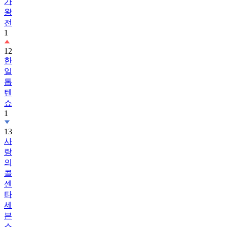
가
왕
전
1
12
한
일
톱
텐
쇼
1
13
사
랑
의
콜
센
타
세
븐
스