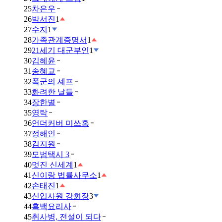
25
차은우
26
박서진
1
27
수지
1
28
가족관계증명서
1
29
21세기 대군부인
1
30
김혜윤
31
송혜교
32
폭군의 셰프
33
화려한 날들
34
장한별
35
영탁
36
언더커버 미쓰홍
37
정해인
38
김지원
39
모범택시 3
40
멋진 신세계
1
41
신이랑 법률사무소
1
42
손태진
1
43
신입사원 강회장
3
44
흑백요리사
45
취사병, 전설이 되다