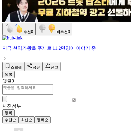
추천
0
비추천
0
지금
현역가왕
을 주제로
11.2만명
이 이야기 중
스크랩
공유
신고
목록
댓글
9
사진첨부
등록
추천순
최신순
등록순