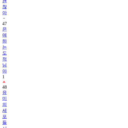
괜
찮
아
47
은
애
하
는
도
적
님
아
1
48
유
미
의
세
포
들