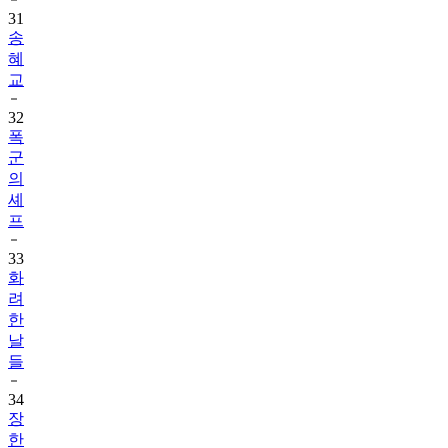
31
송
혜
교
32
폭
군
의
셰
프
33
화
려
한
날
들
34
장
한