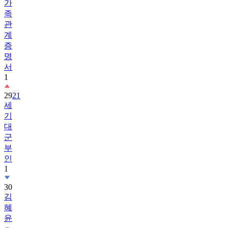
가
족
관
계
증
명
서
1
29
21
세
기
대
군
부
인
1
30
김
혜
윤