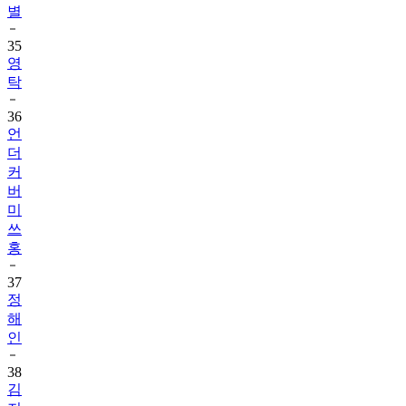
별
35
영
탁
36
언
더
커
버
미
쓰
홍
37
정
해
인
38
김