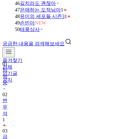
46
길치라도 괜찮아
47
은애하는 도적님아
1
48
유미의 세포들 시즌3
1
49
손빈아
NEW
50
태풍상사
궁금한 내용을 검색해보세요
즐겨찾기
01
전체
임
인기글
영
공지
웅
02
변
우
석
1
03
금