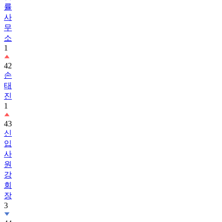
률
사
무
소
1
42
손
태
진
1
43
신
입
사
원
강
회
장
3