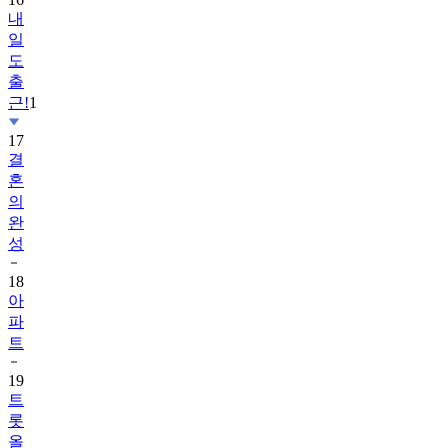
내
일
도
출
근!
1
17
결
혼
의
완
성
18
아
파
트
19
트
롯
올