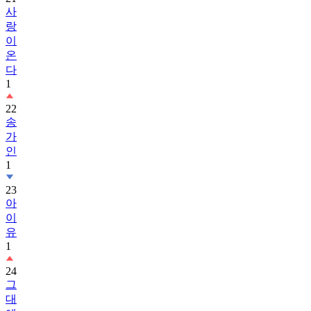
사
랑
이
온
다
1
22
송
가
인
1
23
아
이
유
1
24
그
대