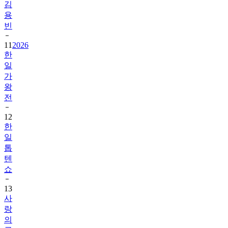
김
용
빈
11
2026
한
일
가
왕
전
12
한
일
톱
텐
쇼
13
사
랑
의