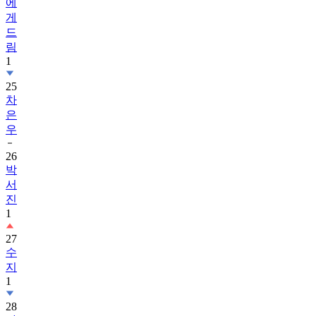
에
게
드
림
1
25
차
은
우
26
박
서
진
1
27
수
지
1
28