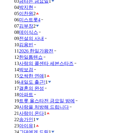
03
금타는 금요일
1
04
박지현
05
이찬원
2
06
미스트롯4
07
김부장
2
08
데이식스
09
전설의 사내
10
김용빈
11
2026 한일가왕전
12
한일톱텐쇼
13
사랑의 콜센타 세븐스타즈
14
박보검
15
오싹한 연애
1
16
내일도 출근!
1
17
결혼의 완성
18
아파트
19
트롯 올스타전 금요일 밤에
20
사랑을 처방해 드립니다
21
사랑이 온다
1
22
송가인
1
23
아이유
1
24
그대에게 드림
1