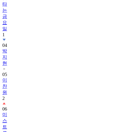
타
는
금
요
일
1
04
박
지
현
05
이
찬
원
2
06
미
스
트