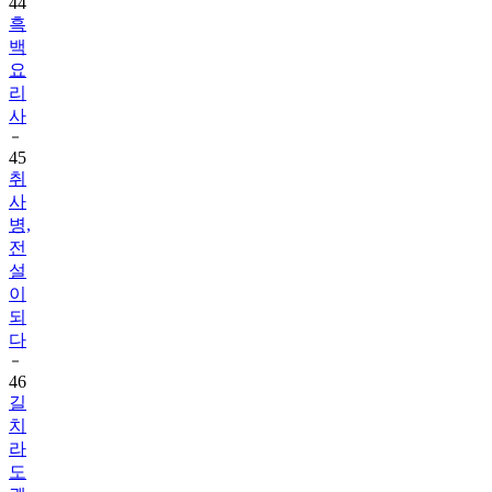
44
흑
백
요
리
사
45
취
사
병,
전
설
이
되
다
46
길
치
라
도