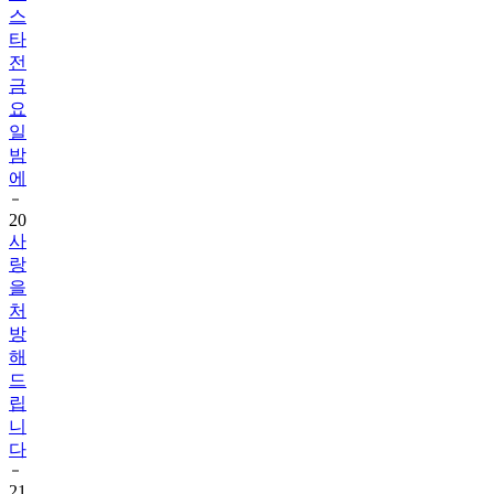
스
타
전
금
요
일
밤
에
20
사
랑
을
처
방
해
드
립
니
다
21