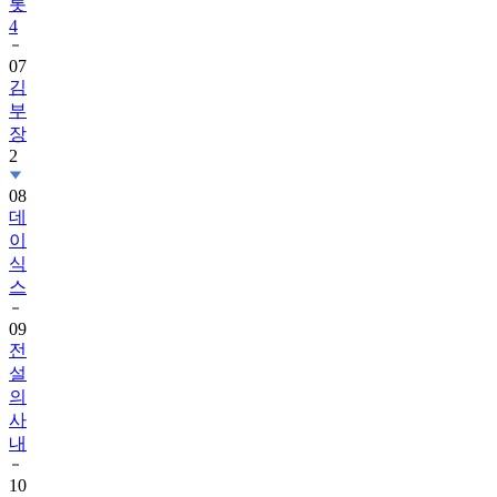
롯
4
07
김
부
장
2
08
데
이
식
스
09
전
설
의
사
내
10