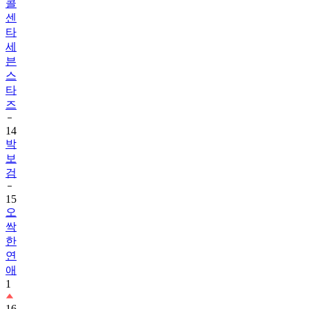
콜
센
타
세
븐
스
타
즈
14
박
보
검
15
오
싹
한
연
애
1
16