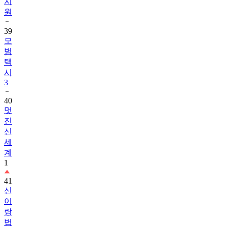
지
원
39
모
범
택
시
3
40
멋
진
신
세
계
1
41
신
이
랑
법