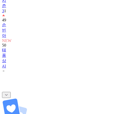
시
즌
3
1
49
손
빈
아
NEW
50
태
풍
상
사