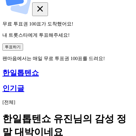
무료 투표권
100
표
가 도착했어요!
내 트롯스타에게 투표해주세요!
투표하기
팬마음에서는
매일
무료 투표권
100
표를 드려요!
한일톱텐쇼
인기글
[
전체
]
한일톱텐쇼 유진님의 감성 정
말 대박이네요