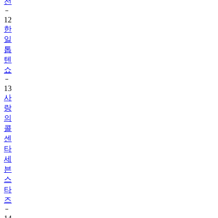
전
12
한
일
톱
텐
쇼
13
사
랑
의
콜
센
타
세
븐
스
타
즈