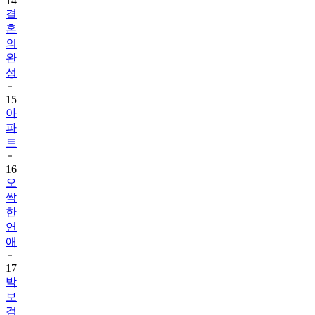
14
결
혼
의
완
성
15
아
파
트
16
오
싹
한
연
애
17
박
보
검