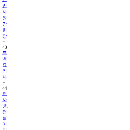
입
사
원
강
회
장
43
흑
백
요
리
사
44
취
사
병,
전
설
이