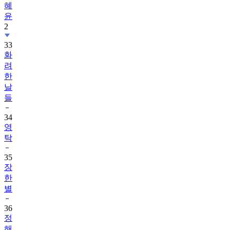
혜
윤
2
33
화
려
한
날
들
34
영
탁
35
장
한
별
36
정
해