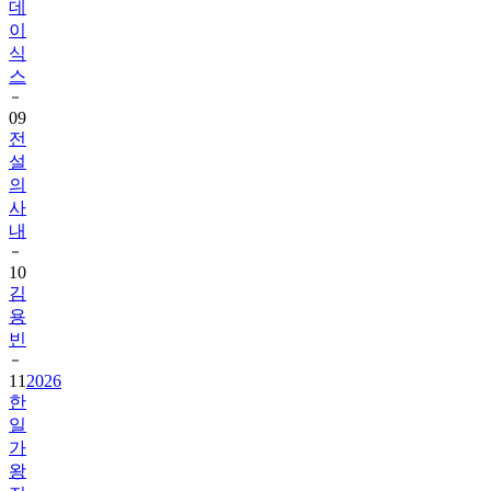
데
이
식
스
09
전
설
의
사
내
10
김
용
빈
11
2026
한
일
가
왕