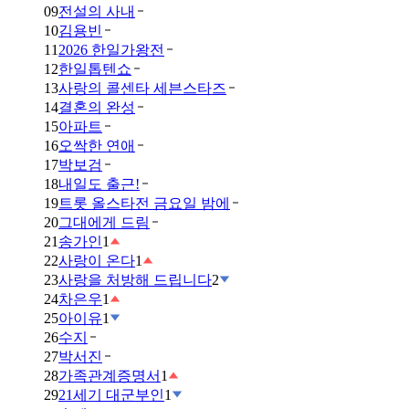
09
전설의 사내
10
김용빈
11
2026 한일가왕전
12
한일톱텐쇼
13
사랑의 콜센타 세븐스타즈
14
결혼의 완성
15
아파트
16
오싹한 연애
17
박보검
18
내일도 출근!
19
트롯 올스타전 금요일 밤에
20
그대에게 드림
21
송가인
1
22
사랑이 온다
1
23
사랑을 처방해 드립니다
2
24
차은우
1
25
아이유
1
26
수지
27
박서진
28
가족관계증명서
1
29
21세기 대군부인
1