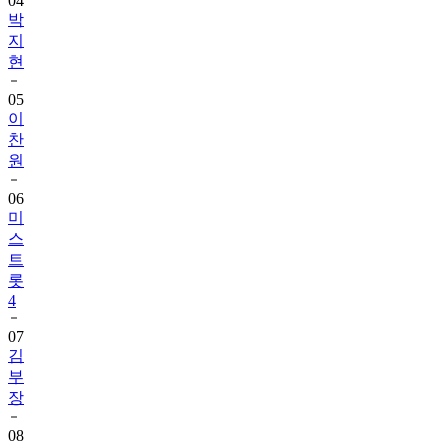
04
박
지
현
05
이
찬
원
06
미
스
트
롯
4
07
김
부
장
08