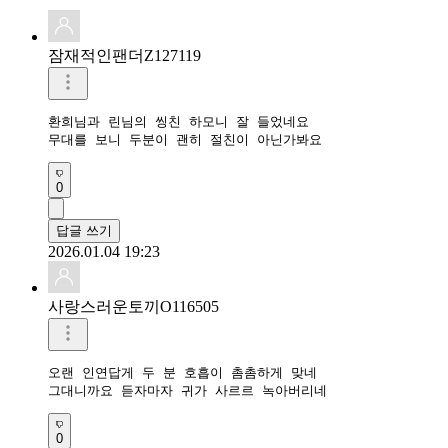
잠재적인팬더Z127119
환희님과 린님의 씽친 하모니 잘 들었네요

무대를 보니 두분이 괜히 절친이 아닌가봐요
0
답글 쓰기
2026.01.04 19:23
사랑스러운토끼O116505
오랜 인연답게 두 분 호흡이 촘촘하게 맞네

그대니까요 듣자마자 귀가 사르르 녹아버리네
0