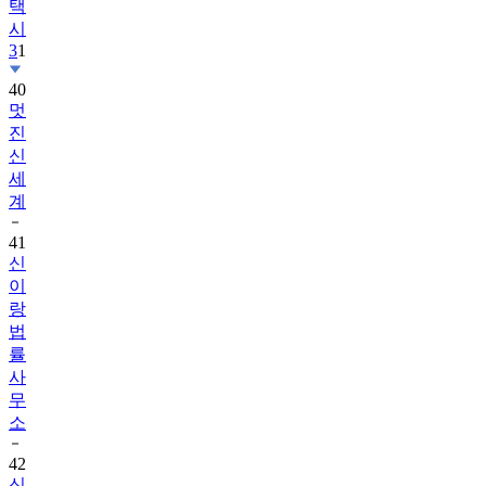
택
시
3
1
40
멋
진
신
세
계
41
신
이
랑
법
률
사
무
소
42
신