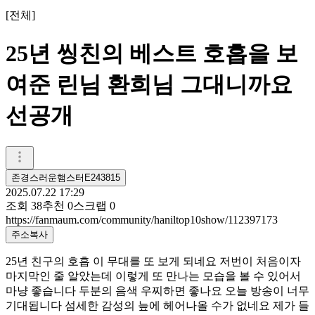
[
전체
]
25년 씽친의 베스트 호흡을 보
여준 린님 환희님 그대니까요
선공개
존경스러운햄스터E243815
2025.07.22 17:29
조회
38
추천
0
스크랩
0
https://fanmaum.com/community/haniltop10show/112397173
주소복사
25년 친구의 호흡 이 무대를 또 보게 되네요 저번이 처음이자
마지막인 줄 알았는데 이렇게 또 만나는 모습을 볼 수 있어서
마냥 좋습니다 두분의 음색 우찌하면 좋나요 오늘 방송이 너무
기대됩니다 섬세한 감성의 늪에 헤어나올 수가 없네요 제가 들