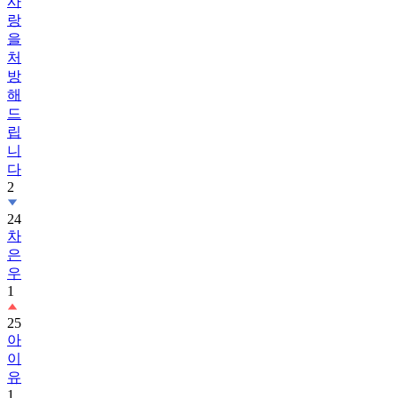
사
랑
을
처
방
해
드
립
니
다
2
24
차
은
우
1
25
아
이
유
1