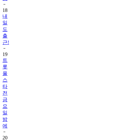
18
내
일
도
출
근!
19
트
롯
올
스
타
전
금
요
일
밤
에
20