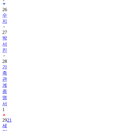
26
수
지
27
박
서
진
28
가
족
관
계
증
명
서
1
29
21
세