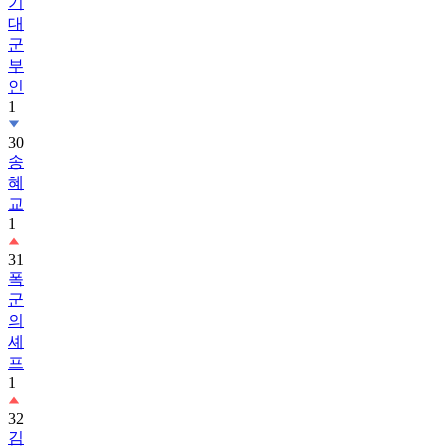
기
대
군
부
인
1
30
송
혜
교
1
31
폭
군
의
셰
프
1
32
김