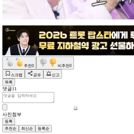
추천
0
비추천
0
스크랩
공유
신고
목록
댓글
11
사진첨부
등록
추천순
최신순
등록순