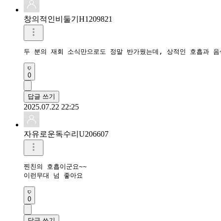
창의적인비둘기H1209821
0
답글 쓰기
2025.07.22 22:25
자유로운독수리U206607
찐친의 호흡이군요~~

이런무대 넘 좋아요
0
답글 쓰기