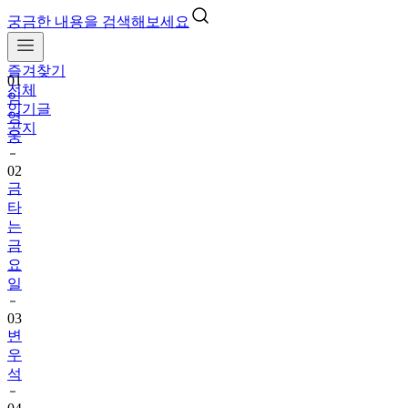
궁금한 내용을 검색해보세요
즐겨찾기
01
전체
임
인기글
영
공지
웅
02
금
타
는
금
요
일
03
변
우
석