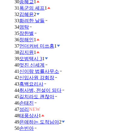
30
송혜교
1
31
폭군의 셰프
1
32
김혜윤
2
33
화려한 날들
34
영탁
35
장한별
36
정해인
1
37
언더커버 미쓰홍
1
38
김지원
1
39
모범택시 3
1
40
멋진 신세계
41
신이랑 법률사무소
42
신입사원 강회장
43
흑백요리사
44
취사병, 전설이 되다
45
길치라도 괜찮아
46
손태진
47
성리
NEW
48
태풍상사
1
49
은애하는 도적님아
2
50
손빈아