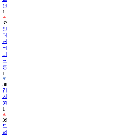
인
1
37
언
더
커
버
미
쓰
홍
1
38
김
지
원
1
39
모
범