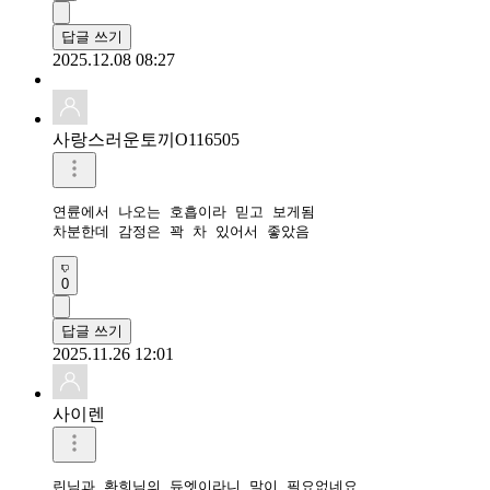
답글 쓰기
2025.12.08 08:27
사랑스러운토끼O116505
연륜에서 나오는 호흡이라 믿고 보게됨

차분한데 감정은 꽉 차 있어서 좋았음
0
답글 쓰기
2025.11.26 12:01
사이렌
린님과 환희님의 듀엣이라니 말이 필요없네요
