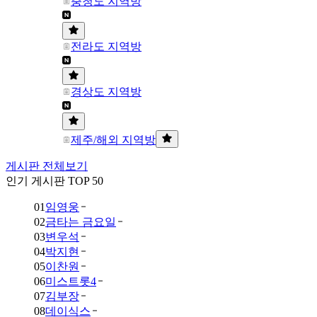
충청도 지역방
전라도 지역방
경상도 지역방
제주/해외 지역방
게시판 전체보기
인기 게시판 TOP 50
01
임영웅
02
금타는 금요일
03
변우석
04
박지현
05
이찬원
06
미스트롯4
07
김부장
08
데이식스