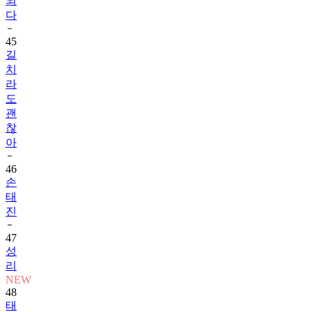
되
다
45
길
치
라
도
괜
찮
아
46
손
태
진
47
성
리
NEW
48
태