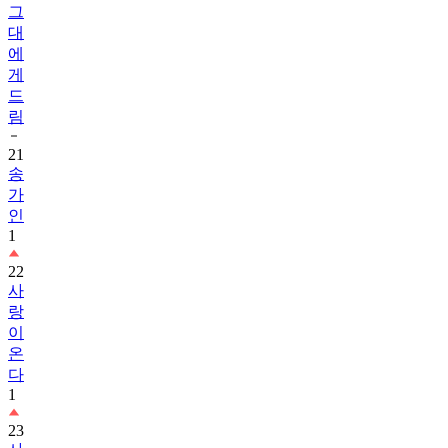
그
대
에
게
드
림
21
송
가
인
1
22
사
랑
이
온
다
1
23