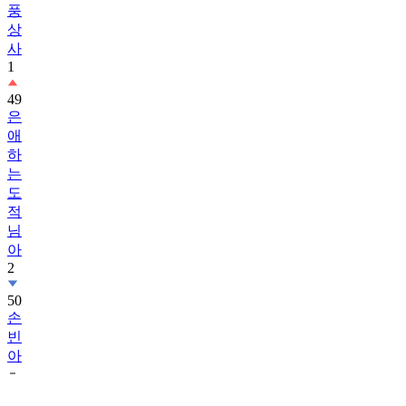
풍
상
사
1
49
은
애
하
는
도
적
님
아
2
50
손
빈
아