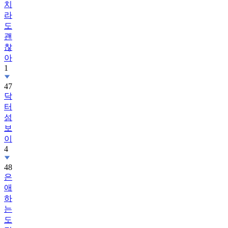
치
라
도
괜
찮
아
1
47
닥
터
섬
보
이
4
48
은
애
하
는
도