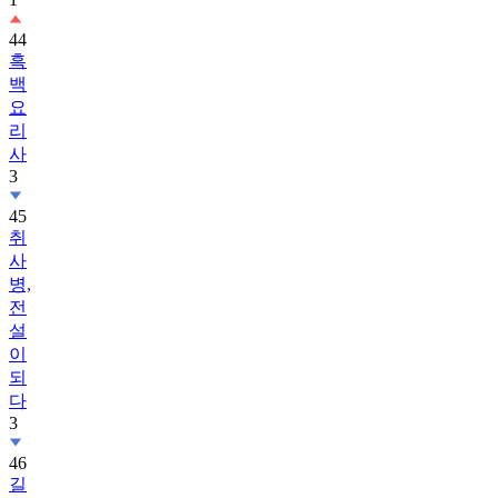
44
흑
백
요
리
사
3
45
취
사
병,
전
설
이
되
다
3
46
길