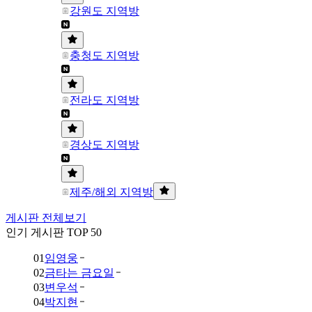
강원도 지역방
충청도 지역방
전라도 지역방
경상도 지역방
제주/해외 지역방
게시판 전체보기
인기 게시판 TOP 50
01
임영웅
02
금타는 금요일
03
변우석
04
박지현