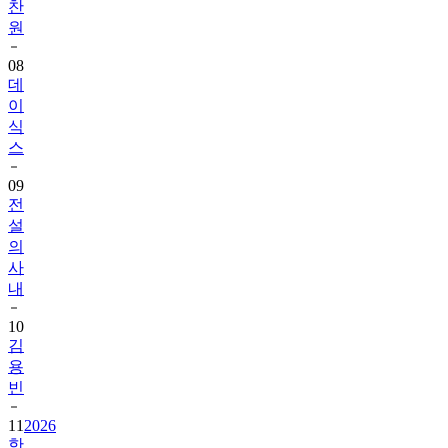
찬
원
08
데
이
식
스
09
전
설
의
사
내
10
김
용
빈
11
2026
한