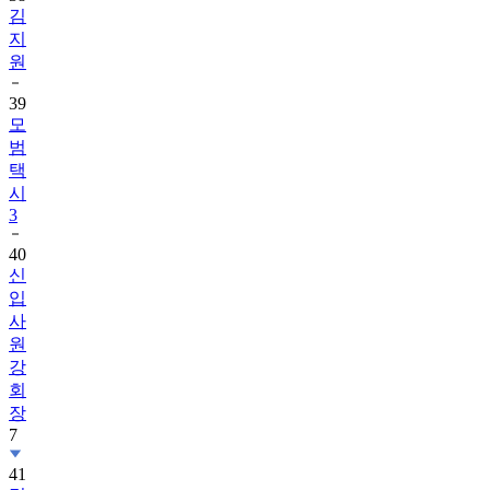
김
지
원
39
모
범
택
시
3
40
신
입
사
원
강
회
장
7
41