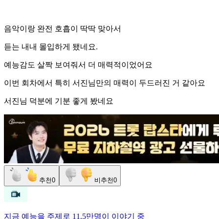
음악이랑 완전 호흡이 딱딱 맞아서
듣는 내내 몰입하게 됐네요.
예능감도 살짝 보여줘서 더 매력적이었어요
이번 회차에서 특히 서진님만의 매력이 두드러진 거 같아요
서진님 덕분에 기분 좋게 봤네요
추천
0
비추천
0
지금
예능
을 주제로
11.5만명
이 이야기 중