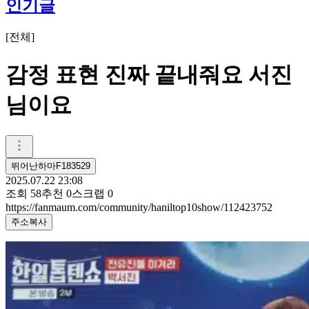
인기글
[
전체
]
감정 표현 진짜 끝내줘요 서진
님이요
뛰어난하마F183529
2025.07.22 23:08
조회
58
추천
0
스크랩
0
https://fanmaum.com/community/haniltop10show/112423752
주소복사