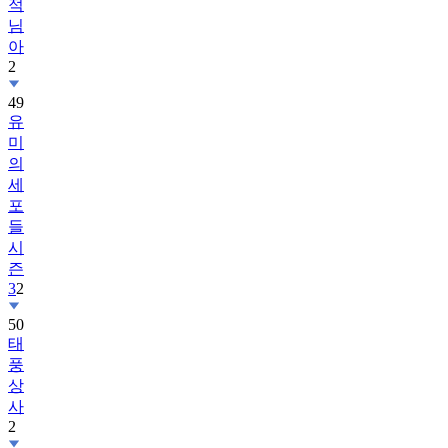
적
님
아
2
49
유
미
의
세
포
들
시
즌
3
2
50
태
풍
상
사
2