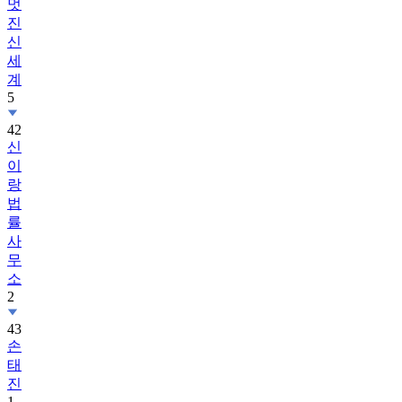
멋
진
신
세
계
5
42
신
이
랑
법
률
사
무
소
2
43
손
태
진
1