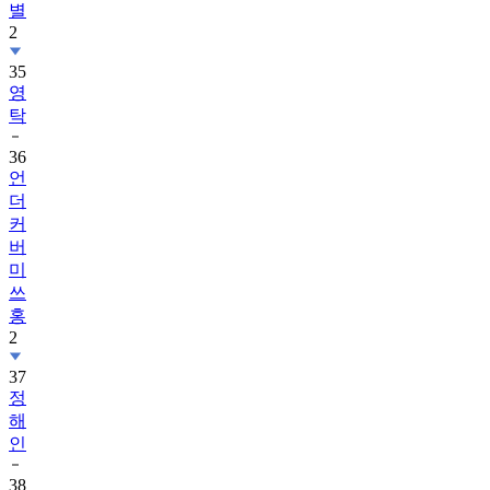
별
2
35
영
탁
36
언
더
커
버
미
쓰
홍
2
37
정
해
인
38