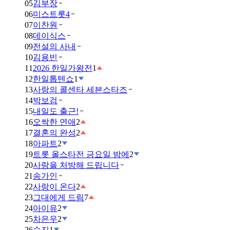
05
김부장
06
미스트롯4
07
이찬원
08
데이식스
09
전설의 사내
10
김용빈
11
2026 한일가왕전
1
12
한일톱텐쇼
1
13
사랑의 콜센타 세븐스타즈
14
박보검
15
내일도 출근!
16
오싹한 연애
2
17
결혼의 완성
2
18
아파트
2
19
트롯 올스타전 금요일 밤에
2
20
사랑을 처방해 드립니다
21
송가인
22
사랑이 온다
2
23
그대에게 드림
7
24
아이유
2
25
차은우
2
26
수지
1