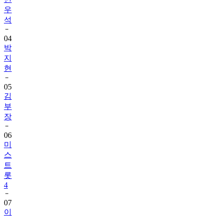
우
석
04
박
지
현
05
김
부
장
06
미
스
트
롯
4
07
이