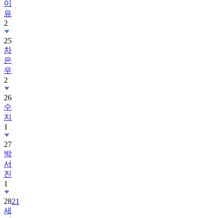
이
유
2
25
차
은
우
2
26
수
지
1
27
박
서
진
1
28
21
세