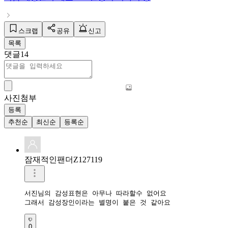
스크랩
공유
신고
목록
댓글
14
사진첨부
등록
추천순
최신순
등록순
잠재적인팬더Z127119
서진님의 감성표현은 아무나 따라할수 없어요

그래서 감성장인이라는 별명이 붙은 것 같아요
0