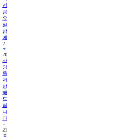
전
금
요
일
밤
에
2
20
사
랑
을
처
방
해
드
립
니
다
21
송