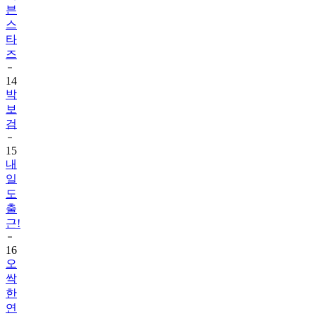
븐
스
타
즈
14
박
보
검
15
내
일
도
출
근!
16
오
싹
한
연