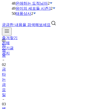
48
은애하는 도적님아
2
49
유미의 세포들 시즌3
2
50
태풍상사
2
궁금한 내용을 검색해보세요
즐겨찾기
01
전체
임
인기글
영
공지
웅
02
금
타
는
금
요
일
03
변