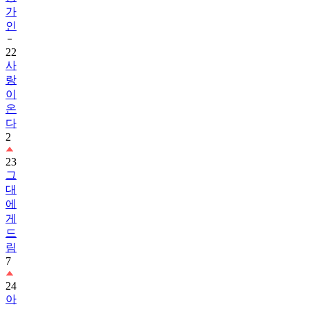
가
인
22
사
랑
이
온
다
2
23
그
대
에
게
드
림
7
24
아