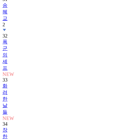
송
혜
교
2
32
폭
군
의
셰
프
NEW
33
화
려
한
날
들
NEW
34
장
한