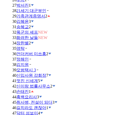
27
박서진
1
28
21세기 대군부인
29
가족관계증명서
2
30
김혜윤
3
31
송혜교
2
32
폭군의 셰프
NEW
33
화려한 날들
NEW
34
장한별
2
35
영탁
36
언더커버 미쓰홍
2
37
정해인
38
김지원
39
모범택시 3
40
신입사원 강회장
7
41
멋진 신세계
5
42
신이랑 법률사무소
2
43
손태진
1
44
흑백요리사
3
45
취사병, 전설이 되다
3
46
길치라도 괜찮아
1
47
닥터 섬보이
4