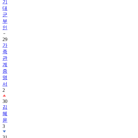
기
대
군
부
인
29
가
족
관
계
증
명
서
2
30
김
혜
윤
3
31