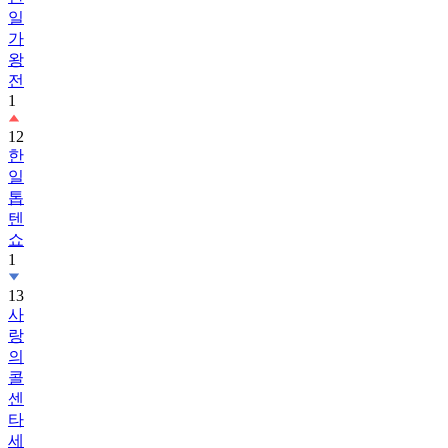
일
가
왕
전
1
12
한
일
톱
텐
쇼
1
13
사
랑
의
콜
센
타
세