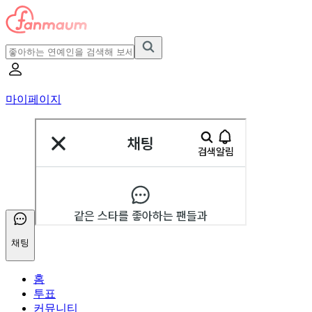
마이페이지
채팅
홈
투표
커뮤니티