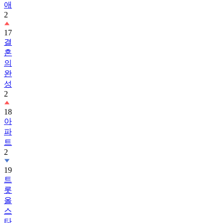
애
2
17
결
혼
의
완
성
2
18
아
파
트
2
19
트
롯
올
스
타