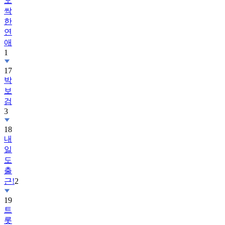
오
싹
한
연
애
1
17
박
보
검
3
18
내
일
도
출
근!
2
19
트
롯