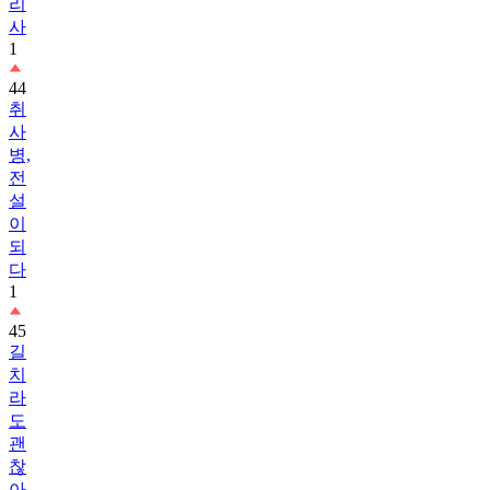
리
사
1
44
취
사
병,
전
설
이
되
다
1
45
길
치
라
도
괜
찮
아