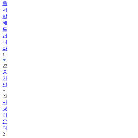
을
처
방
해
드
립
니
다
1
22
송
가
인
23
사
랑
이
온
다
2