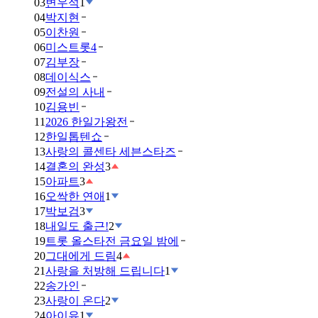
03
변우석
1
04
박지현
05
이찬원
06
미스트롯4
07
김부장
08
데이식스
09
전설의 사내
10
김용빈
11
2026 한일가왕전
12
한일톱텐쇼
13
사랑의 콜센타 세븐스타즈
14
결혼의 완성
3
15
아파트
3
16
오싹한 연애
1
17
박보검
3
18
내일도 출근!
2
19
트롯 올스타전 금요일 밤에
20
그대에게 드림
4
21
사랑을 처방해 드립니다
1
22
송가인
23
사랑이 온다
2
24
아이유
1