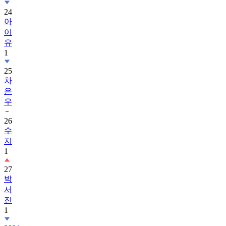
24
아
이
유
1
25
차
은
우
26
수
지
1
27
박
서
진
1