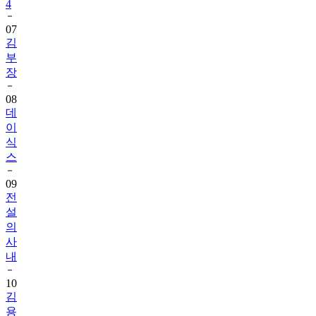
4
07
김
부
장
08
데
이
식
스
09
전
설
의
사
내
10
김
용