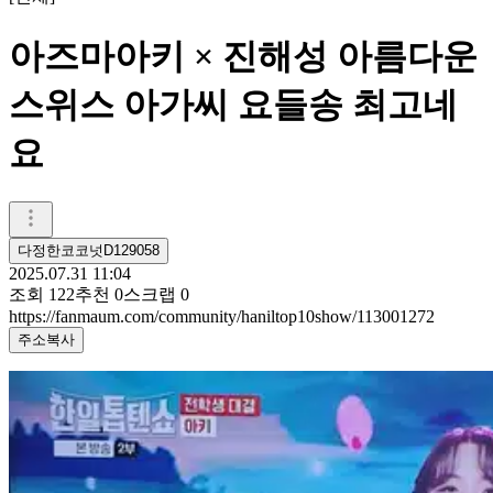
아즈마아키 × 진해성 아름다운
스위스 아가씨 요들송 최고네
요
다정한코코넛D129058
2025.07.31 11:04
조회
122
추천
0
스크랩
0
https://fanmaum.com/community/haniltop10show/113001272
주소복사