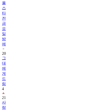
올
스
타
전
금
요
일
밤
에
20
그
대
에
게
드
림
4
21
사
랑