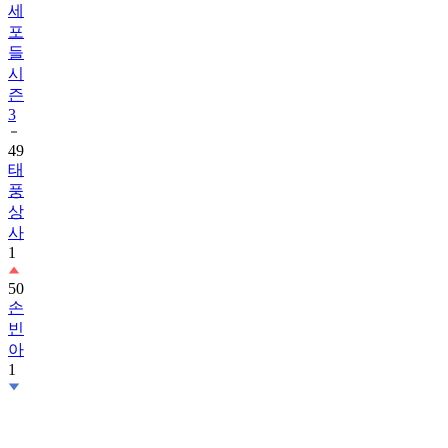
세
포
들
시
즌
3
49
태
풍
상
사
1
50
손
빈
아
1