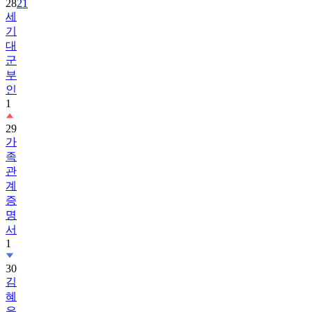
28
21
세
기
대
군
부
인
1
29
가
족
관
계
증
명
서
1
30
김
혜
윤