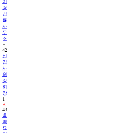
이
랑
법
률
사
무
소
42
신
입
사
원
강
회
장
1
43
흑
백
요