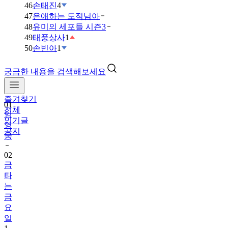
46
손태진
4
47
은애하는 도적님아
48
유미의 세포들 시즌3
49
태풍상사
1
50
손빈아
1
궁금한 내용을 검색해보세요
즐겨찾기
01
전체
임
인기글
영
공지
웅
02
금
타
는
금
요
일