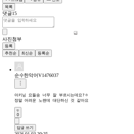
목록
댓글
15
사진첨부
등록
추천순
최신순
등록순
순수한악어V1476037
아키님 요들송 너무 잘 부르시는데요?ㅎ

정말 어려운 노랜데 대단하신 것 같아요
0
답글 쓰기
2026.01.03 20:25