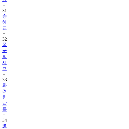
31
송
혜
교
32
폭
군
의
셰
프
33
화
려
한
날
들
34
영