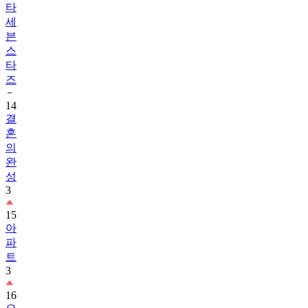
타
세
븐
스
타
즈
14
결
혼
의
완
성
3
15
아
파
트
3
16