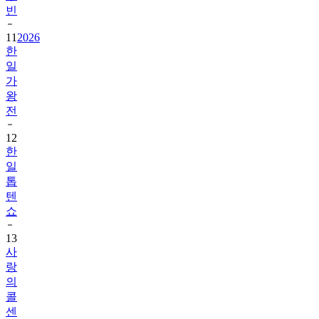
빈
11
2026
한
일
가
왕
전
12
한
일
톱
텐
쇼
13
사
랑
의
콜
센