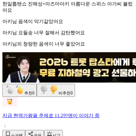
한일톱텐쇼 진해성×아즈마아키 아름다운 스위스 아가씨 불렀
어요
아키님 음색이 악기같았어요
아키님 요들송 너무 잘해서 감탄했어요
아키님의 청량한 음색이 너무 좋았어요
추천
0
비추천
0
지금
현역가왕
을 주제로
11.2만명
이 이야기 중
스크랩
공유
신고