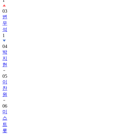
1
03
변
우
석
1
04
박
지
현
05
이
찬
원
06
미
스
트
롯