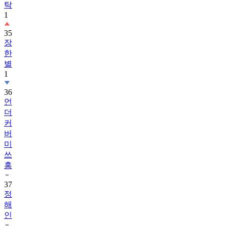
탁
1
35
장
한
별
1
36
언
더
커
버
미
쓰
홍
37
정
해
인