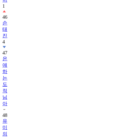
1
46
손
태
진
4
47
은
애
하
는
도
적
님
아
48
유
미
의