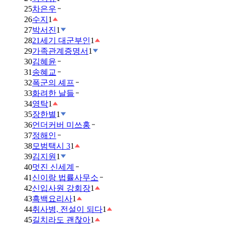
25
차은우
26
수지
1
27
박서진
1
28
21세기 대군부인
1
29
가족관계증명서
1
30
김혜윤
31
송혜교
32
폭군의 셰프
33
화려한 날들
34
영탁
1
35
장한별
1
36
언더커버 미쓰홍
37
정해인
38
모범택시 3
1
39
김지원
1
40
멋진 신세계
41
신이랑 법률사무소
42
신입사원 강회장
1
43
흑백요리사
1
44
취사병, 전설이 되다
1
45
길치라도 괜찮아
1