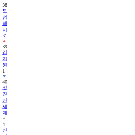
38
모
범
택
시
3
1
39
김
지
원
1
40
멋
진
신
세
계
41
신