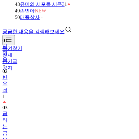
48
유미의 세포들 시즌3
1
49
손빈아
NEW
50
태풍상사
궁금한 내용을 검색해보세요
01
임
즐겨찾기
영
전체
웅
인기글
공지
02
변
우
석
1
03
금
타
는
금