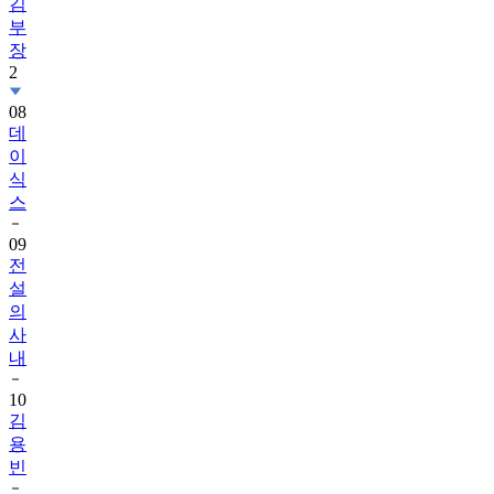
김
부
장
2
08
데
이
식
스
09
전
설
의
사
내
10
김
용
빈