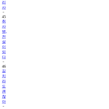
리
사
45
취
사
병,
전
설
이
되
다
46
길
치
라
도
괜
찮
아