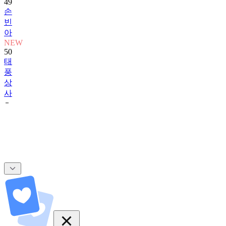
49
손
빈
아
NEW
50
태
풍
상
사