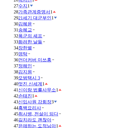
27
수지
1
28
가족관계증명서
1
29
21세기 대군부인
1
30
김혜윤
31
송혜교
32
폭군의 셰프
33
화려한 날들
34
장한별
35
영탁
36
언더커버 미쓰홍
37
정해인
38
김지원
39
모범택시 3
40
멋진 신세계
1
41
신이랑 법률사무소
1
42
손태진
1
43
신입사원 강회장
3
44
흑백요리사
45
취사병, 전설이 되다
46
길치라도 괜찮아
47
은애하는 도적님아
1