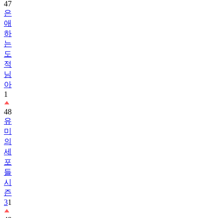
47
은
애
하
는
도
적
님
아
1
48
유
미
의
세
포
들
시
즌
3
1