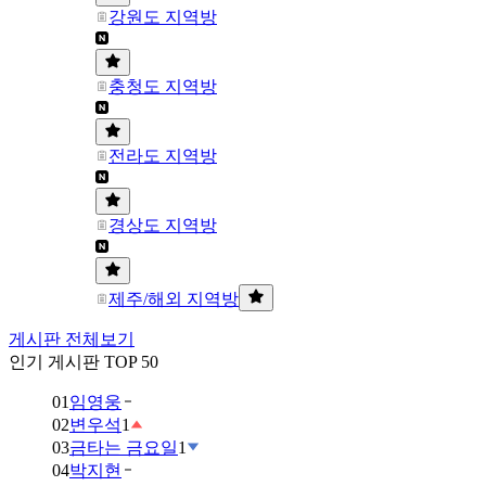
강원도 지역방
충청도 지역방
전라도 지역방
경상도 지역방
제주/해외 지역방
게시판 전체보기
인기 게시판 TOP 50
01
임영웅
02
변우석
1
03
금타는 금요일
1
04
박지현