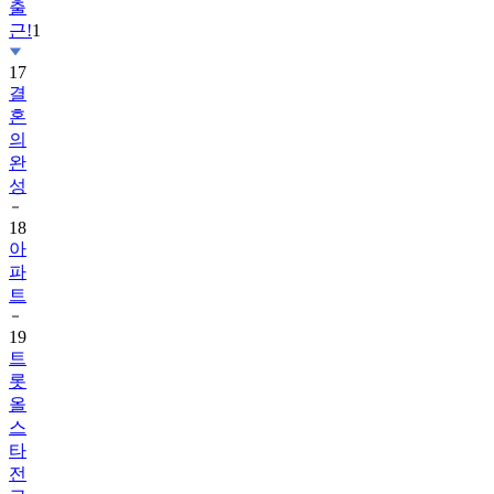
출
근!
1
17
결
혼
의
완
성
18
아
파
트
19
트
롯
올
스
타
전