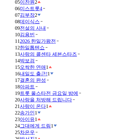
05
이찬원
2
06
미스트롯4
07
김부장
2
08
데이식스
09
전설의 사내
10
김용빈
11
2026 한일가왕전
12
한일톱텐쇼
13
사랑의 콜센타 세븐스타즈
14
박보검
15
오싹한 연애
1
16
내일도 출근!
1
17
결혼의 완성
18
아파트
19
트롯 올스타전 금요일 밤에
20
사랑을 처방해 드립니다
21
사랑이 온다
1
22
송가인
1
23
아이유
1
24
그대에게 드림
1
25
차은우
26
박서진
1