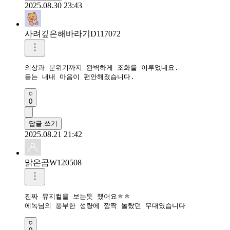
2025.08.30 23:43
사려깊은해바라기D117072
의상과 분위기까지 완벽하게 조화를 이루었네요.

듣는 내내 마음이 편안해졌습니다.
0
답글 쓰기
2025.08.21 21:42
맑은곰W120508
진짜 뮤지컬을 보는듯 했어요ㅎㅎ

에녹님의 풍부한 성량에 깜짝 놀랐던 무대였습니다