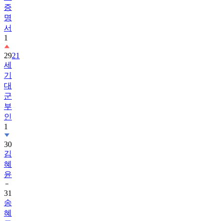
증
명
서
1
29
21
세
기
대
군
부
인
1
30
김
혜
윤
31
송
혜