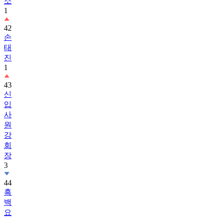
소
1
42
손
태
진
1
43
신
입
사
원
강
회
장
3
44
흑
백
요