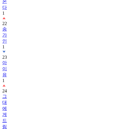
온
다
1
22
송
가
인
1
23
아
이
유
1
24
그
대
에
게
드
림