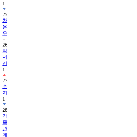
1
25
차
은
우
26
박
서
진
1
27
수
지
1
28
가
족
관
계