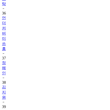
탁
36
언
더
커
버
미
쓰
홍
37
정
해
인
38
김
지
원
39