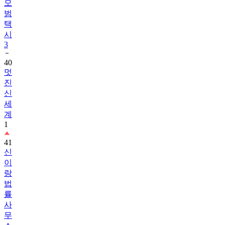
모
범
택
시
3
40
멋
진
신
세
계
1
41
신
이
랑
법
률
사
무