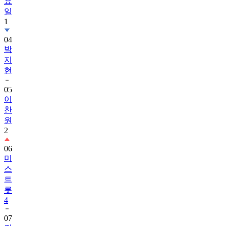
요
일
1
04
박
지
현
05
이
찬
원
2
06
미
스
트
롯
4
07