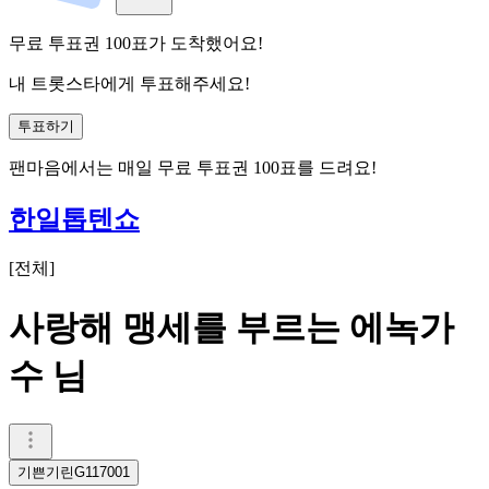
무료 투표권
100
표
가 도착했어요!
내 트롯스타에게 투표해주세요!
투표하기
팬마음에서는
매일
무료 투표권
100
표를 드려요!
한일톱텐쇼
[
전체
]
사랑해 맹세를 부르는 에녹가
수 님
기쁜기린G117001