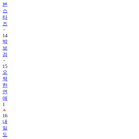
븐
스
타
즈
14
박
보
검
15
오
싹
한
연
애
1
16
내
일
도