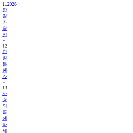
11
2026
한
일
가
왕
전
12
한
일
톱
텐
쇼
13
사
랑
의
콜
센
타
세