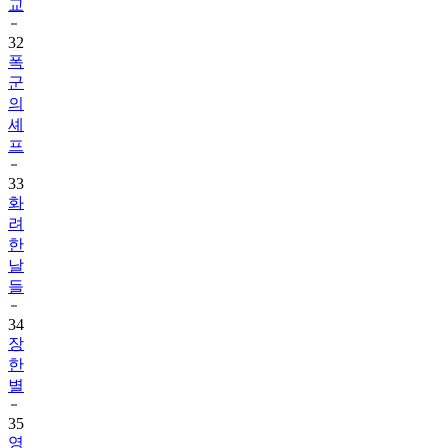
교
32
폭
군
의
셰
프
33
화
려
한
날
들
34
장
한
별
35
영