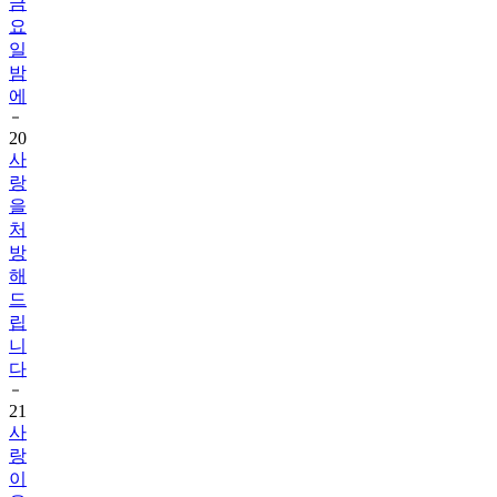
금
요
일
밤
에
20
사
랑
을
처
방
해
드
립
니
다
21
사
랑
이