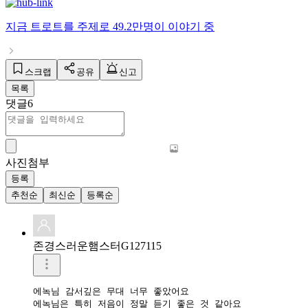
지금
트로트
를 주제로
49.2만명
이 이야기 중
스크랩
공유
신고
목록
댓글
6
사진첨부
등록
추천순
최신순
등록순
존경스러운햄스터G127115
에녹님 감서깊은 무대 너무 좋았어요

에녹님은 특히 저음이 정말 듣기 좋은 것 같아요