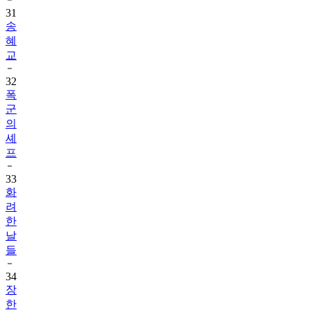
31
송
혜
교
32
폭
군
의
셰
프
33
화
려
한
날
들
34
장
한