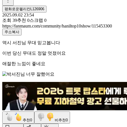
평화로운펠리칸L126906
2025.09.02 23:54
조회
39
추천
0
스크랩
0
https://fanmaum.com/community/haniltop10show/115453300
주소복사
역시 서진님 무대 믿고봅니다
이번 당신 무대도 정말 멋졌어요
애절한 느낌이 좋네요
추천
0
비추천
0