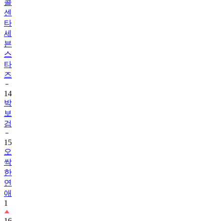
콜
센
타
세
븐
스
타
즈
14
박
보
검
15
오
싹
한
연
애
1
16