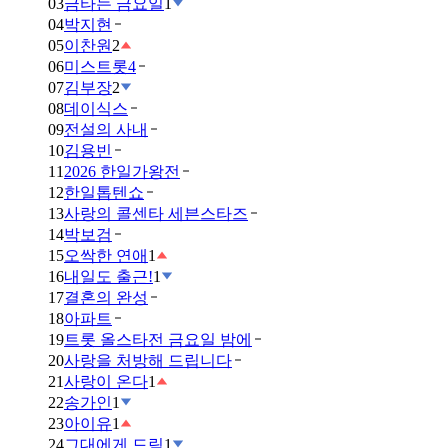
03
금타는 금요일
1
04
박지현
05
이찬원
2
06
미스트롯4
07
김부장
2
08
데이식스
09
전설의 사내
10
김용빈
11
2026 한일가왕전
12
한일톱텐쇼
13
사랑의 콜센타 세븐스타즈
14
박보검
15
오싹한 연애
1
16
내일도 출근!
1
17
결혼의 완성
18
아파트
19
트롯 올스타전 금요일 밤에
20
사랑을 처방해 드립니다
21
사랑이 온다
1
22
송가인
1
23
아이유
1
24
그대에게 드림
1