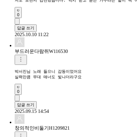
저도 보면서 감탄했습니다. 역시 믿고 듣는 가수라는 말이 딱 
0
답글 쓰기
2025.10.10 11:22
부드러운다람쥐W116530
박서진님 노래 들으니 감동이었어요

실력만큼 무대 매너도 빛나더라구요
0
답글 쓰기
2025.09.15 14:54
창의적인비둘기H1209821