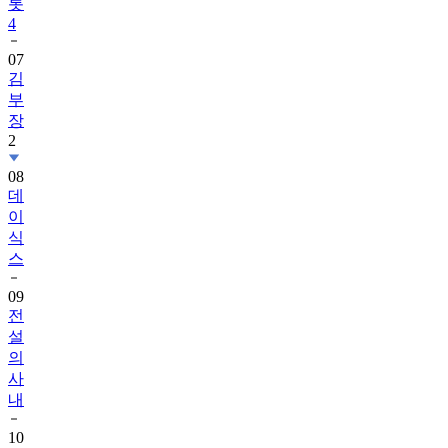
롯
4
07
김
부
장
2
08
데
이
식
스
09
전
설
의
사
내
10