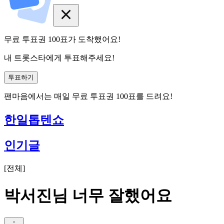
무료 투표권
100
표
가 도착했어요!
내 트롯스타에게 투표해주세요!
투표하기
팬마음에서는
매일
무료 투표권
100
표를 드려요!
한일톱텐쇼
인기글
[
전체
]
박서진님 너무 잘했어요