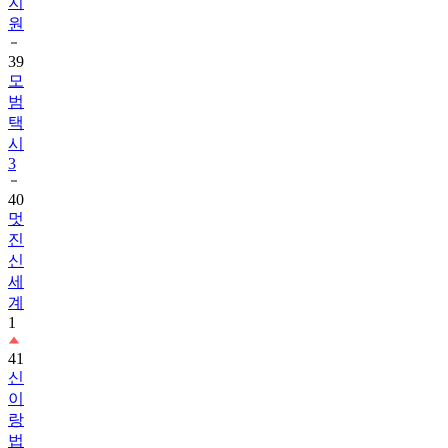
지
원
39
모
범
택
시
3
40
멋
진
신
세
계
1
41
신
이
랑
법