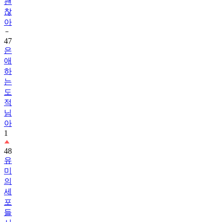
괜
찮
아
47
은
애
하
는
도
적
님
아
1
48
유
미
의
세
포
들