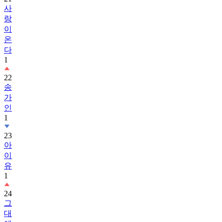
사
랑
이
온
다
1
22
송
가
인
1
23
아
이
유
1
24
그
대