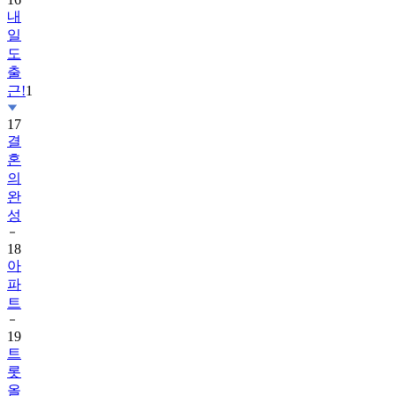
내
일
도
출
근!
1
17
결
혼
의
완
성
18
아
파
트
19
트
롯
올