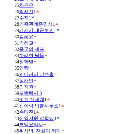
25
차은우
26
박서진
1
27
수지
1
28
가족관계증명서
1
29
21세기 대군부인
1
30
김혜윤
31
송혜교
32
폭군의 셰프
33
화려한 날들
34
장한별
35
영탁
36
언더커버 미쓰홍
37
정해인
38
김지원
39
모범택시 3
40
멋진 신세계
1
41
신이랑 법률사무소
1
42
손태진
1
43
신입사원 강회장
3
44
흑백요리사
45
취사병, 전설이 되다