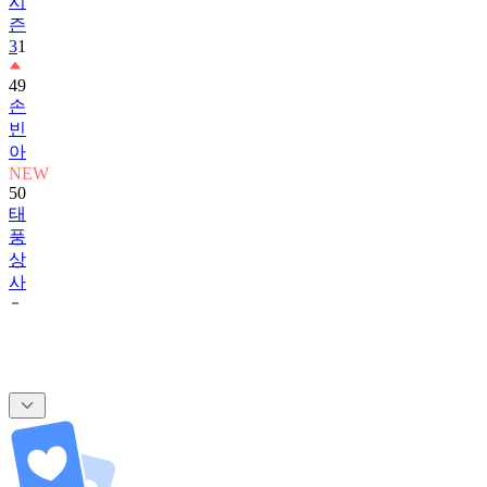
시
즌
3
1
49
손
빈
아
NEW
50
태
풍
상
사