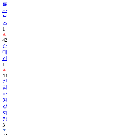
률
사
무
소
1
42
손
태
진
1
43
신
입
사
원
강
회
장
3