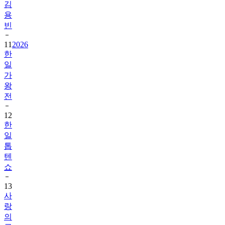
김
용
빈
11
2026
한
일
가
왕
전
12
한
일
톱
텐
쇼
13
사
랑
의