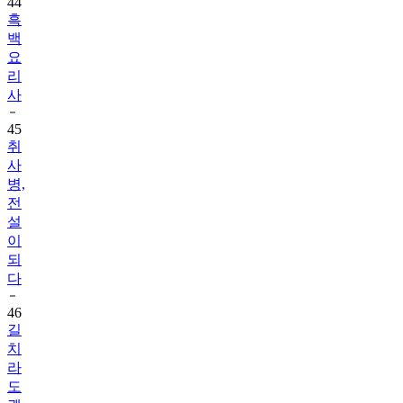
44
흑
백
요
리
사
45
취
사
병,
전
설
이
되
다
46
길
치
라
도