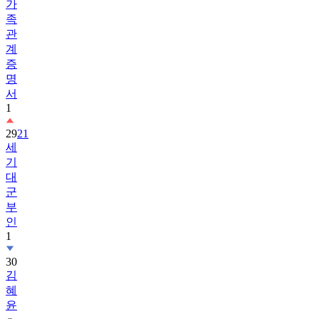
가
족
관
계
증
명
서
1
29
21
세
기
대
군
부
인
1
30
김
혜
윤