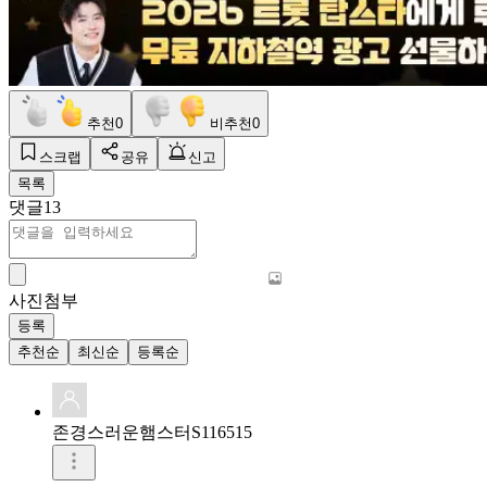
추천
0
비추천
0
스크랩
공유
신고
목록
댓글
13
사진첨부
등록
추천순
최신순
등록순
존경스러운햄스터S116515