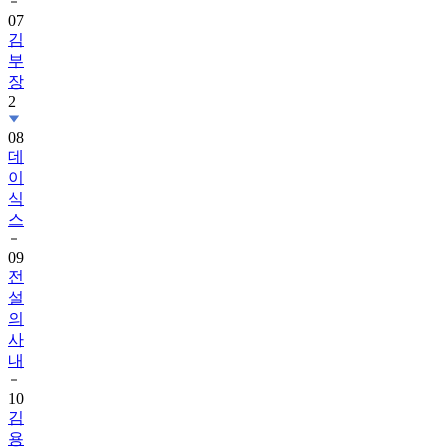
07
김
부
장
2
08
데
이
식
스
09
전
설
의
사
내
10
김
용