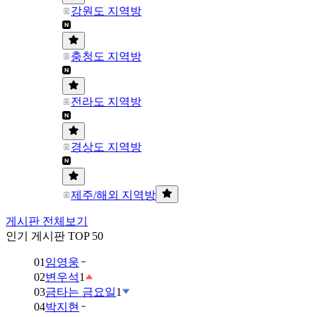
강원도 지역방
충청도 지역방
전라도 지역방
경상도 지역방
제주/해외 지역방
게시판 전체보기
인기 게시판 TOP 50
01
임영웅
02
변우석
1
03
금타는 금요일
1
04
박지현