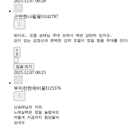
2025.12.07 00:28
근면한나팔꽃O242787
맞아요, 요즘 승태님 무대 보면서 매번 감탄하 있어요.

깊이 있는 감정선과 완벽한 강약 조절이 정말 명품 무대를 만드
0
답글 쓰기
2025.12.07 00:25
부지런한제비꽃I125576
신승태님의 끼와 

노래실력은 정말 놀랍네요

어떻게 지금까지 참았을까

싶네요