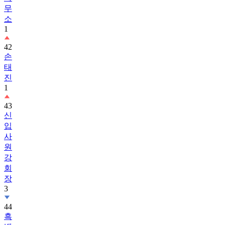
무
소
1
42
손
태
진
1
43
신
입
사
원
강
회
장
3
44
흑