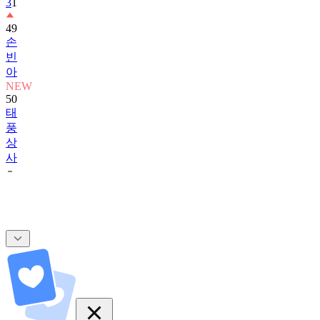
3
1
49
손
빈
아
NEW
50
태
풍
상
사