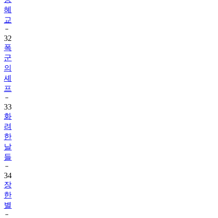
혜
교
32
폭
군
의
셰
프
33
화
려
한
날
들
34
장
한
별