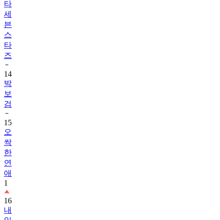
타
세
븐
스
타
즈
14
박
보
검
15
오
싹
한
연
애
1
16
내