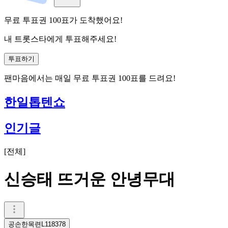
무료 투표권
100
표
가 도착했어요!
내 트롯스타에게 투표해주세요!
투표하기
팬마음에서는
매일
무료 투표권
100
표를 드려요!
한일톱텐쇼
인기글
[
전체
]
신승태 뜨거운 안녕무대
공손한목련L118378