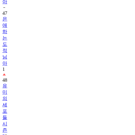
아
47
은
애
하
는
도
적
님
아
1
48
유
미
의
세
포
들
시
즌