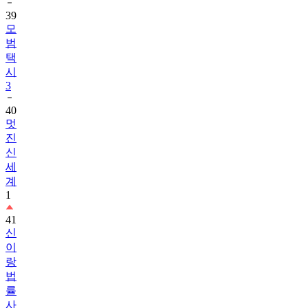
39
모
범
택
시
3
40
멋
진
신
세
계
1
41
신
이
랑
법
률
사