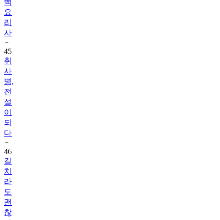
백
요
리
사
45
취
사
병,
전
설
이
되
다
46
길
치
라
도
괜
찮