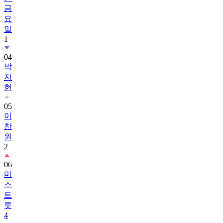
금
요
일
1
04
박
지
현
05
이
찬
원
2
06
미
스
트
롯
4