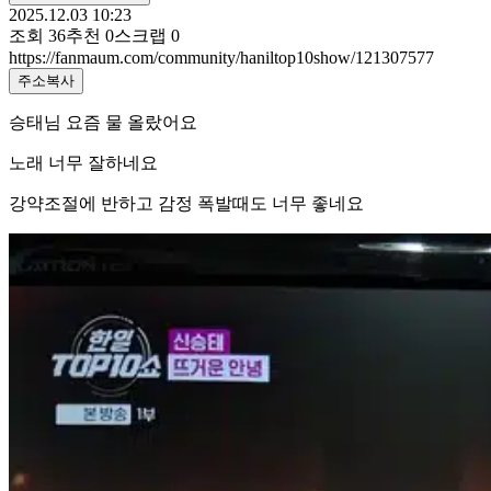
2025.12.03 10:23
조회
36
추천
0
스크랩
0
https://fanmaum.com/community/haniltop10show/121307577
주소복사
승태님 요즘 물 올랐어요
노래 너무 잘하네요
강약조절에 반하고 감정 폭발때도 너무 좋네요