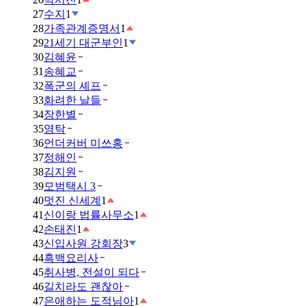
27
수지
1
28
가족관계증명서
1
29
21세기 대군부인
1
30
김혜윤
31
송혜교
32
폭군의 셰프
33
화려한 날들
34
장한별
35
영탁
36
언더커버 미쓰홍
37
정해인
38
김지원
39
모범택시 3
40
멋진 신세계
1
41
신이랑 법률사무소
1
42
손태진
1
43
신입사원 강회장
3
44
흑백요리사
45
취사병, 전설이 되다
46
길치라도 괜찮아
47
은애하는 도적님아
1