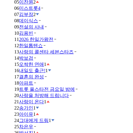
05
이찬원
2
06
미스트롯4
07
김부장
2
08
데이식스
09
전설의 사내
10
김용빈
11
2026 한일가왕전
12
한일톱텐쇼
13
사랑의 콜센타 세븐스타즈
14
박보검
15
오싹한 연애
1
16
내일도 출근!
1
17
결혼의 완성
18
아파트
19
트롯 올스타전 금요일 밤에
20
사랑을 처방해 드립니다
21
사랑이 온다
1
22
송가인
1
23
아이유
1
24
그대에게 드림
1
25
차은우
26
박서진
1