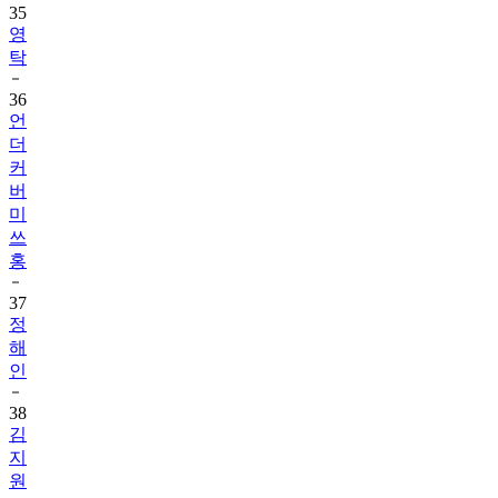
35
영
탁
36
언
더
커
버
미
쓰
홍
37
정
해
인
38
김
지
원