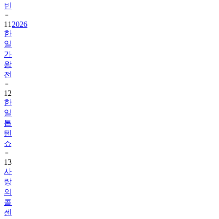
빈
11
2026
한
일
가
왕
전
12
한
일
톱
텐
쇼
13
사
랑
의
콜
센