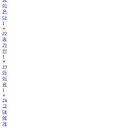
이
온
다
1
22
송
가
인
1
23
아
이
유
1
24
그
대
에
게