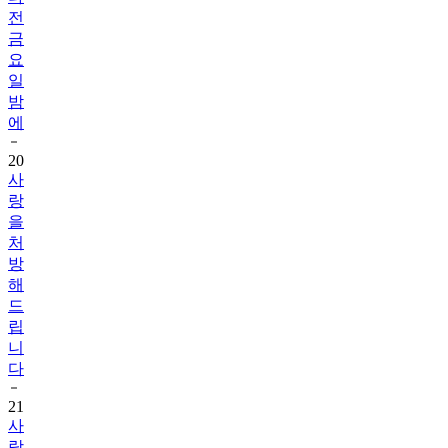
전
금
요
일
밤
에
20
사
랑
을
처
방
해
드
립
니
다
21
사
랑