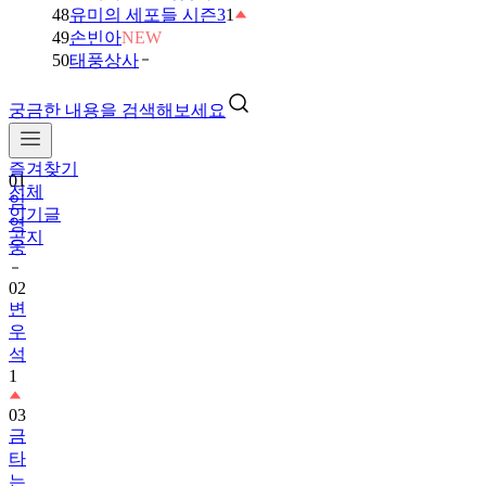
48
유미의 세포들 시즌3
1
49
손빈아
NEW
50
태풍상사
궁금한 내용을 검색해보세요
즐겨찾기
01
전체
임
인기글
영
공지
웅
02
변
우
석
1
03
금
타
는