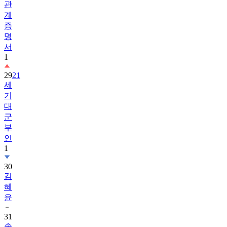
관
계
증
명
서
1
29
21
세
기
대
군
부
인
1
30
김
혜
윤
31
송