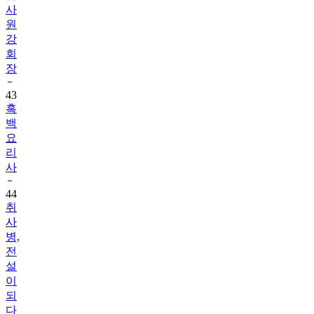
강
회
장
43
흑
백
요
리
사
44
취
사
병,
전
설
이
되
다
45