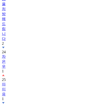
처
방
해
드
립
니
다
2
24
차
은
우
1
25
아
이
유
1
26
수