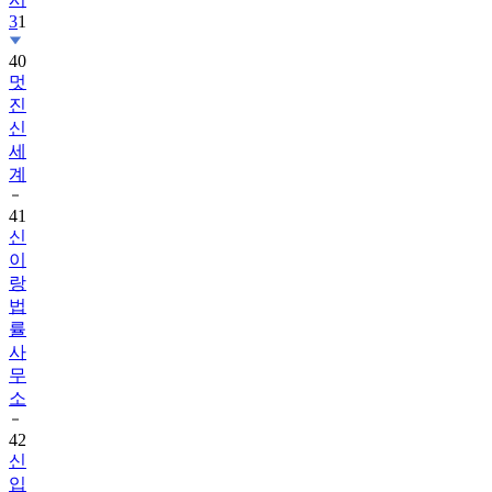
40
멋
진
신
세
계
41
신
이
랑
법
률
사
무
소
42
신
입
사
원