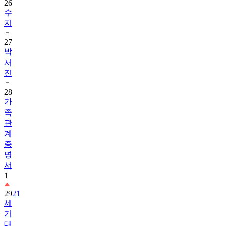
지
27
박
서
진
28
가
족
관
계
증
명
서
1
29
21
세
기
대
군