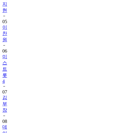
05
이
찬
원
06
미
스
트
롯
4
07
김
부
장
08
데
이
식