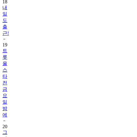
일
도
출
근!
19
트
롯
올
스
타
전
금
요
일
밤
에
20
그
대
에