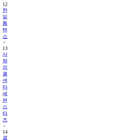
일
톱
텐
쇼
13
사
랑
의
콜
센
타
세
븐
스
타
즈
14
결
혼
의