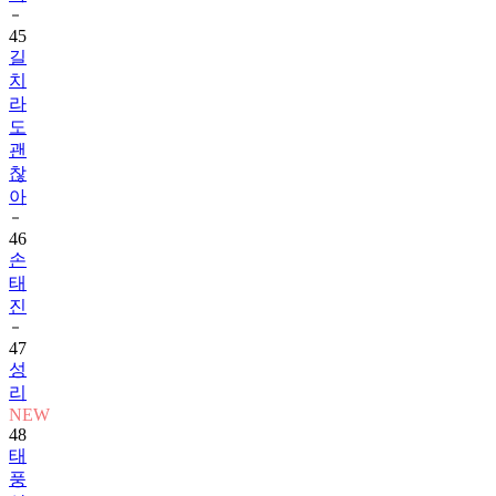
길
치
라
도
괜
찮
아
46
손
태
진
47
성
리
NEW
48
태
풍
상
사