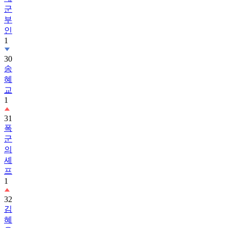
부
인
1
30
송
혜
교
1
31
폭
군
의
셰
프
1
32
김
혜
윤
2