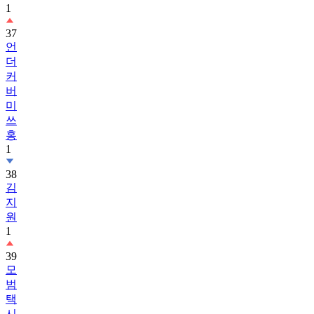
37
언
더
커
버
미
쓰
홍
1
38
김
지
원
1
39
모
범
택
시
3
1