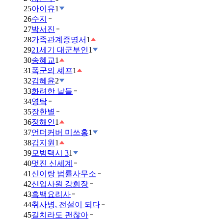
25
아이유
1
26
수지
27
박서진
28
가족관계증명서
1
29
21세기 대군부인
1
30
송혜교
1
31
폭군의 셰프
1
32
김혜윤
2
33
화려한 날들
34
영탁
35
장한별
36
정해인
1
37
언더커버 미쓰홍
1
38
김지원
1
39
모범택시 3
1
40
멋진 신세계
41
신이랑 법률사무소
42
신입사원 강회장
43
흑백요리사
44
취사병, 전설이 되다
45
길치라도 괜찮아