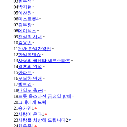
03
변우석
04
박지현
05
이찬원
06
미스트롯4
07
김부장
08
데이식스
09
전설의 사내
10
김용빈
11
2026 한일가왕전
12
한일톱텐쇼
13
사랑의 콜센타 세븐스타즈
14
결혼의 완성
15
아파트
16
오싹한 연애
17
박보검
18
내일도 출근!
19
트롯 올스타전 금요일 밤에
20
그대에게 드림
21
송가인
1
22
사랑이 온다
1
23
사랑을 처방해 드립니다
2
24
차은우
1