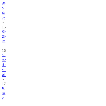
완
성
15
아
파
트
16
오
싹
한
연
애
17
박
보
검
18
내