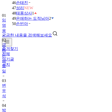
46
손태진
01
47
성리
NEW
임
48
태풍상사
1
영
49
은애하는 도적님아
2
웅
50
손빈아
02
궁금한 내용을 검색해보세요
금
타
는
즐겨찾기
금
전체
요
인기글
일
공지
03
변
우
석
04
박
지
현