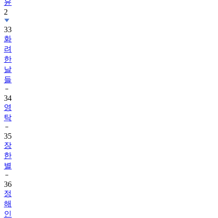
33
화
려
한
날
들
34
영
탁
35
장
한
별
36
정
해
인
1