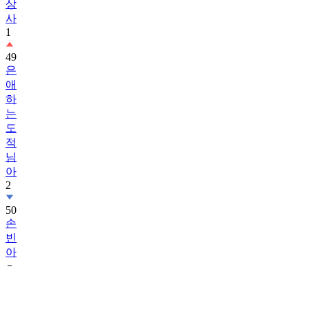
1
49
은
애
하
는
도
적
님
아
2
50
손
빈
아