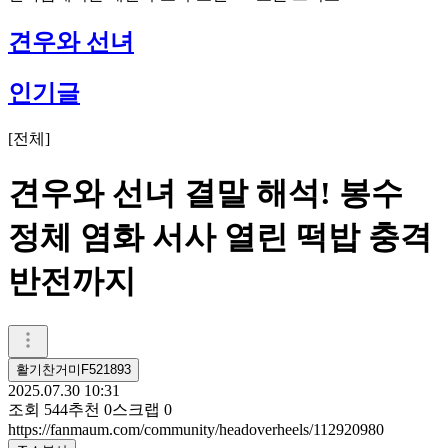
견우와 선녀
인기글
[
전체
]
견우와 선녀 결말 해석! 봉수
정체 염화 서사 열린 떡밥 충격
반전까지
활기찬거미F521893
2025.07.30 10:31
조회
544
추천
0
스크랩
0
https://fanmaum.com/community/headoverheels/112920980