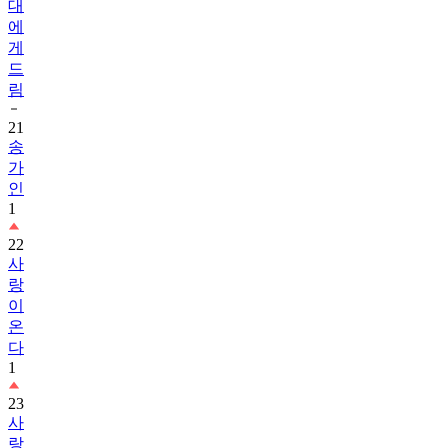
게
드
림
21
송
가
인
1
22
사
랑
이
온
다
1
23
사
랑
을