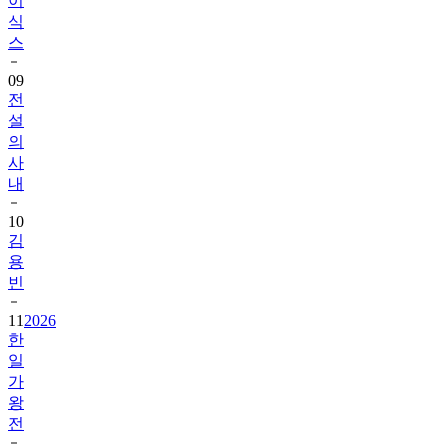
스
09
전
설
의
사
내
10
김
용
빈
11
2026
한
일
가
왕
전
12
한