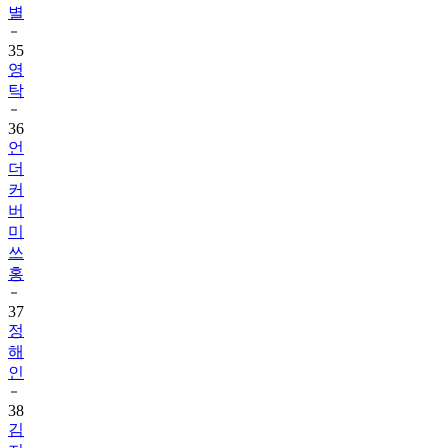
별
35
영
탁
36
언
더
커
버
미
쓰
홍
37
정
해
인
38
김