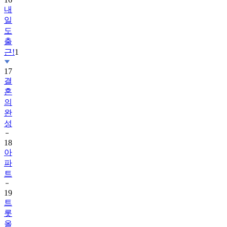
내
일
도
출
근!
1
17
결
혼
의
완
성
18
아
파
트
19
트
롯
올