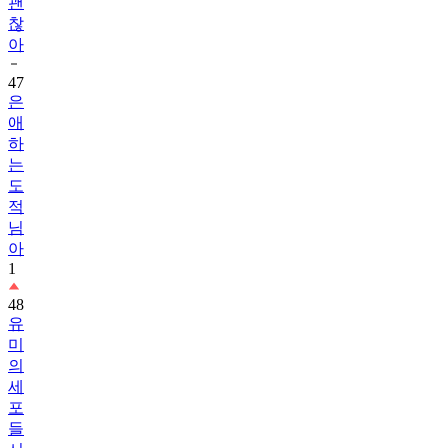
괜
찮
아
47
은
애
하
는
도
적
님
아
1
48
유
미
의
세
포
들