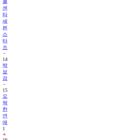
콜
센
타
세
븐
스
타
즈
14
박
보
검
15
오
싹
한
연
애
1
16