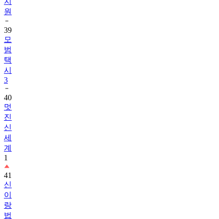
지
원
39
모
범
택
시
3
40
멋
진
신
세
계
1
41
신
이
랑
법