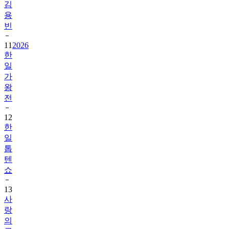
김
용
빈
11
2026
한
일
가
왕
전
12
한
일
톱
텐
쇼
13
사
랑
의