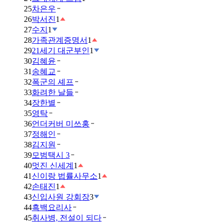
25
차은우
26
박서진
1
27
수지
1
28
가족관계증명서
1
29
21세기 대군부인
1
30
김혜윤
31
송혜교
32
폭군의 셰프
33
화려한 날들
34
장한별
35
영탁
36
언더커버 미쓰홍
37
정해인
38
김지원
39
모범택시 3
40
멋진 신세계
1
41
신이랑 법률사무소
1
42
손태진
1
43
신입사원 강회장
3
44
흑백요리사
45
취사병, 전설이 되다