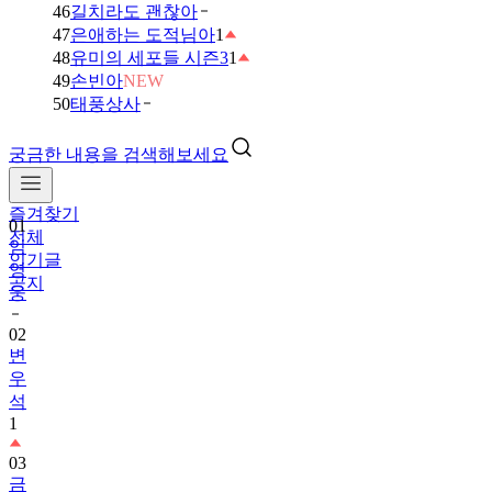
46
길치라도 괜찮아
47
은애하는 도적님아
1
48
유미의 세포들 시즌3
1
49
손빈아
NEW
50
태풍상사
궁금한 내용을 검색해보세요
즐겨찾기
01
전체
임
인기글
영
공지
웅
02
변
우
석
1
03
금