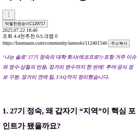
탁월한원숭이C129717
2025.07.22 18:40
조회
4.4천
추천
0
스크랩
0
https://fanmaum.com/community/iamsolo/112401546
주소복사
‘나는 솔로’ 27기 정숙의 대학·회사(에코프로?)·포항 거주 이슈
와 영수·상철의 반응, 장거리 변수까지 한 번에! 루머/공식 정
보 구분, 장거리 연애 팁, FAQ까지 정리했습니다.
1. 27기 정숙, 왜 갑자기 “지역”이 핵심 포
인트가 됐을까요?