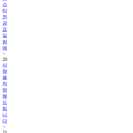
스
타
전
금
요
일
밤
에
20
사
랑
을
처
방
해
드
립
니
다
21