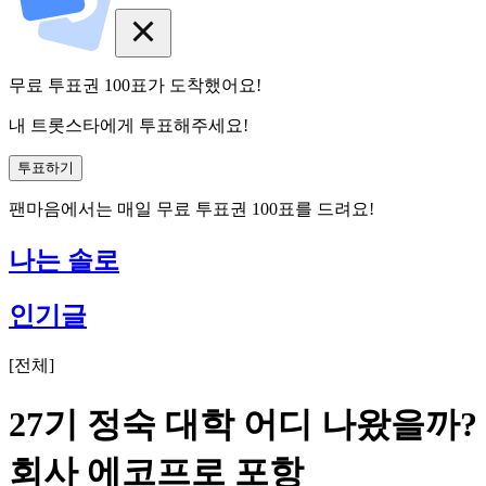
무료 투표권
100
표
가 도착했어요!
내 트롯스타에게 투표해주세요!
투표하기
팬마음에서는
매일
무료 투표권
100
표를 드려요!
나는 솔로
인기글
[
전체
]
27기 정숙 대학 어디 나왔을까?
회사 에코프로 포항