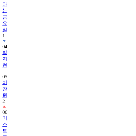
타
는
금
요
일
1
04
박
지
현
05
이
찬
원
2
06
미
스
트