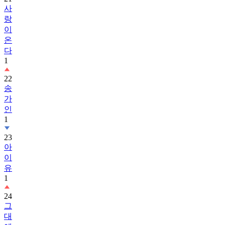
사
랑
이
온
다
1
22
송
가
인
1
23
아
이
유
1
24
그
대