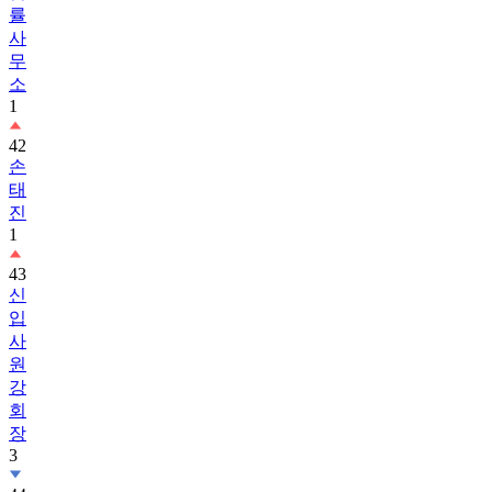
률
사
무
소
1
42
손
태
진
1
43
신
입
사
원
강
회
장
3