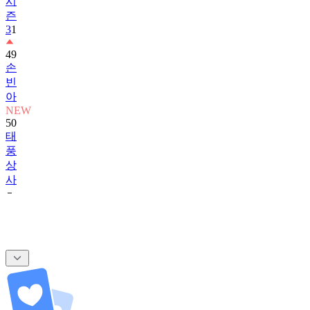
시
즌
3
1
49
손
빈
아
NEW
50
태
풍
상
사