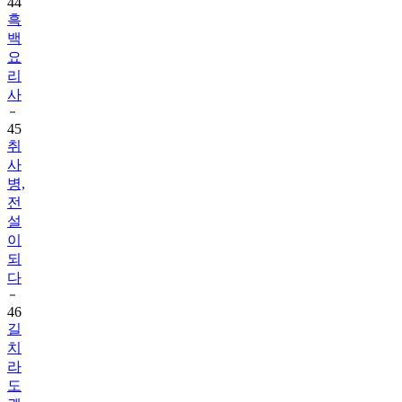
44
흑
백
요
리
사
45
취
사
병,
전
설
이
되
다
46
길
치
라
도