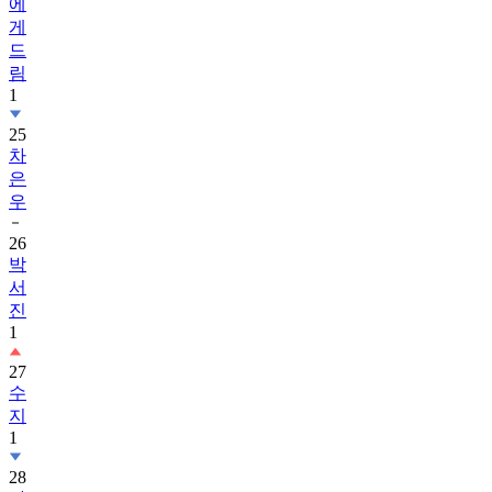
에
게
드
림
1
25
차
은
우
26
박
서
진
1
27
수
지
1
28