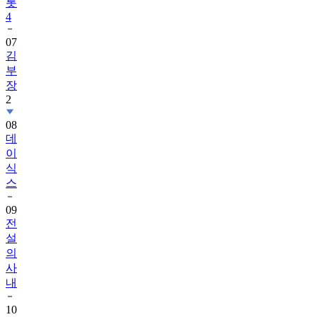
롯
4
07
김
부
장
2
08
데
이
식
스
09
전
설
의
사
내
10