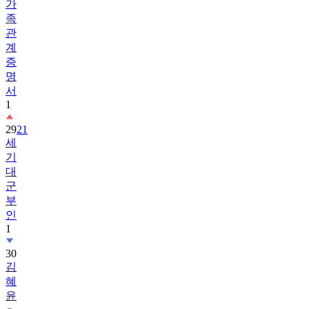
가
족
관
계
증
명
서
1
29
21
세
기
대
군
부
인
1
30
김
혜
윤