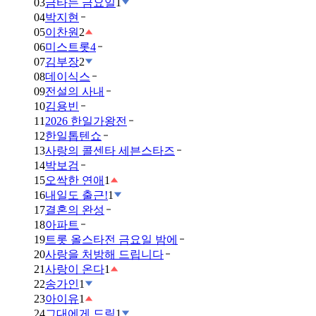
03
금타는 금요일
1
04
박지현
05
이찬원
2
06
미스트롯4
07
김부장
2
08
데이식스
09
전설의 사내
10
김용빈
11
2026 한일가왕전
12
한일톱텐쇼
13
사랑의 콜센타 세븐스타즈
14
박보검
15
오싹한 연애
1
16
내일도 출근!
1
17
결혼의 완성
18
아파트
19
트롯 올스타전 금요일 밤에
20
사랑을 처방해 드립니다
21
사랑이 온다
1
22
송가인
1
23
아이유
1
24
그대에게 드림
1