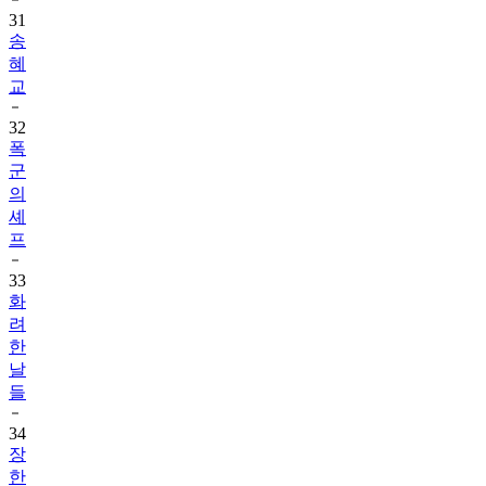
31
송
혜
교
32
폭
군
의
셰
프
33
화
려
한
날
들
34
장
한