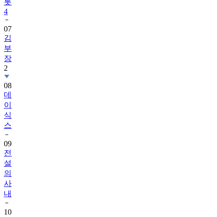
롯
4
07
김
부
장
2
08
데
이
식
스
09
전
설
의
사
내
10