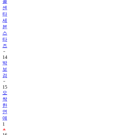
콜
센
타
세
븐
스
타
즈
14
박
보
검
15
오
싹
한
연
애
1
16