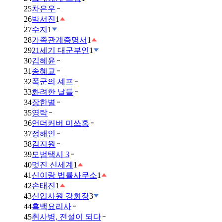
25
차은우
26
박서진
1
27
수지
1
28
가족관계증명서
1
29
21세기 대군부인
1
30
김혜윤
31
송혜교
32
폭군의 셰프
33
화려한 날들
34
장한별
35
영탁
36
언더커버 미쓰홍
37
정해인
38
김지원
39
모범택시 3
40
멋진 신세계
1
41
신이랑 법률사무소
1
42
손태진
1
43
신입사원 강회장
3
44
흑백요리사
45
취사병, 전설이 되다