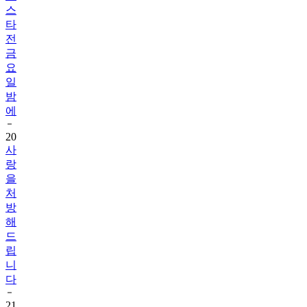
스
타
전
금
요
일
밤
에
20
사
랑
을
처
방
해
드
립
니
다
21