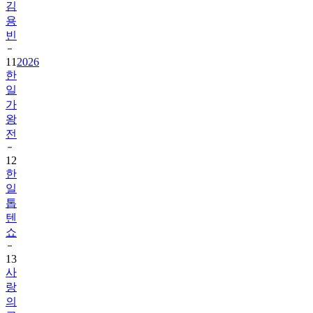
김
용
빈
11
2026
한
일
가
왕
전
12
한
일
톱
텐
쇼
13
사
랑
의