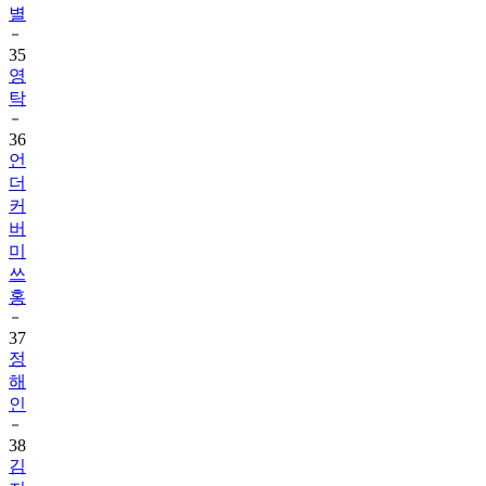
별
35
영
탁
36
언
더
커
버
미
쓰
홍
37
정
해
인
38
김