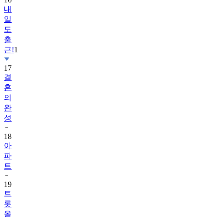
내
일
도
출
근!
1
17
결
혼
의
완
성
18
아
파
트
19
트
롯
올