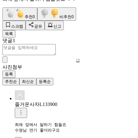
추천
0
비추천
0
스크랩
공유
신고
목록
댓글
3
사진첨부
등록
추천순
최신순
등록순
즐거운사자L133900
최애 앞에서 말하기 힘들죠

수영님 연기 좋더라구요 