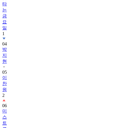
타
는
금
요
일
1
04
박
지
현
05
이
찬
원
2
06
미
스
트