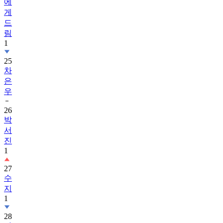
에
게
드
림
1
25
차
은
우
26
박
서
진
1
27
수
지
1
28