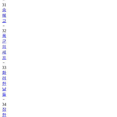
31
송
혜
교
32
폭
군
의
셰
프
33
화
려
한
날
들
34
장
한