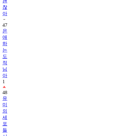
괜
찮
아
47
은
애
하
는
도
적
님
아
1
48
유
미
의
세
포
들