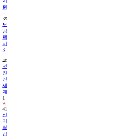
지
원
39
모
범
택
시
3
40
멋
진
신
세
계
1
41
신
이
랑
법