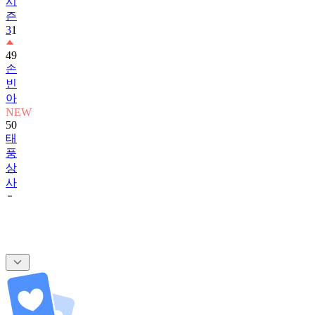
시
즌
3
1
49
손
빈
아
NEW
50
태
풍
상
사