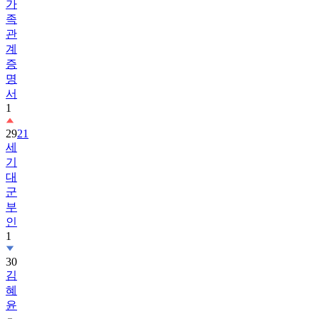
가
족
관
계
증
명
서
1
29
21
세
기
대
군
부
인
1
30
김
혜
윤