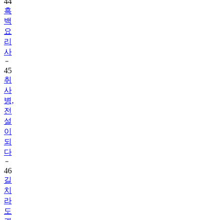
44
흑
백
요
리
사
45
취
사
병,
전
설
이
되
다
46
길
치
라
도