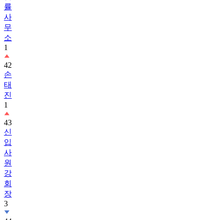
률
사
무
소
1
42
손
태
진
1
43
신
입
사
원
강
회
장
3