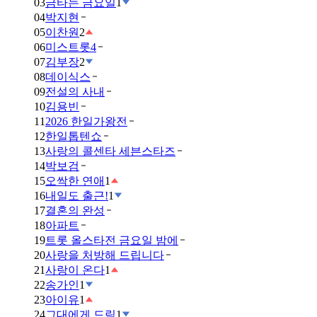
03
금타는 금요일
1
04
박지현
05
이찬원
2
06
미스트롯4
07
김부장
2
08
데이식스
09
전설의 사내
10
김용빈
11
2026 한일가왕전
12
한일톱텐쇼
13
사랑의 콜센타 세븐스타즈
14
박보검
15
오싹한 연애
1
16
내일도 출근!
1
17
결혼의 완성
18
아파트
19
트롯 올스타전 금요일 밤에
20
사랑을 처방해 드립니다
21
사랑이 온다
1
22
송가인
1
23
아이유
1
24
그대에게 드림
1