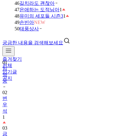
46
길치라도 괜찮아
47
은애하는 도적님아
1
48
유미의 세포들 시즌3
1
49
손빈아
NEW
50
태풍상사
궁금한 내용을 검색해보세요
즐겨찾기
01
전체
임
인기글
영
공지
웅
02
변
우
석
1
03
금