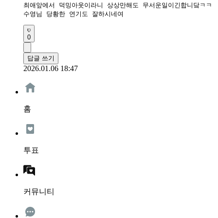
최애앞에서 덕밍아웃이라니 상상만해도 무서운일이긴합니닼ㅋㅋ

수영님 당황한 연기도 잘하시네여
0
답글 쓰기
2026.01.06 18:47
홈
투표
커뮤니티