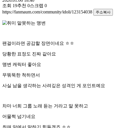
2026.01.06 18:40
조회
19
추천
0
스크랩
0
https://fanmaum.com/community/idoli/123154038
주소복사
팬걸이라면 공감할 장면이네요 ㅎㅎ
당황한 표정도 진짜 같아요
맹변 캐릭터 좋아요
무뚞뚝한 척하면서
사실 남을 생각하는 사려깊은 성격인 게 포인트예요
차마 너희 그룹 노래 듣는 거라고 말 못하고
어물쩍 넘기네요
최애 앞에서 말하기 힘들겟죠 ㅎㅎ