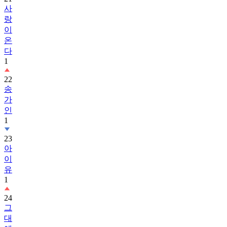
사
랑
이
온
다
1
22
송
가
인
1
23
아
이
유
1
24
그
대