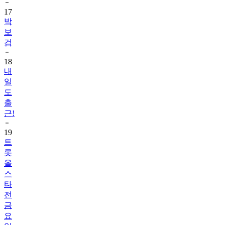
17
박
보
검
18
내
일
도
출
근!
19
트
롯
올
스
타
전
금
요