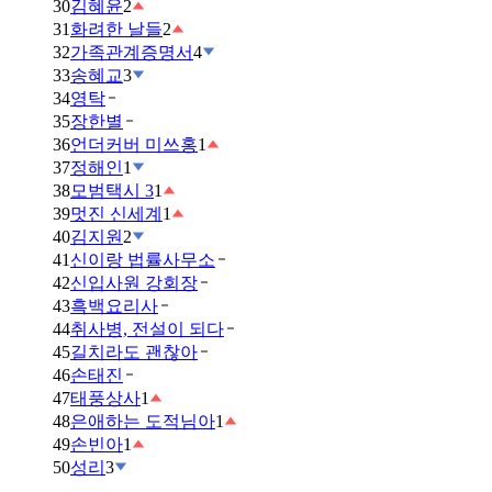
30
김혜윤
2
31
화려한 날들
2
32
가족관계증명서
4
33
송혜교
3
34
영탁
35
장한별
36
언더커버 미쓰홍
1
37
정해인
1
38
모범택시 3
1
39
멋진 신세계
1
40
김지원
2
41
신이랑 법률사무소
42
신입사원 강회장
43
흑백요리사
44
취사병, 전설이 되다
45
길치라도 괜찮아
46
손태진
47
태풍상사
1
48
은애하는 도적님아
1
49
손빈아
1
50
성리
3