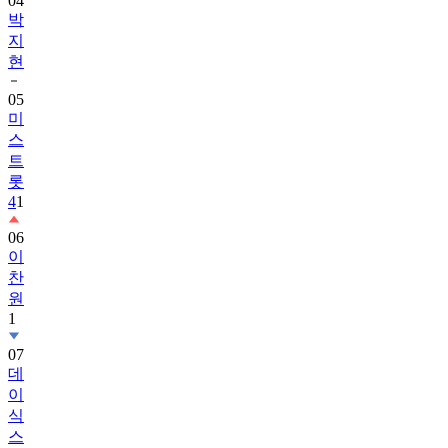
04
박
지
현
05
미
스
트
롯
4
1
06
이
찬
원
1
07
데
이
식
스