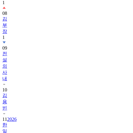
1
08
김
부
장
1
09
전
설
의
사
내
10
김
용
빈
11
2026
한
일