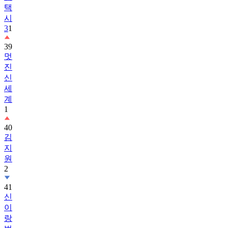
택
시
3
1
39
멋
진
신
세
계
1
40
김
지
원
2
41
신
이
랑