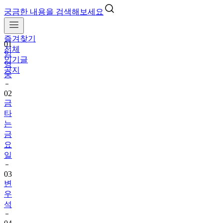
궁금한 내용을 검색해보세요
즐겨찾기
01
전체
임
인기글
영
공지
웅
02
금
타
는
금
요
일
03
변
우
석