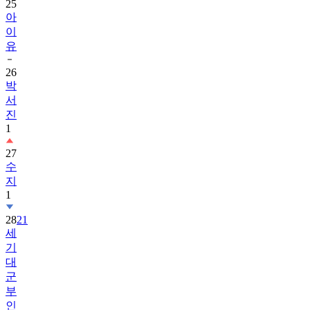
25
아
이
유
26
박
서
진
1
27
수
지
1
28
21
세
기
대
군
부
인