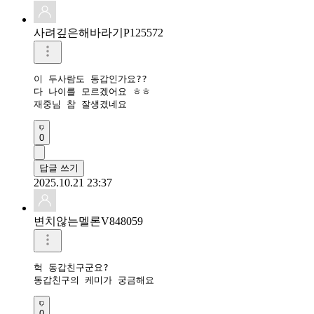
사려깊은해바라기P125572
이 두사람도 동갑인가요??

다 나이를 모르겠어요 ㅎㅎ

재중님 참 잘생겼네요
0
답글 쓰기
2025.10.21 23:37
변치않는멜론V848059
헉 동갑친구군요?

동갑친구의 케미가 궁금해요
0