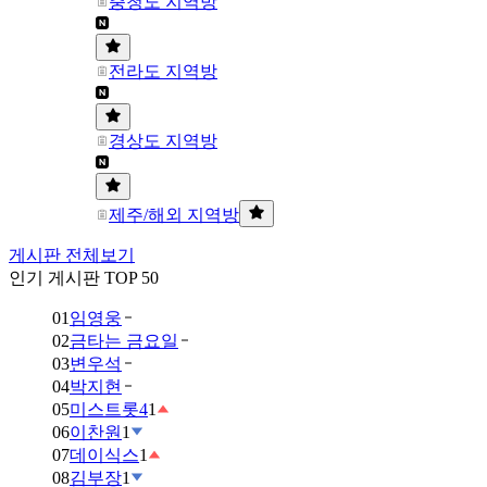
충청도 지역방
전라도 지역방
경상도 지역방
제주/해외 지역방
게시판 전체보기
인기 게시판 TOP 50
01
임영웅
02
금타는 금요일
03
변우석
04
박지현
05
미스트롯4
1
06
이찬원
1
07
데이식스
1
08
김부장
1