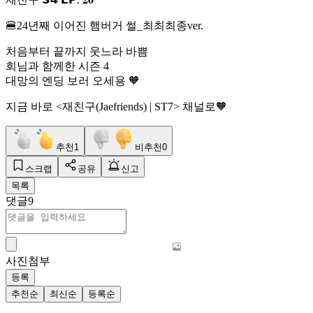
🍔24년째 이어진 햄버거 썰_최최최종ver.
처음부터 끝까지 웃느라 바쁨
희님과 함께한 시즌 4
대망의 엔딩 보러 오세용 🧡
지금 바로 <재친구(Jaefriends) | ST7> 채널로🧡
추천
1
비추천
0
스크랩
공유
신고
목록
댓글
9
사진첨부
등록
추천순
최신순
등록순