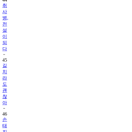
취
사
병,
전
설
이
되
다
45
길
치
라
도
괜
찮
아
46
손
태
진