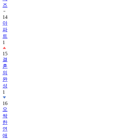
즈
14
아
파
트
1
15
결
혼
의
완
성
1
16
오
싹
한
연
애