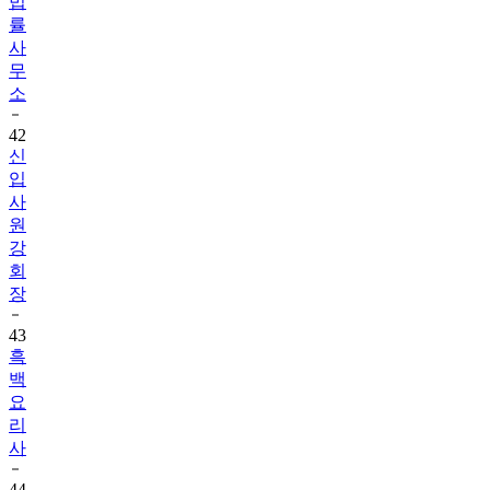
법
률
사
무
소
42
신
입
사
원
강
회
장
43
흑
백
요
리
사
44