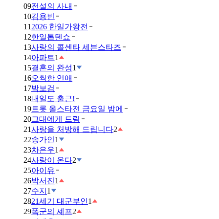
09
전설의 사내
10
김용빈
11
2026 한일가왕전
12
한일톱텐쇼
13
사랑의 콜센타 세븐스타즈
14
아파트
1
15
결혼의 완성
1
16
오싹한 연애
17
박보검
18
내일도 출근!
19
트롯 올스타전 금요일 밤에
20
그대에게 드림
21
사랑을 처방해 드립니다
2
22
송가인
1
23
차은우
1
24
사랑이 온다
2
25
아이유
26
박서진
1
27
수지
1
28
21세기 대군부인
1
29
폭군의 셰프
2