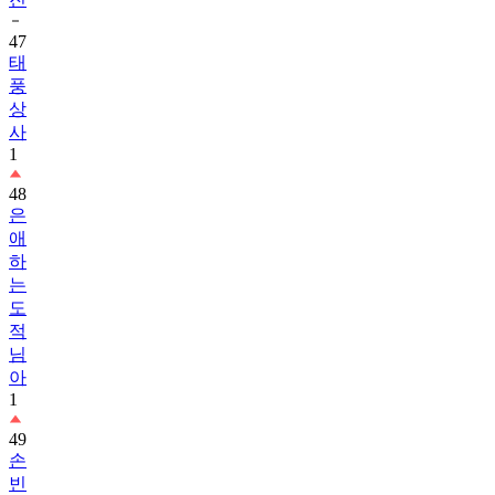
47
태
풍
상
사
1
48
은
애
하
는
도
적
님
아
1
49
손
빈