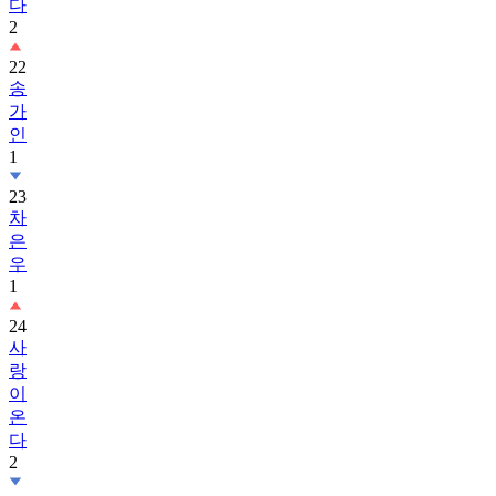
다
2
22
송
가
인
1
23
차
은
우
1
24
사
랑
이
온
다
2