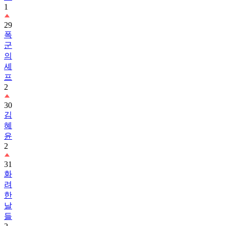
1
29
폭
군
의
셰
프
2
30
김
혜
윤
2
31
화
려
한
날
들