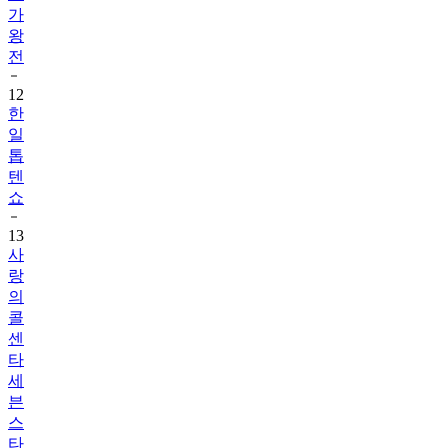
가
왕
전
12
한
일
톱
텐
쇼
13
사
랑
의
콜
센
타
세
븐
스
타