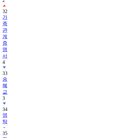
2
32
가
족
관
계
증
명
서
4
33
송
혜
교
3
34
영
탁
35