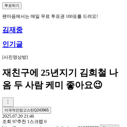
투표하기
팬마음에서는
매일
무료 투표권
100
표를 드려요!
김재중
인기글
[
사진영상방
]
재친구에 25년지기 김희철 나
옴 두 사람 케미 좋아요😉
이국적인망고스틴Q243965
2025.07.20 21:46
조회
97
추천
1
스크랩
0