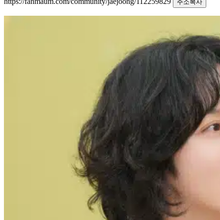
https://fanmaum.com/community/jaejoong/112259829
주소복사