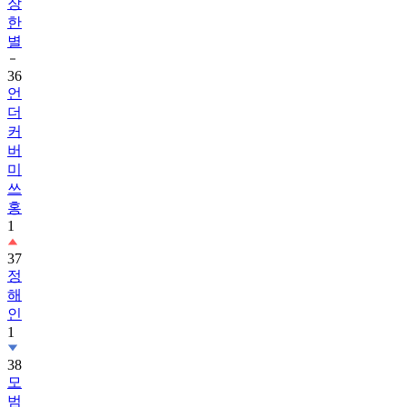
장
한
별
36
언
더
커
버
미
쓰
홍
1
37
정
해
인
1
38
모
범