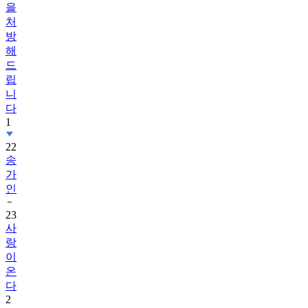
을
처
방
해
드
립
니
다
1
22
송
가
인
23
사
랑
이
온
다
2