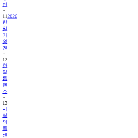
빈
11
2026
한
일
가
왕
전
12
한
일
톱
텐
쇼
13
사
랑
의
콜
센