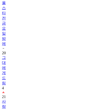
올
스
타
전
금
요
일
밤
에
20
그
대
에
게
드
림
4
21
사
랑