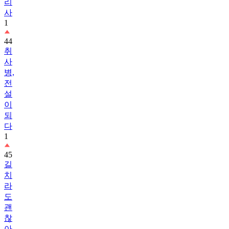
리
사
1
44
취
사
병,
전
설
이
되
다
1
45
길
치
라
도
괜
찮
아