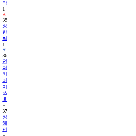
탁
1
35
장
한
별
1
36
언
더
커
버
미
쓰
홍
37
정
해
인