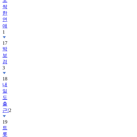
오
싹
한
연
애
1
17
박
보
검
3
18
내
일
도
출
근!
2
19
트
롯