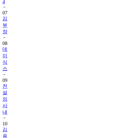
4
07
김
부
장
08
데
이
식
스
09
전
설
의
사
내
10
김
용