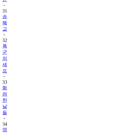
31
송
혜
교
32
폭
군
의
셰
프
33
화
려
한
날
들
34
영