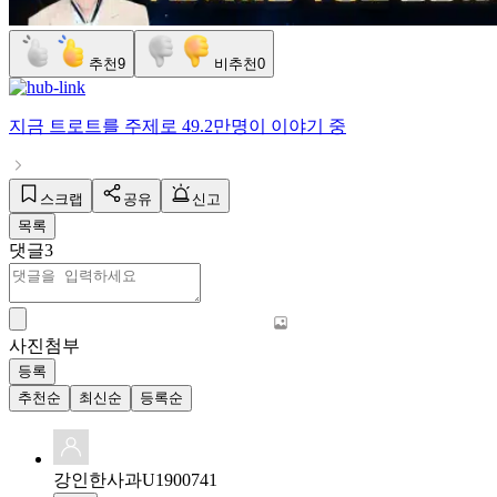
추천
9
비추천
0
지금
트로트
를 주제로
49.2만명
이 이야기 중
스크랩
공유
신고
목록
댓글
3
사진첨부
등록
추천순
최신순
등록순
강인한사과U1900741