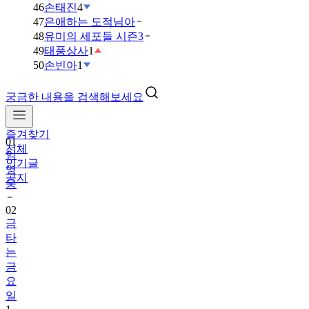
46
손태진
4
47
은애하는 도적님아
48
유미의 세포들 시즌3
49
태풍상사
1
50
손빈아
1
궁금한 내용을 검색해보세요
즐겨찾기
01
전체
임
인기글
영
공지
웅
02
금
타
는
금
요
일