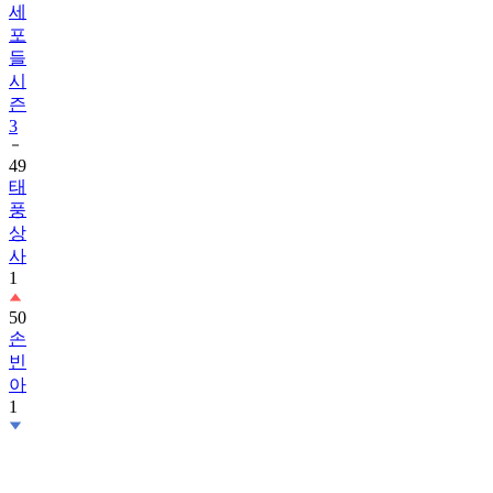
세
포
들
시
즌
3
49
태
풍
상
사
1
50
손
빈
아
1