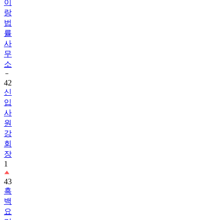
이
랑
법
률
사
무
소
42
신
입
사
원
강
회
장
1
43
흑
백
요