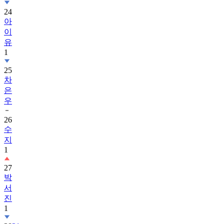
24
아
이
유
1
25
차
은
우
26
수
지
1
27
박
서
진
1