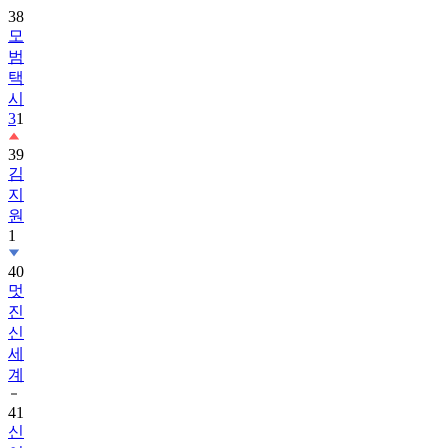
38
모
범
택
시
3
1
39
김
지
원
1
40
멋
진
신
세
계
41
신