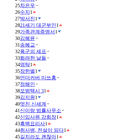
25
차은우
26
수지
1
27
박서진
1
28
21세기 대군부인
1
29
가족관계증명서
1
30
김혜윤
31
송혜교
32
폭군의 셰프
33
화려한 날들
34
영탁
1
35
장한별
1
36
언더커버 미쓰홍
37
정해인
38
모범택시 3
1
39
김지원
1
40
멋진 신세계
41
신이랑 법률사무소
42
신입사원 강회장
1
43
흑백요리사
1
44
취사병, 전설이 되다
1
45
길치라도 괜찮아
1