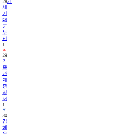
28
21
세
기
대
군
부
인
1
29
가
족
관
계
증
명
서
1
30
김
혜
윤