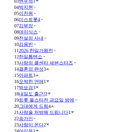
03
변우석
1
04
박지현
05
이찬원
06
미스트롯4
07
김부장
08
데이식스
09
전설의 사내
10
김용빈
11
2026 한일가왕전
12
한일톱텐쇼
13
사랑의 콜센타 세븐스타즈
14
결혼의 완성
3
15
아파트
3
16
오싹한 연애
1
17
박보검
3
18
내일도 출근!
2
19
트롯 올스타전 금요일 밤에
20
그대에게 드림
4
21
사랑을 처방해 드립니다
1
22
송가인
23
사랑이 온다
2
24
아이유
1