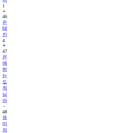
1
46
손
태
진
4
47
은
애
하
는
도
적
님
아
48
유
미
의