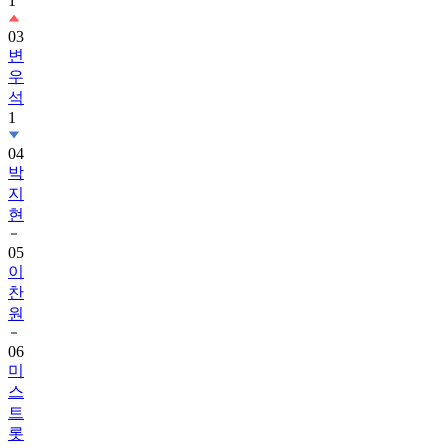
1
03
변
우
석
1
04
박
지
현
05
이
찬
원
06
미
스
트
롯