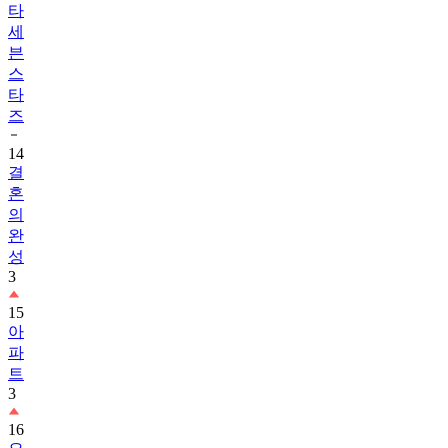
타
세
븐
스
타
즈
14
결
혼
의
완
성
3
15
아
파
트
3
16