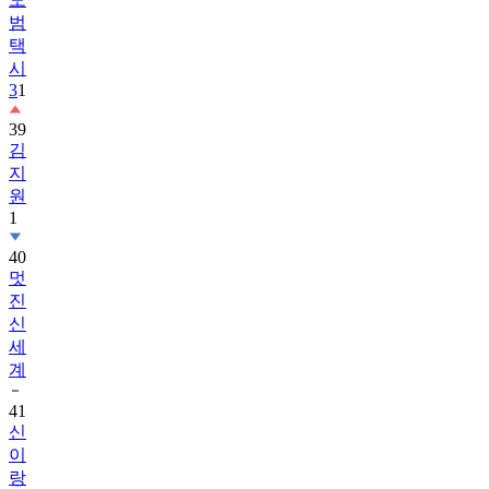
범
택
시
3
1
39
김
지
원
1
40
멋
진
신
세
계
41
신
이
랑