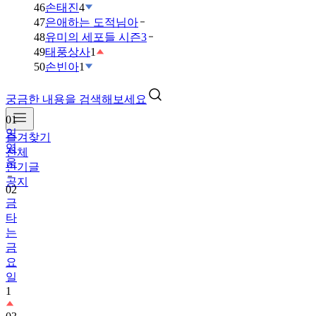
46
손태진
4
47
은애하는 도적님아
48
유미의 세포들 시즌3
49
태풍상사
1
50
손빈아
1
궁금한 내용을 검색해보세요
01
임
즐겨찾기
영
전체
웅
인기글
공지
02
금
타
는
금
요
일
1