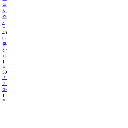
들
시
즌
3
49
태
풍
상
사
1
50
손
빈
아
1