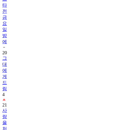
타
전
금
요
일
밤
에
20
그
대
에
게
드
림
4
21
사
랑
을
처