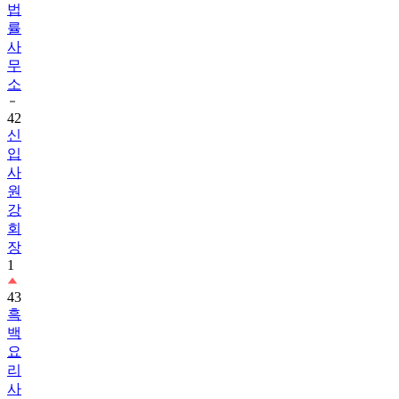
법
률
사
무
소
42
신
입
사
원
강
회
장
1
43
흑
백
요
리
사