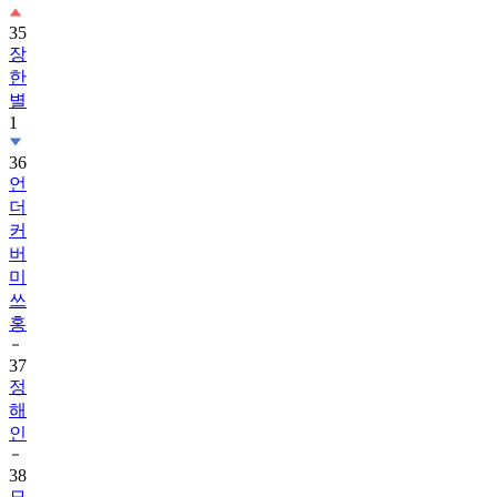
35
장
한
별
1
36
언
더
커
버
미
쓰
홍
37
정
해
인
38
모