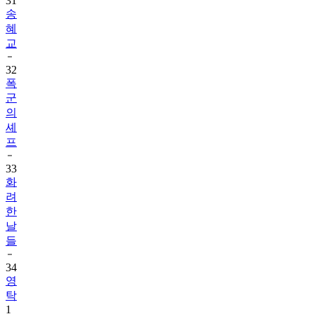
31
송
혜
교
32
폭
군
의
셰
프
33
화
려
한
날
들
34
영
탁
1