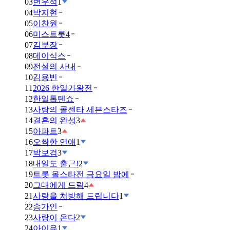
03
변우석
1
04
박지현
05
이찬원
06
미스트롯4
07
김부장
08
데이식스
09
전설의 사내
10
김용빈
11
2026 한일가왕전
12
한일톱텐쇼
13
사랑의 콜센타 세븐스타즈
14
결혼의 완성
3
15
아파트
3
16
오싹한 연애
1
17
박보검
3
18
내일도 출근!
2
19
트롯 올스타전 금요일 밤에
20
그대에게 드림
4
21
사랑을 처방해 드립니다
1
22
송가인
23
사랑이 온다
2
24
아이유
1