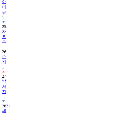
아
이
유
1
25
차
은
우
26
수
지
1
27
박
서
진
1
28
21
세