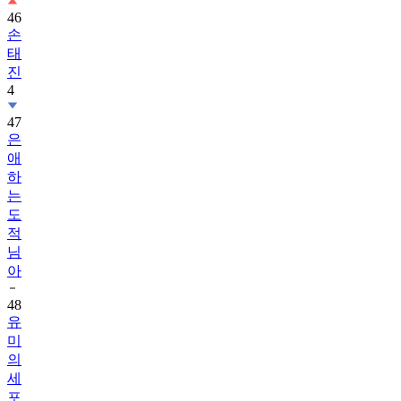
46
손
태
진
4
47
은
애
하
는
도
적
님
아
48
유
미
의
세
포