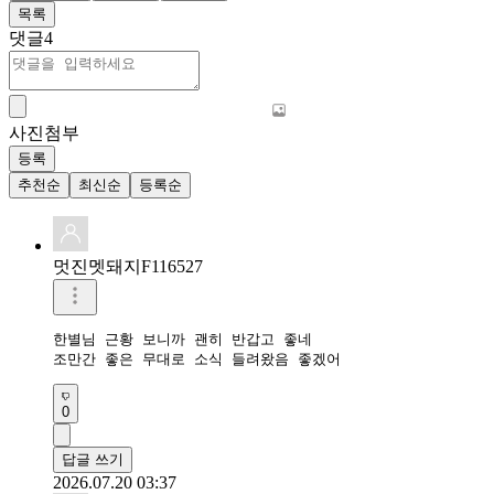
목록
댓글
4
사진첨부
등록
추천순
최신순
등록순
멋진멧돼지F116527
한별님 근황 보니까 괜히 반갑고 좋네

조만간 좋은 무대로 소식 들려왔음 좋겠어
0
답글 쓰기
2026.07.20 03:37