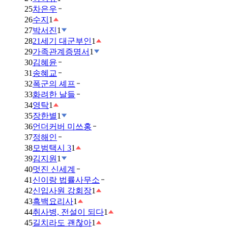
25
차은우
26
수지
1
27
박서진
1
28
21세기 대군부인
1
29
가족관계증명서
1
30
김혜윤
31
송혜교
32
폭군의 셰프
33
화려한 날들
34
영탁
1
35
장한별
1
36
언더커버 미쓰홍
37
정해인
38
모범택시 3
1
39
김지원
1
40
멋진 신세계
41
신이랑 법률사무소
42
신입사원 강회장
1
43
흑백요리사
1
44
취사병, 전설이 되다
1
45
길치라도 괜찮아
1