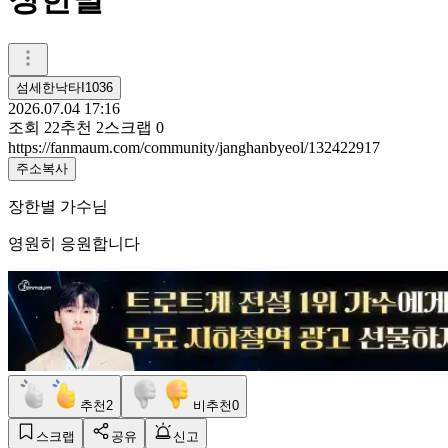
섬세한낙타I1036
2026.07.04 17:16
조회
22
추천
2
스크랩
0
https://fanmaum.com/community/janghanbyeol/132422917
주소복사
장한별 가수님
영원히 응원합니다
추천
2
비추천
0
스크랩
공유
신고