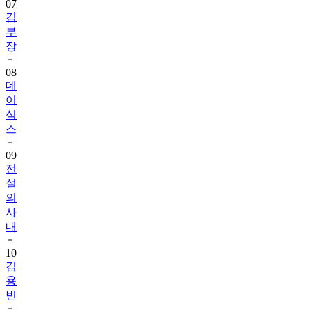
07
김
부
장
08
데
이
식
스
09
전
설
의
사
내
10
김
용
빈