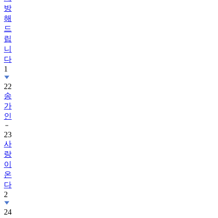
방
해
드
립
니
다
1
22
송
가
인
23
사
랑
이
온
다
2
24