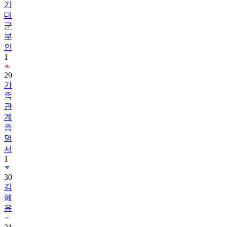
기
대
군
부
인
1
29
가
족
관
계
증
명
서
1
30
김
혜
윤