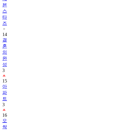
븐
스
타
즈
14
결
혼
의
완
성
3
15
아
파
트
3
16
오
싹