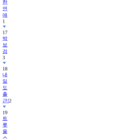
한
연
애
1
17
박
보
검
3
18
내
일
도
출
근!
2
19
트
롯
올
스