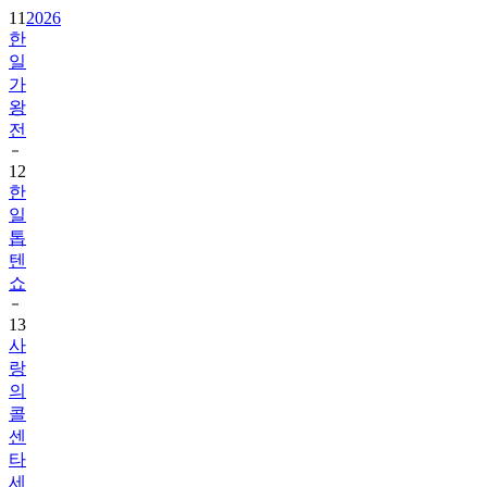
11
2026
한
일
가
왕
전
12
한
일
톱
텐
쇼
13
사
랑
의
콜
센
타
세