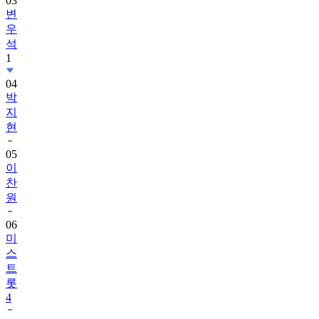
03
변
우
석
1
04
박
지
현
05
이
찬
원
06
미
스
트
롯
4