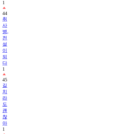
1
44
취
사
병,
전
설
이
되
다
1
45
길
치
라
도
괜
찮
아
1