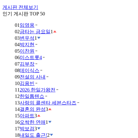
게시판 전체보기
인기 게시판 TOP 50
01
임영웅
02
금타는 금요일
1
03
변우석
1
04
박지현
05
이찬원
06
미스트롯4
07
김부장
08
데이식스
09
전설의 사내
10
김용빈
11
2026 한일가왕전
12
한일톱텐쇼
13
사랑의 콜센타 세븐스타즈
14
결혼의 완성
3
15
아파트
3
16
오싹한 연애
1
17
박보검
3
18
내일도 출근!
2