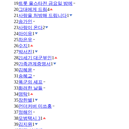
19
트롯 올스타전 금요일 밤에
20
그대에게 드림
4
21
사랑을 처방해 드립니다
1
22
송가인
23
사랑이 온다
2
24
아이유
1
25
차은우
26
수지
1
27
박서진
1
28
21세기 대군부인
1
29
가족관계증명서
1
30
김혜윤
31
송혜교
32
폭군의 셰프
33
화려한 날들
34
영탁
1
35
장한별
1
36
언더커버 미쓰홍
37
정해인
38
모범택시 3
1
39
김지원
1