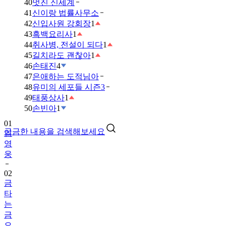
40
멋진 신세계
41
신이랑 법률사무소
42
신입사원 강회장
1
43
흑백요리사
1
44
취사병, 전설이 되다
1
45
길치라도 괜찮아
1
46
손태진
4
47
은애하는 도적님아
48
유미의 세포들 시즌3
49
태풍상사
1
01
50
손빈아
1
임
영
궁금한 내용을 검색해보세요
웅
02
금
타
는
금
요
일