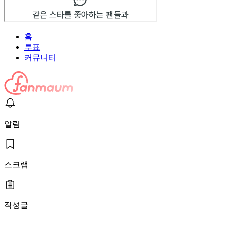
홈
투표
커뮤니티
알림
스크랩
작성글