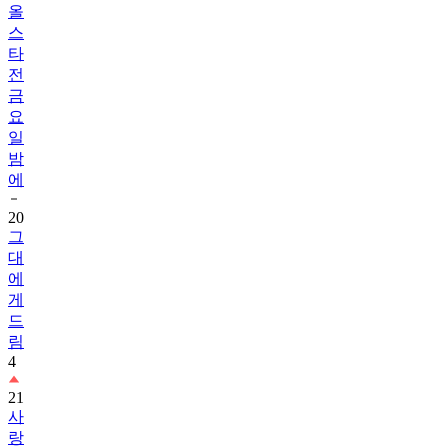
올
스
타
전
금
요
일
밤
에
20
그
대
에
게
드
림
4
21
사
랑