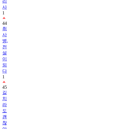
리
사
1
44
취
사
병,
전
설
이
되
다
1
45
길
치
라
도
괜
찮
아