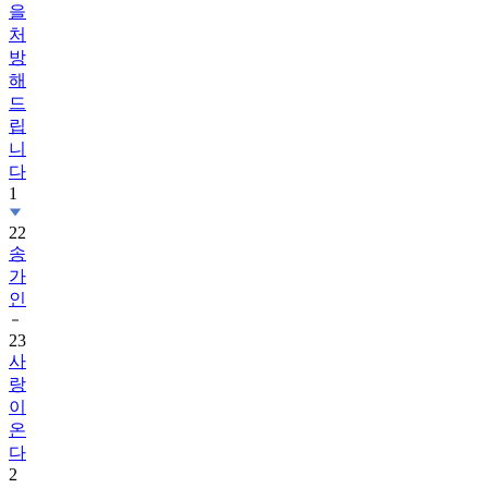
을
처
방
해
드
립
니
다
1
22
송
가
인
23
사
랑
이
온
다
2