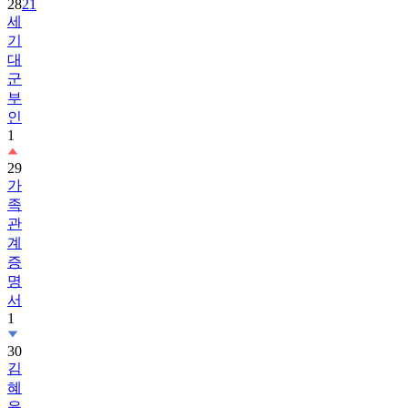
28
21
세
기
대
군
부
인
1
29
가
족
관
계
증
명
서
1
30
김
혜
윤