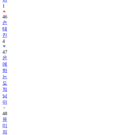
1
46
손
태
진
4
47
은
애
하
는
도
적
님
아
48
유
미
의