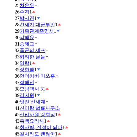
25
차은우
26
수지
1
27
박서진
1
28
21세기 대군부인
1
29
가족관계증명서
1
30
김혜윤
31
송혜교
32
폭군의 셰프
33
화려한 날들
34
영탁
1
35
장한별
1
36
언더커버 미쓰홍
37
정해인
38
모범택시 3
1
39
김지원
1
40
멋진 신세계
41
신이랑 법률사무소
42
신입사원 강회장
1
43
흑백요리사
1
44
취사병, 전설이 되다
1
45
길치라도 괜찮아
1