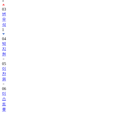
1
03
변
우
석
1
04
박
지
현
05
이
찬
원
06
미
스
트
롯