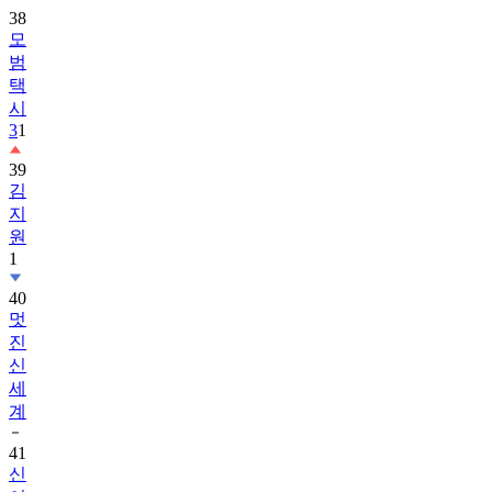
38
모
범
택
시
3
1
39
김
지
원
1
40
멋
진
신
세
계
41
신