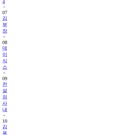
4
07
김
부
장
08
데
이
식
스
09
전
설
의
사
내
10
김
용