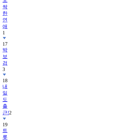
오
싹
한
연
애
1
17
박
보
검
3
18
내
일
도
출
근!
2
19
트
롯