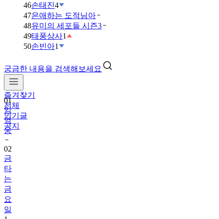
46
손태진
4
47
은애하는 도적님아
48
유미의 세포들 시즌3
49
태풍상사
1
50
손빈아
1
궁금한 내용을 검색해보세요
즐겨찾기
01
전체
임
인기글
영
공지
웅
02
금
타
는
금
요
일