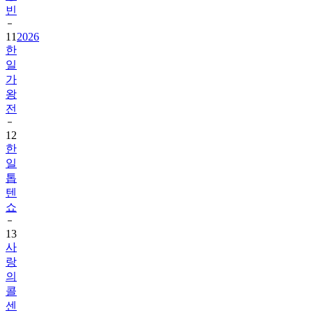
빈
11
2026
한
일
가
왕
전
12
한
일
톱
텐
쇼
13
사
랑
의
콜
센