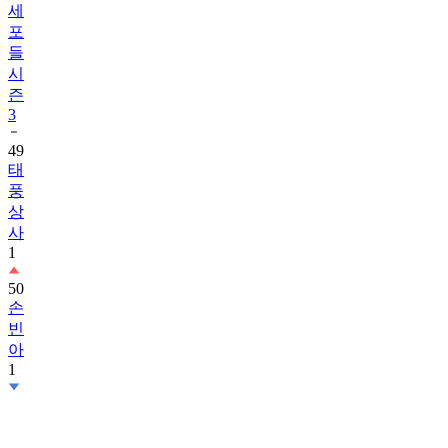
세
포
들
시
즌
3
49
태
풍
상
사
1
50
손
빈
아
1