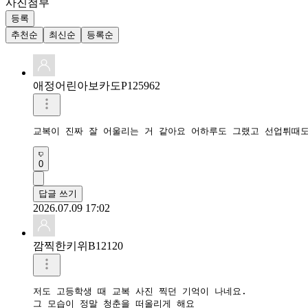
사진첨부
등록
추천순
최신순
등록순
애정어린아보카도P125962
교복이 진짜 잘 어울리는 거 같아요 어하루도 그랬고 선업튀때도
0
답글 쓰기
2026.07.09 17:02
깜찍한키위B12120
저도 고등학생 때 교복 사진 찍던 기억이 나네요.

그 모습이 정말 청춘을 떠올리게 해요