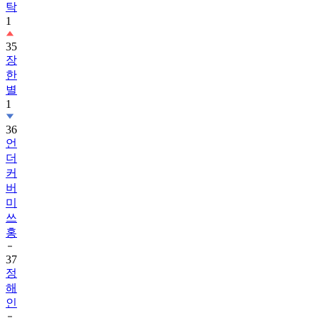
탁
1
35
장
한
별
1
36
언
더
커
버
미
쓰
홍
37
정
해
인