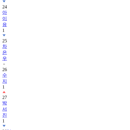
24
아
이
유
1
25
차
은
우
26
수
지
1
27
박
서
진
1