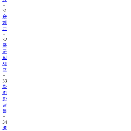
31
송
혜
교
32
폭
군
의
셰
프
33
화
려
한
날
들
34
영