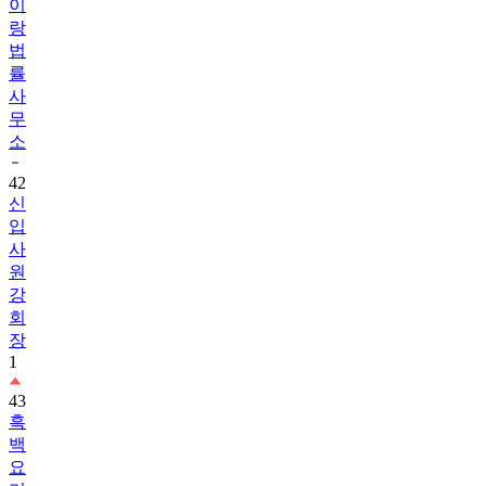
이
랑
법
률
사
무
소
42
신
입
사
원
강
회
장
1
43
흑
백
요