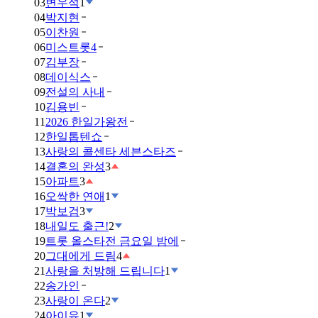
03
변우석
1
04
박지현
05
이찬원
06
미스트롯4
07
김부장
08
데이식스
09
전설의 사내
10
김용빈
11
2026 한일가왕전
12
한일톱텐쇼
13
사랑의 콜센타 세븐스타즈
14
결혼의 완성
3
15
아파트
3
16
오싹한 연애
1
17
박보검
3
18
내일도 출근!
2
19
트롯 올스타전 금요일 밤에
20
그대에게 드림
4
21
사랑을 처방해 드립니다
1
22
송가인
23
사랑이 온다
2
24
아이유
1