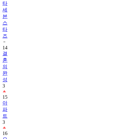
타
세
븐
스
타
즈
14
결
혼
의
완
성
3
15
아
파
트
3
16