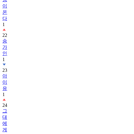
이
온
다
1
22
송
가
인
1
23
아
이
유
1
24
그
대
에
게