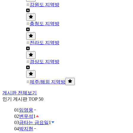
강원도 지역방
충청도 지역방
전라도 지역방
경상도 지역방
제주/해외 지역방
게시판 전체보기
인기 게시판 TOP 50
01
임영웅
02
변우석
1
03
금타는 금요일
1
04
박지현