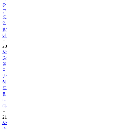
전
금
요
일
밤
에
20
사
랑
을
처
방
해
드
립
니
다
21
사
랑