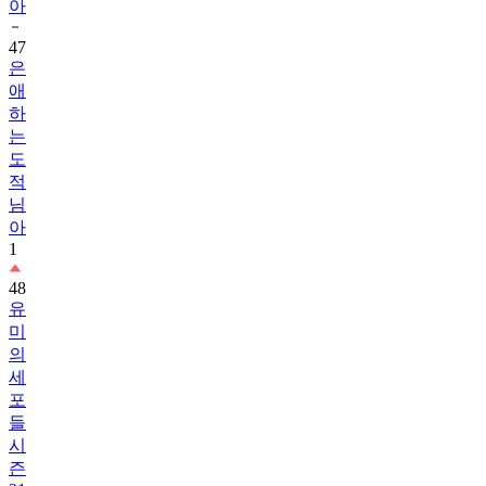
아
47
은
애
하
는
도
적
님
아
1
48
유
미
의
세
포
들
시
즌