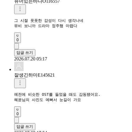
유머있는바다O116557
그 시절 풋풋한 감성이 다시 생각나네

뮤비 보니까 드라마 정주행 마렵다
0
답글 쓰기
2026.07.20 05:17
잘생긴하마E145621
예전에 비슷한 OST를 들었을 때도 감동됐어요.

혜윤님의 사진도 예뻐서 눈길이 가요
0
답글 쓰기