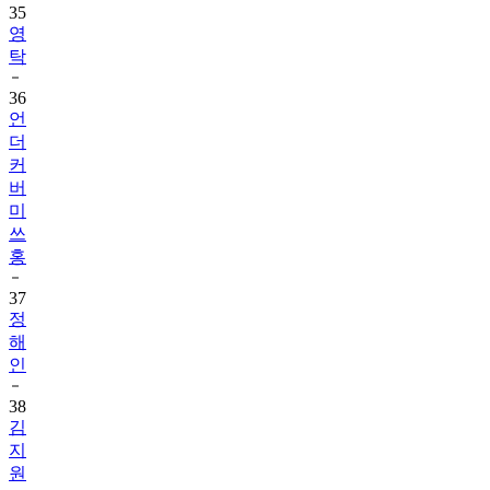
35
영
탁
36
언
더
커
버
미
쓰
홍
37
정
해
인
38
김
지
원