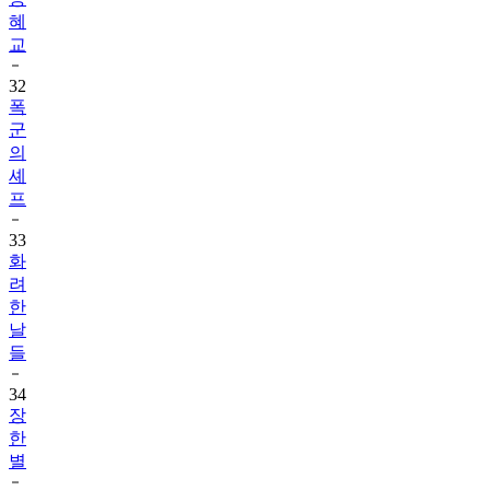
혜
교
32
폭
군
의
셰
프
33
화
려
한
날
들
34
장
한
별