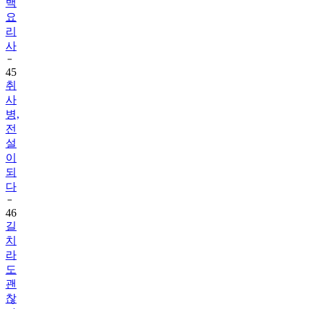
백
요
리
사
45
취
사
병,
전
설
이
되
다
46
길
치
라
도
괜
찮