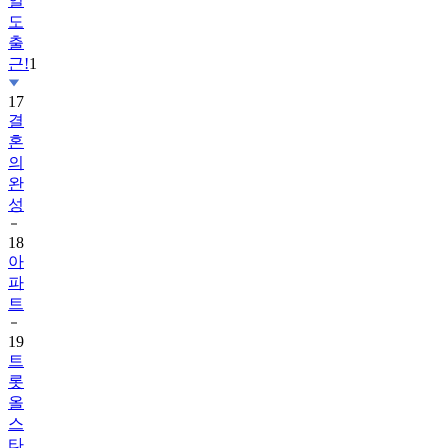
일
도
출
근!
1
17
결
혼
의
완
성
18
아
파
트
19
트
롯
올
스
타