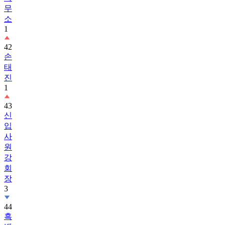
무
소
1
42
손
태
진
1
43
신
입
사
원
강
회
장
3
44
흑