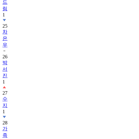
드
림
1
25
차
은
우
26
박
서
진
1
27
수
지
1
28
가
족