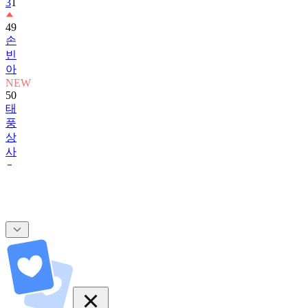
3
1
49
손
빈
아
NEW
50
태
풍
상
사