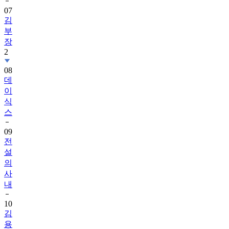
07
김
부
장
2
08
데
이
식
스
09
전
설
의
사
내
10
김
용