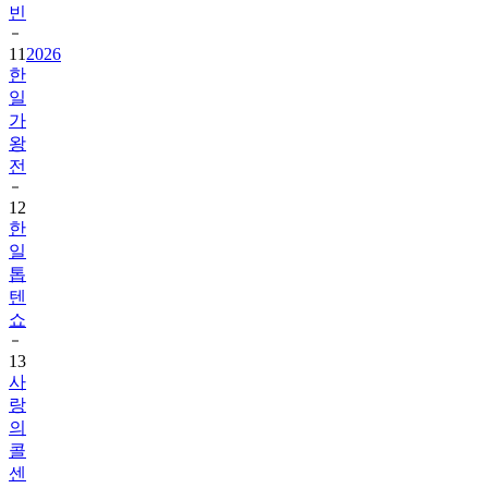
빈
11
2026
한
일
가
왕
전
12
한
일
톱
텐
쇼
13
사
랑
의
콜
센