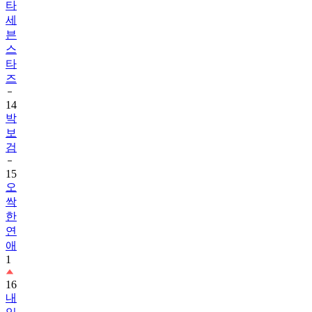
타
세
븐
스
타
즈
14
박
보
검
15
오
싹
한
연
애
1
16
내