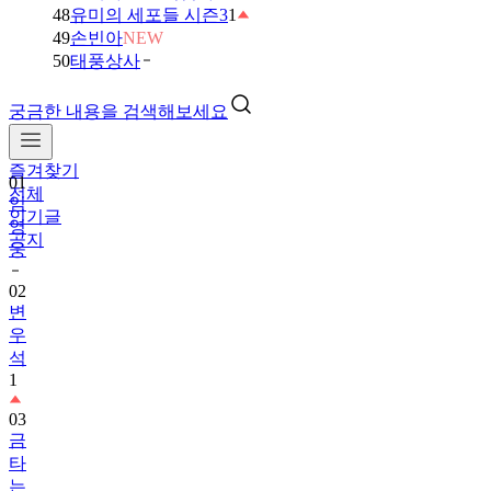
48
유미의 세포들 시즌3
1
49
손빈아
NEW
50
태풍상사
궁금한 내용을 검색해보세요
즐겨찾기
01
전체
임
인기글
영
공지
웅
02
변
우
석
1
03
금
타
는