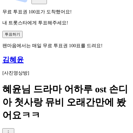
무료 투표권
100
표
가 도착했어요!
내 트롯스타에게 투표해주세요!
투표하기
팬마음에서는
매일
무료 투표권
100
표를 드려요!
김혜윤
[
사진영상방
]
혜윤님 드라마 어하루 ost 손디
아 첫사랑 뮤비 오래간만에 봤
어요ㅋㅋ