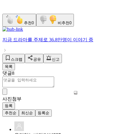
추천
0
비추천
0
지금
드라마
를 주제로
36.8만명
이 이야기 중
스크랩
공유
신고
목록
댓글
8
사진첨부
등록
추천순
최신순
등록순