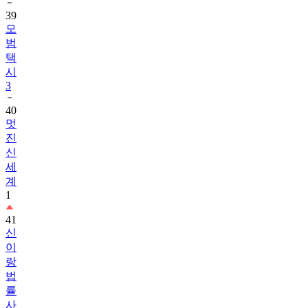
39
모
범
택
시
3
40
멋
진
신
세
계
1
41
신
이
랑
법
률
사