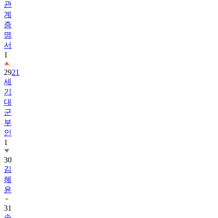
관
계
증
명
서
1
29
21
세
기
대
군
부
인
1
30
김
혜
윤
31
송