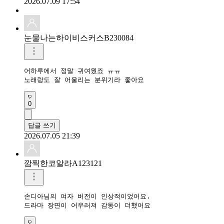
2026.07.09 17:54
눈물나는하이비스커스B230084
어하루에서 정말 귀여웠죠 ㅠㅠ

노래랑도 잘 어울리는 분위기라 좋아요
0
답글 쓰기
2026.07.05 21:39
깜찍한코알라A123121
손디아님의 여자 버전이 인상적이었어요.

드라마 장면이 어우러져 감동이 더했어요