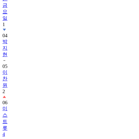
금
요
일
1
04
박
지
현
05
이
찬
원
2
06
미
스
트
롯
4