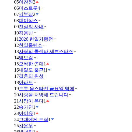
05
이찬원
2
06
미스트롯4
07
김부장
2
08
데이식스
09
전설의 사내
10
김용빈
11
2026 한일가왕전
12
한일톱텐쇼
13
사랑의 콜센타 세븐스타즈
14
박보검
15
오싹한 연애
1
16
내일도 출근!
1
17
결혼의 완성
18
아파트
19
트롯 올스타전 금요일 밤에
20
사랑을 처방해 드립니다
21
사랑이 온다
1
22
송가인
1
23
아이유
1
24
그대에게 드림
1
25
차은우
26
박서진
1