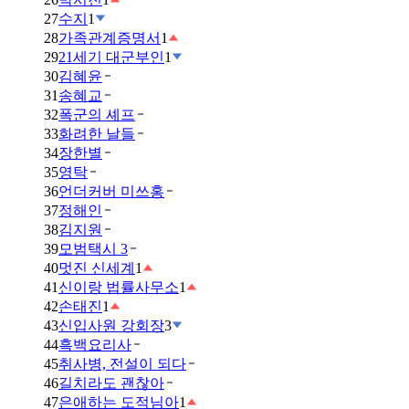
27
수지
1
28
가족관계증명서
1
29
21세기 대군부인
1
30
김혜윤
31
송혜교
32
폭군의 셰프
33
화려한 날들
34
장한별
35
영탁
36
언더커버 미쓰홍
37
정해인
38
김지원
39
모범택시 3
40
멋진 신세계
1
41
신이랑 법률사무소
1
42
손태진
1
43
신입사원 강회장
3
44
흑백요리사
45
취사병, 전설이 되다
46
길치라도 괜찮아
47
은애하는 도적님아
1