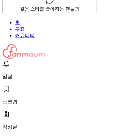
홈
투표
커뮤니티
알림
스크랩
작성글