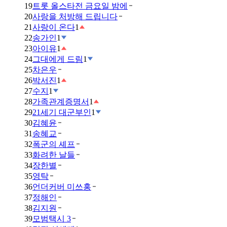
19
트롯 올스타전 금요일 밤에
20
사랑을 처방해 드립니다
21
사랑이 온다
1
22
송가인
1
23
아이유
1
24
그대에게 드림
1
25
차은우
26
박서진
1
27
수지
1
28
가족관계증명서
1
29
21세기 대군부인
1
30
김혜윤
31
송혜교
32
폭군의 셰프
33
화려한 날들
34
장한별
35
영탁
36
언더커버 미쓰홍
37
정해인
38
김지원
39
모범택시 3