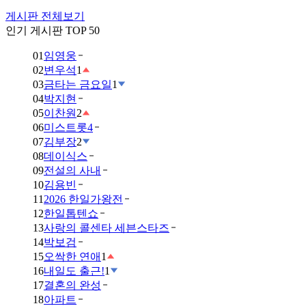
게시판 전체보기
인기 게시판 TOP 50
01
임영웅
02
변우석
1
03
금타는 금요일
1
04
박지현
05
이찬원
2
06
미스트롯4
07
김부장
2
08
데이식스
09
전설의 사내
10
김용빈
11
2026 한일가왕전
12
한일톱텐쇼
13
사랑의 콜센타 세븐스타즈
14
박보검
15
오싹한 연애
1
16
내일도 출근!
1
17
결혼의 완성
18
아파트