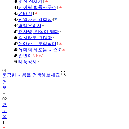
40
멋진 신세계
1
41
신이랑 법률사무소
1
42
손태진
1
43
신입사원 강회장
3
44
흑백요리사
45
취사병, 전설이 되다
46
길치라도 괜찮아
47
은애하는 도적님아
1
48
유미의 세포들 시즌3
1
49
손빈아
NEW
01
50
태풍상사
임
영
궁금한 내용을 검색해보세요
웅
02
변
우
석
1
03
금