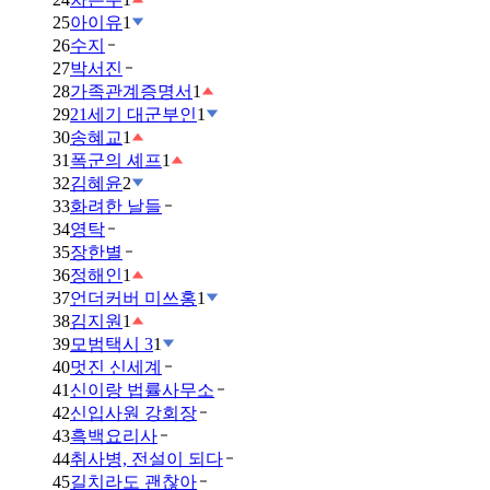
25
아이유
1
26
수지
27
박서진
28
가족관계증명서
1
29
21세기 대군부인
1
30
송혜교
1
31
폭군의 셰프
1
32
김혜윤
2
33
화려한 날들
34
영탁
35
장한별
36
정해인
1
37
언더커버 미쓰홍
1
38
김지원
1
39
모범택시 3
1
40
멋진 신세계
41
신이랑 법률사무소
42
신입사원 강회장
43
흑백요리사
44
취사병, 전설이 되다
45
길치라도 괜찮아