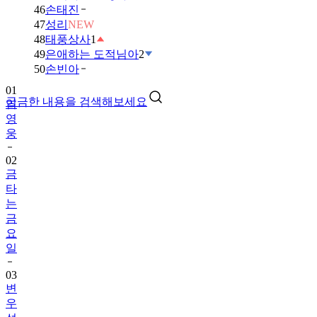
46
손태진
47
성리
NEW
48
태풍상사
1
49
은애하는 도적님아
2
01
50
손빈아
임
영
궁금한 내용을 검색해보세요
웅
02
금
타
는
금
요
일
03
변
우
석