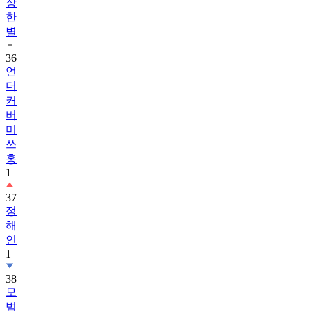
장
한
별
36
언
더
커
버
미
쓰
홍
1
37
정
해
인
1
38
모
범