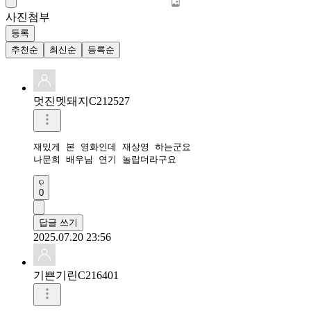
사진첨부
등록
추천순
최신순
등록순
멋진멧돼지C212527
재밌게 본 영화인데 재상영 하는군요

나문희 배우님 연기 놀랍더라구요
0
답글 쓰기
2025.07.20 23:56
기쁜기린C216401