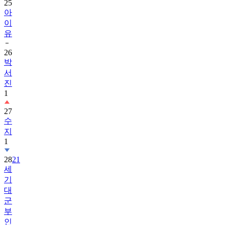
25
아
이
유
26
박
서
진
1
27
수
지
1
28
21
세
기
대
군
부
인