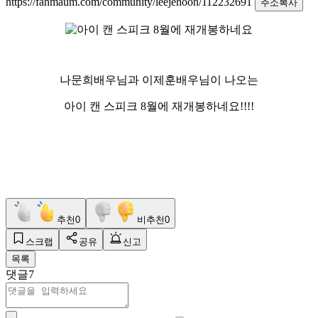
https://fanmaum.com/community/leejehoon/112232691
주소복사
나문희배우님과 이제훈배우님이 나오는
아이 캔 스피크 8월에 재개봉하네요!!!!
추천
0
비추천
0
스크랩
공유
신고
목록
댓글
7