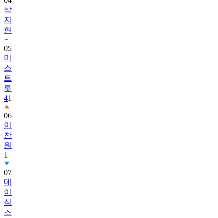
04
박
지
현
05
미
스
트
롯
4
1
06
이
찬
원
1
07
데
이
식
스