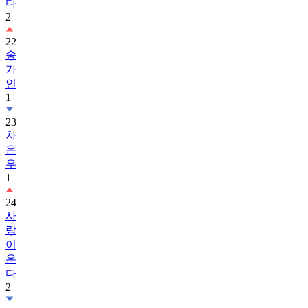
다
2
22
송
가
인
1
23
차
은
우
1
24
사
랑
이
온
다
2