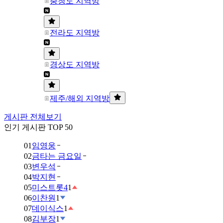
충청도 지역방
전라도 지역방
경상도 지역방
제주/해외 지역방
게시판 전체보기
인기 게시판 TOP 50
01
임영웅
02
금타는 금요일
03
변우석
04
박지현
05
미스트롯4
1
06
이찬원
1
07
데이식스
1
08
김부장
1