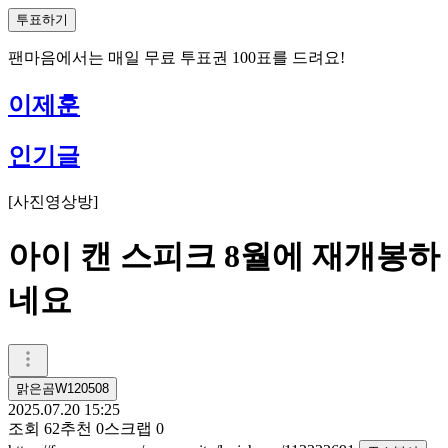
투표하기
팬마음에서는
매일
무료 투표권
100
표를 드려요!
이제훈
인기글
[
사진영상방
]
아이 캔 스피크 8월에 재개봉하
네요
맑은곰W120508
2025.07.20 15:25
조회
62
추천
0
스크랩
0