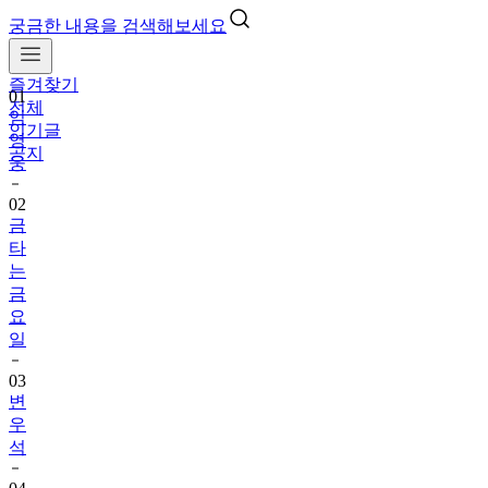
궁금한 내용을 검색해보세요
즐겨찾기
01
전체
임
인기글
영
공지
웅
02
금
타
는
금
요
일
03
변
우
석