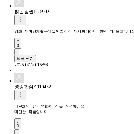
밝은펭귄I126902
영화 재미있게봤는데말이죠ㅎㅎ 재개봉이라니 한번 더 보고싶네
0
답글 쓰기
2025.07.20 15:56
명랑한삵A116432
나문희님 3대 영화제 상을 석권했군요

대단한 작품입니다 
0