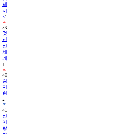
택
시
3
1
39
멋
진
신
세
계
1
40
김
지
원
2
41
신
이
랑