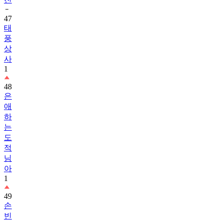
47
태
풍
상
사
1
48
은
애
하
는
도
적
님
아
1
49
손
빈