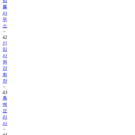
법
률
사
무
소
42
신
입
사
원
강
회
장
43
흑
백
요
리
사
44