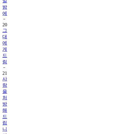
일
밤
에
20
그
대
에
게
드
림
21
사
랑
을
처
방
해
드
립
니