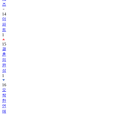
즈
14
아
파
트
1
15
결
혼
의
완
성
1
16
오
싹
한
연
애