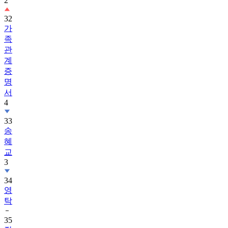
2
32
가
족
관
계
증
명
서
4
33
송
혜
교
3
34
영
탁
35