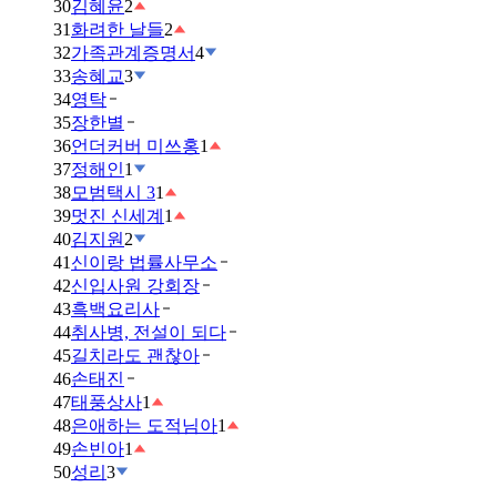
30
김혜윤
2
31
화려한 날들
2
32
가족관계증명서
4
33
송혜교
3
34
영탁
35
장한별
36
언더커버 미쓰홍
1
37
정해인
1
38
모범택시 3
1
39
멋진 신세계
1
40
김지원
2
41
신이랑 법률사무소
42
신입사원 강회장
43
흑백요리사
44
취사병, 전설이 되다
45
길치라도 괜찮아
46
손태진
47
태풍상사
1
48
은애하는 도적님아
1
49
손빈아
1
50
성리
3