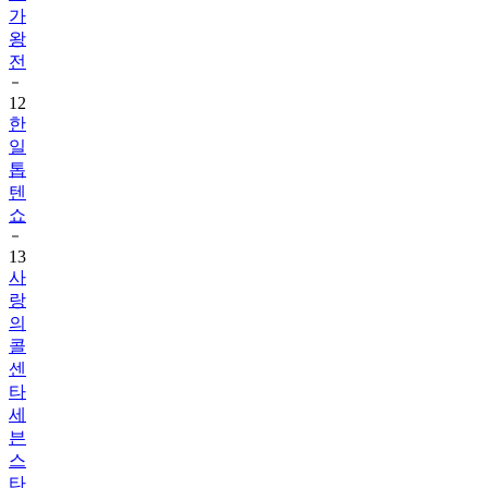
가
왕
전
12
한
일
톱
텐
쇼
13
사
랑
의
콜
센
타
세
븐
스
타