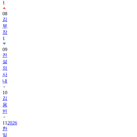
1
08
김
부
장
1
09
전
설
의
사
내
10
김
용
빈
11
2026
한
일