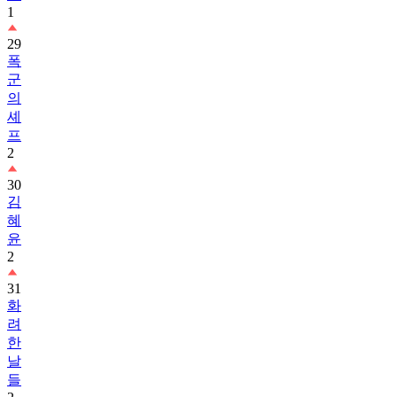
1
29
폭
군
의
셰
프
2
30
김
혜
윤
2
31
화
려
한
날
들