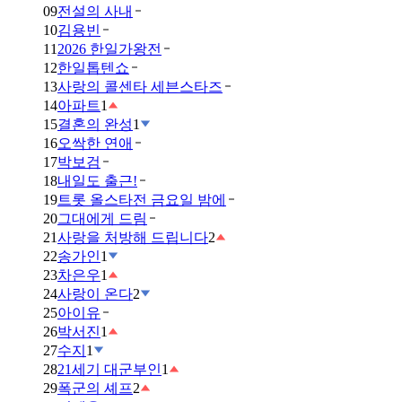
09
전설의 사내
10
김용빈
11
2026 한일가왕전
12
한일톱텐쇼
13
사랑의 콜센타 세븐스타즈
14
아파트
1
15
결혼의 완성
1
16
오싹한 연애
17
박보검
18
내일도 출근!
19
트롯 올스타전 금요일 밤에
20
그대에게 드림
21
사랑을 처방해 드립니다
2
22
송가인
1
23
차은우
1
24
사랑이 온다
2
25
아이유
26
박서진
1
27
수지
1
28
21세기 대군부인
1
29
폭군의 셰프
2