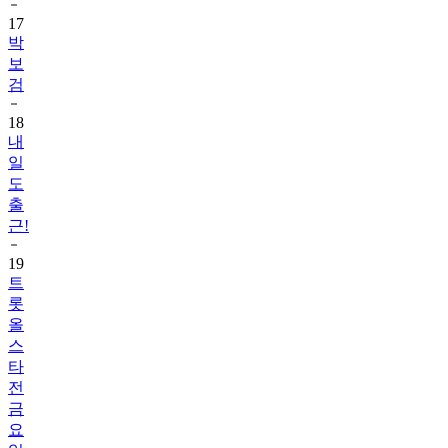
17
박
보
검
18
내
일
도
출
근!
19
트
롯
올
스
타
전
금
요