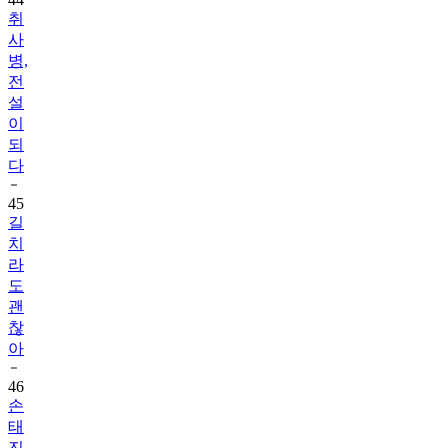
취
사
병,
전
설
이
되
다
45
길
치
라
도
괜
찮
아
46
손
태
진