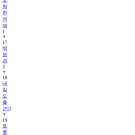
오
싹
한
연
애
1
17
박
보
검
3
18
내
일
도
출
근!
2
19
트
롯