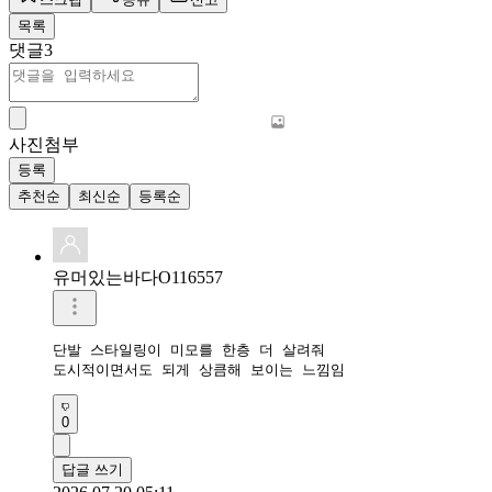
목록
댓글
3
사진첨부
등록
추천순
최신순
등록순
유머있는바다O116557
단발 스타일링이 미모를 한층 더 살려줘

도시적이면서도 되게 상큼해 보이는 느낌임
0
답글 쓰기