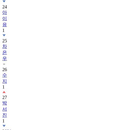
24
아
이
유
1
25
차
은
우
26
수
지
1
27
박
서
진
1