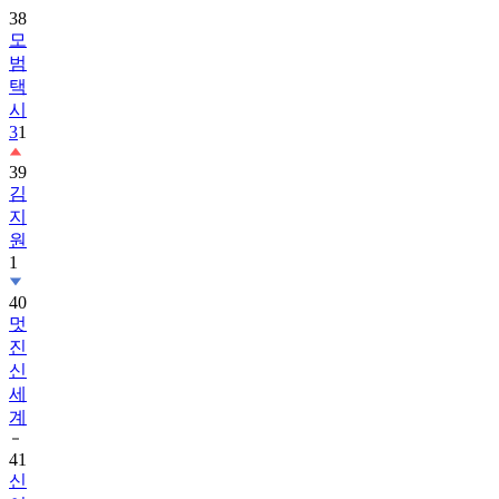
38
모
범
택
시
3
1
39
김
지
원
1
40
멋
진
신
세
계
41
신