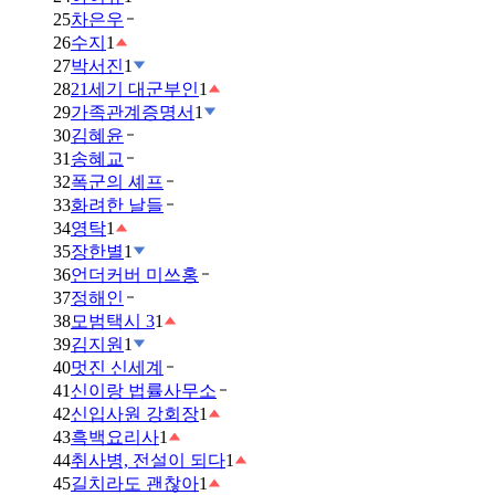
25
차은우
26
수지
1
27
박서진
1
28
21세기 대군부인
1
29
가족관계증명서
1
30
김혜윤
31
송혜교
32
폭군의 셰프
33
화려한 날들
34
영탁
1
35
장한별
1
36
언더커버 미쓰홍
37
정해인
38
모범택시 3
1
39
김지원
1
40
멋진 신세계
41
신이랑 법률사무소
42
신입사원 강회장
1
43
흑백요리사
1
44
취사병, 전설이 되다
1
45
길치라도 괜찮아
1