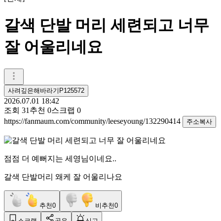
갈색 단발 머리 세련되고 너무
잘 어울리네요
사려깊은해바라기P125572
2026.07.01 18:42
조회
31
추천
0
스크랩
0
https://fanmaum.com/community/leeseyoung/132290414
주소복사
점점 더 예뻐지는 세영님이네요..
갈색 단발머리 왜케 잘 어울리나요
추천
0
비추천
0
스크랩
공유
신고