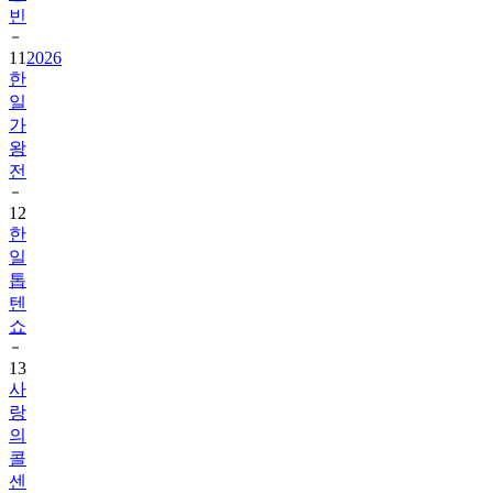
빈
11
2026
한
일
가
왕
전
12
한
일
톱
텐
쇼
13
사
랑
의
콜
센