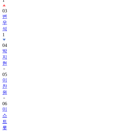
1
03
변
우
석
1
04
박
지
현
05
이
찬
원
06
미
스
트
롯