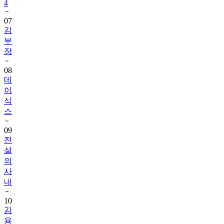
4
07
김
부
장
08
데
이
식
스
09
전
설
의
사
내
10
김
용