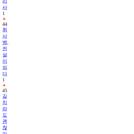
리
사
1
44
취
사
병,
전
설
이
되
다
1
45
길
치
라
도
괜
찮
아