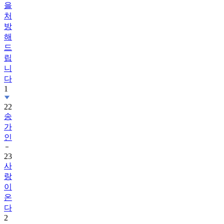
을
처
방
해
드
립
니
다
1
22
송
가
인
23
사
랑
이
온
다
2