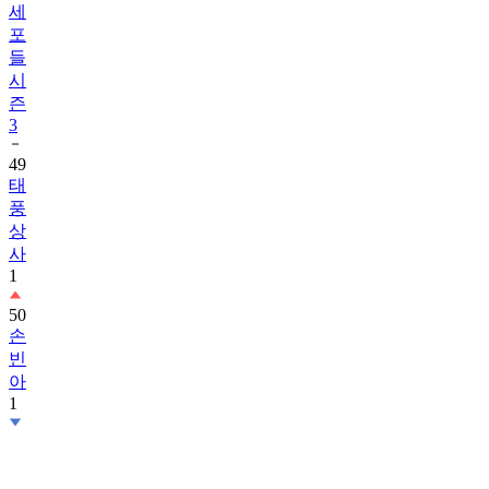
세
포
들
시
즌
3
49
태
풍
상
사
1
50
손
빈
아
1