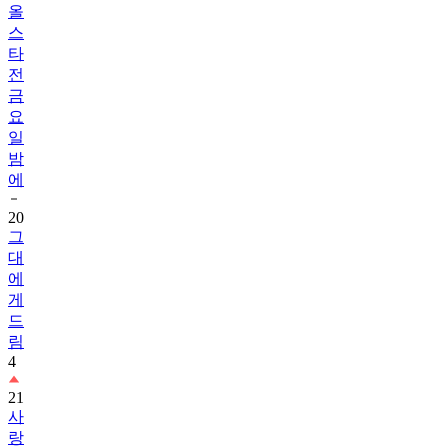
올
스
타
전
금
요
일
밤
에
20
그
대
에
게
드
림
4
21
사
랑