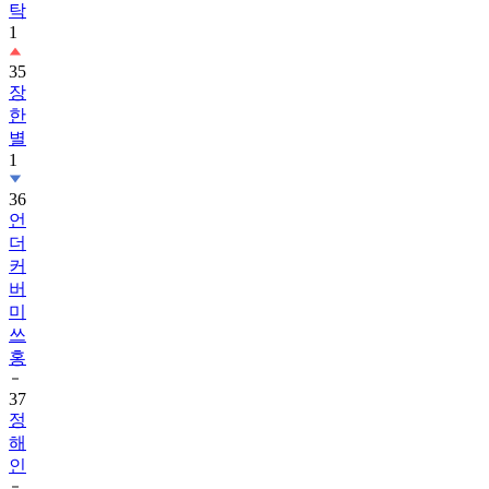
탁
1
35
장
한
별
1
36
언
더
커
버
미
쓰
홍
37
정
해
인