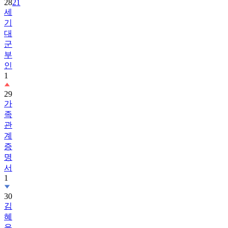
28
21
세
기
대
군
부
인
1
29
가
족
관
계
증
명
서
1
30
김
혜
윤