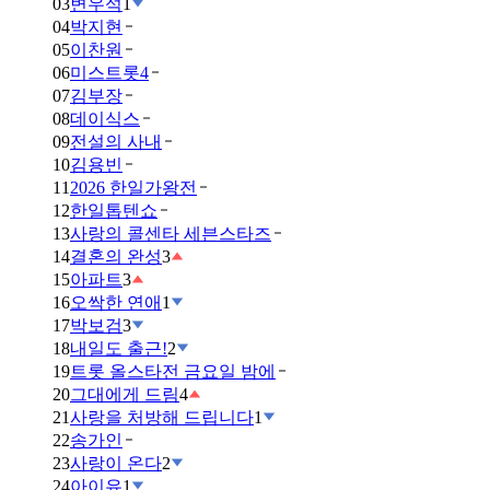
03
변우석
1
04
박지현
05
이찬원
06
미스트롯4
07
김부장
08
데이식스
09
전설의 사내
10
김용빈
11
2026 한일가왕전
12
한일톱텐쇼
13
사랑의 콜센타 세븐스타즈
14
결혼의 완성
3
15
아파트
3
16
오싹한 연애
1
17
박보검
3
18
내일도 출근!
2
19
트롯 올스타전 금요일 밤에
20
그대에게 드림
4
21
사랑을 처방해 드립니다
1
22
송가인
23
사랑이 온다
2
24
아이유
1