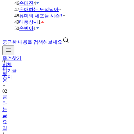
46
손태진
4
47
은애하는 도적님아
48
유미의 세포들 시즌3
49
태풍상사
1
50
손빈아
1
궁금한 내용을 검색해보세요
즐겨찾기
01
전체
임
인기글
영
공지
웅
02
금
타
는
금
요
일