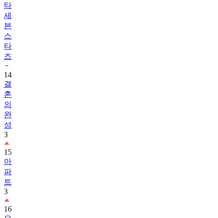
타
세
븐
스
타
즈
14
결
혼
의
완
성
3
15
아
파
트
3
16