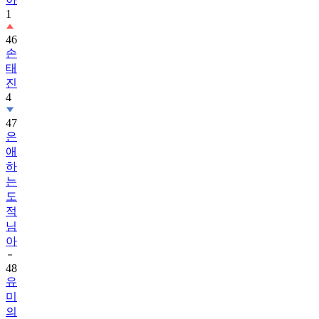
1
46
손
태
진
4
47
은
애
하
는
도
적
님
아
48
유
미
의