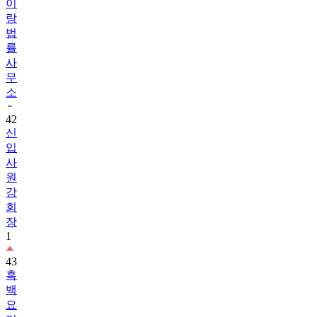
이
랑
법
률
사
무
소
42
신
입
사
원
강
회
장
1
43
흑
백
요