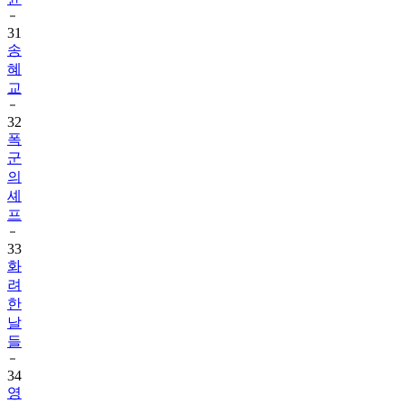
31
송
혜
교
32
폭
군
의
셰
프
33
화
려
한
날
들
34
영