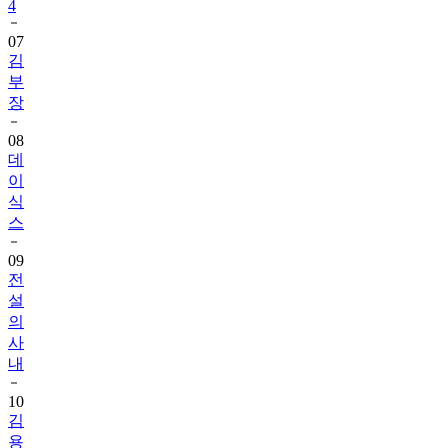
4
07
김
부
장
08
데
이
식
스
09
전
설
의
사
내
10
김
용