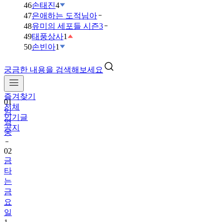
46
손태진
4
47
은애하는 도적님아
48
유미의 세포들 시즌3
49
태풍상사
1
50
손빈아
1
궁금한 내용을 검색해보세요
즐겨찾기
01
전체
임
인기글
영
공지
웅
02
금
타
는
금
요
일