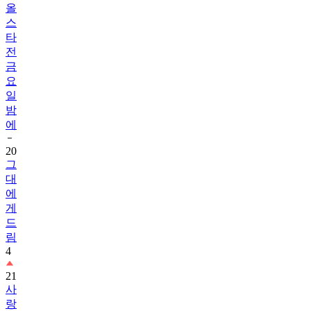
올
스
타
전
금
요
일
밤
에
20
그
대
에
게
드
림
4
21
사
랑