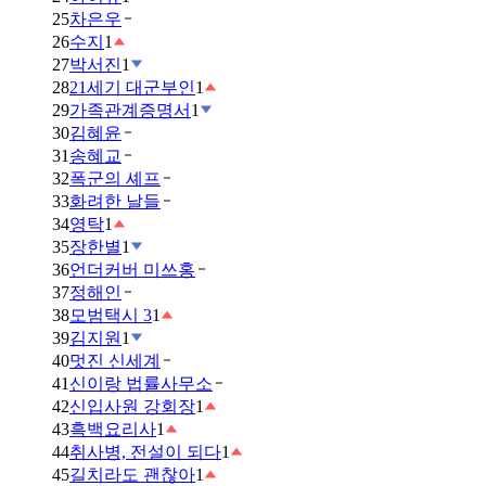
25
차은우
26
수지
1
27
박서진
1
28
21세기 대군부인
1
29
가족관계증명서
1
30
김혜윤
31
송혜교
32
폭군의 셰프
33
화려한 날들
34
영탁
1
35
장한별
1
36
언더커버 미쓰홍
37
정해인
38
모범택시 3
1
39
김지원
1
40
멋진 신세계
41
신이랑 법률사무소
42
신입사원 강회장
1
43
흑백요리사
1
44
취사병, 전설이 되다
1
45
길치라도 괜찮아
1