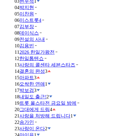
03
변우석
1
04
박지현
05
이찬원
06
미스트롯4
07
김부장
08
데이식스
09
전설의 사내
10
김용빈
11
2026 한일가왕전
12
한일톱텐쇼
13
사랑의 콜센타 세븐스타즈
14
결혼의 완성
3
15
아파트
3
16
오싹한 연애
1
17
박보검
3
18
내일도 출근!
2
19
트롯 올스타전 금요일 밤에
20
그대에게 드림
4
21
사랑을 처방해 드립니다
1
22
송가인
23
사랑이 온다
2
24
아이유
1