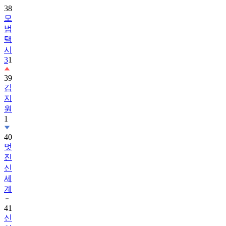
38
모
범
택
시
3
1
39
김
지
원
1
40
멋
진
신
세
계
41
신