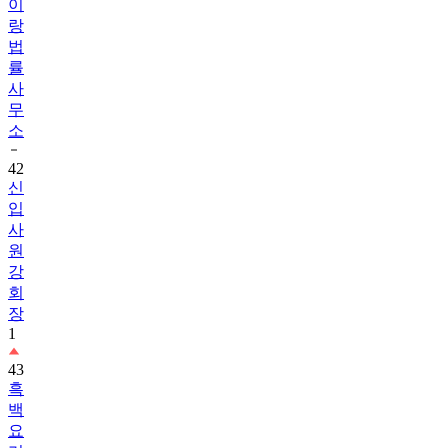
이
랑
법
률
사
무
소
42
신
입
사
원
강
회
장
1
43
흑
백
요