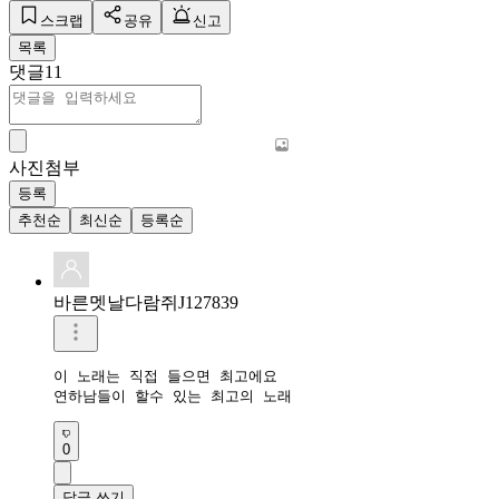
스크랩
공유
신고
목록
댓글
11
사진첨부
등록
추천순
최신순
등록순
바른멧날다람쥐J127839
이 노래는 직접 들으면 최고에요

연하남들이 할수 있는 최고의 노래
0
답글 쓰기