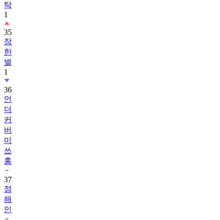
탁
1
35
장
한
별
1
36
언
더
커
버
미
쓰
홍
37
정
해
인