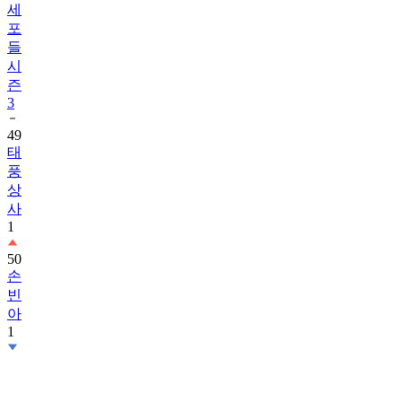
세
포
들
시
즌
3
49
태
풍
상
사
1
50
손
빈
아
1