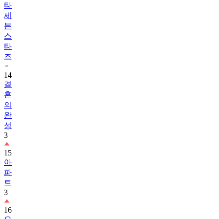
타
세
븐
스
타
즈
14
결
혼
의
완
성
3
15
아
파
트
3
16