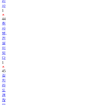
리
사
1
44
취
사
병,
전
설
이
되
다
1
45
길
치
라
도
괜
찮
아