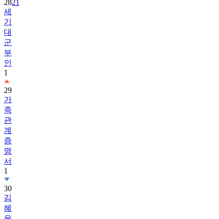
28
21
세
기
대
군
부
인
1
29
가
족
관
계
증
명
서
1
30
김
혜
윤