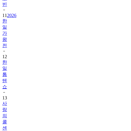
빈
11
2026
한
일
가
왕
전
12
한
일
톱
텐
쇼
13
사
랑
의
콜
센