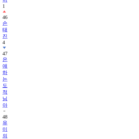
1
46
손
태
진
4
47
은
애
하
는
도
적
님
아
48
유
미
의