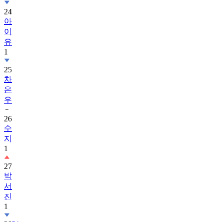
24
아
이
유
1
25
차
은
우
26
수
지
1
27
박
서
진
1