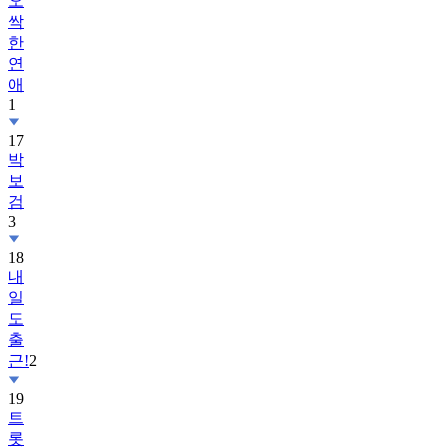
오
싹
한
연
애
1
17
박
보
검
3
18
내
일
도
출
근!
2
19
트
롯