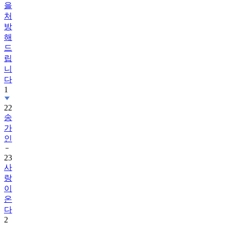
을
처
방
해
드
립
니
다
1
22
송
가
인
23
사
랑
이
온
다
2