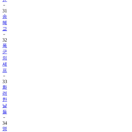
31
송
혜
교
32
폭
군
의
셰
프
33
화
려
한
날
들
34
영