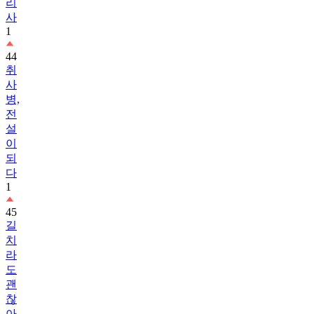
리
사
1
44
취
사
병,
전
설
이
되
다
1
45
길
치
라
도
괜
찮
아