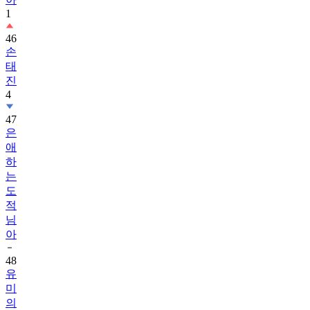
1
46
손
태
진
4
47
은
애
하
는
도
적
님
아
48
유
미
의