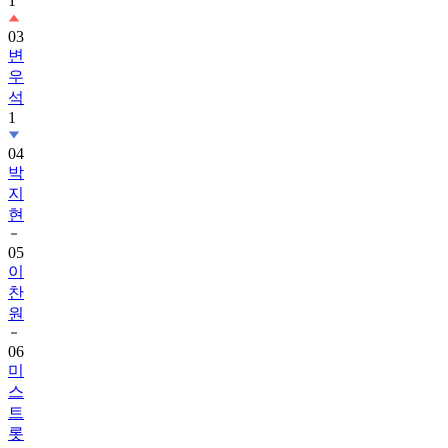
1
03
변
우
석
1
04
박
지
현
05
이
찬
원
06
미
스
트
롯