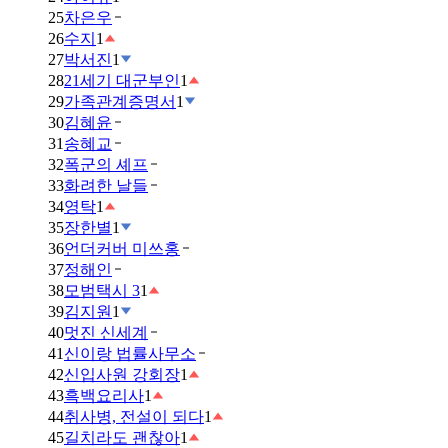
25
차은우
26
수지
1
27
박서진
1
28
21세기 대군부인
1
29
가족관계증명서
1
30
김혜윤
31
송혜교
32
폭군의 셰프
33
화려한 날들
34
영탁
1
35
장한별
1
36
언더커버 미쓰홍
37
정해인
38
모범택시 3
1
39
김지원
1
40
멋진 신세계
41
신이랑 법률사무소
42
신입사원 강회장
1
43
흑백요리사
1
44
취사병, 전설이 되다
1
45
길치라도 괜찮아
1