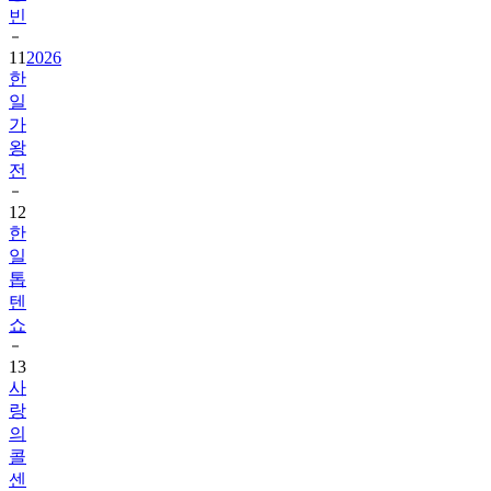
빈
11
2026
한
일
가
왕
전
12
한
일
톱
텐
쇼
13
사
랑
의
콜
센