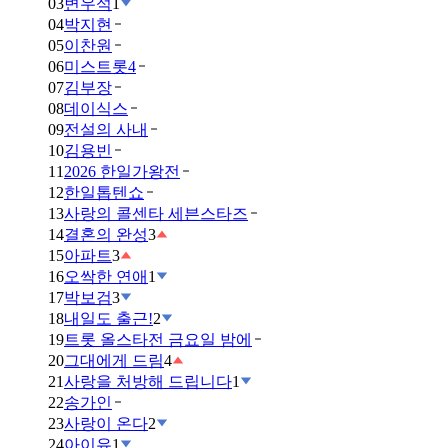
03
변우석
1
04
박지현
05
이찬원
06
미스트롯4
07
김부장
08
데이식스
09
전설의 사내
10
김용빈
11
2026 한일가왕전
12
한일톱텐쇼
13
사랑의 콜센타 세븐스타즈
14
결혼의 완성
3
15
아파트
3
16
오싹한 연애
1
17
박보검
3
18
내일도 출근!
2
19
트롯 올스타전 금요일 밤에
20
그대에게 드림
4
21
사랑을 처방해 드립니다
1
22
송가인
23
사랑이 온다
2
24
아이유
1