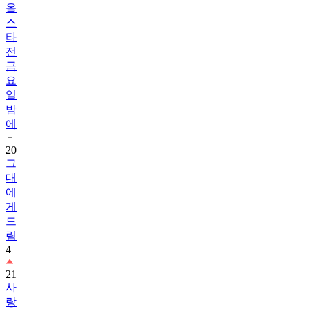
올
스
타
전
금
요
일
밤
에
20
그
대
에
게
드
림
4
21
사
랑