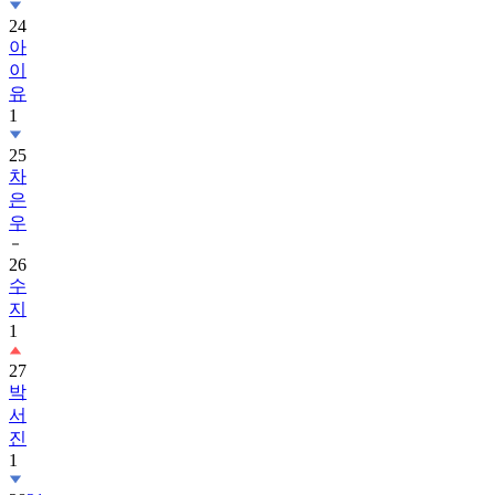
24
아
이
유
1
25
차
은
우
26
수
지
1
27
박
서
진
1