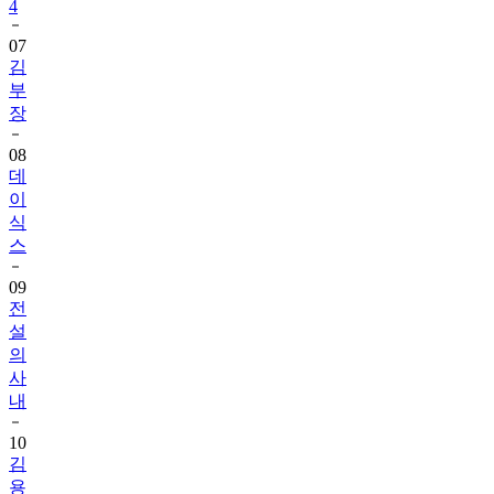
4
07
김
부
장
08
데
이
식
스
09
전
설
의
사
내
10
김
용