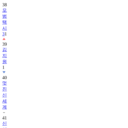
38
모
범
택
시
3
1
39
김
지
원
1
40
멋
진
신
세
계
41
신