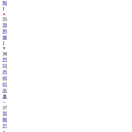
탁
1
35
장
한
별
1
36
언
더
커
버
미
쓰
홍
37
정
해
인