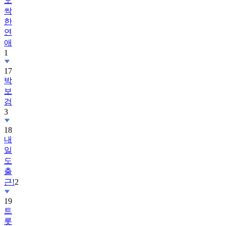
오
싹
한
연
애
1
17
박
보
검
3
18
내
일
도
출
근!
2
19
트
롯