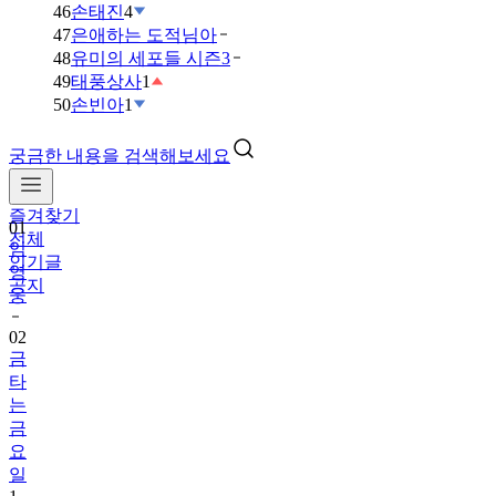
46
손태진
4
47
은애하는 도적님아
48
유미의 세포들 시즌3
49
태풍상사
1
50
손빈아
1
궁금한 내용을 검색해보세요
즐겨찾기
01
전체
임
인기글
영
공지
웅
02
금
타
는
금
요
일