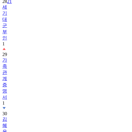
28
21
세
기
대
군
부
인
1
29
가
족
관
계
증
명
서
1
30
김
혜
윤