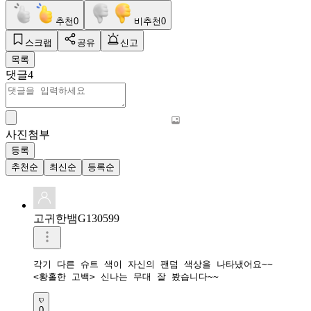
추천
0
비추천
0
스크랩
공유
신고
목록
댓글
4
사진첨부
등록
추천순
최신순
등록순
고귀한뱀G130599
각기 다른 슈트 색이 자신의 팬덤 색상을 나타냈어요~~ 

0