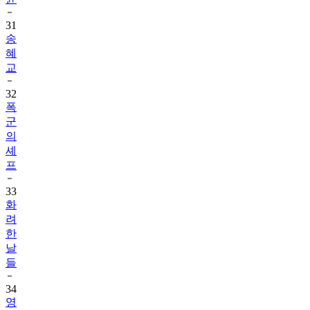
31
송
혜
교
32
폭
군
의
셰
프
33
화
려
한
날
들
34
영