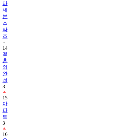
타
세
븐
스
타
즈
14
결
혼
의
완
성
3
15
아
파
트
3
16