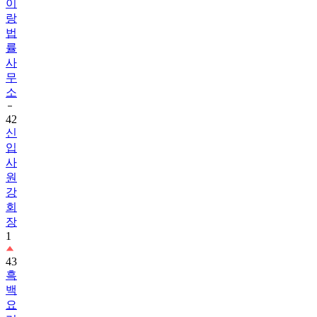
이
랑
법
률
사
무
소
42
신
입
사
원
강
회
장
1
43
흑
백
요