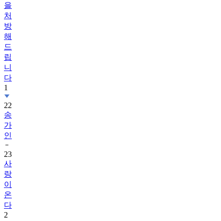
을
처
방
해
드
립
니
다
1
22
송
가
인
23
사
랑
이
온
다
2