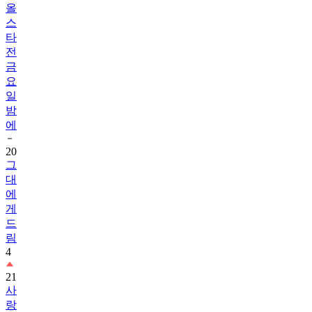
올
스
타
전
금
요
일
밤
에
20
그
대
에
게
드
림
4
21
사
랑