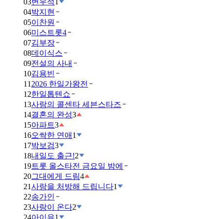
03
변우석
1
04
박지현
05
이찬원
06
미스트롯4
07
김부장
08
데이식스
09
전설의 사내
10
김용빈
11
2026 한일가왕전
12
한일톱텐쇼
13
사랑의 콜센타 세븐스타즈
14
결혼의 완성
3
15
아파트
3
16
오싹한 연애
1
17
박보검
3
18
내일도 출근!
2
19
트롯 올스타전 금요일 밤에
20
그대에게 드림
4
21
사랑을 처방해 드립니다
1
22
송가인
23
사랑이 온다
2
24
아이유
1