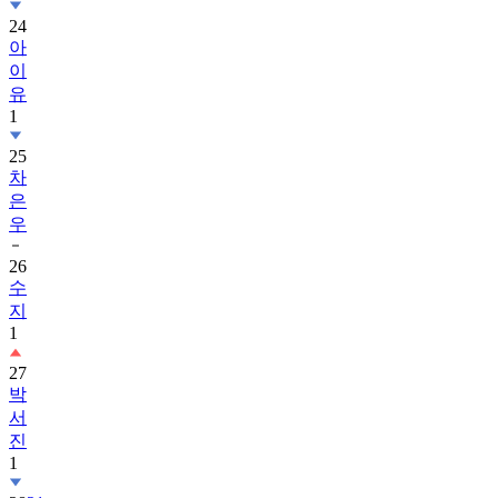
24
아
이
유
1
25
차
은
우
26
수
지
1
27
박
서
진
1