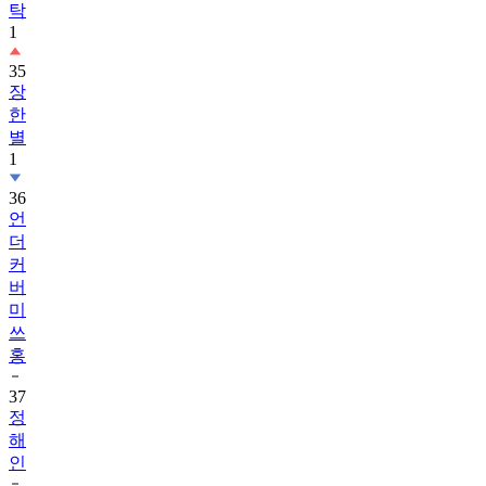
탁
1
35
장
한
별
1
36
언
더
커
버
미
쓰
홍
37
정
해
인