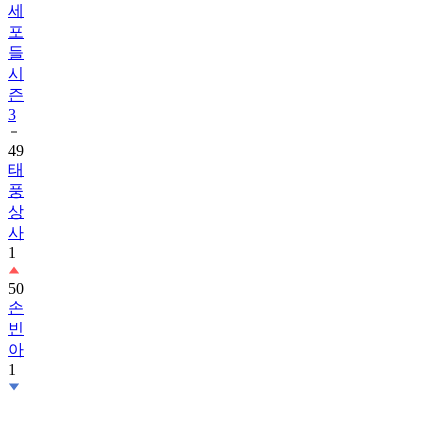
세
포
들
시
즌
3
49
태
풍
상
사
1
50
손
빈
아
1