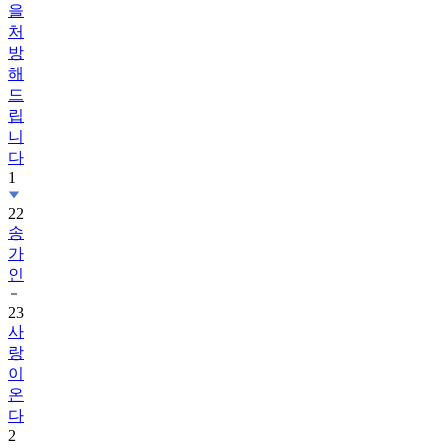
을
처
방
해
드
립
니
다
1
22
송
가
인
23
사
랑
이
온
다
2