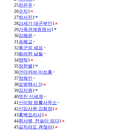
25
차은우
26
수지
1
27
박서진
1
28
21세기 대군부인
1
29
가족관계증명서
1
30
김혜윤
31
송혜교
32
폭군의 셰프
33
화려한 날들
34
영탁
1
35
장한별
1
36
언더커버 미쓰홍
37
정해인
38
모범택시 3
1
39
김지원
1
40
멋진 신세계
41
신이랑 법률사무소
42
신입사원 강회장
1
43
흑백요리사
1
44
취사병, 전설이 되다
1
45
길치라도 괜찮아
1