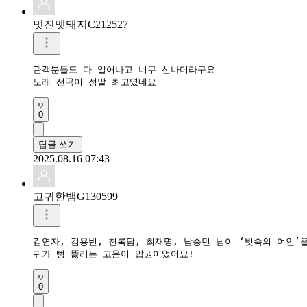
멋진멧돼지C212527
관객분들도 다 일어나고 너무 신나더라구요

노래 선곡이 정말 최고였네요
0
답글 쓰기
2025.08.16 07:43
고귀한뱀G130599
김연자, 김용빈, 천록담, 최재명, 남승민 님이 ‘빗속의 여인’을
0