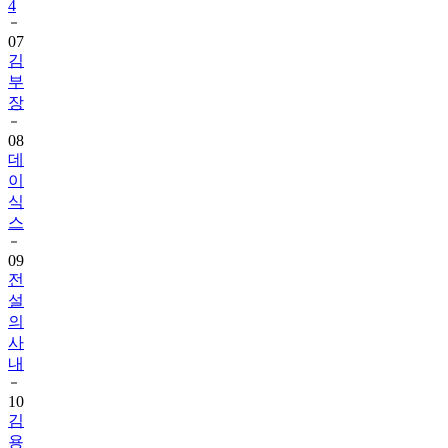
4
07
김
부
장
08
데
이
식
스
09
전
설
의
사
내
10
김
용