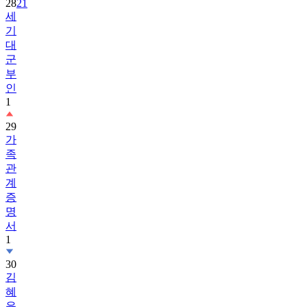
28
21
세
기
대
군
부
인
1
29
가
족
관
계
증
명
서
1
30
김
혜
윤