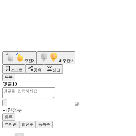
추천
2
비추천
0
스크랩
공유
신고
목록
댓글
10
사진첨부
등록
추천순
최신순
등록순