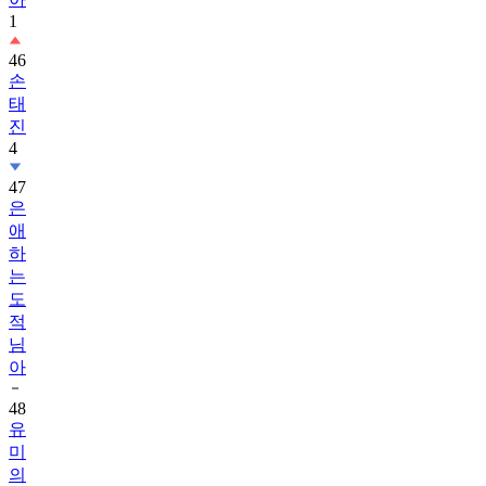
1
46
손
태
진
4
47
은
애
하
는
도
적
님
아
48
유
미
의