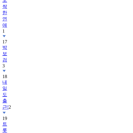
오
싹
한
연
애
1
17
박
보
검
3
18
내
일
도
출
근!
2
19
트
롯