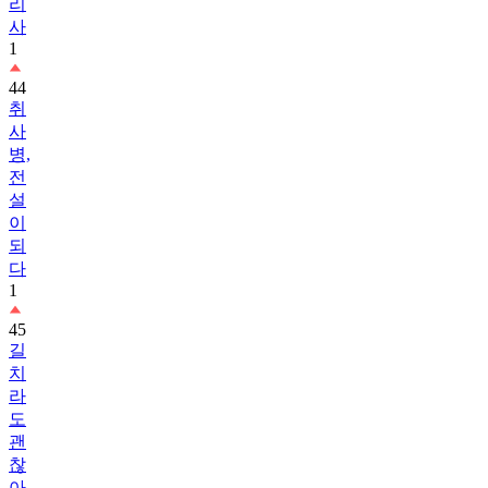
리
사
1
44
취
사
병,
전
설
이
되
다
1
45
길
치
라
도
괜
찮
아