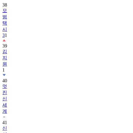
38
모
범
택
시
3
1
39
김
지
원
1
40
멋
진
신
세
계
41
신