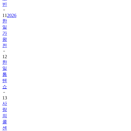
빈
11
2026
한
일
가
왕
전
12
한
일
톱
텐
쇼
13
사
랑
의
콜
센