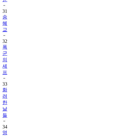
31
송
혜
교
32
폭
군
의
셰
프
33
화
려
한
날
들
34
영