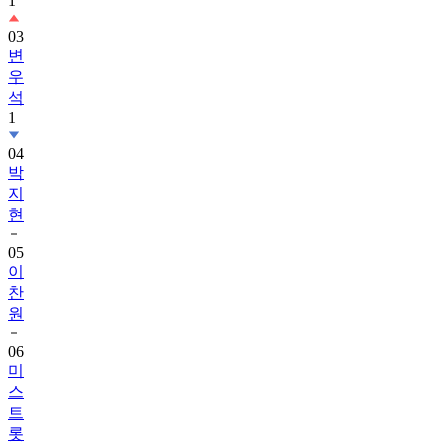
1
03
변
우
석
1
04
박
지
현
05
이
찬
원
06
미
스
트
롯