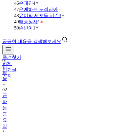
46
손태진
4
47
은애하는 도적님아
48
유미의 세포들 시즌3
49
태풍상사
1
50
손빈아
1
궁금한 내용을 검색해보세요
즐겨찾기
01
전체
임
인기글
영
공지
웅
02
금
타
는
금
요
일