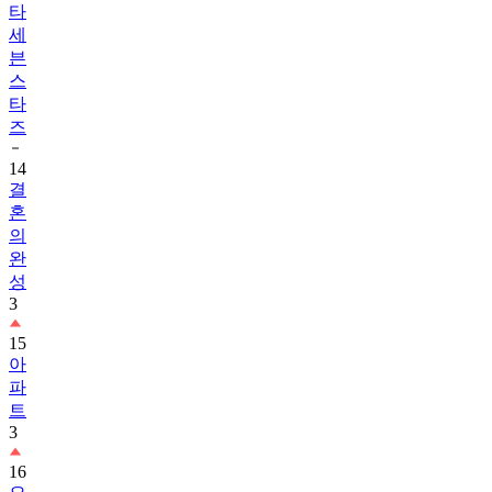
타
세
븐
스
타
즈
14
결
혼
의
완
성
3
15
아
파
트
3
16