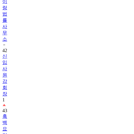
이
랑
법
률
사
무
소
42
신
입
사
원
강
회
장
1
43
흑
백
요