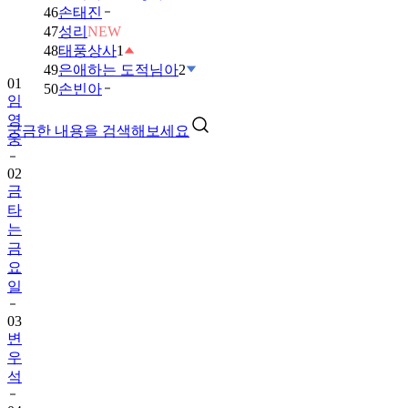
46
손태진
47
성리
NEW
48
태풍상사
1
49
은애하는 도적님아
2
01
50
손빈아
임
영
궁금한 내용을 검색해보세요
웅
02
금
타
는
금
요
일
03
변
우
석