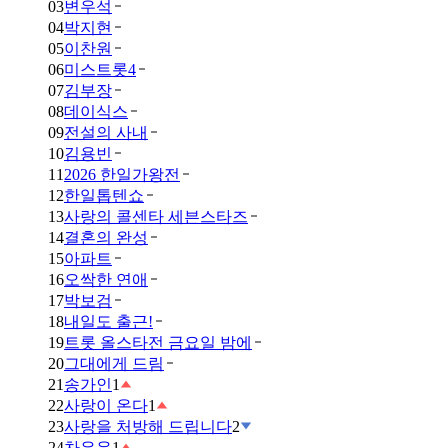
03
변우석
04
박지현
05
이찬원
06
미스트롯4
07
김부장
08
데이식스
09
전설의 사내
10
김용빈
11
2026 한일가왕전
12
한일톱텐쇼
13
사랑의 콜센타 세븐스타즈
14
결혼의 완성
15
아파트
16
오싹한 연애
17
박보검
18
내일도 출근!
19
트롯 올스타전 금요일 밤에
20
그대에게 드림
21
송가인
1
22
사랑이 온다
1
23
사랑을 처방해 드립니다
2
24
차은우
1