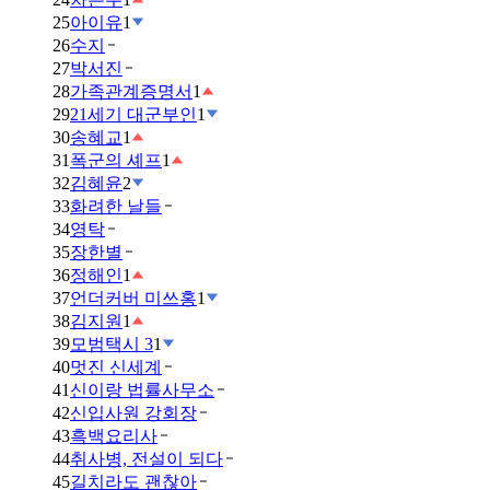
25
아이유
1
26
수지
27
박서진
28
가족관계증명서
1
29
21세기 대군부인
1
30
송혜교
1
31
폭군의 셰프
1
32
김혜윤
2
33
화려한 날들
34
영탁
35
장한별
36
정해인
1
37
언더커버 미쓰홍
1
38
김지원
1
39
모범택시 3
1
40
멋진 신세계
41
신이랑 법률사무소
42
신입사원 강회장
43
흑백요리사
44
취사병, 전설이 되다
45
길치라도 괜찮아