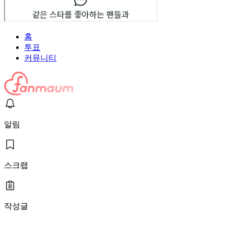
홈
투표
커뮤니티
알림
스크랩
작성글