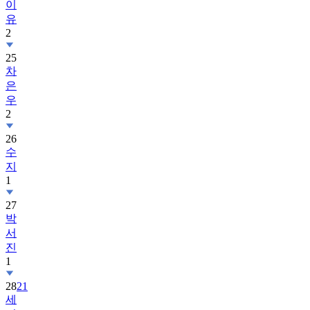
이
유
2
25
차
은
우
2
26
수
지
1
27
박
서
진
1
28
21
세