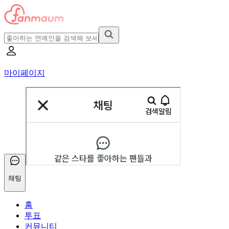
마이페이지
채팅
홈
투표
커뮤니티