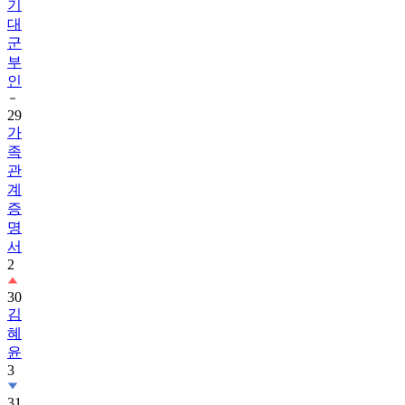
기
대
군
부
인
29
가
족
관
계
증
명
서
2
30
김
혜
윤
3
31