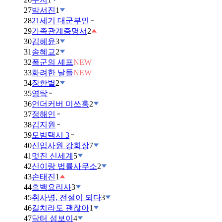
27
박서진
1
28
21세기 대군부인
29
가족관계증명서
2
30
김혜윤
3
31
송혜교
2
32
폭군의 셰프
NEW
33
화려한 날들
NEW
34
장한별
2
35
영탁
36
언더커버 미쓰홍
2
37
정해인
38
김지원
39
모범택시 3
40
신입사원 강회장
7
41
멋진 신세계
5
42
신이랑 법률사무소
2
43
손태진
1
44
흑백요리사
3
45
취사병, 전설이 되다
3
46
길치라도 괜찮아
1
47
닥터 섬보이
4