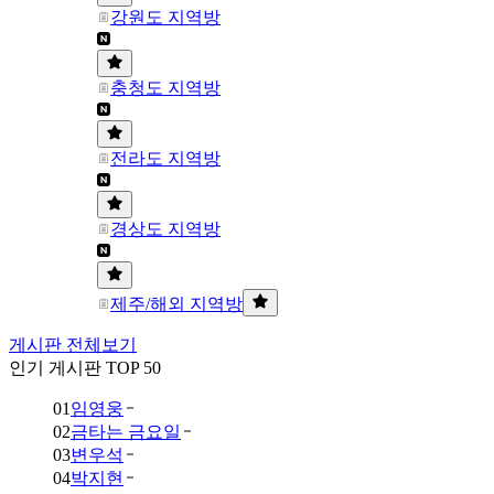
강원도 지역방
충청도 지역방
전라도 지역방
경상도 지역방
제주/해외 지역방
게시판 전체보기
인기 게시판 TOP 50
01
임영웅
02
금타는 금요일
03
변우석
04
박지현