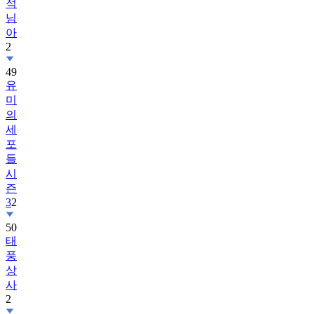
적
님
아
2
49
유
미
의
세
포
들
시
즌
3
2
50
태
풍
상
사
2