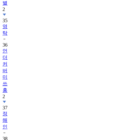
별
2
35
영
탁
36
언
더
커
버
미
쓰
홍
2
37
정
해
인
38