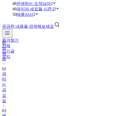
48
은애하는 도적님아
2
49
유미의 세포들 시즌3
2
50
태풍상사
2
궁금한 내용을 검색해보세요
즐겨찾기
01
전체
임
인기글
영
공지
웅
02
금
타
는
금
요
일
03
변