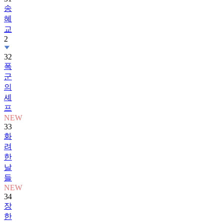
송
혜
교
2
32
폭
군
의
셰
프
NEW
33
화
려
한
날
들
NEW
34
장
한