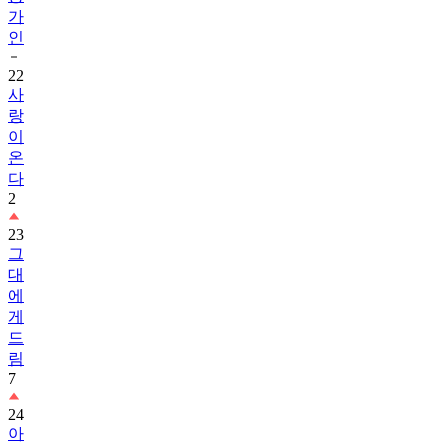
가
인
22
사
랑
이
온
다
2
23
그
대
에
게
드
림
7
24
아