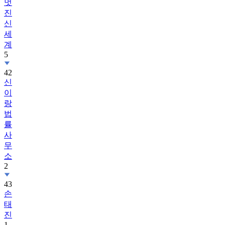
멋
진
신
세
계
5
42
신
이
랑
법
률
사
무
소
2
43
손
태
진
1