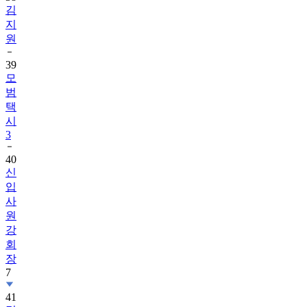
김
지
원
39
모
범
택
시
3
40
신
입
사
원
강
회
장
7
41