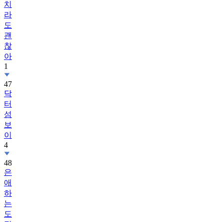
치
라
도
괜
찮
아
1
47
닥
터
섬
보
이
4
48
은
애
하
는
도