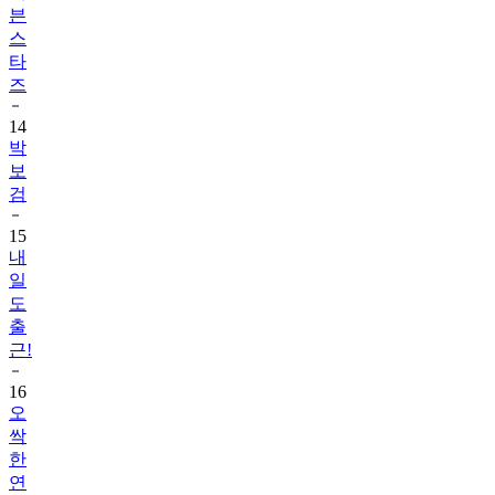
븐
스
타
즈
14
박
보
검
15
내
일
도
출
근!
16
오
싹
한
연