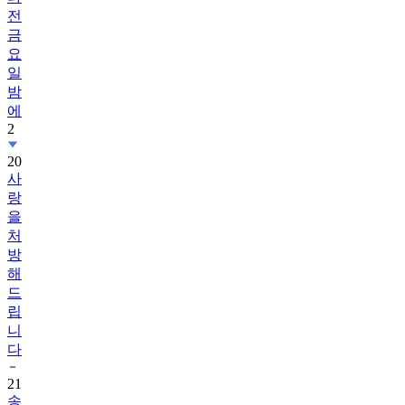
전
금
요
일
밤
에
2
20
사
랑
을
처
방
해
드
립
니
다
21
송