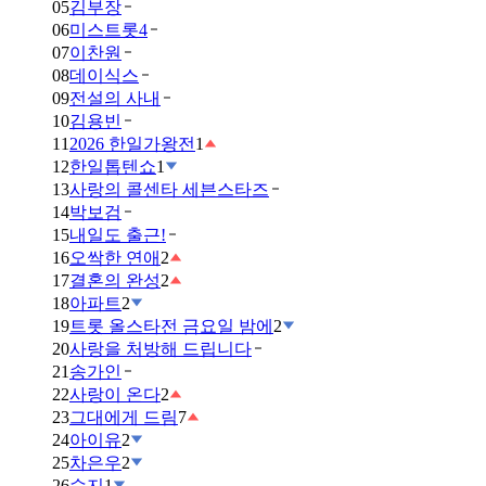
05
김부장
06
미스트롯4
07
이찬원
08
데이식스
09
전설의 사내
10
김용빈
11
2026 한일가왕전
1
12
한일톱텐쇼
1
13
사랑의 콜센타 세븐스타즈
14
박보검
15
내일도 출근!
16
오싹한 연애
2
17
결혼의 완성
2
18
아파트
2
19
트롯 올스타전 금요일 밤에
2
20
사랑을 처방해 드립니다
21
송가인
22
사랑이 온다
2
23
그대에게 드림
7
24
아이유
2
25
차은우
2
26
수지
1