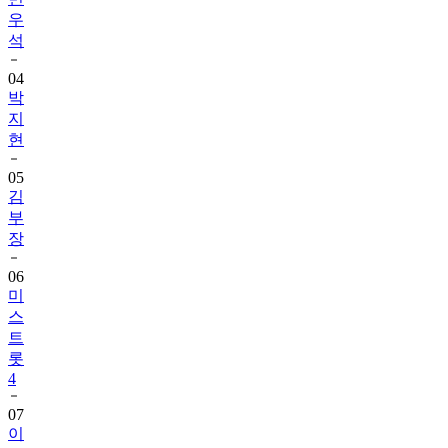
우
석
04
박
지
현
05
김
부
장
06
미
스
트
롯
4
07
이