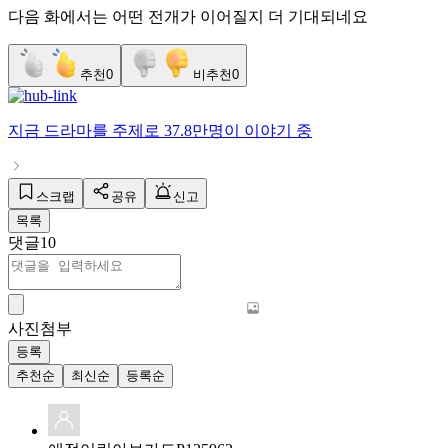
다음 화에서는 어떤 전개가 이어질지 더 기대되네요
추천
0
비추천
0
지금
드라마
를 주제로
37.8만명
이 이야기 중
스크랩
공유
신고
목록
댓글
10
사진첨부
등록
추천순
최신순
등록순