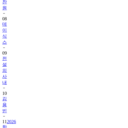
찬
원
08
데
이
식
스
09
전
설
의
사
내
10
김
용
빈
11
2026
한