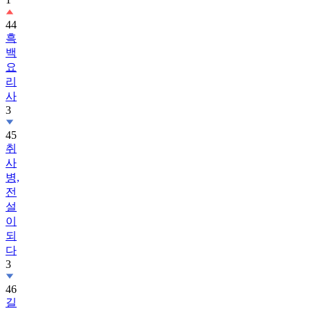
44
흑
백
요
리
사
3
45
취
사
병,
전
설
이
되
다
3
46
길