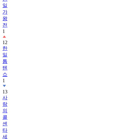
일
가
왕
전
1
12
한
일
톱
텐
쇼
1
13
사
랑
의
콜
센
타
세