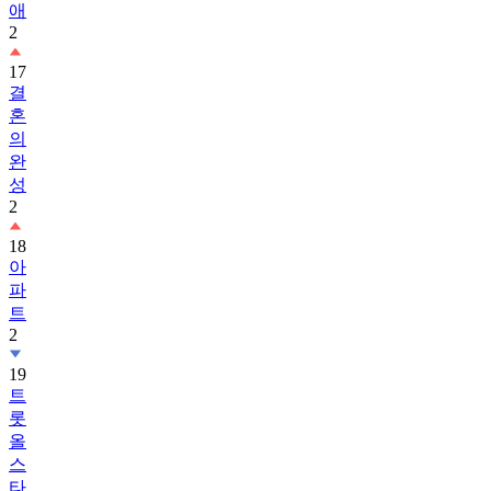
애
2
17
결
혼
의
완
성
2
18
아
파
트
2
19
트
롯
올
스
타