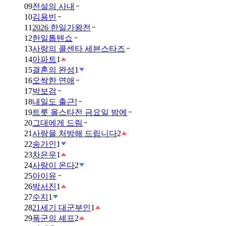
09
전설의 사내
10
김용빈
11
2026 한일가왕전
12
한일톱텐쇼
13
사랑의 콜센타 세븐스타즈
14
아파트
1
15
결혼의 완성
1
16
오싹한 연애
17
박보검
18
내일도 출근!
19
트롯 올스타전 금요일 밤에
20
그대에게 드림
21
사랑을 처방해 드립니다
2
22
송가인
1
23
차은우
1
24
사랑이 온다
2
25
아이유
26
박서진
1
27
수지
1
28
21세기 대군부인
1
29
폭군의 셰프
2