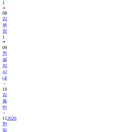
08
김
부
장
1
09
전
설
의
사
내
10
김
용
빈
11
2026
한
일
가
왕