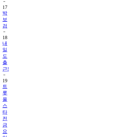
박
보
검
18
내
일
도
출
근!
19
트
롯
올
스
타
전
금
요
일
밤