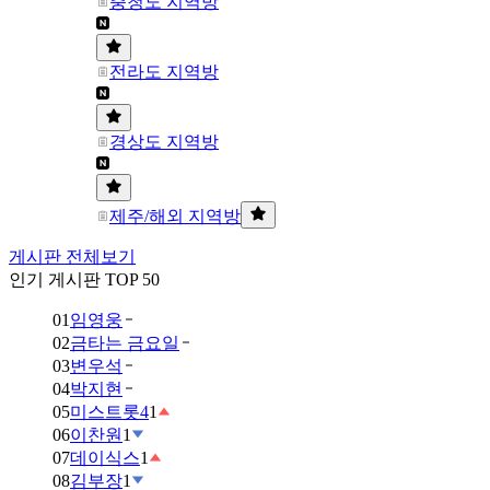
충청도 지역방
전라도 지역방
경상도 지역방
제주/해외 지역방
게시판 전체보기
인기 게시판 TOP 50
01
임영웅
02
금타는 금요일
03
변우석
04
박지현
05
미스트롯4
1
06
이찬원
1
07
데이식스
1
08
김부장
1