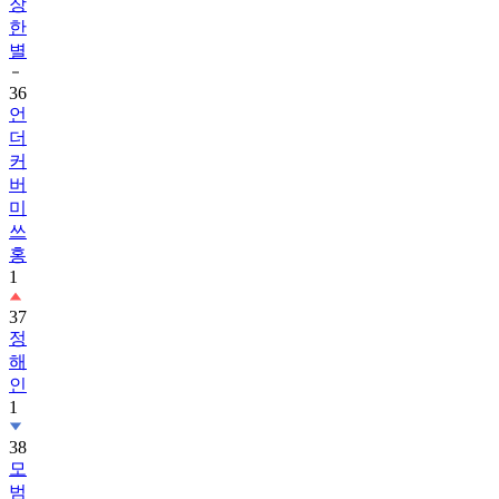
별
36
언
더
커
버
미
쓰
홍
1
37
정
해
인
1
38
모
범
택
시