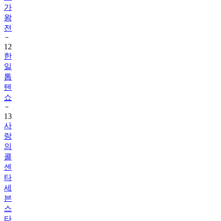
전
12
한
일
톱
텐
쇼
13
사
랑
의
콜
센
타
세
븐
스
타
즈