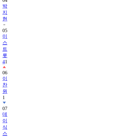
지
현
05
미
스
트
롯
4
1
06
이
찬
원
1
07
데
이
식
스
1