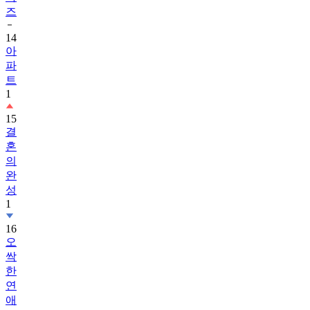
14
아
파
트
1
15
결
혼
의
완
성
1
16
오
싹
한
연
애
17