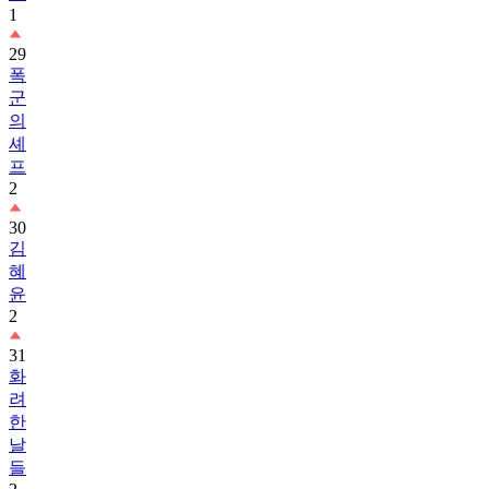
29
폭
군
의
셰
프
2
30
김
혜
윤
2
31
화
려
한
날
들
2