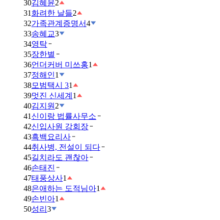
30
김혜윤
2
31
화려한 날들
2
32
가족관계증명서
4
33
송혜교
3
34
영탁
35
장한별
36
언더커버 미쓰홍
1
37
정해인
1
38
모범택시 3
1
39
멋진 신세계
1
40
김지원
2
41
신이랑 법률사무소
42
신입사원 강회장
43
흑백요리사
44
취사병, 전설이 되다
45
길치라도 괜찮아
46
손태진
47
태풍상사
1
48
은애하는 도적님아
1
49
손빈아
1
50
성리
3