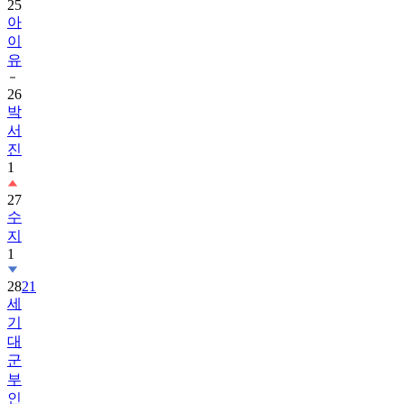
이
유
26
박
서
진
1
27
수
지
1
28
21
세
기
대
군
부
인
1