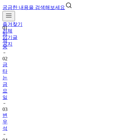
궁금한 내용을 검색해보세요
01
임
즐겨찾기
영
전체
웅
인기글
공지
02
금
타
는
금
요
일
03
변
우
석
04
박