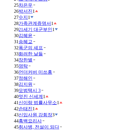
25
차은우
26
박서진
1
27
수지
1
28
가족관계증명서
1
29
21세기 대군부인
1
30
김혜윤
31
송혜교
32
폭군의 셰프
33
화려한 날들
34
장한별
35
영탁
36
언더커버 미쓰홍
37
정해인
38
김지원
39
모범택시 3
40
멋진 신세계
1
41
신이랑 법률사무소
1
42
손태진
1
43
신입사원 강회장
3
44
흑백요리사
45
취사병, 전설이 되다