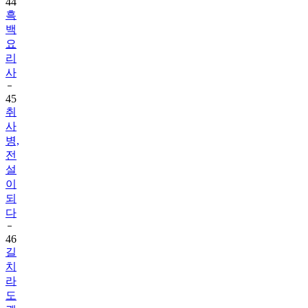
44
흑
백
요
리
사
45
취
사
병,
전
설
이
되
다
46
길
치
라
도