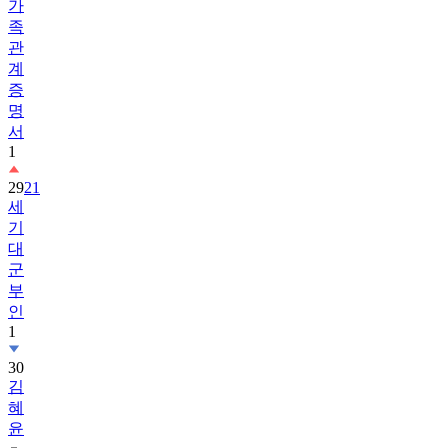
가
족
관
계
증
명
서
1
29
21
세
기
대
군
부
인
1
30
김
혜
윤