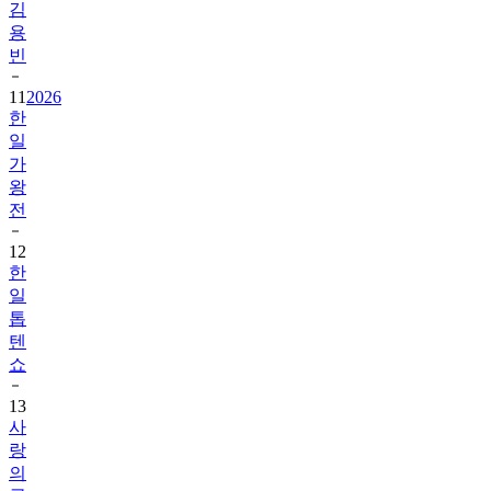
김
용
빈
11
2026
한
일
가
왕
전
12
한
일
톱
텐
쇼
13
사
랑
의