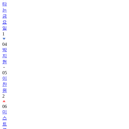
타
는
금
요
일
1
04
박
지
현
05
이
찬
원
2
06
미
스
트