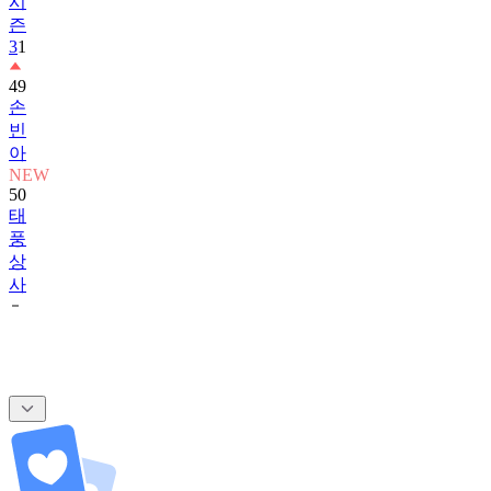
시
즌
3
1
49
손
빈
아
NEW
50
태
풍
상
사