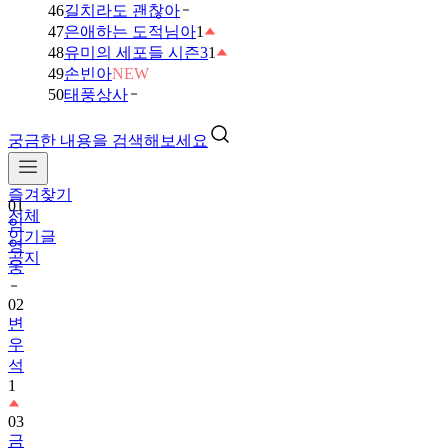
46
길치라도 괜찮아
47
은애하는 도적님아
1
48
유미의 세포들 시즌3
1
49
손빈아
NEW
50
태풍상사
궁금한 내용을 검색해보세요
즐겨찾기
01
전체
임
인기글
영
공지
웅
02
변
우
석
1
03
금