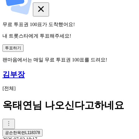
무료 투표권
100
표
가 도착했어요!
내 트롯스타에게 투표해주세요!
투표하기
팬마음에서는
매일
무료 투표권
100
표를 드려요!
김부장
[
전체
]
옥태연님 나오신다고하네요
공손한목련L118378