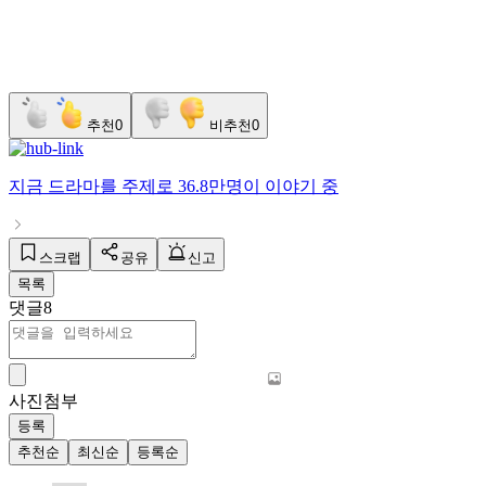
추천
0
비추천
0
지금
드라마
를 주제로
36.8만명
이 이야기 중
스크랩
공유
신고
목록
댓글
8
사진첨부
등록
추천순
최신순
등록순