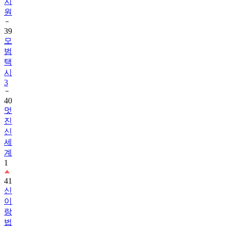
지
원
39
모
범
택
시
3
40
멋
진
신
세
계
1
41
신
이
랑
법