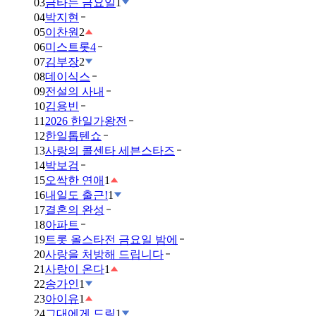
03
금타는 금요일
1
04
박지현
05
이찬원
2
06
미스트롯4
07
김부장
2
08
데이식스
09
전설의 사내
10
김용빈
11
2026 한일가왕전
12
한일톱텐쇼
13
사랑의 콜센타 세븐스타즈
14
박보검
15
오싹한 연애
1
16
내일도 출근!
1
17
결혼의 완성
18
아파트
19
트롯 올스타전 금요일 밤에
20
사랑을 처방해 드립니다
21
사랑이 온다
1
22
송가인
1
23
아이유
1
24
그대에게 드림
1