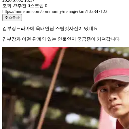
2026.07.02 18:17
조회
23
추천
0
스크랩
0
https://fanmaum.com/community/managerkim/132347123
주소복사
김부장드라마에 옥태연님 스틸컷사진이 떴네요
김부장과 어떤 관계의 있는 인물인지 궁금증이 커져갑니다