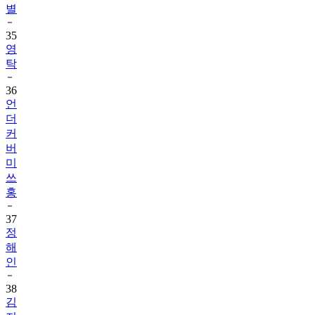
별
35
영
탁
36
언
더
커
버
미
쓰
홍
37
정
해
인
38
김