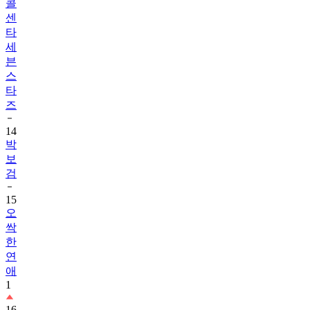
콜
센
타
세
븐
스
타
즈
14
박
보
검
15
오
싹
한
연
애
1
16