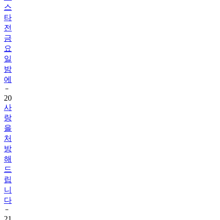
스
타
전
금
요
일
밤
에
20
사
랑
을
처
방
해
드
립
니
다
21