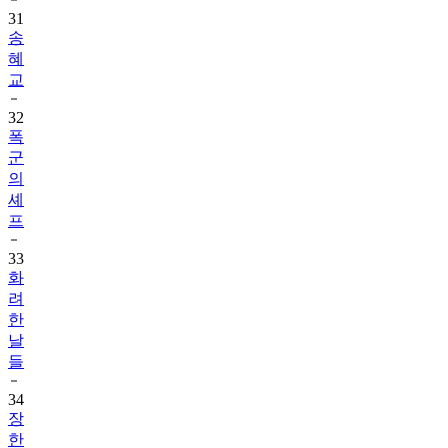
31
송
혜
교
32
폭
군
의
셰
프
33
화
려
한
날
들
34
장
한