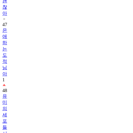
괜
찮
아
47
은
애
하
는
도
적
님
아
1
48
유
미
의
세
포
들