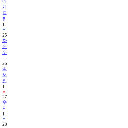
에
게
드
림
1
25
차
은
우
26
박
서
진
1
27
수
지
1
28