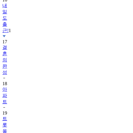
내
일
도
출
근!
1
17
결
혼
의
완
성
18
아
파
트
19
트
롯
올