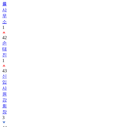
률
사
무
소
1
42
손
태
진
1
43
신
입
사
원
강
회
장
3