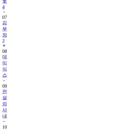
롯
4
07
김
부
장
2
08
데
이
식
스
09
전
설
의
사
내
10