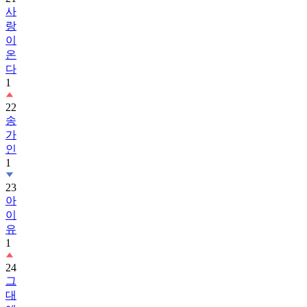
사
랑
이
온
다
1
22
송
가
인
1
23
아
이
유
1
24
그
대