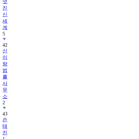
멋
진
신
세
계
5
42
신
이
랑
법
률
사
무
소
2
43
손
태
진
1