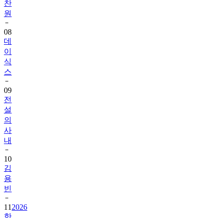
찬
원
08
데
이
식
스
09
전
설
의
사
내
10
김
용
빈
11
2026
한