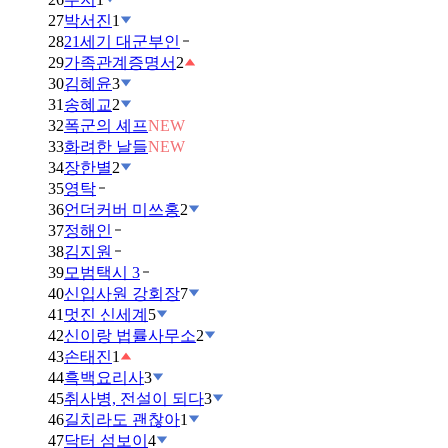
27
박서진
1
28
21세기 대군부인
29
가족관계증명서
2
30
김혜윤
3
31
송혜교
2
32
폭군의 셰프
NEW
33
화려한 날들
NEW
34
장한별
2
35
영탁
36
언더커버 미쓰홍
2
37
정해인
38
김지원
39
모범택시 3
40
신입사원 강회장
7
41
멋진 신세계
5
42
신이랑 법률사무소
2
43
손태진
1
44
흑백요리사
3
45
취사병, 전설이 되다
3
46
길치라도 괜찮아
1
47
닥터 섬보이
4