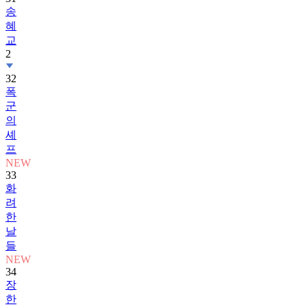
송
혜
교
2
32
폭
군
의
셰
프
NEW
33
화
려
한
날
들
NEW
34
장
한