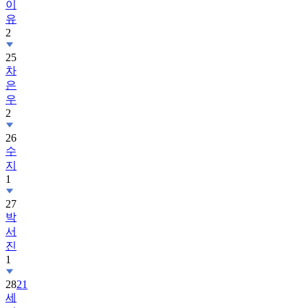
이
유
2
25
차
은
우
2
26
수
지
1
27
박
서
진
1
28
21
세