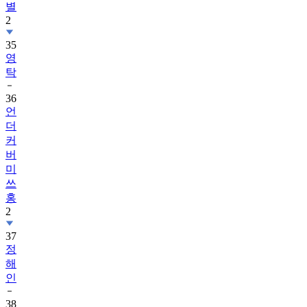
별
2
35
영
탁
36
언
더
커
버
미
쓰
홍
2
37
정
해
인
38