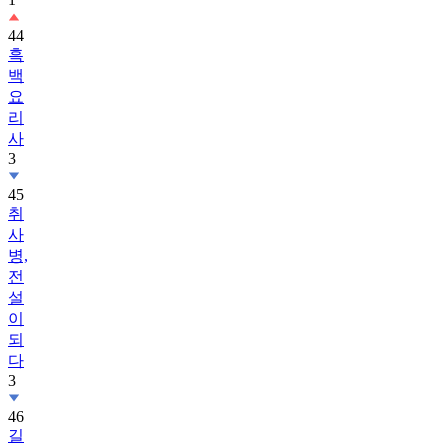
44
흑
백
요
리
사
3
45
취
사
병,
전
설
이
되
다
3
46
길