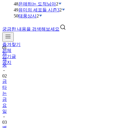
48
은애하는 도적님아
2
49
유미의 세포들 시즌3
2
50
태풍상사
2
궁금한 내용을 검색해보세요
즐겨찾기
01
전체
임
인기글
영
공지
웅
02
금
타
는
금
요
일
03
변