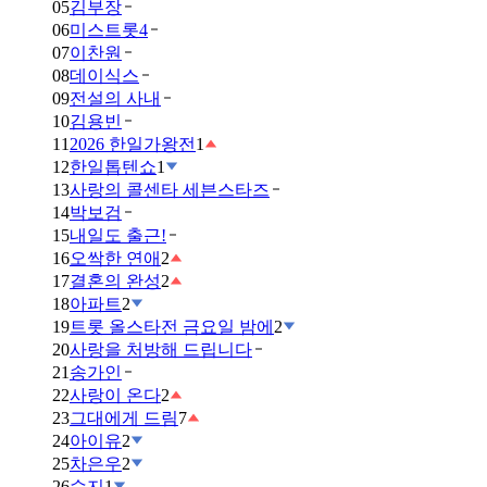
05
김부장
06
미스트롯4
07
이찬원
08
데이식스
09
전설의 사내
10
김용빈
11
2026 한일가왕전
1
12
한일톱텐쇼
1
13
사랑의 콜센타 세븐스타즈
14
박보검
15
내일도 출근!
16
오싹한 연애
2
17
결혼의 완성
2
18
아파트
2
19
트롯 올스타전 금요일 밤에
2
20
사랑을 처방해 드립니다
21
송가인
22
사랑이 온다
2
23
그대에게 드림
7
24
아이유
2
25
차은우
2
26
수지
1