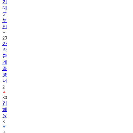
기
대
군
부
인
29
가
족
관
계
증
명
서
2
30
김
혜
윤
3
31