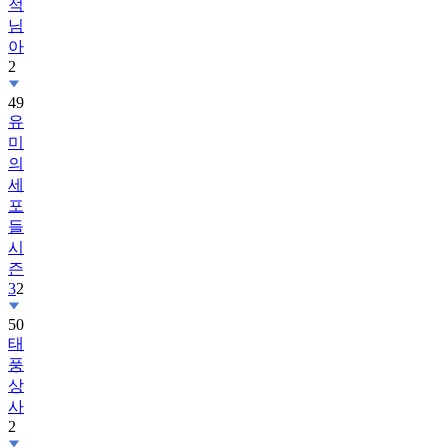
적
님
아
2
49
유
미
의
세
포
들
시
즌
3
2
50
태
풍
상
사
2