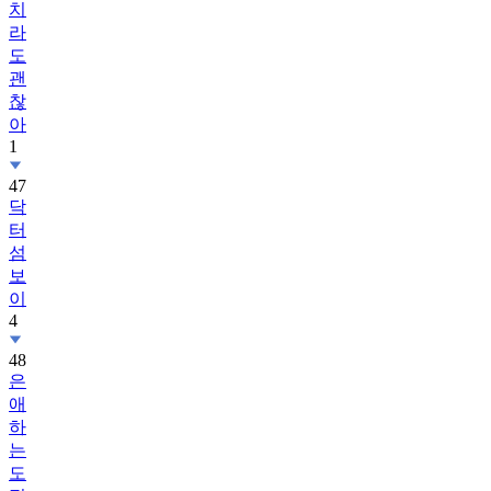
치
라
도
괜
찮
아
1
47
닥
터
섬
보
이
4
48
은
애
하
는
도