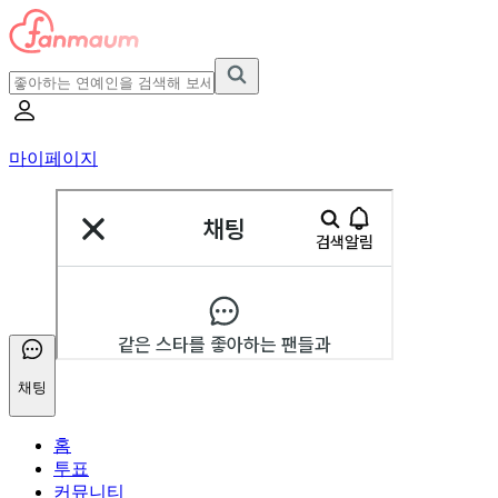
마이페이지
채팅
홈
투표
커뮤니티