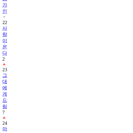
가
인
22
사
랑
이
온
다
2
23
그
대
에
게
드
림
7
24
아