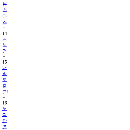
븐
스
타
즈
14
박
보
검
15
내
일
도
출
근!
16
오
싹
한
연