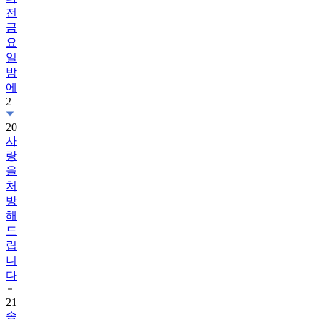
전
금
요
일
밤
에
2
20
사
랑
을
처
방
해
드
립
니
다
21
송