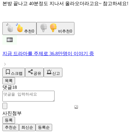
본방 끝나고 40분정도 지나서 올라오더라고요~ 참고하세요!
추천
0
비추천
0
지금
드라마
를 주제로
36.8만명
이 이야기 중
스크랩
공유
신고
목록
댓글
18
사진첨부
등록
추천순
최신순
등록순