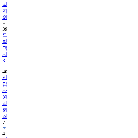
김
지
원
39
모
범
택
시
3
40
신
입
사
원
강
회
장
7
41