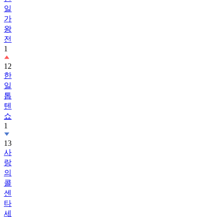
일
가
왕
전
1
12
한
일
톱
텐
쇼
1
13
사
랑
의
콜
센
타
세