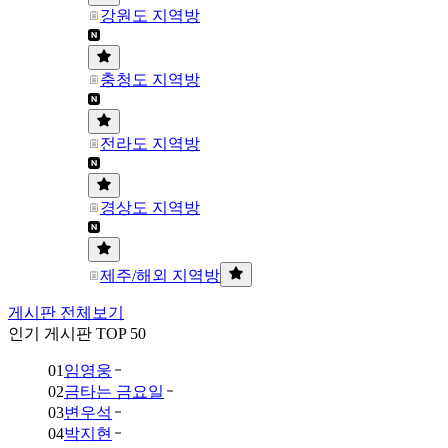
강원도 지역방
충청도 지역방
전라도 지역방
경상도 지역방
제주/해외 지역방
게시판 전체보기
인기 게시판 TOP 50
01
임영웅
02
금타는 금요일
03
변우석
04
박지현