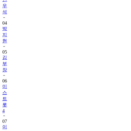
우
석
04
박
지
현
05
김
부
장
06
미
스
트
롯
4
07
이