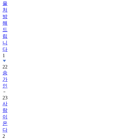
을
처
방
해
드
립
니
다
1
22
송
가
인
23
사
랑
이
온
다
2