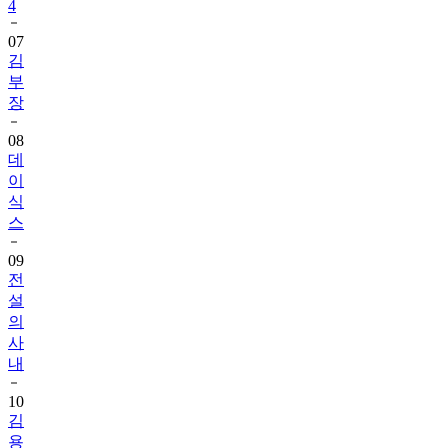
4
07
김
부
장
08
데
이
식
스
09
전
설
의
사
내
10
김
용