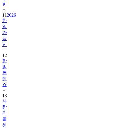
빈
11
2026
한
일
가
왕
전
12
한
일
톱
텐
쇼
13
사
랑
의
콜
센