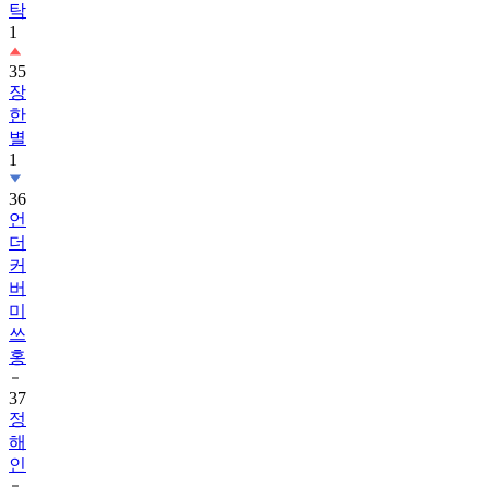
탁
1
35
장
한
별
1
36
언
더
커
버
미
쓰
홍
37
정
해
인