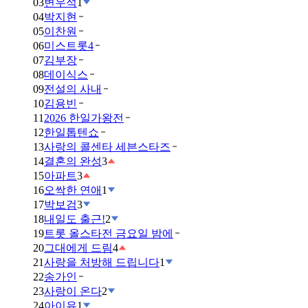
03
변우석
1
04
박지현
05
이찬원
06
미스트롯4
07
김부장
08
데이식스
09
전설의 사내
10
김용빈
11
2026 한일가왕전
12
한일톱텐쇼
13
사랑의 콜센타 세븐스타즈
14
결혼의 완성
3
15
아파트
3
16
오싹한 연애
1
17
박보검
3
18
내일도 출근!
2
19
트롯 올스타전 금요일 밤에
20
그대에게 드림
4
21
사랑을 처방해 드립니다
1
22
송가인
23
사랑이 온다
2
24
아이유
1