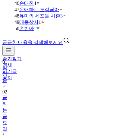
46
손태진
4
47
은애하는 도적님아
48
유미의 세포들 시즌3
49
태풍상사
1
50
손빈아
1
궁금한 내용을 검색해보세요
즐겨찾기
01
전체
임
인기글
영
공지
웅
02
금
타
는
금
요
일