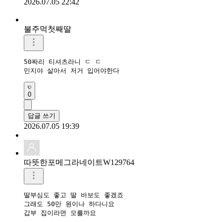
2026.07.05 22:42
불주먹첫째딸
50짜리 티셔츠라니 ㄷ ㄷ

민지야 살아서 저거 입어야한다
0
답글 쓰기
2026.07.05 19:39
따뜻한포메그라네이트W129764
딸부심도 좋고 딸 바보도 좋겠죠 

그래도 50만 원이나 하다니요 

갑부 집이라면 모를까요