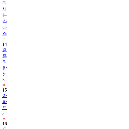
타
세
븐
스
타
즈
14
결
혼
의
완
성
3
15
아
파
트
3
16