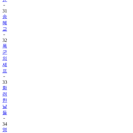
31
송
혜
교
32
폭
군
의
셰
프
33
화
려
한
날
들
34
영