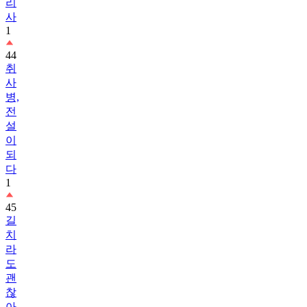
리
사
1
44
취
사
병,
전
설
이
되
다
1
45
길
치
라
도
괜
찮
아