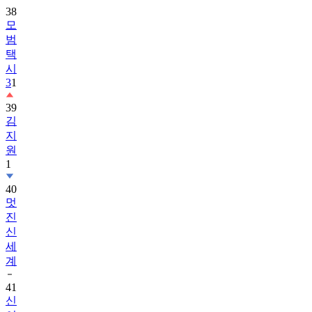
38
모
범
택
시
3
1
39
김
지
원
1
40
멋
진
신
세
계
41
신