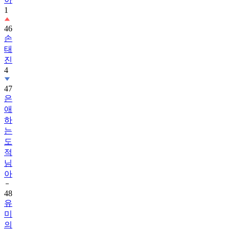
1
46
손
태
진
4
47
은
애
하
는
도
적
님
아
48
유
미
의