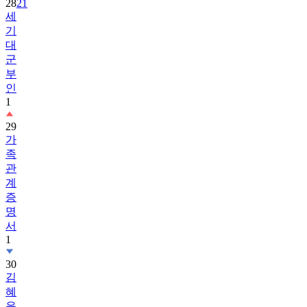
28
21
세
기
대
군
부
인
1
29
가
족
관
계
증
명
서
1
30
김
혜
윤