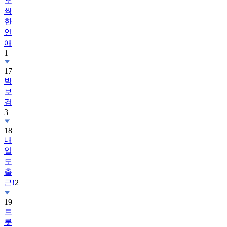
오
싹
한
연
애
1
17
박
보
검
3
18
내
일
도
출
근!
2
19
트
롯