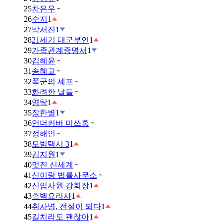
25
차은우
26
수지
1
27
박서진
1
28
21세기 대군부인
1
29
가족관계증명서
1
30
김혜윤
31
송혜교
32
폭군의 셰프
33
화려한 날들
34
영탁
1
35
장한별
1
36
언더커버 미쓰홍
37
정해인
38
모범택시 3
1
39
김지원
1
40
멋진 신세계
41
신이랑 법률사무소
42
신입사원 강회장
1
43
흑백요리사
1
44
취사병, 전설이 되다
1
45
길치라도 괜찮아
1