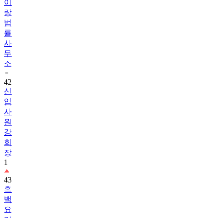
이
랑
법
률
사
무
소
42
신
입
사
원
강
회
장
1
43
흑
백
요