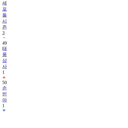
세
포
들
시
즌
3
49
태
풍
상
사
1
50
손
빈
아
1