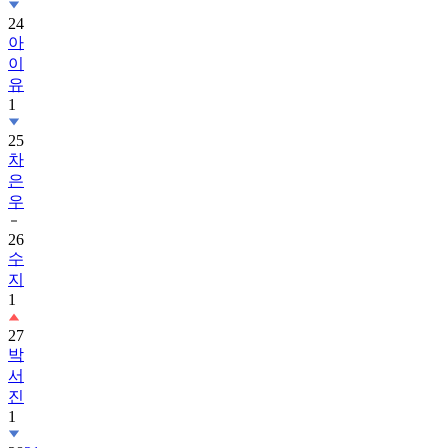
24
아
이
유
1
25
차
은
우
26
수
지
1
27
박
서
진
1