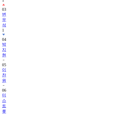
1
03
변
우
석
1
04
박
지
현
05
이
찬
원
06
미
스
트
롯