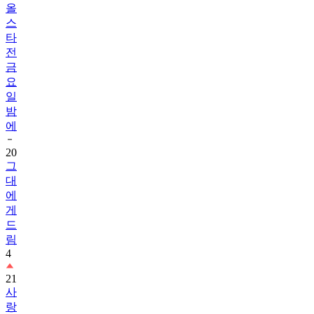
올
스
타
전
금
요
일
밤
에
20
그
대
에
게
드
림
4
21
사
랑