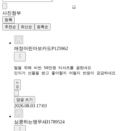
사진첨부
등록
추천순
최신순
등록순
애정어린아보카도P125962
딸을 위해 비싼 50만원 티셔츠를 골랐네요 

민지가 선물을 받고 좋아할지 어떨지 반응이 궁금하네요 
0
답글 쓰기
2026.08.03 17:03
심쿵하는앵무새I1789524