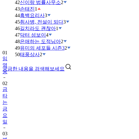
42
신이랑 법률사무소
2
43
손태진
1
44
흑백요리사
3
45
취사병, 전설이 되다
3
46
길치라도 괜찮아
1
47
닥터 섬보이
4
48
은애하는 도적님아
2
49
유미의 세포들 시즌3
2
01
50
태풍상사
2
임
영
궁금한 내용을 검색해보세요
웅
02
금
타
는
금
요
일
03