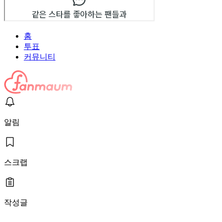
홈
투표
커뮤니티
알림
스크랩
작성글