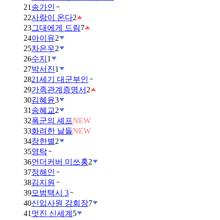
21
송가인
22
사랑이 온다
2
23
그대에게 드림
7
24
아이유
2
25
차은우
2
26
수지
1
27
박서진
1
28
21세기 대군부인
29
가족관계증명서
2
30
김혜윤
3
31
송혜교
2
32
폭군의 셰프
NEW
33
화려한 날들
NEW
34
장한별
2
35
영탁
36
언더커버 미쓰홍
2
37
정해인
38
김지원
39
모범택시 3
40
신입사원 강회장
7
41
멋진 신세계
5