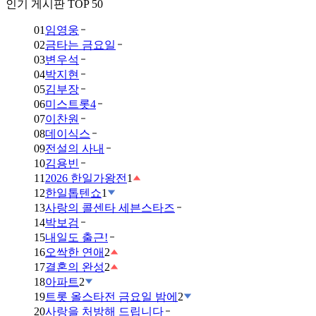
인기 게시판 TOP 50
01
임영웅
02
금타는 금요일
03
변우석
04
박지현
05
김부장
06
미스트롯4
07
이찬원
08
데이식스
09
전설의 사내
10
김용빈
11
2026 한일가왕전
1
12
한일톱텐쇼
1
13
사랑의 콜센타 세븐스타즈
14
박보검
15
내일도 출근!
16
오싹한 연애
2
17
결혼의 완성
2
18
아파트
2
19
트롯 올스타전 금요일 밤에
2
20
사랑을 처방해 드립니다