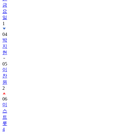
금
요
일
1
04
박
지
현
05
이
찬
원
2
06
미
스
트
롯
4