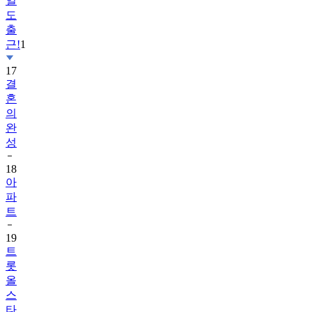
일
도
출
근!
1
17
결
혼
의
완
성
18
아
파
트
19
트
롯
올
스
타