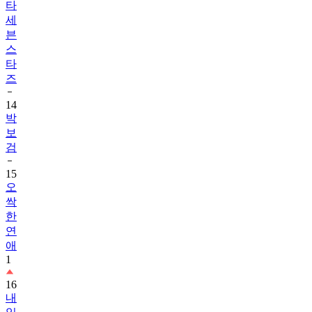
타
세
븐
스
타
즈
14
박
보
검
15
오
싹
한
연
애
1
16
내