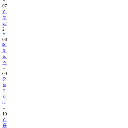
07
김
부
장
2
08
데
이
식
스
09
전
설
의
사
내
10
김
용