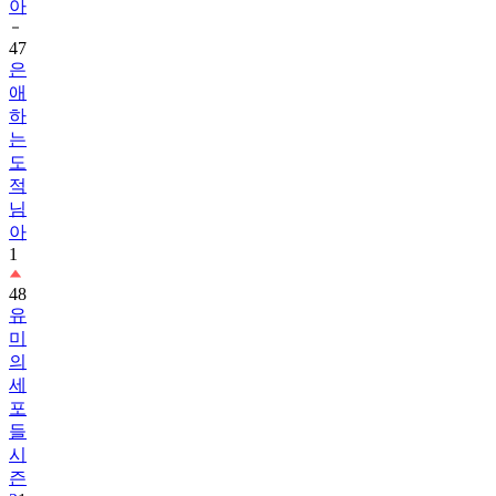
아
47
은
애
하
는
도
적
님
아
1
48
유
미
의
세
포
들
시
즌