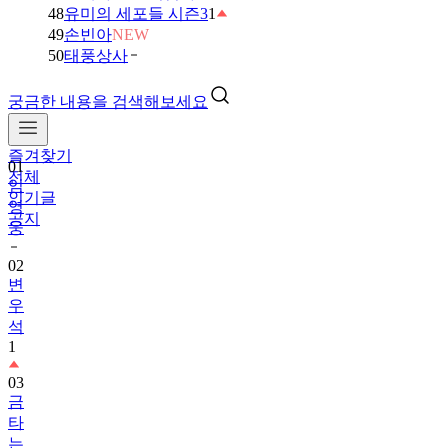
48
유미의 세포들 시즌3
1
49
손빈아
NEW
50
태풍상사
궁금한 내용을 검색해보세요
즐겨찾기
01
전체
임
인기글
영
공지
웅
02
변
우
석
1
03
금
타
는