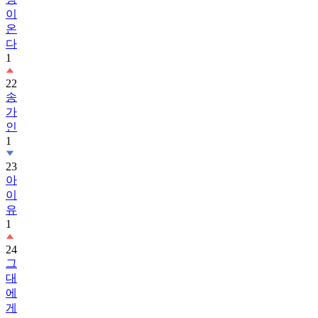
이
온
다
1
22
송
가
인
1
23
아
이
유
1
24
그
대
에
게