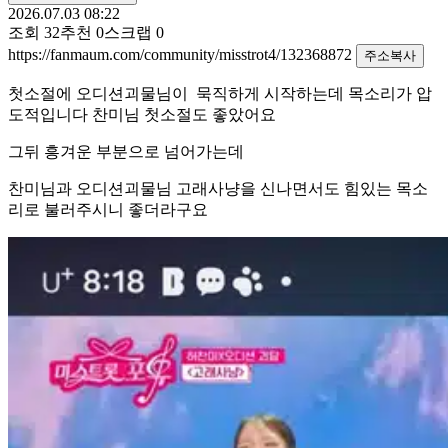
2026.07.03 08:22
조회
32
추천
0
스크랩
0
https://fanmaum.com/community/misstrot4/132368872
주소복사
첫소절에 오디션괴물님이 묵직하게 시작하는데 목소리가 압
도적입니다 찬미님 첫소절도 좋았어요
그뒤 흥겨운 부분으로 넘어가는데
찬미님과 오디션괴물님 고래사냥을 신나면서도 힘있는 목소
리로 불러주시니 좋더라구요