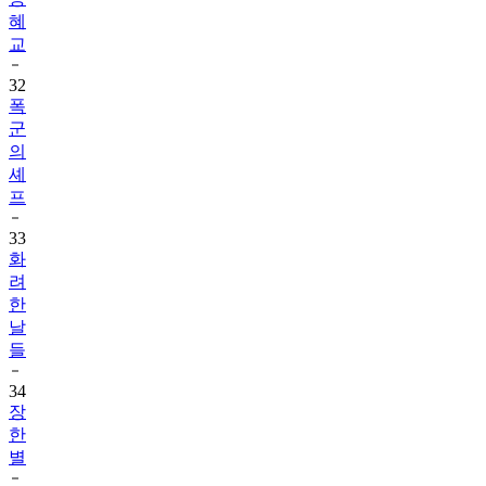
혜
교
32
폭
군
의
셰
프
33
화
려
한
날
들
34
장
한
별