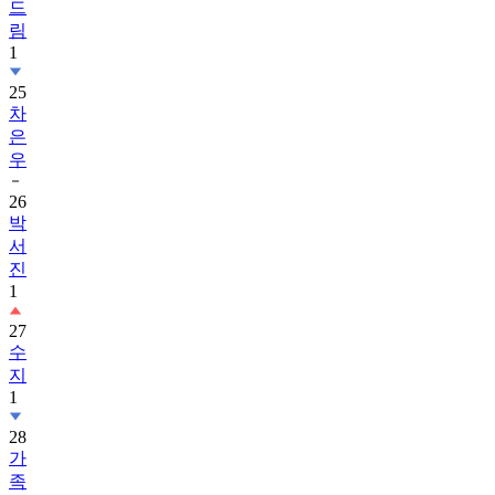
드
림
1
25
차
은
우
26
박
서
진
1
27
수
지
1
28
가
족