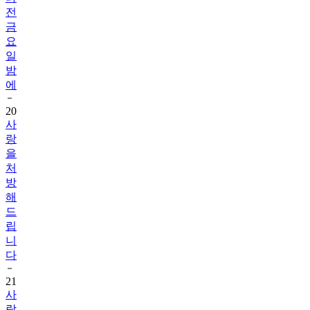
전
금
요
일
밤
에
20
사
랑
을
처
방
해
드
립
니
다
21
사
랑