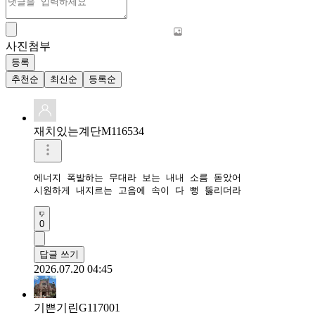
사진첨부
등록
추천순
최신순
등록순
재치있는계단M116534
에너지 폭발하는 무대라 보는 내내 소름 돋았어

시원하게 내지르는 고음에 속이 다 뻥 뚫리더라
0
답글 쓰기
2026.07.20 04:45
기쁜기린G117001