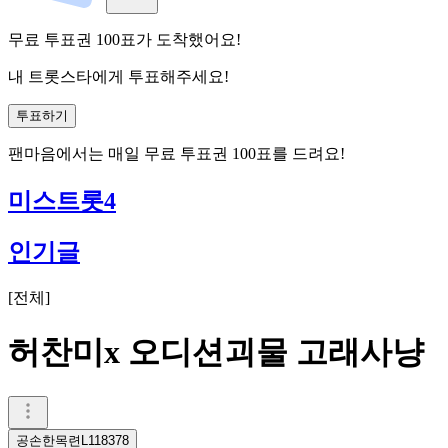
무료 투표권
100
표
가 도착했어요!
내 트롯스타에게 투표해주세요!
투표하기
팬마음에서는
매일
무료 투표권
100
표를 드려요!
미스트롯4
인기글
[
전체
]
허찬미x 오디션괴물 고래사냥
공손한목련L118378