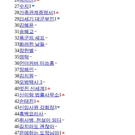
27
수지
1
28
가족관계증명서
1
29
21세기 대군부인
1
30
김혜윤
31
송혜교
32
폭군의 셰프
33
화려한 날들
34
장한별
35
영탁
36
언더커버 미쓰홍
37
정해인
38
김지원
39
모범택시 3
40
멋진 신세계
1
41
신이랑 법률사무소
1
42
손태진
1
43
신입사원 강회장
3
44
흑백요리사
45
취사병, 전설이 되다
46
길치라도 괜찮아
47
은애하는 도적님아
1