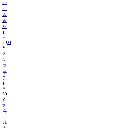
관
계
증
명
서
1
29
21
세
기
대
군
부
인
1
30
김
혜
윤
31
송