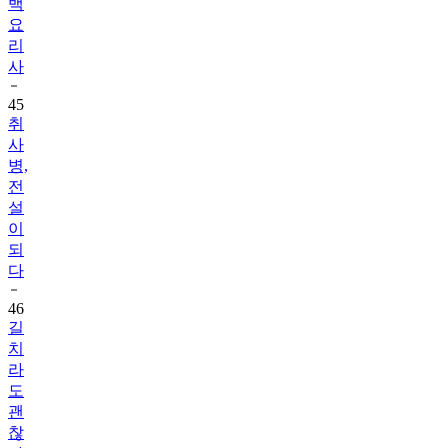
백
요
리
사
45
취
사
병,
전
설
이
되
다
46
길
치
라
도
괜
찮