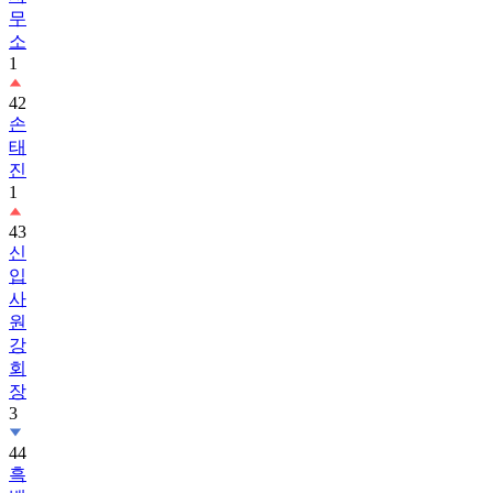
무
소
1
42
손
태
진
1
43
신
입
사
원
강
회
장
3
44
흑