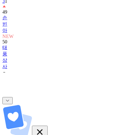
3
1
49
손
빈
아
NEW
50
태
풍
상
사