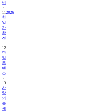
빈
11
2026
한
일
가
왕
전
12
한
일
톱
텐
쇼
13
사
랑
의
콜
센