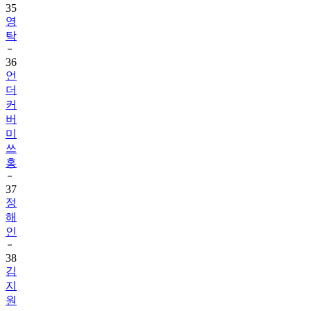
35
영
탁
36
언
더
커
버
미
쓰
홍
37
정
해
인
38
김
지
원