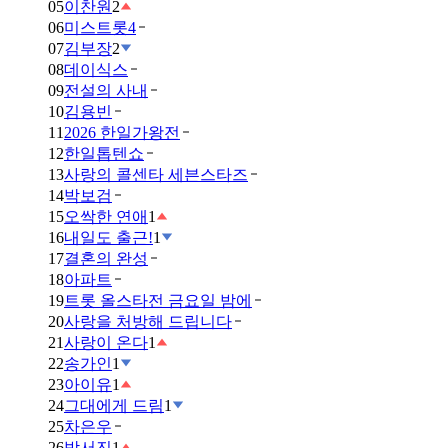
05
이찬원
2
06
미스트롯4
07
김부장
2
08
데이식스
09
전설의 사내
10
김용빈
11
2026 한일가왕전
12
한일톱텐쇼
13
사랑의 콜센타 세븐스타즈
14
박보검
15
오싹한 연애
1
16
내일도 출근!
1
17
결혼의 완성
18
아파트
19
트롯 올스타전 금요일 밤에
20
사랑을 처방해 드립니다
21
사랑이 온다
1
22
송가인
1
23
아이유
1
24
그대에게 드림
1
25
차은우
26
박서진
1