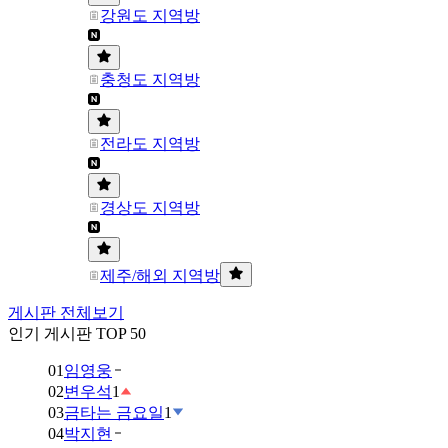
강원도 지역방
충청도 지역방
전라도 지역방
경상도 지역방
제주/해외 지역방
게시판 전체보기
인기 게시판 TOP 50
01
임영웅
02
변우석
1
03
금타는 금요일
1
04
박지현