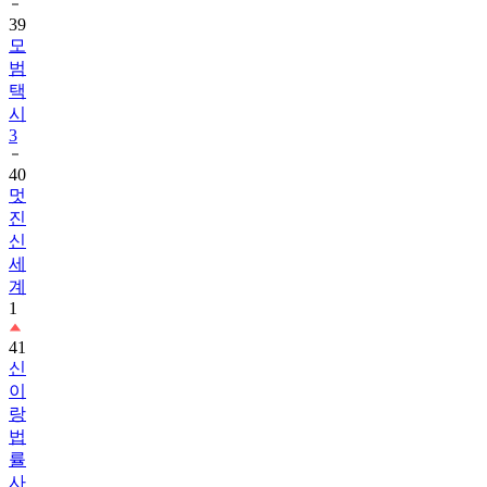
39
모
범
택
시
3
40
멋
진
신
세
계
1
41
신
이
랑
법
률
사