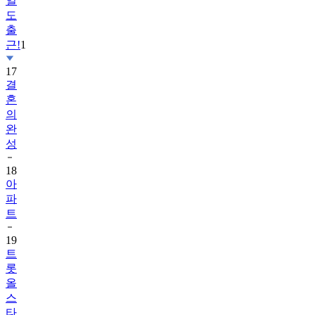
일
도
출
근!
1
17
결
혼
의
완
성
18
아
파
트
19
트
롯
올
스
타