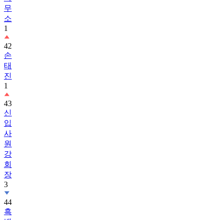
무
소
1
42
손
태
진
1
43
신
입
사
원
강
회
장
3
44
흑