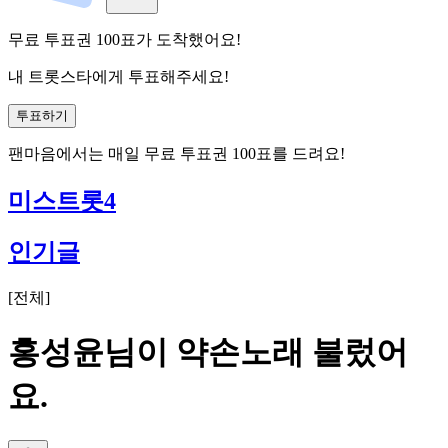
무료 투표권
100
표
가 도착했어요!
내 트롯스타에게 투표해주세요!
투표하기
팬마음에서는
매일
무료 투표권
100
표를 드려요!
미스트롯4
인기글
[
전체
]
홍성윤님이 약손노래 불렀어
요.