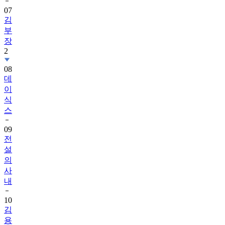
07
김
부
장
2
08
데
이
식
스
09
전
설
의
사
내
10
김
용