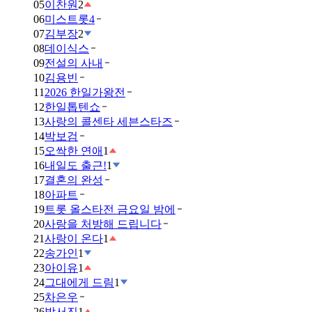
05
이찬원
2
06
미스트롯4
07
김부장
2
08
데이식스
09
전설의 사내
10
김용빈
11
2026 한일가왕전
12
한일톱텐쇼
13
사랑의 콜센타 세븐스타즈
14
박보검
15
오싹한 연애
1
16
내일도 출근!
1
17
결혼의 완성
18
아파트
19
트롯 올스타전 금요일 밤에
20
사랑을 처방해 드립니다
21
사랑이 온다
1
22
송가인
1
23
아이유
1
24
그대에게 드림
1
25
차은우
26
박서진
1