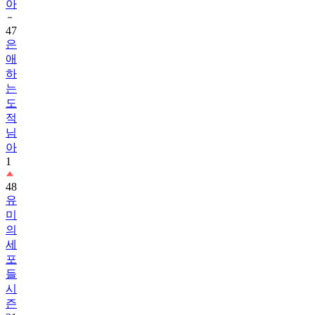
아
47
은
애
하
는
도
적
님
아
1
48
유
미
의
세
포
들
시
즌