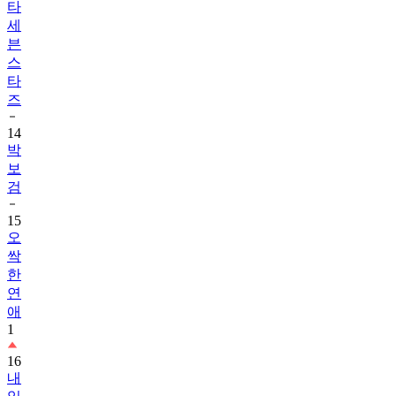
타
세
븐
스
타
즈
14
박
보
검
15
오
싹
한
연
애
1
16
내