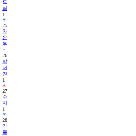
드
림
1
25
차
은
우
26
박
서
진
1
27
수
지
1
28
가
족