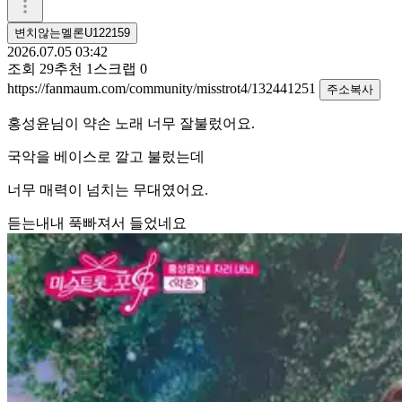
변치않는멜론U122159
2026.07.05 03:42
조회
29
추천
1
스크랩
0
https://fanmaum.com/community/misstrot4/132441251
주소복사
홍성윤님이 약손 노래 너무 잘불렀어요.
국악을 베이스로 깔고 불렀는데
너무 매력이 넘치는 무대였어요.
듣는내내 푹빠져서 들었네요