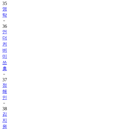
35
영
탁
36
언
더
커
버
미
쓰
홍
37
정
해
인
38
김
지
원