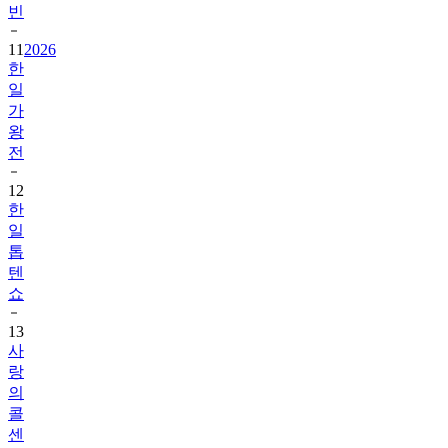
빈
11
2026
한
일
가
왕
전
12
한
일
톱
텐
쇼
13
사
랑
의
콜
센