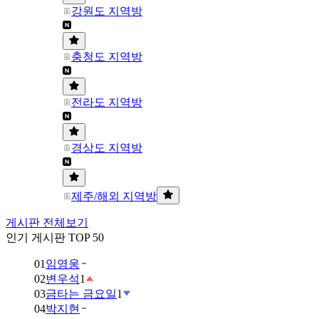
강원도 지역방
충청도 지역방
전라도 지역방
경상도 지역방
제주/해외 지역방
게시판 전체보기
인기 게시판 TOP 50
01
임영웅
02
변우석
1
03
금타는 금요일
1
04
박지현