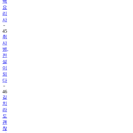
백
요
리
사
45
취
사
병,
전
설
이
되
다
46
길
치
라
도
괜
찮