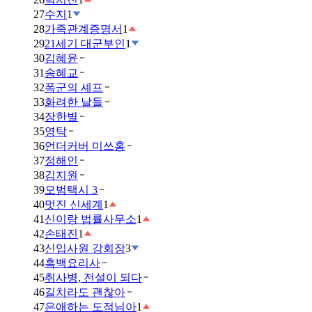
27
수지
1
28
가족관계증명서
1
29
21세기 대군부인
1
30
김혜윤
31
송혜교
32
폭군의 셰프
33
화려한 날들
34
장한별
35
영탁
36
언더커버 미쓰홍
37
정해인
38
김지원
39
모범택시 3
40
멋진 신세계
1
41
신이랑 법률사무소
1
42
손태진
1
43
신입사원 강회장
3
44
흑백요리사
45
취사병, 전설이 되다
46
길치라도 괜찮아
47
은애하는 도적님아
1