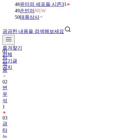
48
유미의 세포들 시즌3
1
49
손빈아
NEW
50
태풍상사
궁금한 내용을 검색해보세요
즐겨찾기
01
전체
임
인기글
영
공지
웅
02
변
우
석
1
03
금
타
는