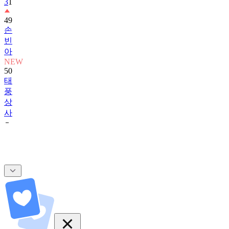
3
1
49
손
빈
아
NEW
50
태
풍
상
사