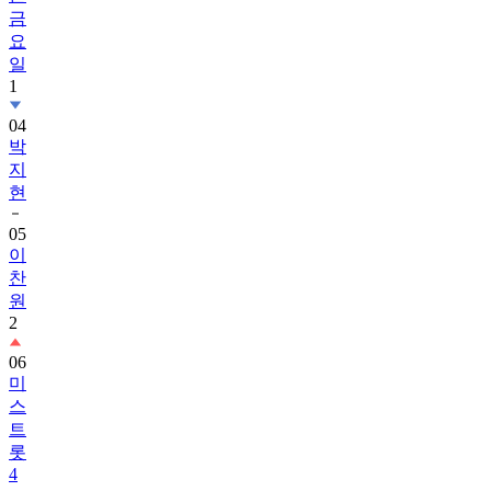
금
요
일
1
04
박
지
현
05
이
찬
원
2
06
미
스
트
롯
4