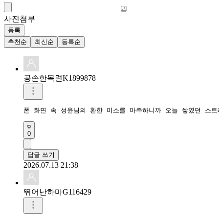
사진첨부
등록
추천순
최신순
등록순
공손한목련K1899878
폰 화면 속 성윤님의 환한 미소를 마주하니까 오늘 쌓였던 스트
0
답글 쓰기
2026.07.13 21:38
뛰어난하마G116429