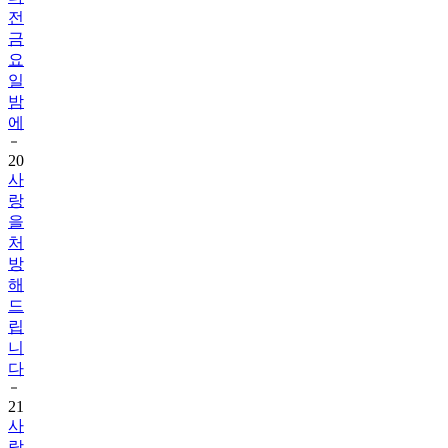
전
금
요
일
밤
에
20
사
랑
을
처
방
해
드
립
니
다
21
사
랑