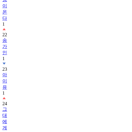
이
온
다
1
22
송
가
인
1
23
아
이
유
1
24
그
대
에
게