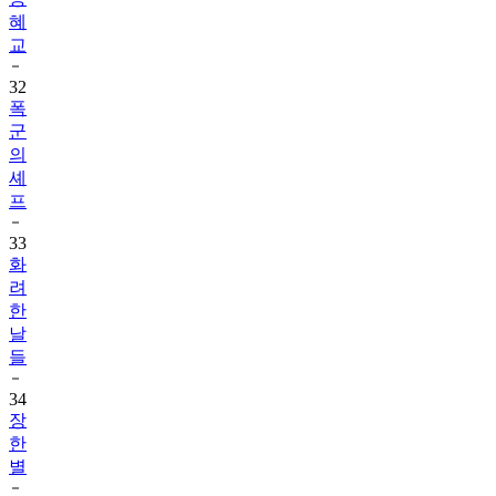
혜
교
32
폭
군
의
셰
프
33
화
려
한
날
들
34
장
한
별