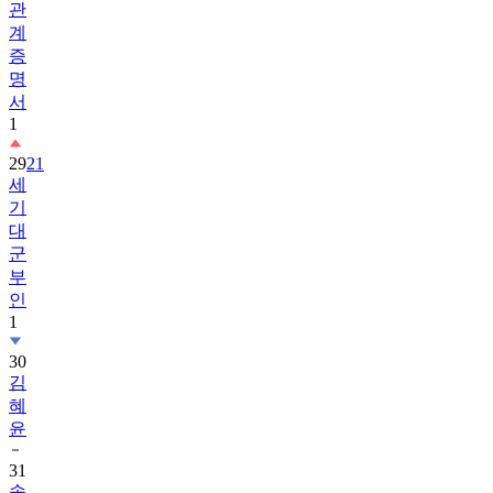
관
계
증
명
서
1
29
21
세
기
대
군
부
인
1
30
김
혜
윤
31
송