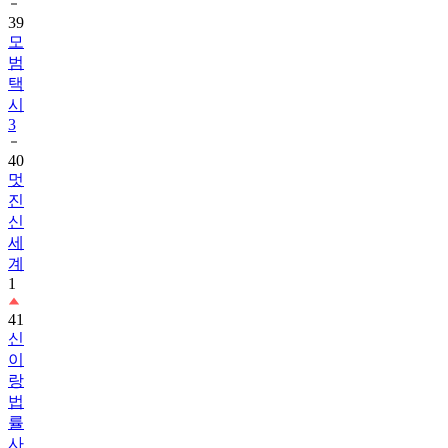
39
모
범
택
시
3
40
멋
진
신
세
계
1
41
신
이
랑
법
률
사