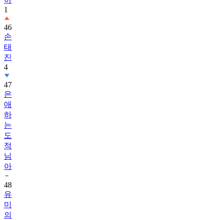
1
46
손
태
진
4
47
은
애
하
는
도
적
님
아
48
유
미
의