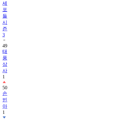
세
포
들
시
즌
3
49
태
풍
상
사
1
50
손
빈
아
1