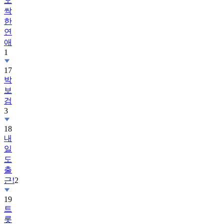
오
싹
한
연
애
1
17
박
보
검
3
18
내
일
도
출
근!
2
19
트
롯