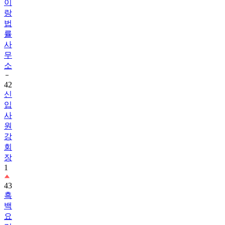
이
랑
법
률
사
무
소
42
신
입
사
원
강
회
장
1
43
흑
백
요