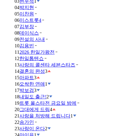
03
변우석
1
04
박지현
05
이찬원
06
미스트롯4
07
김부장
08
데이식스
09
전설의 사내
10
김용빈
11
2026 한일가왕전
12
한일톱텐쇼
13
사랑의 콜센타 세븐스타즈
14
결혼의 완성
3
15
아파트
3
16
오싹한 연애
1
17
박보검
3
18
내일도 출근!
2
19
트롯 올스타전 금요일 밤에
20
그대에게 드림
4
21
사랑을 처방해 드립니다
1
22
송가인
23
사랑이 온다
2
24
아이유
1