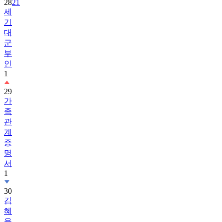
28
21
세
기
대
군
부
인
1
29
가
족
관
계
증
명
서
1
30
김
혜
윤