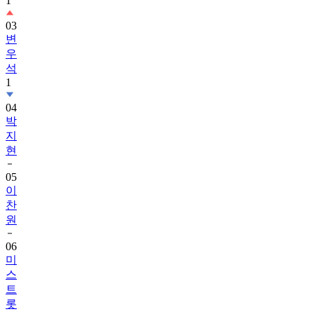
1
03
변
우
석
1
04
박
지
현
05
이
찬
원
06
미
스
트
롯