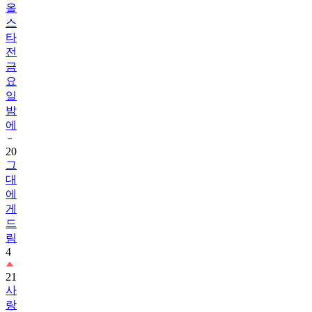
올
스
타
전
금
요
일
밤
에
20
그
대
에
게
드
림
4
21
사
랑