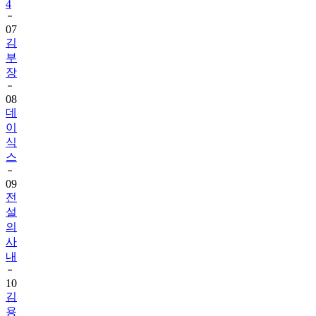
4
07
김
부
장
08
데
이
식
스
09
전
설
의
사
내
10
김
용