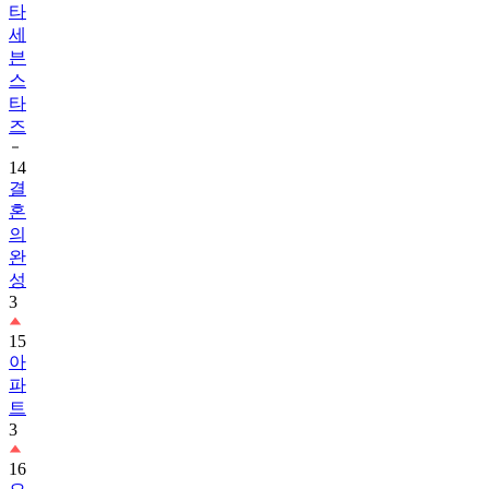
타
세
븐
스
타
즈
14
결
혼
의
완
성
3
15
아
파
트
3
16