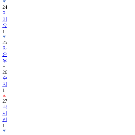
24
아
이
유
1
25
차
은
우
26
수
지
1
27
박
서
진
1