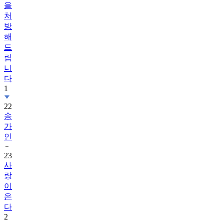
을
처
방
해
드
립
니
다
1
22
송
가
인
23
사
랑
이
온
다
2