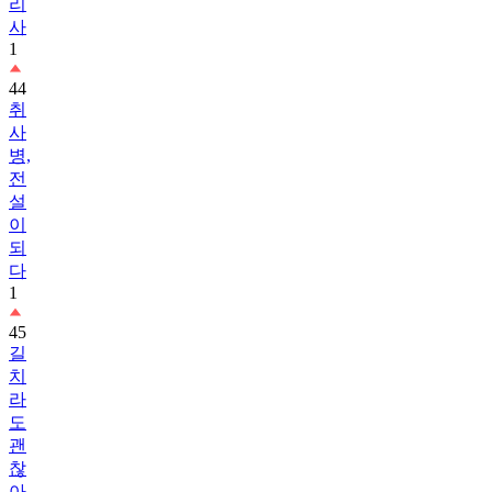
리
사
1
44
취
사
병,
전
설
이
되
다
1
45
길
치
라
도
괜
찮
아