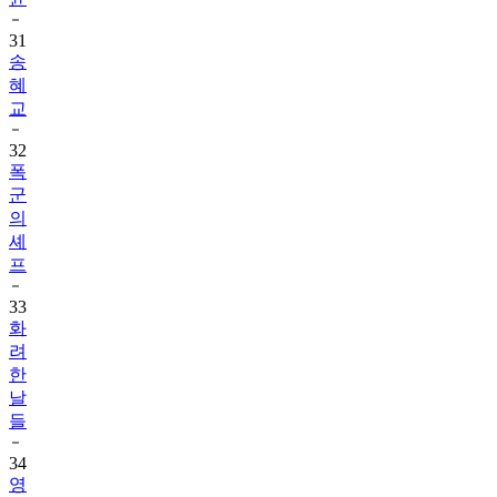
31
송
혜
교
32
폭
군
의
셰
프
33
화
려
한
날
들
34
영