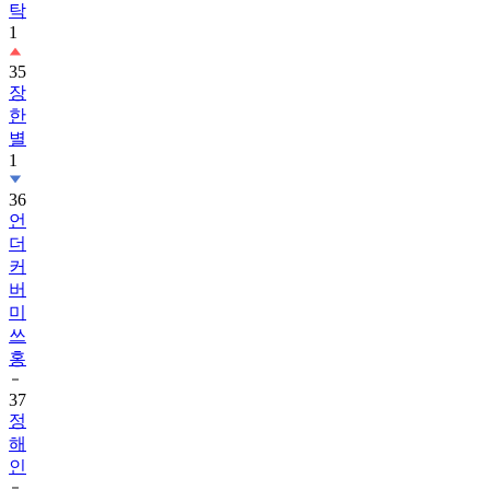
탁
1
35
장
한
별
1
36
언
더
커
버
미
쓰
홍
37
정
해
인