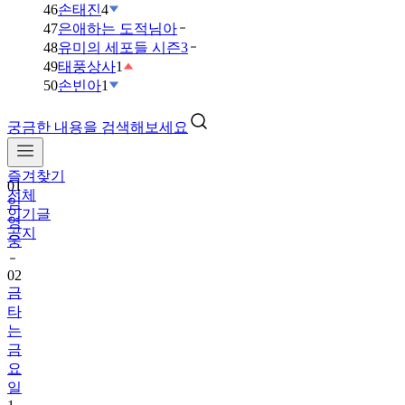
46
손태진
4
47
은애하는 도적님아
48
유미의 세포들 시즌3
49
태풍상사
1
50
손빈아
1
궁금한 내용을 검색해보세요
즐겨찾기
01
전체
임
인기글
영
공지
웅
02
금
타
는
금
요
일