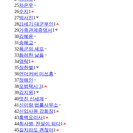
25
차은우
26
수지
1
27
박서진
1
28
21세기 대군부인
1
29
가족관계증명서
1
30
김혜윤
31
송혜교
32
폭군의 셰프
33
화려한 날들
34
영탁
1
35
장한별
1
36
언더커버 미쓰홍
37
정해인
38
모범택시 3
1
39
김지원
1
40
멋진 신세계
41
신이랑 법률사무소
42
신입사원 강회장
1
43
흑백요리사
1
44
취사병, 전설이 되다
1
45
길치라도 괜찮아
1