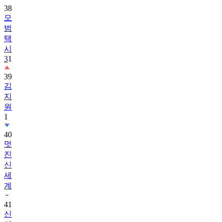
38
모
범
택
시
3
1
39
김
지
원
1
40
멋
진
신
세
계
41
신