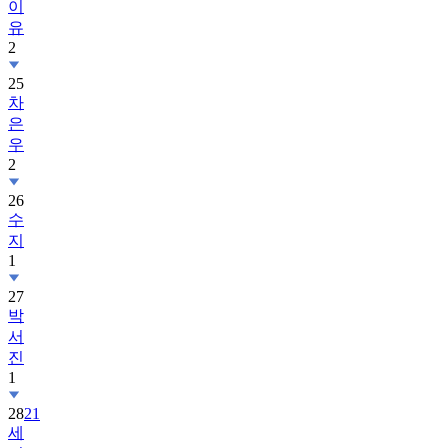
이
유
2
25
차
은
우
2
26
수
지
1
27
박
서
진
1
28
21
세