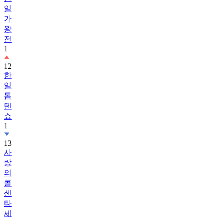
일
가
왕
전
1
12
한
일
톱
텐
쇼
1
13
사
랑
의
콜
센
타
세