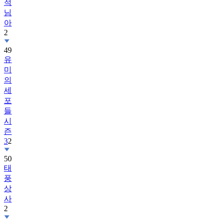
적
님
아
2
49
유
미
의
세
포
들
시
즌
3
2
50
태
풍
상
사
2