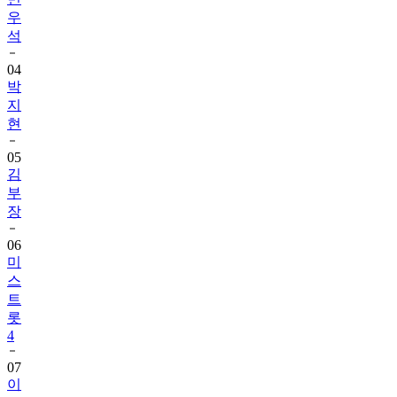
우
석
04
박
지
현
05
김
부
장
06
미
스
트
롯
4
07
이