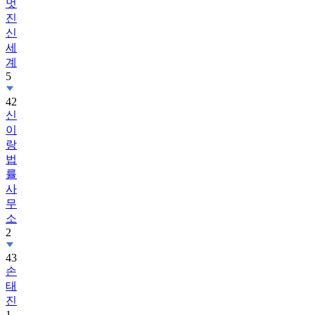
멋
진
신
세
계
5
42
신
이
랑
법
률
사
무
소
2
43
손
태
진
1