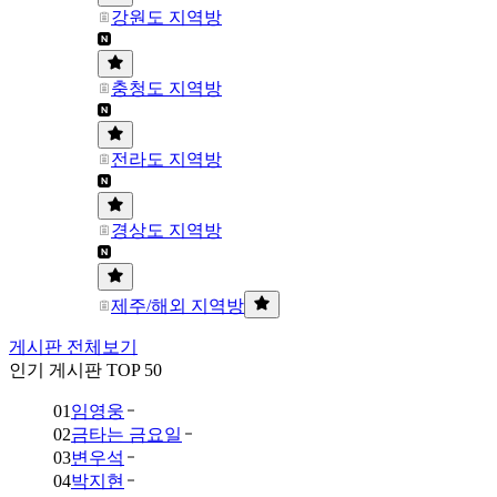
강원도 지역방
충청도 지역방
전라도 지역방
경상도 지역방
제주/해외 지역방
게시판 전체보기
인기 게시판 TOP 50
01
임영웅
02
금타는 금요일
03
변우석
04
박지현