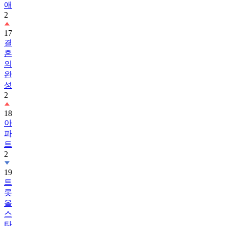
애
2
17
결
혼
의
완
성
2
18
아
파
트
2
19
트
롯
올
스
타