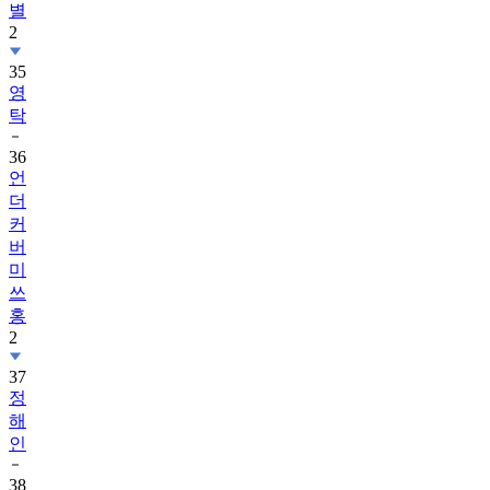
별
2
35
영
탁
36
언
더
커
버
미
쓰
홍
2
37
정
해
인
38