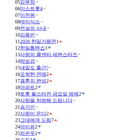
05
김부장
06
미스트롯4
07
이찬원
08
데이식스
09
전설의 사내
10
김용빈
11
2026 한일가왕전
1
12
한일톱텐쇼
1
13
사랑의 콜센타 세븐스타즈
14
박보검
15
내일도 출근!
16
오싹한 연애
2
17
결혼의 완성
2
18
아파트
2
19
트롯 올스타전 금요일 밤에
2
20
사랑을 처방해 드립니다
21
송가인
22
사랑이 온다
2
23
그대에게 드림
7
24
아이유
2
25
차은우
2
26
수지
1