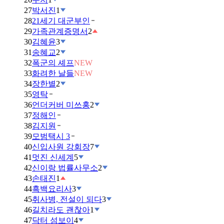
27
박서진
1
28
21세기 대군부인
29
가족관계증명서
2
30
김혜윤
3
31
송혜교
2
32
폭군의 셰프
NEW
33
화려한 날들
NEW
34
장한별
2
35
영탁
36
언더커버 미쓰홍
2
37
정해인
38
김지원
39
모범택시 3
40
신입사원 강회장
7
41
멋진 신세계
5
42
신이랑 법률사무소
2
43
손태진
1
44
흑백요리사
3
45
취사병, 전설이 되다
3
46
길치라도 괜찮아
1
47
닥터 섬보이
4