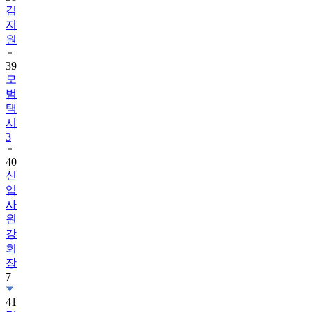
김
지
원
39
모
범
택
시
3
40
신
입
사
원
강
회
장
7
41