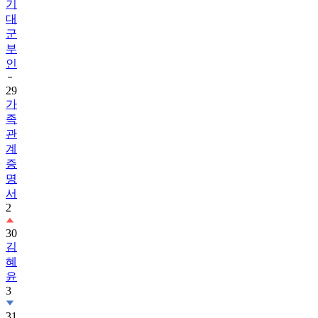
기
대
군
부
인
29
가
족
관
계
증
명
서
2
30
김
혜
윤
3
31