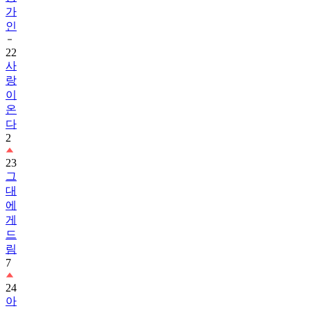
가
인
22
사
랑
이
온
다
2
23
그
대
에
게
드
림
7
24
아