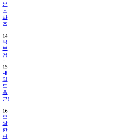
븐
스
타
즈
14
박
보
검
15
내
일
도
출
근!
16
오
싹
한
연