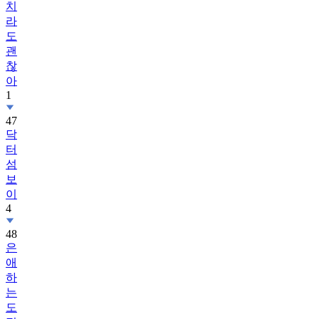
치
라
도
괜
찮
아
1
47
닥
터
섬
보
이
4
48
은
애
하
는
도