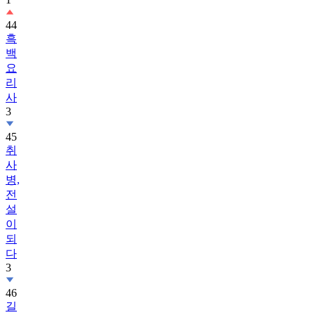
44
흑
백
요
리
사
3
45
취
사
병,
전
설
이
되
다
3
46
길