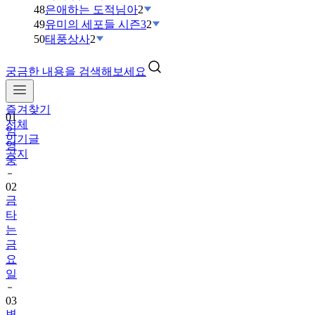
48
은애하는 도적님아
2
49
유미의 세포들 시즌3
2
50
태풍상사
2
궁금한 내용을 검색해보세요
즐겨찾기
01
전체
임
인기글
영
공지
웅
02
금
타
는
금
요
일
03
변