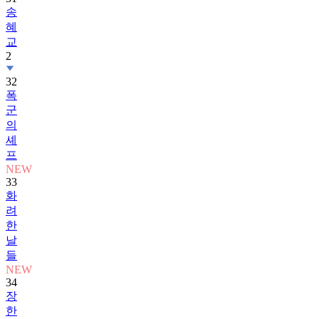
송
혜
교
2
32
폭
군
의
셰
프
NEW
33
화
려
한
날
들
NEW
34
장
한