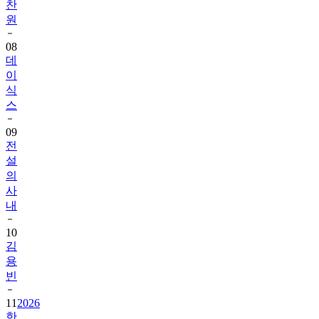
찬
원
08
데
이
식
스
09
전
설
의
사
내
10
김
용
빈
11
2026
한