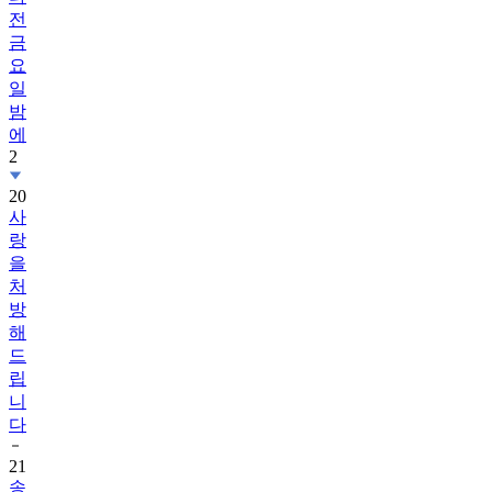
전
금
요
일
밤
에
2
20
사
랑
을
처
방
해
드
립
니
다
21
송