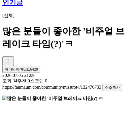
인기글
[
전체
]
많은 분들이 좋아한 '비주얼 브
레이크 타임(?)'ㅋ
뛰어난하마G116429
2026.07.05 21:09
조회
34
추천
0
스크랩
0
https://fanmaum.com/community/misstrot4/132476733
주소복사