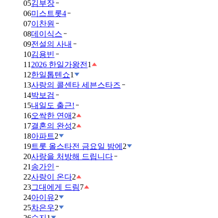
05
김부장
06
미스트롯4
07
이찬원
08
데이식스
09
전설의 사내
10
김용빈
11
2026 한일가왕전
1
12
한일톱텐쇼
1
13
사랑의 콜센타 세븐스타즈
14
박보검
15
내일도 출근!
16
오싹한 연애
2
17
결혼의 완성
2
18
아파트
2
19
트롯 올스타전 금요일 밤에
2
20
사랑을 처방해 드립니다
21
송가인
22
사랑이 온다
2
23
그대에게 드림
7
24
아이유
2
25
차은우
2
26
수지
1