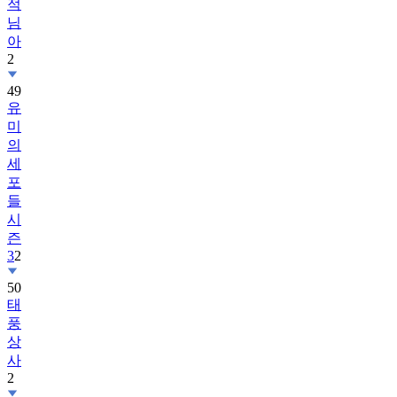
적
님
아
2
49
유
미
의
세
포
들
시
즌
3
2
50
태
풍
상
사
2