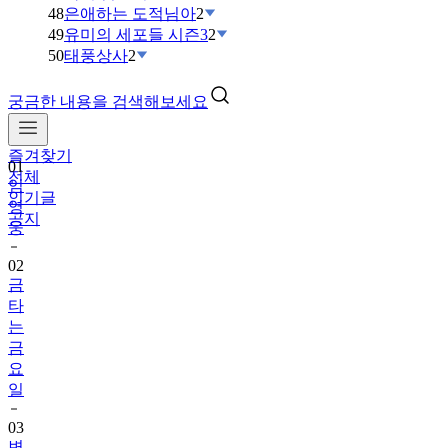
48
은애하는 도적님아
2
49
유미의 세포들 시즌3
2
50
태풍상사
2
궁금한 내용을 검색해보세요
즐겨찾기
01
전체
임
인기글
영
공지
웅
02
금
타
는
금
요
일
03
변