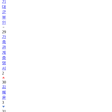
기
대
군
부
인
29
가
족
관
계
증
명
서
2
30
김
혜
윤
3
31