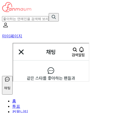
마이페이지
채팅
홈
투표
커뮤니티