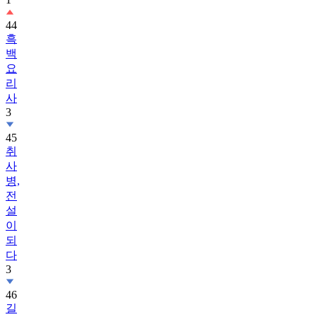
44
흑
백
요
리
사
3
45
취
사
병,
전
설
이
되
다
3
46
길