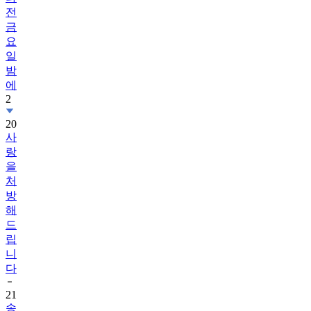
전
금
요
일
밤
에
2
20
사
랑
을
처
방
해
드
립
니
다
21
송