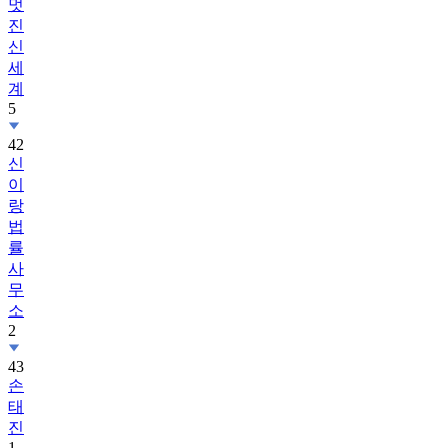
멋
진
신
세
계
5
42
신
이
랑
법
률
사
무
소
2
43
손
태
진
1