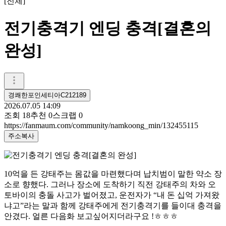
[
전체
]
전기충격기 엔딩 충격[결혼의
완성]
경쾌한포인세티아C212189
2026.07.05 14:09
조회
18
추천
0
스크랩
0
https://fanmaum.com/community/namkoong_min/132455115
주소복사
10억을 든 강태주는 몸값을 마련했다며 납치범이 말한 약소 장
소로 향했다. 그러나 장소에 도착하기 직전 강태주의 차와 오
토바이의 충돌 사고가 벌어졌고, 운전자가 “내 돈 십억 가져왔
냐고”라는 말과 함께 강태주에게 전기충격기를 들이대 충격을
안겼다. 얼른 다음화 보고싶어지더라구요 !ㅎㅎㅎ