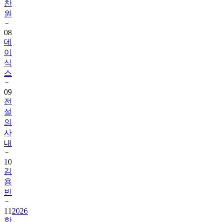
찬
원
08
데
이
식
스
09
전
설
의
사
내
10
김
용
빈
11
2026
한