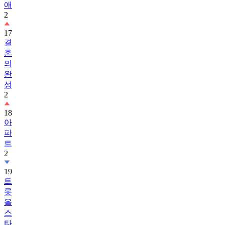
애
2
17
결
혼
의
완
성
2
18
아
파
트
2
19
트
롯
올
스
타