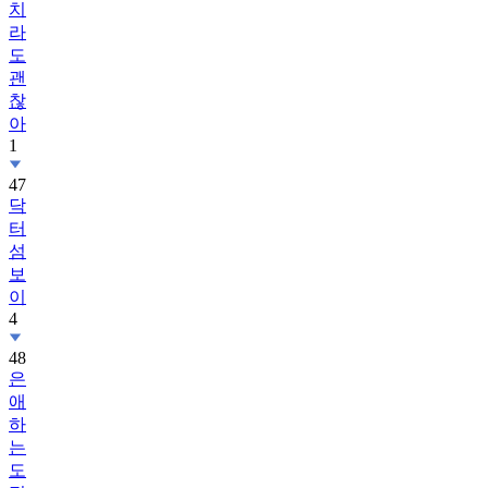
치
라
도
괜
찮
아
1
47
닥
터
섬
보
이
4
48
은
애
하
는
도