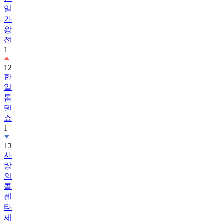
일
가
왕
전
1
12
한
일
톱
텐
쇼
1
13
사
랑
의
콜
센
타
세