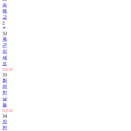
송
혜
교
2
32
폭
군
의
셰
프
NEW
33
화
려
한
날
들
NEW
34
장
한