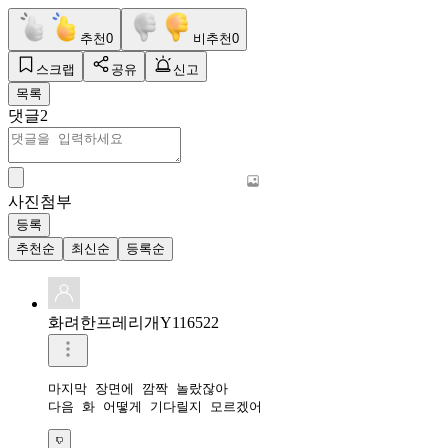
추천
0
비추천
0
스크랩
공유
신고
목록
댓글
2
사진첨부
등록
추천순
최신순
등록순
화려한프레리개Y116522
마지막 장면에 깜짝 놀랐잖아

다음 화 어떻게 기다릴지 모르겠어