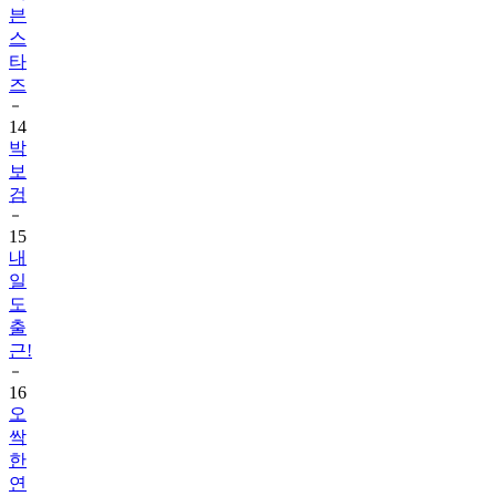
븐
스
타
즈
14
박
보
검
15
내
일
도
출
근!
16
오
싹
한
연