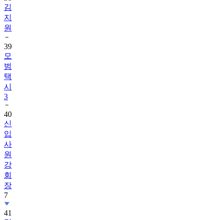
김
지
원
39
모
범
택
시
3
40
신
입
사
원
강
회
장
7
41