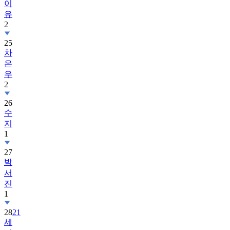
이
유
2
25
차
은
우
2
26
수
지
1
27
박
서
진
1
28
21
세