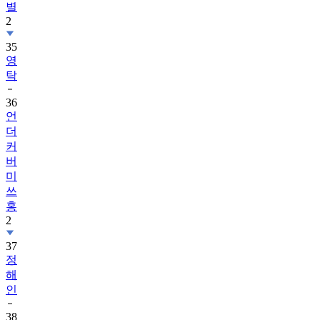
별
2
35
영
탁
36
언
더
커
버
미
쓰
홍
2
37
정
해
인
38