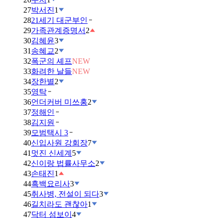
27
박서진
1
28
21세기 대군부인
29
가족관계증명서
2
30
김혜윤
3
31
송혜교
2
32
폭군의 셰프
NEW
33
화려한 날들
NEW
34
장한별
2
35
영탁
36
언더커버 미쓰홍
2
37
정해인
38
김지원
39
모범택시 3
40
신입사원 강회장
7
41
멋진 신세계
5
42
신이랑 법률사무소
2
43
손태진
1
44
흑백요리사
3
45
취사병, 전설이 되다
3
46
길치라도 괜찮아
1
47
닥터 섬보이
4