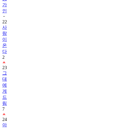
가
인
22
사
랑
이
온
다
2
23
그
대
에
게
드
림
7
24
아