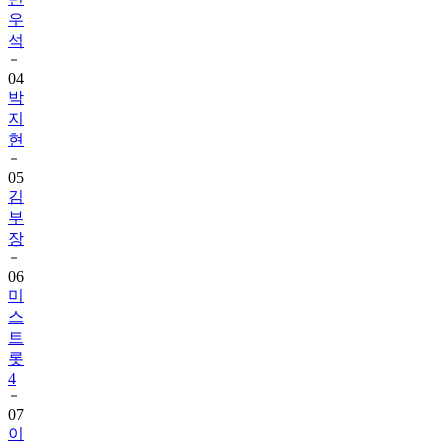
우
석
04
박
지
현
05
김
부
장
06
미
스
트
롯
4
07
이