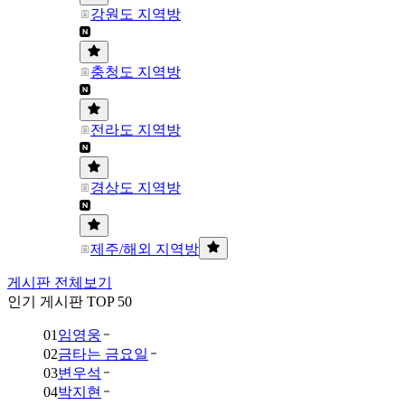
강원도 지역방
충청도 지역방
전라도 지역방
경상도 지역방
제주/해외 지역방
게시판 전체보기
인기 게시판 TOP 50
01
임영웅
02
금타는 금요일
03
변우석
04
박지현