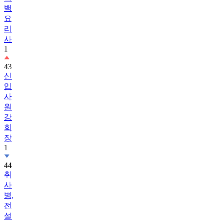
백
요
리
사
1
43
신
입
사
원
강
회
장
1
44
취
사
병,
전
설