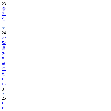
23
송
가
인
1
24
사
랑
을
처
방
해
드
립
니
다
3
25
아
이