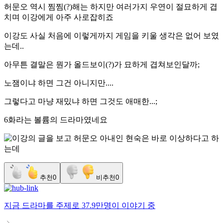
허문오 역시 찜찜(?)해는 하지만 여러가지 우연이 절묘하게 겹
치며 이강에게 아주 사로잡히죠
이강도 사실 처음에 이렇게까지 게임을 키울 생각은 없어 보였
는데..
아무튼 결말은 뭔가 올드보이(?)가 묘하게 겹쳐보인달까;
노잼이냐 하면 그건 아니지만....
그렇다고 마냥 재밌냐 하면 그것도 애매한...;
6화라는 볼륨의 드라마였네요
추천
0
비추천
0
지금
드라마
를 주제로
37.9만명
이 이야기 중