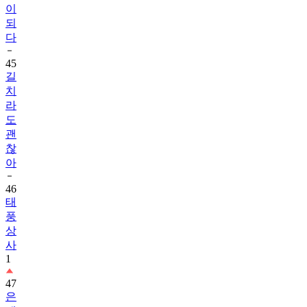
이
되
다
45
길
치
라
도
괜
찮
아
46
태
풍
상
사
1
47
은