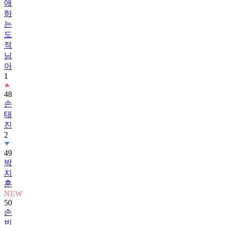
애
하
는
도
적
님
아
1
48
손
태
진
2
49
박
지
훈
NEW
50
손
빈