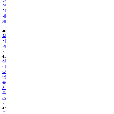
진
신
세
계
40
김
지
원
41
신
이
랑
법
률
사
무
소
42
흑