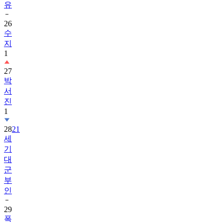
유
26
수
지
1
27
박
서
진
1
28
21
세
기
대
군
부
인
29
폭