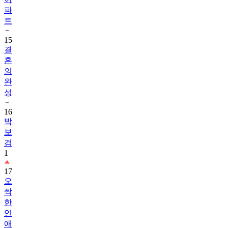
파
트
15
결
혼
의
완
성
16
박
보
검
1
17
오
싹
한
연
애