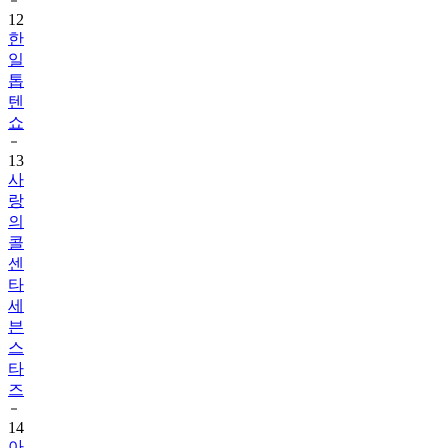
12
한
일
톱
텐
쇼
13
사
랑
의
콜
센
타
세
븐
스
타
즈
14
아