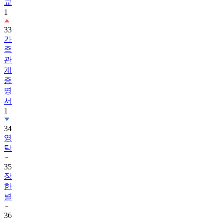
교
1
33
가
족
관
계
증
명
서
1
34
영
탁
35
장
한
별
36