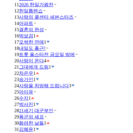
11
2026 한일가왕전
12
한일톱텐쇼
13
사랑의 콜센타 세븐스타즈
14
아파트
15
결혼의 완성
16
박보검
1
17
오싹한 연애
1
18
내일도 출근!
19
트롯 올스타전 금요일 밤에
20
사랑이 온다
4
21
그대에게 드림
1
22
차은우
1
23
송가인
1
24
사랑을 처방해 드립니다
3
25
아이유
26
수지
1
27
박서진
1
28
21세기 대군부인
29
폭군의 셰프
30
화려한 날들
1
31
김혜윤
1