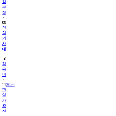
김
부
장
09
전
설
의
사
내
10
김
용
빈
11
2026
한
일
가
왕
전