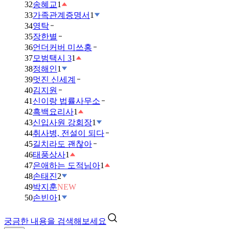
32
송혜교
1
33
가족관계증명서
1
34
영탁
35
장한별
36
언더커버 미쓰홍
37
모범택시 3
1
38
정해인
1
39
멋진 신세계
40
김지원
41
신이랑 법률사무소
42
흑백요리사
1
43
신입사원 강회장
1
44
취사병, 전설이 되다
45
길치라도 괜찮아
46
태풍상사
1
47
은애하는 도적님아
1
48
손태진
2
49
박지훈
NEW
50
손빈아
1
궁금한 내용을 검색해보세요