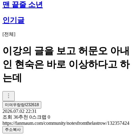
맨 끝줄 소년
인기글
[
전체
]
이강의 글을 보고 허문오 아내
인 현숙은 바로 이상하다고 하
는데
미여우랑랑I232618
2026.07.02 22:31
조회
36
추천
0
스크랩
0
https://fanmaum.com/community/notesfromthelastrow/132357424
주소복사