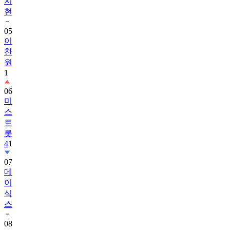
지
현
05
이
찬
원
1
06
미
스
트
롯
4
1
07
데
이
식
스
08