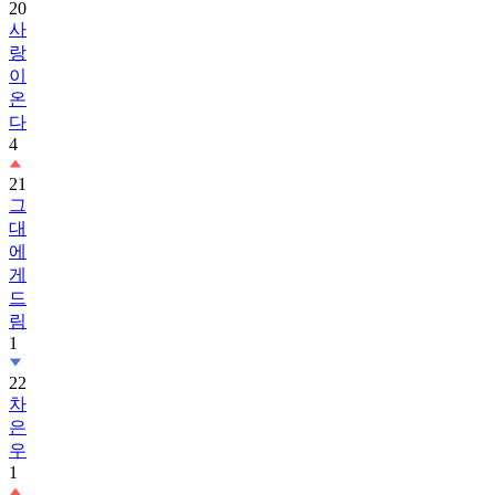
20
사
랑
이
온
다
4
21
그
대
에
게
드
림
1
22
차
은
우
1