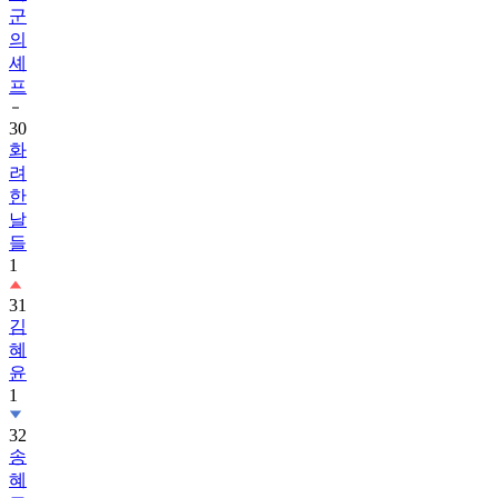
군
의
셰
프
30
화
려
한
날
들
1
31
김
혜
윤
1
32
송
혜