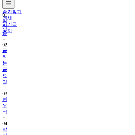
즐겨찾기
01
전체
임
인기글
영
공지
웅
02
금
타
는
금
요
일
03
변
우
석
04
박