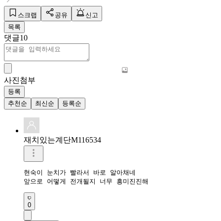
스크랩
공유
신고
목록
댓글
10
사진첨부
등록
추천순
최신순
등록순
재치있는계단M116534
현숙이 눈치가 빨라서 바로 알아채네

앞으로 어떻게 전개될지 너무 흥미진진해
0