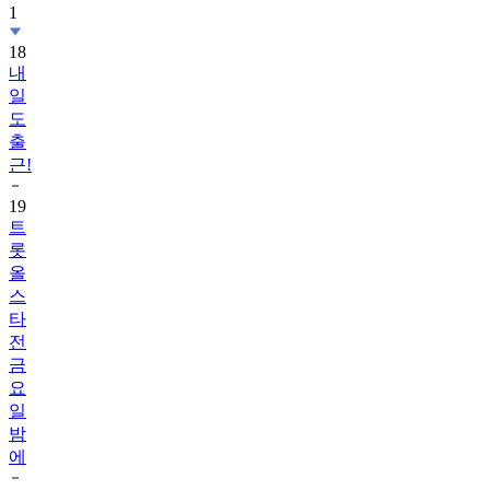
1
18
내
일
도
출
근!
19
트
롯
올
스
타
전
금
요
일
밤
에