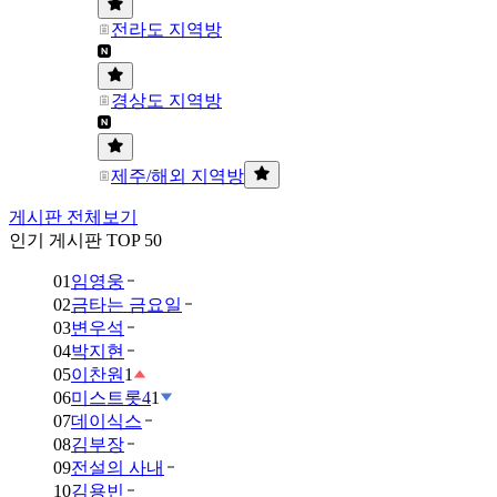
전라도 지역방
경상도 지역방
제주/해외 지역방
게시판 전체보기
인기 게시판 TOP 50
01
임영웅
02
금타는 금요일
03
변우석
04
박지현
05
이찬원
1
06
미스트롯4
1
07
데이식스
08
김부장
09
전설의 사내
10
김용빈