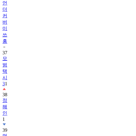
언
더
커
버
미
쓰
홍
37
모
범
택
시
3
1
38
정
해
인
1
39
멋