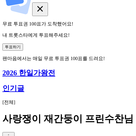
무료 투표권
100
표
가 도착했어요!
내 트롯스타에게 투표해주세요!
투표하기
팬마음에서는
매일
무료 투표권
100
표를 드려요!
2026 한일가왕전
인기글
[
전체
]
사랑쟁이 재간둥이 프린수찬님