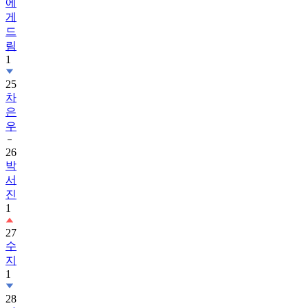
에
게
드
림
1
25
차
은
우
26
박
서
진
1
27
수
지
1
28