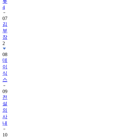
롯
4
07
김
부
장
2
08
데
이
식
스
09
전
설
의
사
내
10