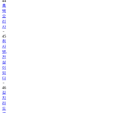
44
흑
백
요
리
사
45
취
사
병,
전
설
이
되
다
46
길
치
라
도