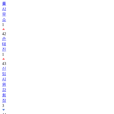
률
사
무
소
1
42
손
태
진
1
43
신
입
사
원
강
회
장
3