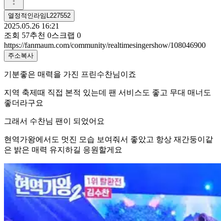
열정적인라임L227552
2025.05.26 16:21
조회
57
추천
0
스크랩
0
https://fanmaum.com/community/realtimesingershow/108046900
주소복사
기분좋은 매력을 가진 프린수찬님이죠
지역 축제때 직접 본적 있는데 팬 서비스도 좋고 무대 매너도
좋더라구요
그래서 수찬님 팬이 되었어요
현역가왕에서도 멋진 모습 보여줘서 좋았고 항상 재간둥이같
은 밝은 매력 유지하길 응원할게요