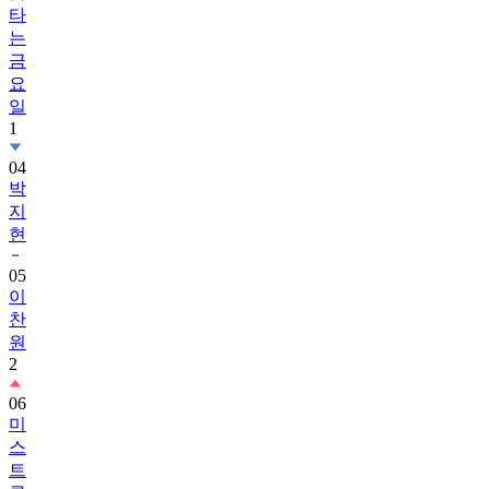
타
는
금
요
일
1
04
박
지
현
05
이
찬
원
2
06
미
스
트