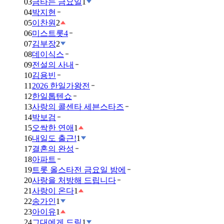
03
금타는 금요일
1
04
박지현
05
이찬원
2
06
미스트롯4
07
김부장
2
08
데이식스
09
전설의 사내
10
김용빈
11
2026 한일가왕전
12
한일톱텐쇼
13
사랑의 콜센타 세븐스타즈
14
박보검
15
오싹한 연애
1
16
내일도 출근!
1
17
결혼의 완성
18
아파트
19
트롯 올스타전 금요일 밤에
20
사랑을 처방해 드립니다
21
사랑이 온다
1
22
송가인
1
23
아이유
1
24
그대에게 드림
1