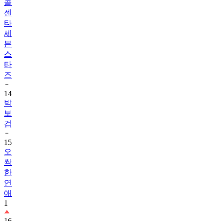
콜
센
타
세
븐
스
타
즈
14
박
보
검
15
오
싹
한
연
애
1
16