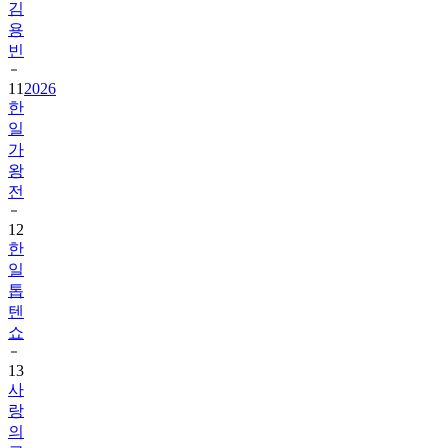
김
용
빈
11
2026
한
일
가
왕
전
12
한
일
톱
텐
쇼
13
사
랑
의