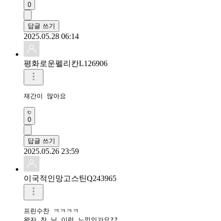
0
답글 쓰기
2025.05.28 06:14
평화로운펠리칸L126906
재간이 많아요
0
답글 쓰기
2025.05.26 23:59
이국적인망고스틴Q243965
프린수찬 ㅋㅋㅋㅋ

왕자 찬 님 이런 느낌인가요??