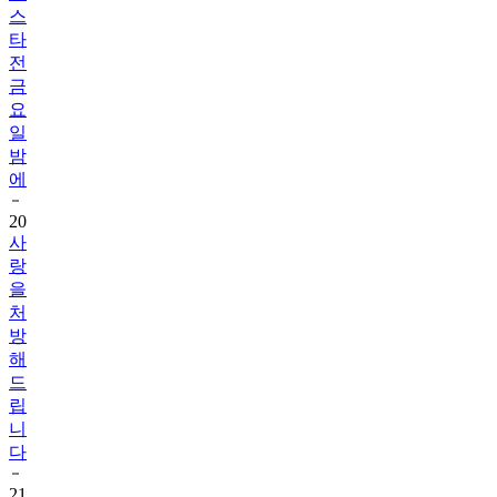
스
타
전
금
요
일
밤
에
20
사
랑
을
처
방
해
드
립
니
다
21