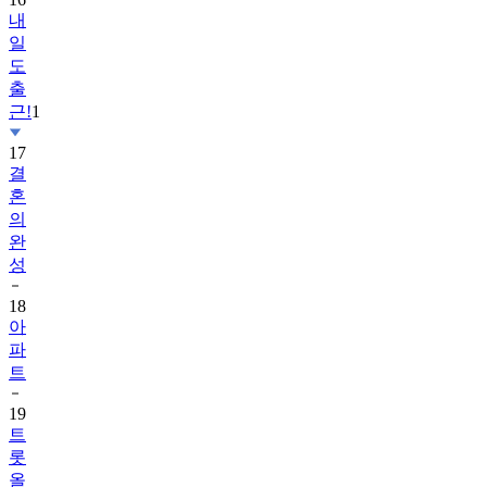
내
일
도
출
근!
1
17
결
혼
의
완
성
18
아
파
트
19
트
롯
올