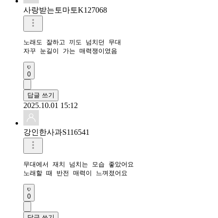
사랑받는토마토K127068
노래도 잘하고 끼도 넘치던 무대

자꾸 눈길이 가는 매력쟁이였음
0
답글 쓰기
2025.10.01 15:12
강인한사과S116541
무대에서 재치 넘치는 모습 좋았어요

노래할 때 반전 매력이 느껴졌어요
0
답글 쓰기