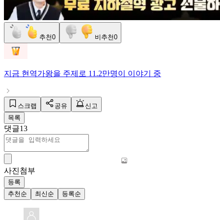
추천
0
비추천
0
지금
현역가왕
을 주제로
11.2만명
이 이야기 중
스크랩
공유
신고
목록
댓글
13
사진첨부
등록
추천순
최신순
등록순