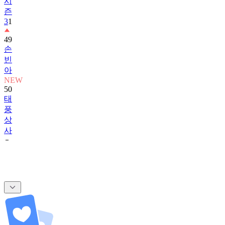
시
즌
3
1
49
손
빈
아
NEW
50
태
풍
상
사