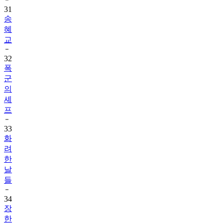
31
송
혜
교
32
폭
군
의
셰
프
33
화
려
한
날
들
34
장
한