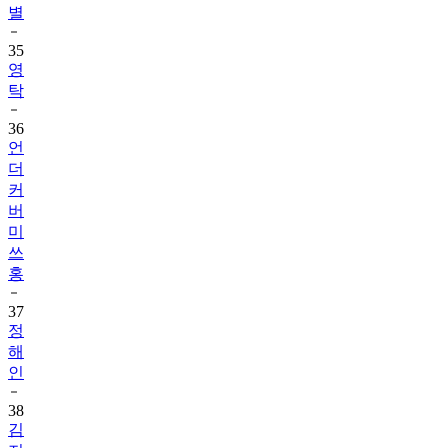
별
35
영
탁
36
언
더
커
버
미
쓰
홍
37
정
해
인
38
김