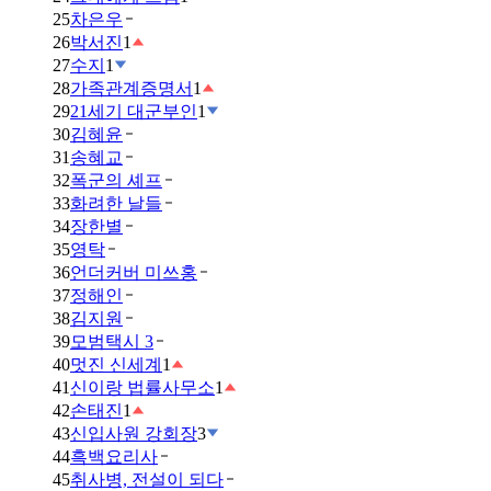
25
차은우
26
박서진
1
27
수지
1
28
가족관계증명서
1
29
21세기 대군부인
1
30
김혜윤
31
송혜교
32
폭군의 셰프
33
화려한 날들
34
장한별
35
영탁
36
언더커버 미쓰홍
37
정해인
38
김지원
39
모범택시 3
40
멋진 신세계
1
41
신이랑 법률사무소
1
42
손태진
1
43
신입사원 강회장
3
44
흑백요리사
45
취사병, 전설이 되다