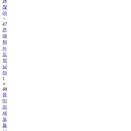
괜
찮
아
47
은
애
하
는
도
적
님
아
1
48
유
미
의
세
포
들