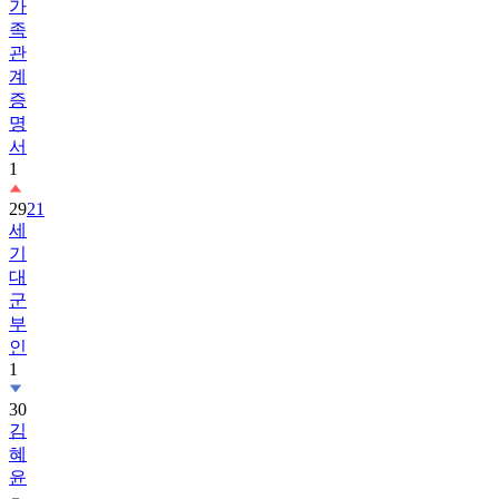
가
족
관
계
증
명
서
1
29
21
세
기
대
군
부
인
1
30
김
혜
윤