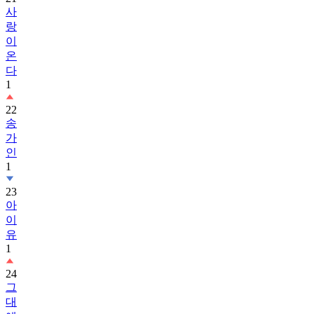
사
랑
이
온
다
1
22
송
가
인
1
23
아
이
유
1
24
그
대