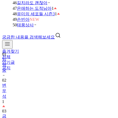
46
길치라도 괜찮아
47
은애하는 도적님아
1
48
유미의 세포들 시즌3
1
49
손빈아
NEW
50
태풍상사
궁금한 내용을 검색해보세요
즐겨찾기
01
전체
임
인기글
영
공지
웅
02
변
우
석
1
03
금