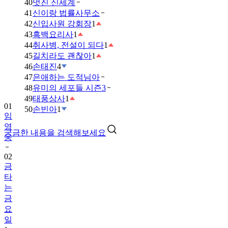
40
멋진 신세계
41
신이랑 법률사무소
42
신입사원 강회장
1
43
흑백요리사
1
44
취사병, 전설이 되다
1
45
길치라도 괜찮아
1
46
손태진
4
47
은애하는 도적님아
48
유미의 세포들 시즌3
49
태풍상사
1
01
50
손빈아
1
임
영
궁금한 내용을 검색해보세요
웅
02
금
타
는
금
요
일