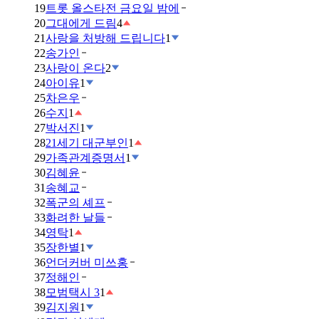
19
트롯 올스타전 금요일 밤에
20
그대에게 드림
4
21
사랑을 처방해 드립니다
1
22
송가인
23
사랑이 온다
2
24
아이유
1
25
차은우
26
수지
1
27
박서진
1
28
21세기 대군부인
1
29
가족관계증명서
1
30
김혜윤
31
송혜교
32
폭군의 셰프
33
화려한 날들
34
영탁
1
35
장한별
1
36
언더커버 미쓰홍
37
정해인
38
모범택시 3
1
39
김지원
1