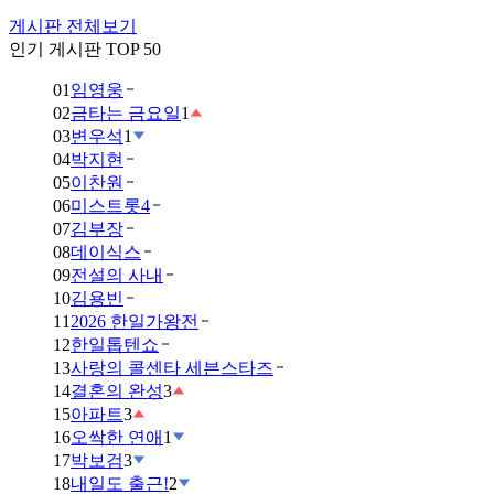
게시판 전체보기
인기 게시판 TOP 50
01
임영웅
02
금타는 금요일
1
03
변우석
1
04
박지현
05
이찬원
06
미스트롯4
07
김부장
08
데이식스
09
전설의 사내
10
김용빈
11
2026 한일가왕전
12
한일톱텐쇼
13
사랑의 콜센타 세븐스타즈
14
결혼의 완성
3
15
아파트
3
16
오싹한 연애
1
17
박보검
3
18
내일도 출근!
2