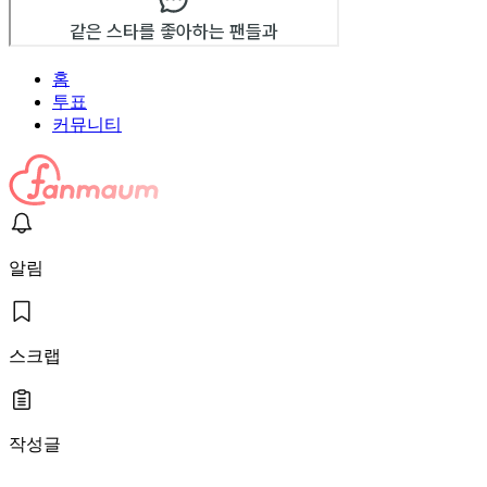
홈
투표
커뮤니티
알림
스크랩
작성글