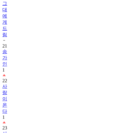
그
대
에
게
드
림
21
송
가
인
1
22
사
랑
이
온
다
1
23