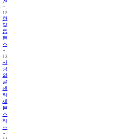
전
12
한
일
톱
텐
쇼
13
사
랑
의
콜
센
타
세
븐
스
타
즈