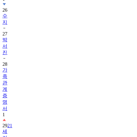
26
수
지
27
박
서
진
28
가
족
관
계
증
명
서
1
29
21
세