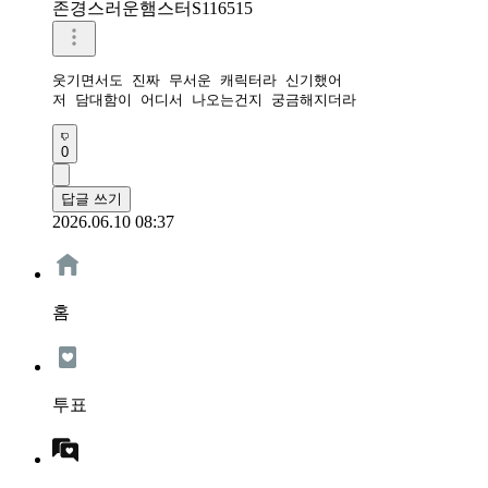
존경스러운햄스터S116515
웃기면서도 진짜 무서운 캐릭터라 신기했어

저 담대함이 어디서 나오는건지 궁금해지더라
0
답글 쓰기
2026.06.10 08:37
홈
투표