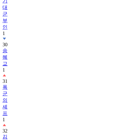
기
대
군
부
인
1
30
송
혜
교
1
31
폭
군
의
셰
프
1
32
김