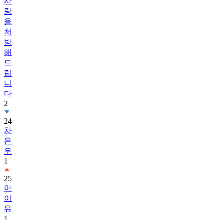
사
랑
을
처
방
해
드
립
니
다
2
24
차
은
우
1
25
아
이
유
1