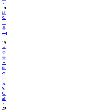
18
내
일
도
출
근!
19
트
롯
올
스
타
전
금
요
일
밤
에
20