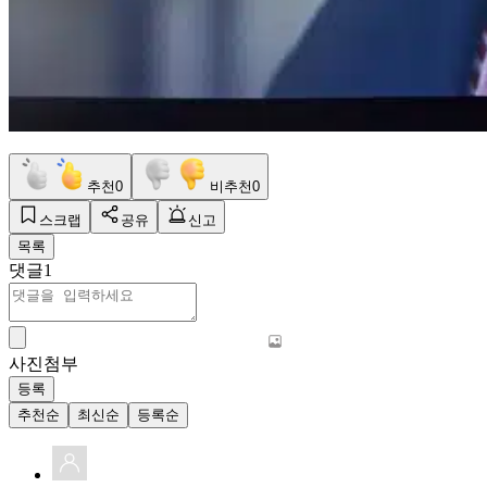
추천
0
비추천
0
스크랩
공유
신고
목록
댓글
1
사진첨부
등록
추천순
최신순
등록순