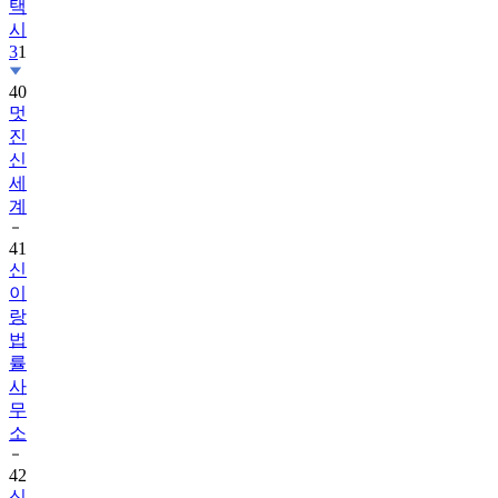
택
시
3
1
40
멋
진
신
세
계
41
신
이
랑
법
률
사
무
소
42
신