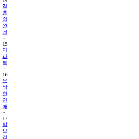
14
결
혼
의
완
성
15
아
파
트
16
오
싹
한
연
애
17
박
보
검