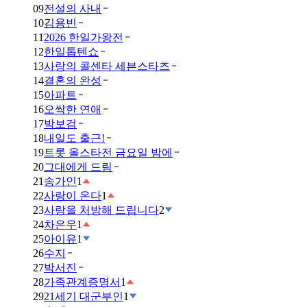
09
전설의 사내
10
김용빈
11
2026 한일가왕전
12
한일톱텐쇼
13
사랑의 콜센타 세븐스타즈
14
결혼의 완성
15
아파트
16
오싹한 연애
17
박보검
18
내일도 출근!
19
트롯 올스타전 금요일 밤에
20
그대에게 드림
21
송가인
1
22
사랑이 온다
1
23
사랑을 처방해 드립니다
2
24
차은우
1
25
아이유
1
26
수지
27
박서진
28
가족관계증명서
1
29
21세기 대군부인
1