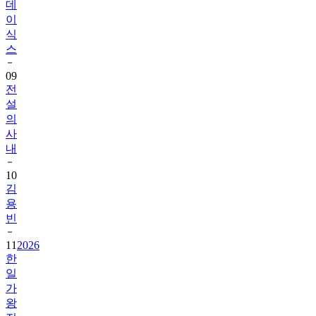
데
이
식
스
09
전
설
의
사
내
10
김
용
빈
11
2026
한
일
가
왕