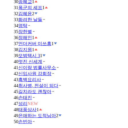
30
송혜교
1
31
폭군의 셰프
1
32
김혜윤
2
33
화려한 날들
34
영탁
35
장한별
36
정해인
1
37
언더커버 미쓰홍
1
38
김지원
1
39
모범택시 3
1
40
멋진 신세계
41
신이랑 법률사무소
42
신입사원 강회장
43
흑백요리사
44
취사병, 전설이 되다
45
길치라도 괜찮아
46
손태진
47
성리
NEW
48
태풍상사
1
49
은애하는 도적님아
2
50
손빈아