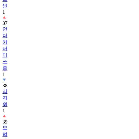
인
1
37
언
더
커
버
미
쓰
홍
1
38
김
지
원
1
39
모
범