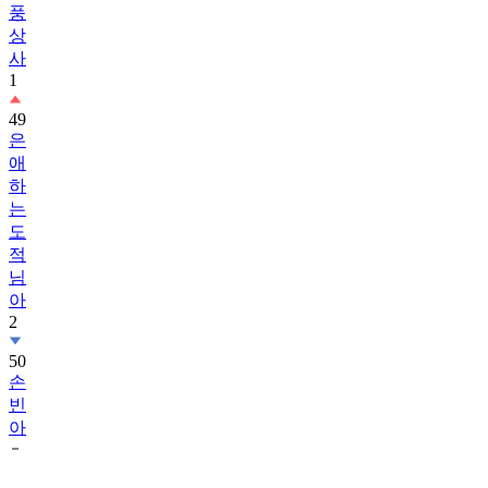
풍
상
사
1
49
은
애
하
는
도
적
님
아
2
50
손
빈
아