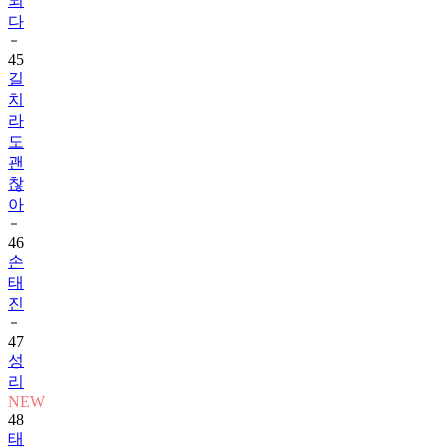
되
다
45
길
치
라
도
괜
찮
아
46
손
태
진
47
성
리
NEW
48
태