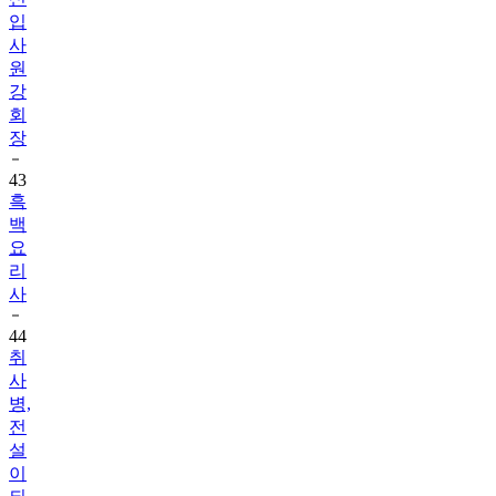
입
사
원
강
회
장
43
흑
백
요
리
사
44
취
사
병,
전
설
이