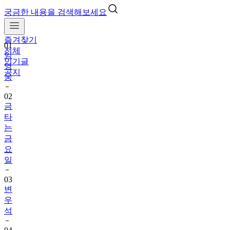
궁금한 내용을 검색해보세요
즐겨찾기
01
전체
임
인기글
영
공지
웅
02
금
타
는
금
요
일
03
변
우
석