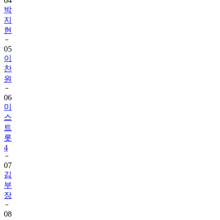
04
박
지
현
05
이
찬
원
06
미
스
트
롯
4
07
김
부
장
08