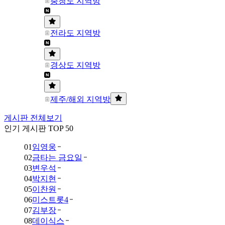
충청도 지역방
전라도 지역방
경상도 지역방
제주/해외 지역방
게시판 전체보기
인기 게시판 TOP 50
01
임영웅
02
금타는 금요일
03
변우석
04
박지현
05
이찬원
06
미스트롯4
07
김부장
08
데이식스