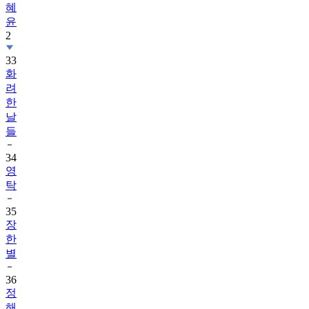
혜
윤
2
33
화
려
한
날
들
34
영
탁
35
장
한
별
36
정
해