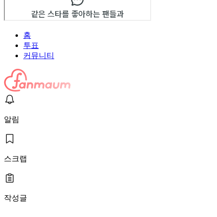
홈
투표
커뮤니티
알림
스크랩
작성글