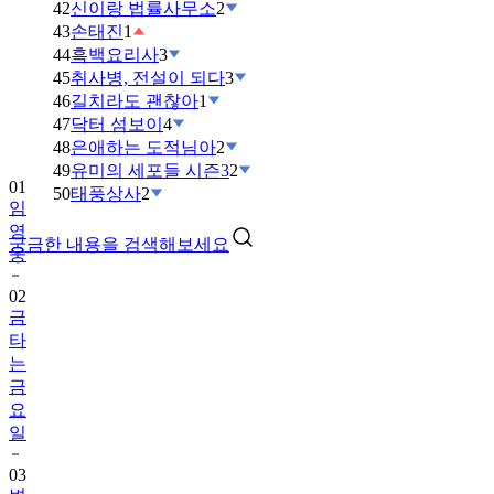
42
신이랑 법률사무소
2
43
손태진
1
44
흑백요리사
3
45
취사병, 전설이 되다
3
46
길치라도 괜찮아
1
47
닥터 섬보이
4
48
은애하는 도적님아
2
49
유미의 세포들 시즌3
2
01
50
태풍상사
2
임
영
궁금한 내용을 검색해보세요
웅
02
금
타
는
금
요
일
03