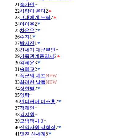
21
송가인
22
사랑이 온다
2
23
그대에게 드림
7
24
아이유
2
25
차은우
2
26
수지
1
27
박서진
1
28
21세기 대군부인
29
가족관계증명서
2
30
김혜윤
3
31
송혜교
2
32
폭군의 셰프
NEW
33
화려한 날들
NEW
34
장한별
2
35
영탁
36
언더커버 미쓰홍
2
37
정해인
38
김지원
39
모범택시 3
40
신입사원 강회장
7
41
멋진 신세계
5