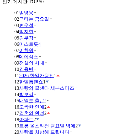
인기 게시판 TOP 50
01
임영웅
02
금타는 금요일
03
변우석
04
박지현
05
김부장
06
미스트롯4
07
이찬원
08
데이식스
09
전설의 사내
10
김용빈
11
2026 한일가왕전
1
12
한일톱텐쇼
1
13
사랑의 콜센타 세븐스타즈
14
박보검
15
내일도 출근!
16
오싹한 연애
2
17
결혼의 완성
2
18
아파트
2
19
트롯 올스타전 금요일 밤에
2
20
사랑을 처방해 드립니다