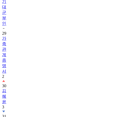
기
대
군
부
인
29
가
족
관
계
증
명
서
2
30
김
혜
윤
3
31