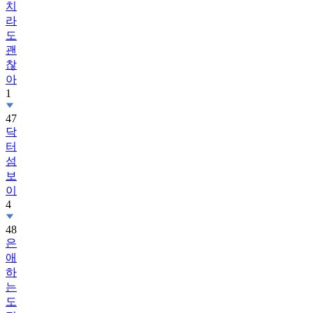
치
라
도
괜
찮
아
1
47
닥
터
섬
보
이
4
48
은
애
하
는
도