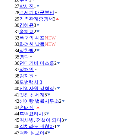
27
박서진
1
28
21세기 대군부인
29
가족관계증명서
2
30
김혜윤
3
31
송혜교
2
32
폭군의 셰프
NEW
33
화려한 날들
NEW
34
장한별
2
35
영탁
36
언더커버 미쓰홍
2
37
정해인
38
김지원
39
모범택시 3
40
신입사원 강회장
7
41
멋진 신세계
5
42
신이랑 법률사무소
2
43
손태진
1
44
흑백요리사
3
45
취사병, 전설이 되다
3
46
길치라도 괜찮아
1
47
닥터 섬보이
4