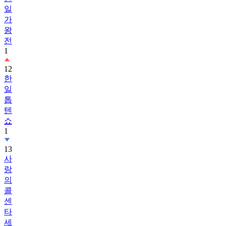
일
가
왕
전
1
12
한
일
톱
텐
쇼
1
13
사
랑
의
콜
센
타
세