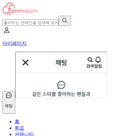
마이페이지
채팅
홈
투표
커뮤니티