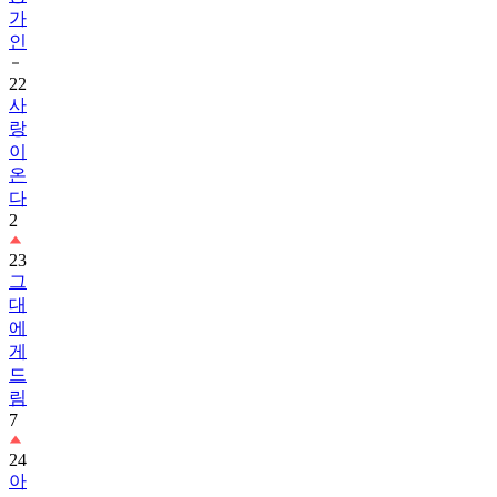
가
인
22
사
랑
이
온
다
2
23
그
대
에
게
드
림
7
24
아