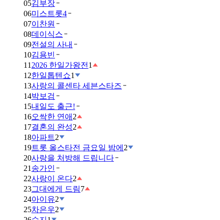
05
김부장
06
미스트롯4
07
이찬원
08
데이식스
09
전설의 사내
10
김용빈
11
2026 한일가왕전
1
12
한일톱텐쇼
1
13
사랑의 콜센타 세븐스타즈
14
박보검
15
내일도 출근!
16
오싹한 연애
2
17
결혼의 완성
2
18
아파트
2
19
트롯 올스타전 금요일 밤에
2
20
사랑을 처방해 드립니다
21
송가인
22
사랑이 온다
2
23
그대에게 드림
7
24
아이유
2
25
차은우
2
26
수지
1