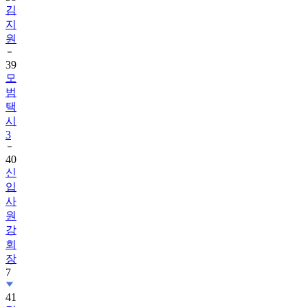
김
지
원
39
모
범
택
시
3
40
신
입
사
원
강
회
장
7
41