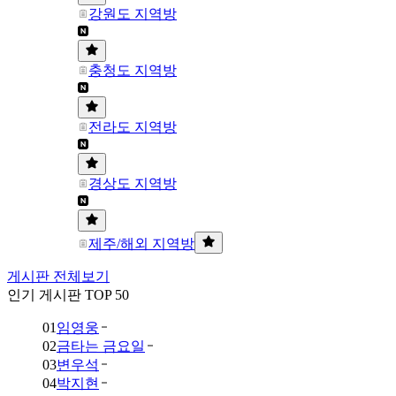
강원도 지역방
충청도 지역방
전라도 지역방
경상도 지역방
제주/해외 지역방
게시판 전체보기
인기 게시판 TOP 50
01
임영웅
02
금타는 금요일
03
변우석
04
박지현