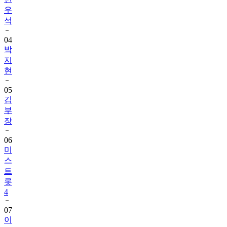
우
석
04
박
지
현
05
김
부
장
06
미
스
트
롯
4
07
이