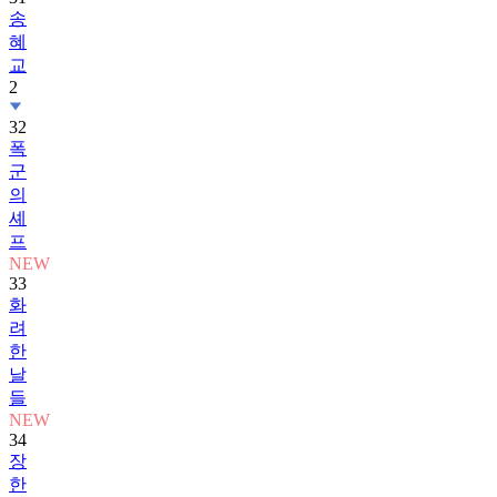
송
혜
교
2
32
폭
군
의
셰
프
NEW
33
화
려
한
날
들
NEW
34
장
한