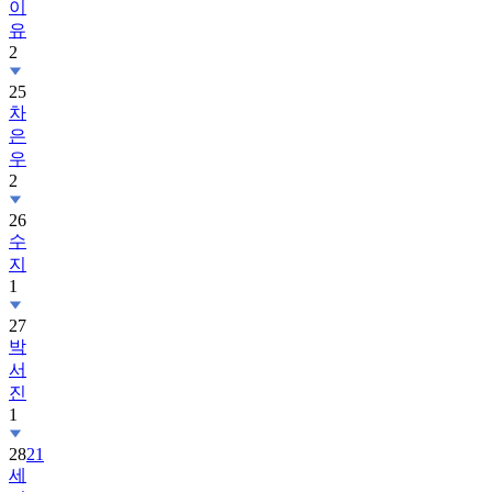
이
유
2
25
차
은
우
2
26
수
지
1
27
박
서
진
1
28
21
세