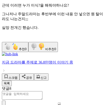
근데 이러면 누가 이식?을 해줘야하나요?
그나저나 주말드라마는 후반부에 이런 내용 안 넣으면 뭔 탈이
라도 나는건지;;;
실망 전개긴 했습니다.
추천
0
비추천
0
지금
드라마
를 주제로
36.8만명
이 이야기 중
스크랩
공유
신고
목록
댓글
8