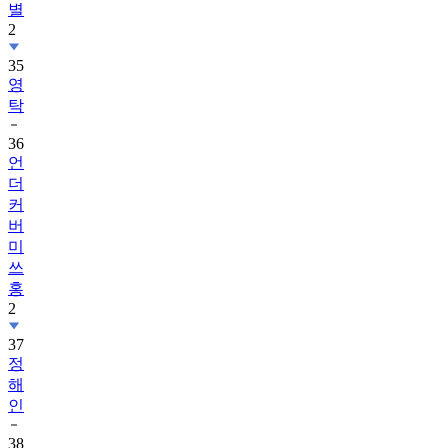
별
2
35
영
탁
36
언
더
커
버
미
쓰
홍
2
37
정
해
인
38