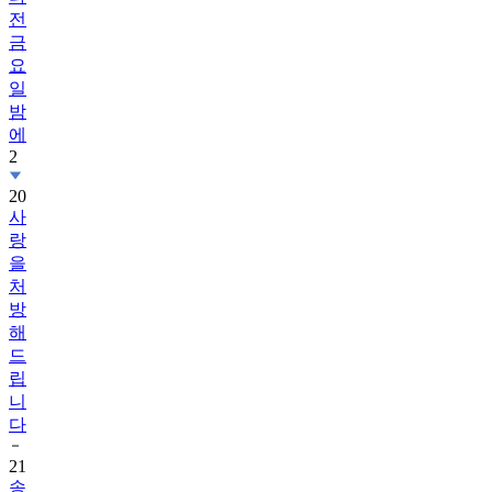
전
금
요
일
밤
에
2
20
사
랑
을
처
방
해
드
립
니
다
21
송