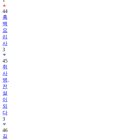
44
흑
백
요
리
사
3
45
취
사
병,
전
설
이
되
다
3
46
길