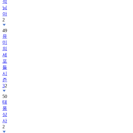
적
님
아
2
49
유
미
의
세
포
들
시
즌
3
2
50
태
풍
상
사
2