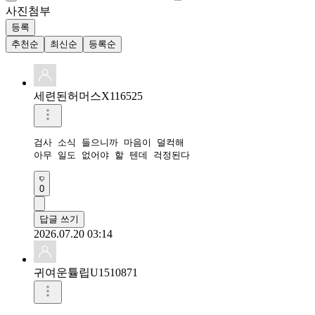
사진첨부
등록
추천순
최신순
등록순
세련된허머스X116525
검사 소식 들으니까 마음이 덜컥해

아무 일도 없어야 할 텐데 걱정된다
0
답글 쓰기
2026.07.20 03:14
귀여운튤립U1510871