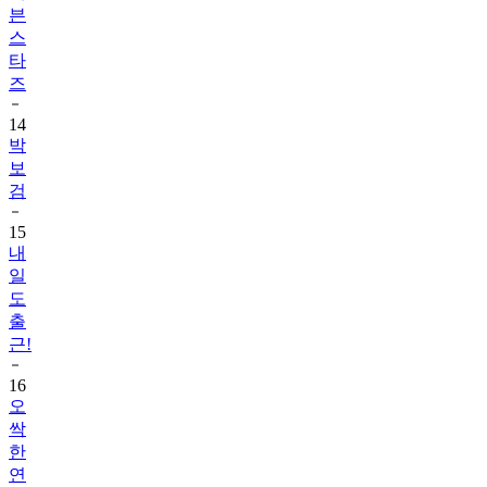
븐
스
타
즈
14
박
보
검
15
내
일
도
출
근!
16
오
싹
한
연