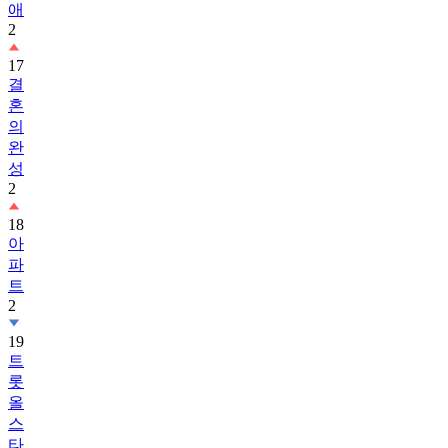
애
2
17
결
혼
의
완
성
2
18
아
파
트
2
19
트
롯
올
스
타