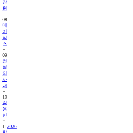
찬
원
08
데
이
식
스
09
전
설
의
사
내
10
김
용
빈
11
2026
한