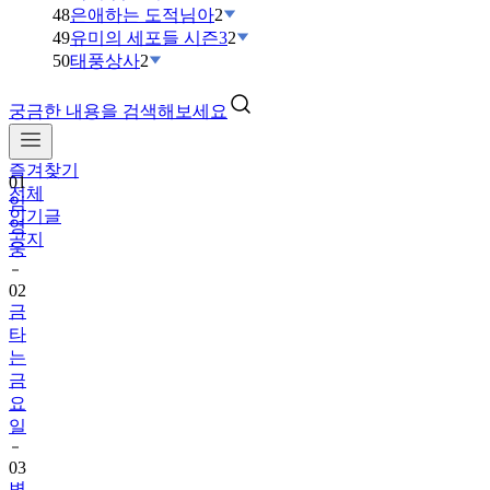
48
은애하는 도적님아
2
49
유미의 세포들 시즌3
2
50
태풍상사
2
궁금한 내용을 검색해보세요
즐겨찾기
01
전체
임
인기글
영
공지
웅
02
금
타
는
금
요
일
03
변