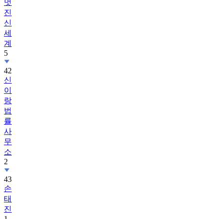
멋
진
신
세
계
5
42
신
이
랑
법
률
사
무
소
2
43
손
태
진
1