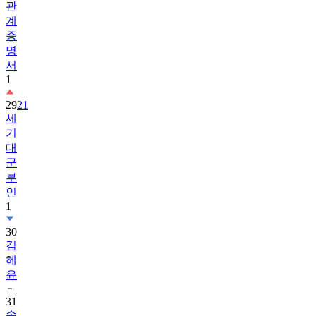
관
계
증
명
서
1
29
21
세
기
대
군
부
인
1
30
김
혜
윤
31
송