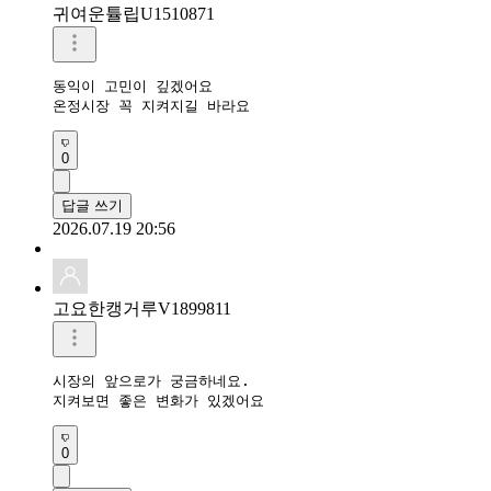
귀여운튤립U1510871
동익이 고민이 깊겠어요

온정시장 꼭 지켜지길 바라요
0
답글 쓰기
2026.07.19 20:56
고요한캥거루V1899811
시장의 앞으로가 궁금하네요.

지켜보면 좋은 변화가 있겠어요
0