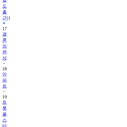
일
도
출
근!
1
17
결
혼
의
완
성
18
아
파
트
19
트
롯
올
스
타