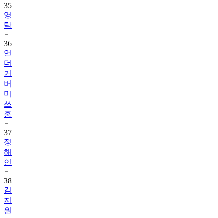
35
영
탁
36
언
더
커
버
미
쓰
홍
37
정
해
인
38
김
지
원