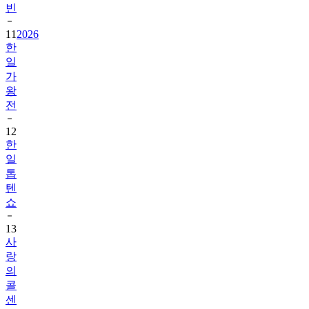
빈
11
2026
한
일
가
왕
전
12
한
일
톱
텐
쇼
13
사
랑
의
콜
센