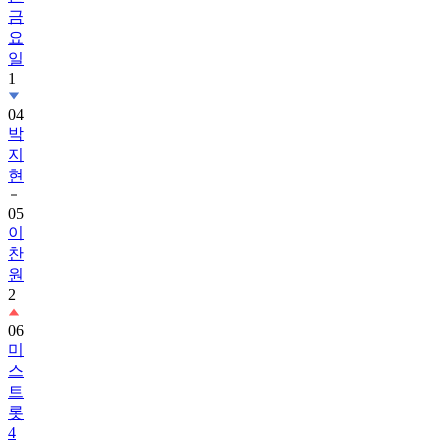
금
요
일
1
04
박
지
현
05
이
찬
원
2
06
미
스
트
롯
4