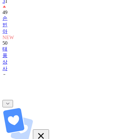
3
1
49
손
빈
아
NEW
50
태
풍
상
사