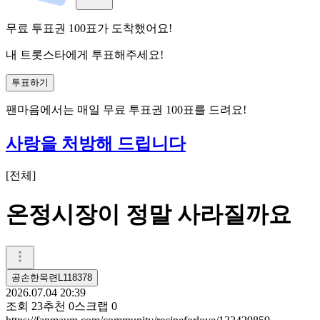
무료 투표권
100
표
가 도착했어요!
내 트롯스타에게 투표해주세요!
투표하기
팬마음에서는
매일
무료 투표권
100
표를 드려요!
사랑을 처방해 드립니다
[
전체
]
온정시장이 정말 사라질까요
공손한목련L118378
2026.07.04 20:39
조회
23
추천
0
스크랩
0