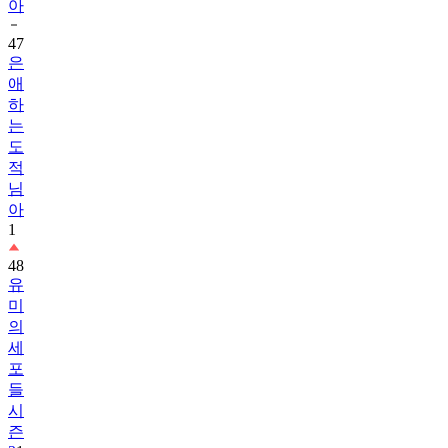
아
47
은
애
하
는
도
적
님
아
1
48
유
미
의
세
포
들
시
즌