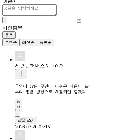
댓글
8
사진첨부
등록
추천순
최신순
등록순
세련된허머스X116525
추억이 많은 곳인데 아쉬운 마음이 드네

부디 좋은 방향으로 해결되면 좋겠다
0
답글 쓰기
2026.07.20 03:15