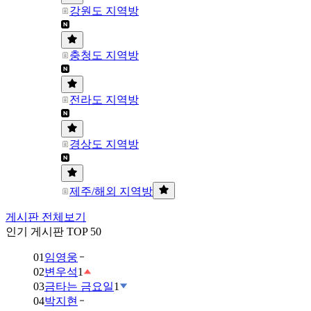
강원도 지역방
충청도 지역방
전라도 지역방
경상도 지역방
제주/해외 지역방
게시판 전체보기
인기 게시판 TOP 50
01
임영웅
02
변우석
1
03
금타는 금요일
1
04
박지현