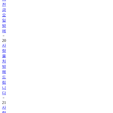
전
금
요
일
밤
에
20
사
랑
을
처
방
해
드
립
니
다
21
사
랑