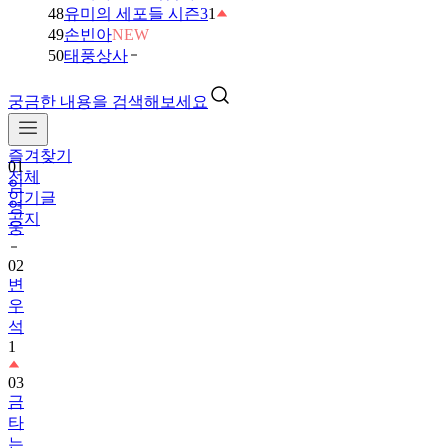
48
유미의 세포들 시즌3
1
49
손빈아
NEW
50
태풍상사
궁금한 내용을 검색해보세요
즐겨찾기
01
전체
임
인기글
영
공지
웅
02
변
우
석
1
03
금
타
는