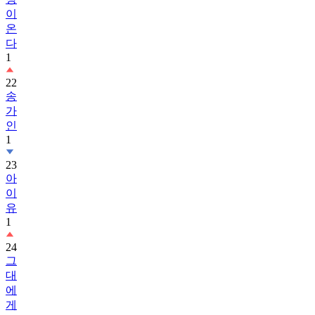
이
온
다
1
22
송
가
인
1
23
아
이
유
1
24
그
대
에
게