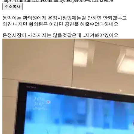
https://fanmaum.com/community/recipeforlove/132429859
주소복사
동익이는 황의원에게 온정시장없애는걸 안하면 안되겠냐고
의견 내지만 황의원은 이러면 공천을 해줄수없다하네요
온정시장이 사라지지는 않을것같은데 ..지켜봐야겠어요