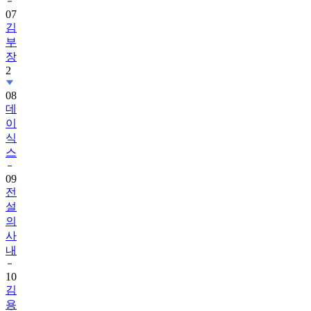
07
김
부
장
2
08
데
이
식
스
09
전
설
의
사
내
10
김
용