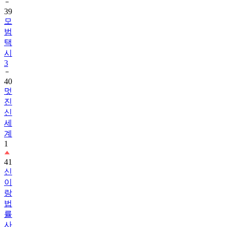
39
모
범
택
시
3
40
멋
진
신
세
계
1
41
신
이
랑
법
률
사