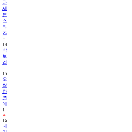
타
세
븐
스
타
즈
14
박
보
검
15
오
싹
한
연
애
1
16
내