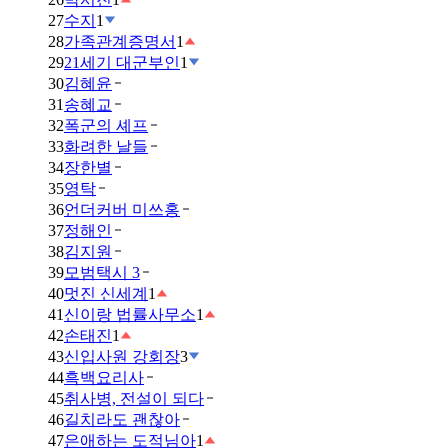
27
수지
1
28
가족관계증명서
1
29
21세기 대군부인
1
30
김혜윤
31
송혜교
32
폭군의 셰프
33
화려한 날들
34
장한별
35
영탁
36
언더커버 미쓰홍
37
정해인
38
김지원
39
모범택시 3
40
멋진 신세계
1
41
신이랑 법률사무소
1
42
손태진
1
43
신입사원 강회장
3
44
흑백요리사
45
취사병, 전설이 되다
46
길치라도 괜찮아
47
은애하는 도적님아
1