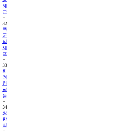
혜
교
32
폭
군
의
셰
프
33
화
려
한
날
들
34
장
한
별