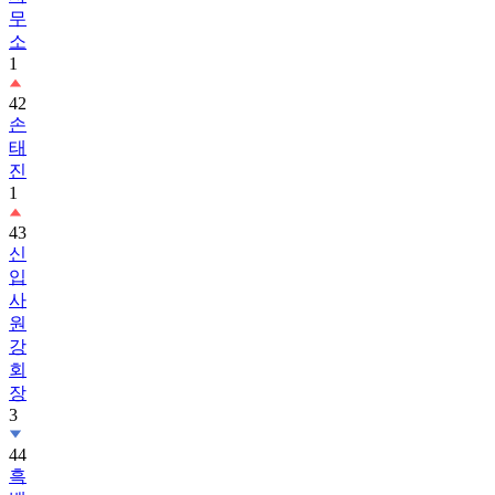
무
소
1
42
손
태
진
1
43
신
입
사
원
강
회
장
3
44
흑