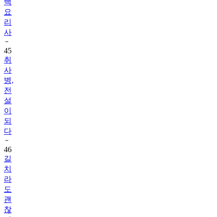
백
요
리
사
45
취
사
병,
전
설
이
되
다
46
길
치
라
도
괜
찮