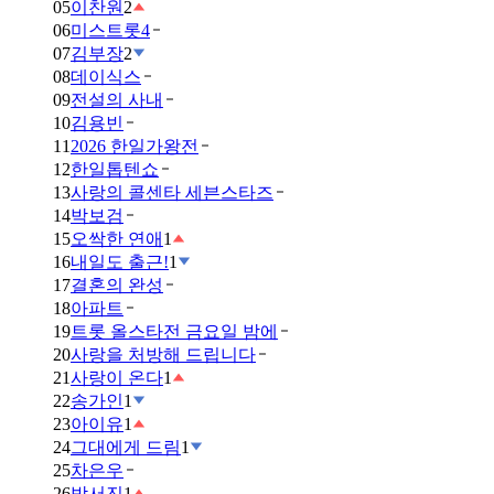
05
이찬원
2
06
미스트롯4
07
김부장
2
08
데이식스
09
전설의 사내
10
김용빈
11
2026 한일가왕전
12
한일톱텐쇼
13
사랑의 콜센타 세븐스타즈
14
박보검
15
오싹한 연애
1
16
내일도 출근!
1
17
결혼의 완성
18
아파트
19
트롯 올스타전 금요일 밤에
20
사랑을 처방해 드립니다
21
사랑이 온다
1
22
송가인
1
23
아이유
1
24
그대에게 드림
1
25
차은우
26
박서진
1