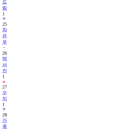
드
림
1
25
차
은
우
26
박
서
진
1
27
수
지
1
28
가
족