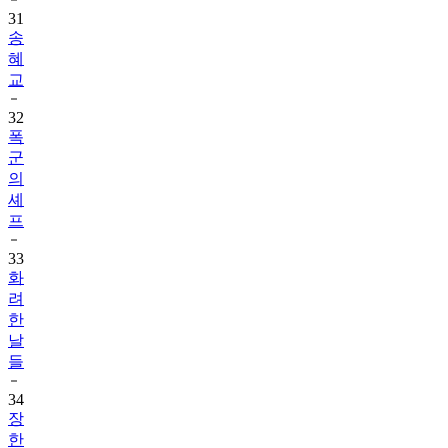
31
송
혜
교
32
폭
군
의
셰
프
33
화
려
한
날
들
34
장
한