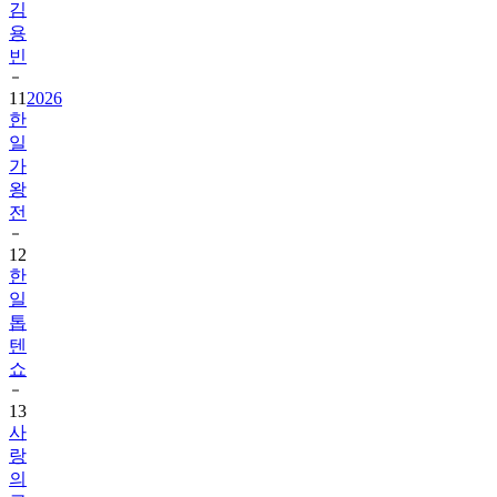
김
용
빈
11
2026
한
일
가
왕
전
12
한
일
톱
텐
쇼
13
사
랑
의