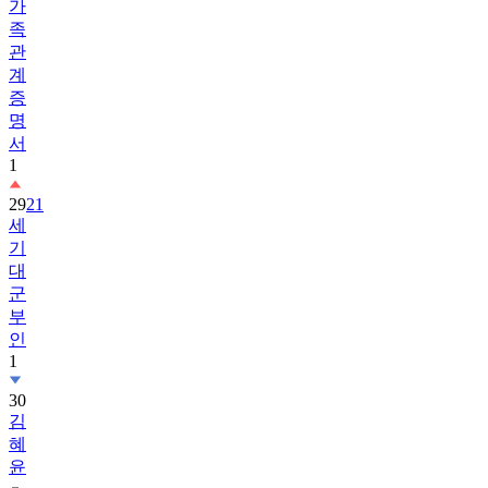
가
족
관
계
증
명
서
1
29
21
세
기
대
군
부
인
1
30
김
혜
윤