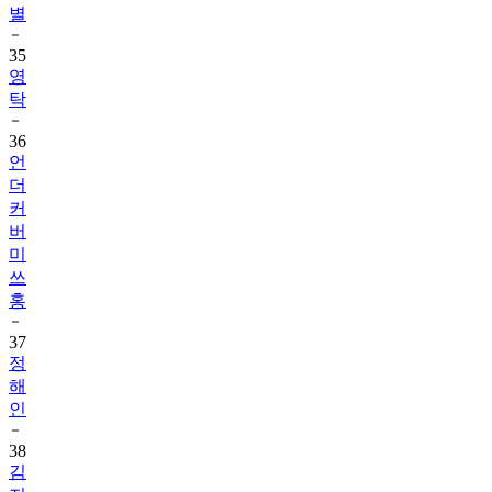
별
35
영
탁
36
언
더
커
버
미
쓰
홍
37
정
해
인
38
김