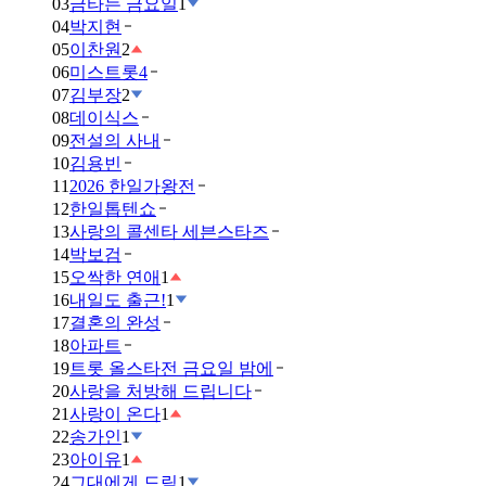
03
금타는 금요일
1
04
박지현
05
이찬원
2
06
미스트롯4
07
김부장
2
08
데이식스
09
전설의 사내
10
김용빈
11
2026 한일가왕전
12
한일톱텐쇼
13
사랑의 콜센타 세븐스타즈
14
박보검
15
오싹한 연애
1
16
내일도 출근!
1
17
결혼의 완성
18
아파트
19
트롯 올스타전 금요일 밤에
20
사랑을 처방해 드립니다
21
사랑이 온다
1
22
송가인
1
23
아이유
1
24
그대에게 드림
1