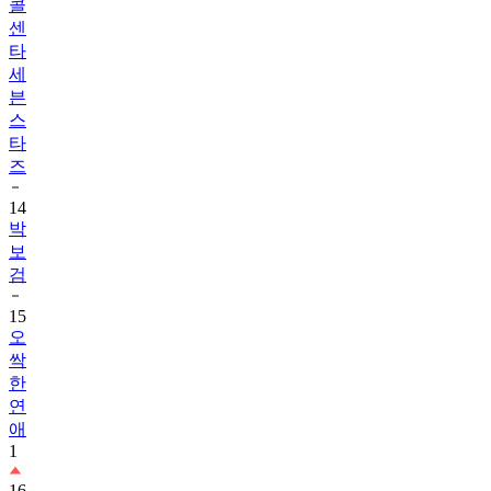
콜
센
타
세
븐
스
타
즈
14
박
보
검
15
오
싹
한
연
애
1
16