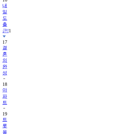
내
일
도
출
근!
1
17
결
혼
의
완
성
18
아
파
트
19
트
롯
올