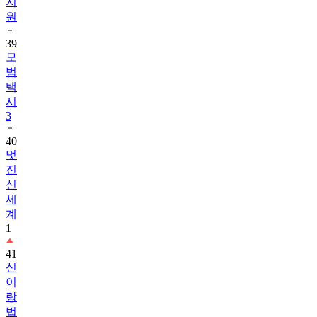
지
원
39
모
범
택
시
3
40
멋
진
신
세
계
1
41
신
이
랑
법