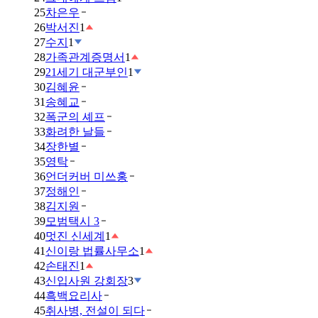
25
차은우
26
박서진
1
27
수지
1
28
가족관계증명서
1
29
21세기 대군부인
1
30
김혜윤
31
송혜교
32
폭군의 셰프
33
화려한 날들
34
장한별
35
영탁
36
언더커버 미쓰홍
37
정해인
38
김지원
39
모범택시 3
40
멋진 신세계
1
41
신이랑 법률사무소
1
42
손태진
1
43
신입사원 강회장
3
44
흑백요리사
45
취사병, 전설이 되다