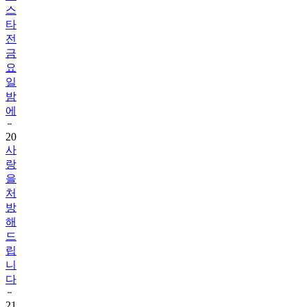
스
타
전
금
요
일
밤
에
20
사
랑
을
처
방
해
드
립
니
다
21