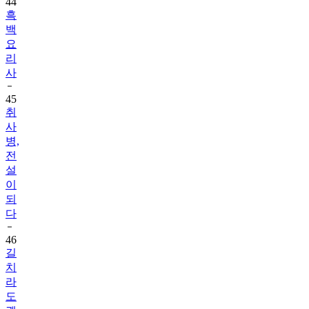
44
흑
백
요
리
사
45
취
사
병,
전
설
이
되
다
46
길
치
라
도