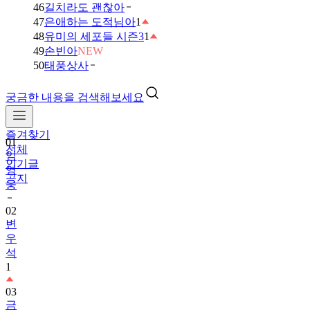
46
길치라도 괜찮아
47
은애하는 도적님아
1
48
유미의 세포들 시즌3
1
49
손빈아
NEW
50
태풍상사
궁금한 내용을 검색해보세요
즐겨찾기
01
전체
임
인기글
영
공지
웅
02
변
우
석
1
03
금