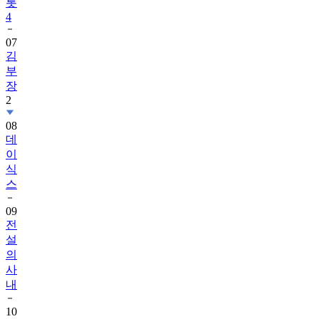
롯
4
07
김
부
장
2
08
데
이
식
스
09
전
설
의
사
내
10