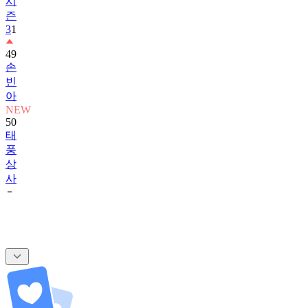
시
즌
3
1
49
손
빈
아
NEW
50
태
풍
상
사