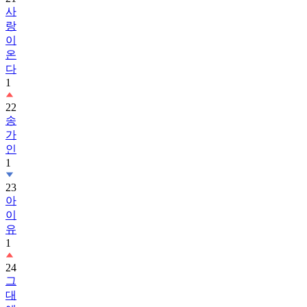
사
랑
이
온
다
1
22
송
가
인
1
23
아
이
유
1
24
그
대