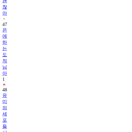
괜
찮
아
47
은
애
하
는
도
적
님
아
1
48
유
미
의
세
포
들