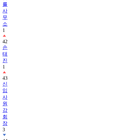
률
사
무
소
1
42
손
태
진
1
43
신
입
사
원
강
회
장
3