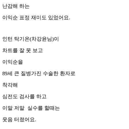
난감해 하는
이익순 표정 재미도 있었어요.
인턴 탁기온(차강윤님)이
차트를 잘 못 보고
이익순을
89세 큰 질병가진 수술한 환자로
착각해
심전도 검사를 하고
이말 저말 실수를 할때는
웃음 터졌어요.