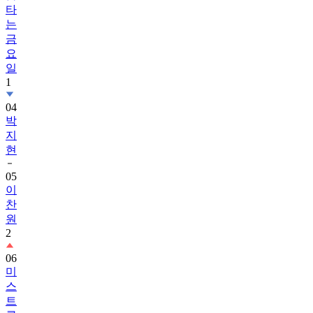
타
는
금
요
일
1
04
박
지
현
05
이
찬
원
2
06
미
스
트