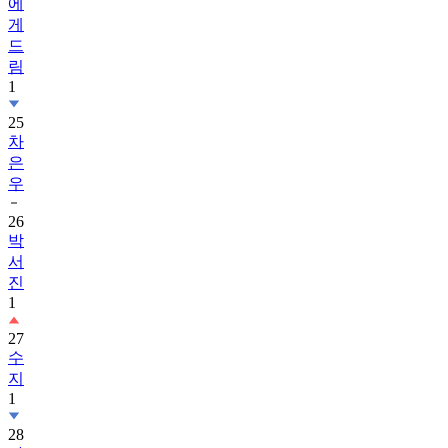
에
게
드
림
1
25
차
은
우
26
박
서
진
1
27
수
지
1
28